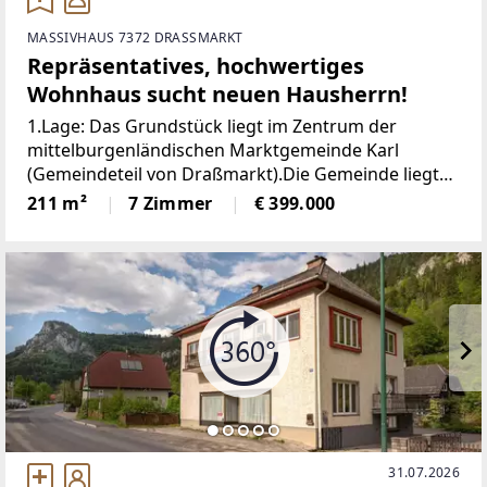
MASSIVHAUS 7372 DRASSMARKT
Repräsentatives, hochwertiges
Wohnhaus sucht neuen Hausherrn!
1.Lage: Das Grundstück liegt im Zentrum der
mittelburgenländischen Marktgemeinde Karl
(Gemeindeteil von Draßmarkt).Die Gemeinde liegt
an den Ausläufern des Landseergebirges inmitten
211 m²
7 Zimmer
€ 399.000
von Wiesen- und Ackerflächen, umgeben von
ausgedehnten Waldgebieten.
31.07.2026