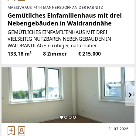
MASSIVHAUS 7444 MANNERSDORF AN DER RABNITZ
Gemütliches Einfamilienhaus mit drei
Nebengebäuden in Waldrandnähe
GEMÜTLICHES EINFAMILIENHAUS MIT DREI
VIELSEITIG NUTZBAREN NEBENGEBÄUDEN IN
WALDRANDLAGEIn ruhiger, naturnaher
Waldrandlage von 7444 Klostermarienberg erwartet
133,18 m²
8 Zimmer
€ 215.000
Sie dieses charmante Einfamilienhaus auf einem
großzügigen Grundstück mit 1.389 m².
31.07.2026