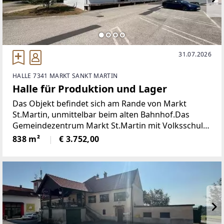
31.07.2026
HALLE 7341 MARKT SANKT MARTIN
Halle für Produktion und Lager
Das Objekt befindet sich am Rande von Markt
St.Martin, unmittelbar beim alten Bahnhof.Das
Gemeindezentrum Markt St.Martin mit Volksschule,
Kindergarten, Gasthaus, Bushaltestelle und
838 m²
€ 3.752,00
Einkaufsmöglichkeit ist ca. 3 Gehminuten entfernt.
Auch ein praktischer