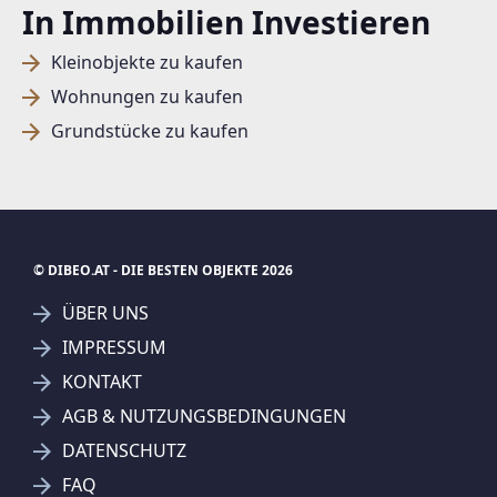
In Immobilien Investieren
Kleinobjekte zu kaufen
Wohnungen zu kaufen
Grundstücke zu kaufen
© DIBEO.AT - DIE BESTEN OBJEKTE 2026
ÜBER UNS
IMPRESSUM
KONTAKT
SUCHAGENT ANLEGEN FÜR DIE
AGB & NUTZUNGSBEDINGUNGEN
AKTUELLEN SUCHKRITERIEN
DATENSCHUTZ
REMAX Wildcard - C & W Immobilienmakler GmbH
FAQ