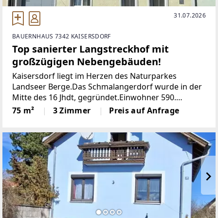
31.07.2026
BAUERNHAUS 7342 KAISERSDORF
Top sanierter Langstreckhof mit
großzügigen Nebengebäuden!
Kaisersdorf liegt im Herzen des Naturparkes
Landseer Berge.Das Schmalangerdorf wurde in der
Mitte des 16 Jhdt, gegründet.Einwohner 590.
Seehöhe 361 m.Neben diversen Vereinen, einem
75 m²
3 Zimmer
Preis auf Anfrage
Gasthaus, Tierarzt, einer Volksschule, Storchennest
Privatschuleund