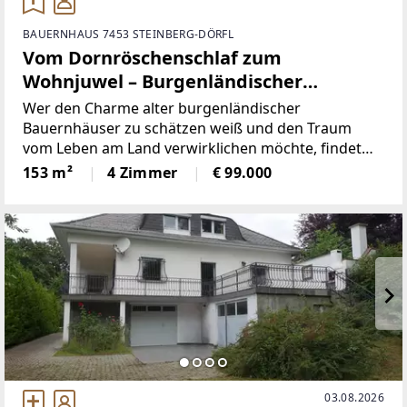
BAUERNHAUS 7453 STEINBERG-DÖRFL
Vom Dornröschenschlaf zum
Wohnjuwel – Burgenländischer
Streckhof mit großem Potenzial
Wer den Charme alter burgenländischer
Bauernhäuser zu schätzen weiß und den Traum
vom Leben am Land verwirklichen möchte, findet
hier eine seltene Gelegenheit.Dieser ehemalige
153 m²
4 Zimmer
€ 99.000
Streckhof in 7453 Steinberg-Dörfl wartet darauf, mit
viel Liebe, Kreativität
03.08.2026