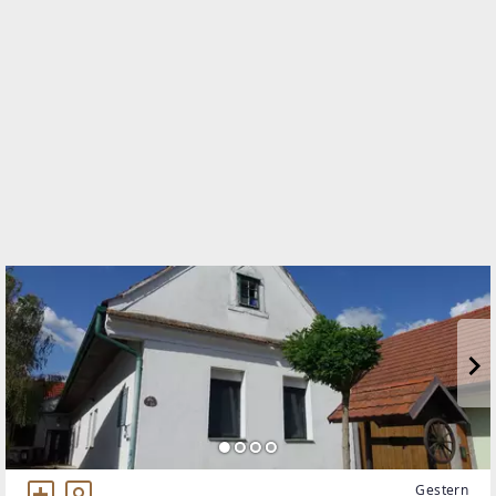
Bahngasse 4
7350 Oberpullendorf / Felsőpulya
WEBSITE
https://www.remax.at/de/ib/remax-wildcard-
oberpullendorf
EMAIL
office@remax-wildcard.at
Gestern