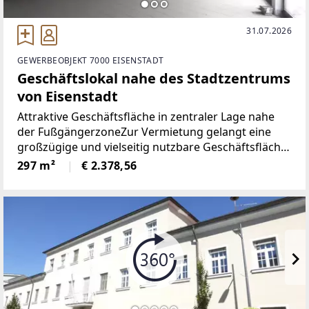
31.07.2026
GEWERBEOBJEKT 7000 EISENSTADT
Geschäftslokal nahe des Stadtzentrums
von Eisenstadt
Attraktive Geschäftsfläche in zentraler Lage nahe
der FußgängerzoneZur Vermietung gelangt eine
großzügige und vielseitig nutzbare Geschäftsfläche
in hervorragender Innenstadtlage. Das Objekt
297 m²
€ 2.378,56
überzeugt durch seine großzügigen
Verkaufsflächen, eine