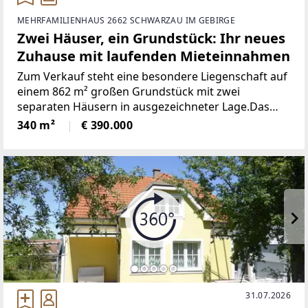
MEHRFAMILIENHAUS 2662 SCHWARZAU IM GEBIRGE
Zwei Häuser, ein Grundstück: Ihr neues
Zuhause mit laufenden Mieteinnahmen
Zum Verkauf steht eine besondere Liegenschaft auf
einem 862 m² großen Grundstück mit zwei
separaten Häusern in ausgezeichneter Lage.Das
Haupthaus ist teilweise renoviert, zweigeschossig
340 m²
€ 390.000
(je 130 m² pro Ebene), voll unterkellert, mit
modernster
31.07.2026