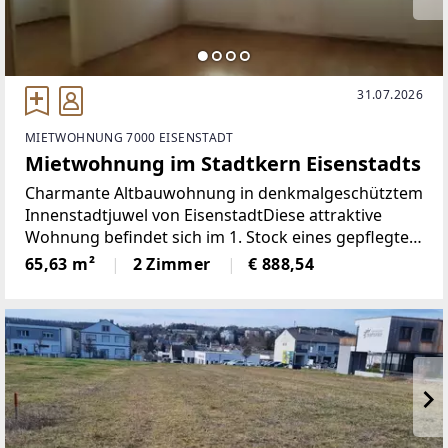
31.07.2026
MIETWOHNUNG 7000 EISENSTADT
Mietwohnung im Stadtkern Eisenstadts
Charmante Altbauwohnung in denkmalgeschütztem
Innenstadtjuwel von EisenstadtDiese attraktive
Wohnung befindet sich im 1. Stock eines gepflegten,
denkmalgeschützten Stadthauses in bester
65,63 m²
2 Zimmer
€ 888,54
Innenstadtlage von Eisenstadt. Dank der ruhigen
Hofausrichtung