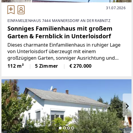
31.07.2026
EINFAMILIENHAUS 7444 MANNERSDORF AN DER RABNITZ
Sonniges Familienhaus mit großem
Garten & Fernblick in Unterloisdorf
Dieses charmante Einfamilienhaus in ruhiger Lage
von Unterloisdorf überzeugt mit einem
großzügigen Garten, sonniger Ausrichtung und
herrlichem Ausblick ins Grüne.Das Haus präsentiert
112 m²
5 Zimmer
€ 270.000
sich in gepflegtem Zustand und bietet ideale
Voraussetzungen