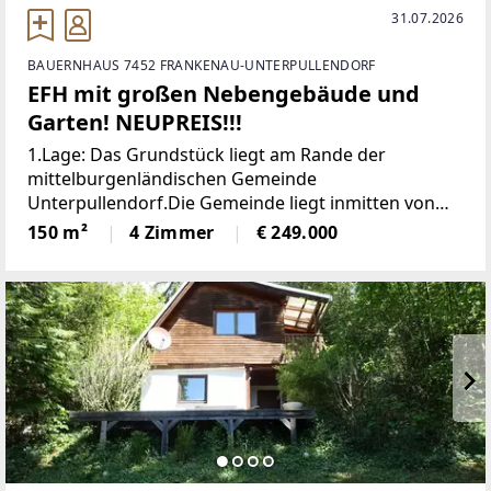
31.07.2026
BAUERNHAUS 7452 FRANKENAU-UNTERPULLENDORF
EFH mit großen Nebengebäude und
Garten! NEUPREIS!!!
1.Lage: Das Grundstück liegt am Rande der
mittelburgenländischen Gemeinde
Unterpullendorf.Die Gemeinde liegt inmitten von
Wiesen- und Ackerflächen,umgeben von
150 m²
4 Zimmer
€ 249.000
ausgedehnten Waldgebieten. An den Ufern des
Stoober Baches, zwischen Feldern und Wiesen