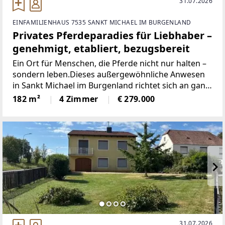
31.07.2026
EINFAMILIENHAUS 7535 SANKT MICHAEL IM BURGENLAND
Privates Pferdeparadies für Liebhaber –
genehmigt, etabliert, bezugsbereit
Ein Ort für Menschen, die Pferde nicht nur halten –
sondern leben.Dieses außergewöhnliche Anwesen
in Sankt Michael im Burgenland richtet sich an ganz
besondere Menschen:Menschen, die sich den
182 m²
4 Zimmer
€ 279.000
Traum vom eigenen, privaten Pferdeparadies
erfüllen
31.07.2026