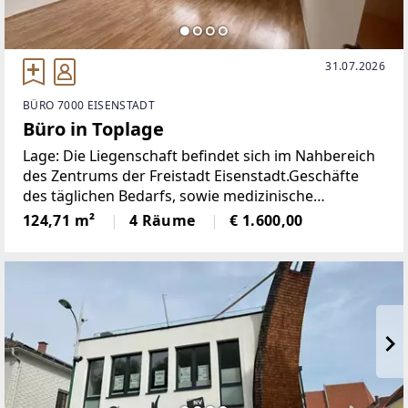
31.07.2026
BÜRO 7000 EISENSTADT
Büro in Toplage
Lage: Die Liegenschaft befindet sich im Nahbereich
des Zentrums der Freistadt Eisenstadt.Geschäfte
des täglichen Bedarfs, sowie medizinische
Versorgung, als auch öffentliche
124,71 m²
4 Räume
€ 1.600,00
Verkehrsmittelrasch erreichbar. Der Anschluß zur
S31 Richtung