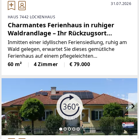
31.07.2026
HAUS 7442 LOCKENHAUS
Charmantes Ferienhaus in ruhiger
Waldrandlage – Ihr Rückzugsort
inmitten der Natur
Inmitten einer idyllischen Feriensiedlung, ruhig am
Wald gelegen, erwartet Sie dieses gemütliche
Ferienhaus auf einem pflegeleichten
Pachtgrundstück in Hanglage – ein perfekter
60 m²
4 Zimmer
€ 79.000
Rückzugsort für Naturliebhaber und
Erholungssuchende.Das Haus überzeugt