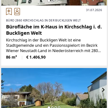
31.07.2026
BÜRO 2860 KIRCHSCHLAG IN DER BUCKLIGEN WELT
Bürofläche im K-Haus in Kirchschlag i. d.
Buckligen Welt
Kirchschlag in der Buckligen Welt ist eine
Stadtgemeinde und ein Passionsspielort im Bezirk
Wiener Neustadt-Land in Niederösterreich mit 2801
Einwohnern (Stand 1. Jänner 2023). Im Zentrum der
86 m²
€ 1.406,90
Stadtgemeinde befindet sich das zu vermietende
Objekt.