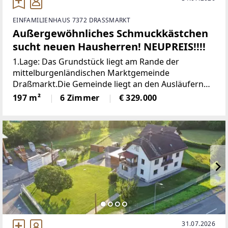
EINFAMILIENHAUS 7372 DRASSMARKT
Außergewöhnliches Schmuckkästchen
sucht neuen Hausherren! NEUPREIS!!!!
1.Lage: Das Grundstück liegt am Rande der
mittelburgenländischen Marktgemeinde
Draßmarkt.Die Gemeinde liegt an den Ausläufern
des Landseergebirges inmitten von Wiesen- und
197 m²
6 Zimmer
€ 329.000
Ackerflächen, umgeben von ausgedehnten
Waldgebieten. An den Ufern der Rabnitz,
31.07.2026