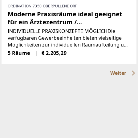
ORDINATION 7350 OBERPULLENDORF
Moderne Praxisräume ideal geeignet
für ein Ärztezentrum /
Ärztegemeinschaft
INDIVIDUELLE PRAXISKONZEPTE MÖGLICHDie
verfügbaren Gewerbeeinheiten bieten vielseitige
Möglichkeiten zur individuellen Raumaufteilung und
können optimal an unterschiedliche medizinische
5 Räume
€ 2.205,29
Anforderungen angepasst werden. Ob
Einzelordination, Gruppenpraxis,
Weiter