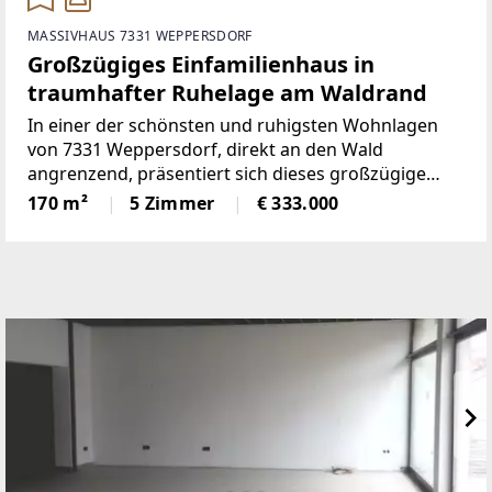
MASSIVHAUS 7331 WEPPERSDORF
Großzügiges Einfamilienhaus in
traumhafter Ruhelage am Waldrand
In einer der schönsten und ruhigsten Wohnlagen
von 7331 Weppersdorf, direkt an den Wald
angrenzend, präsentiert sich dieses großzügige
Einfamilienhaus aus dem Jahr 1975. Das Anwesen
170 m²
5 Zimmer
€ 333.000
überzeugt durch seine außergewöhnliche Größe,
die solide Bauweise sowie