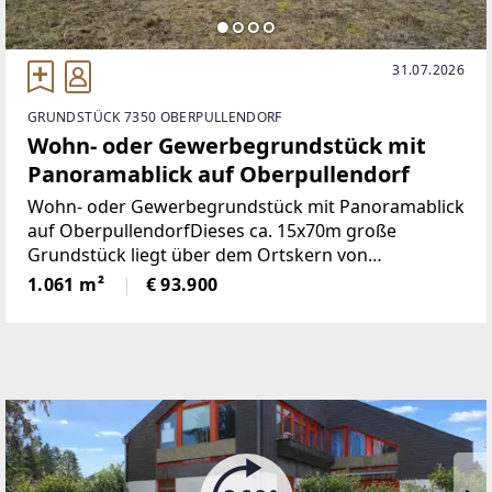
31.07.2026
GRUNDSTÜCK 7350 OBERPULLENDORF
Wohn- oder Gewerbegrundstück mit
Panoramablick auf Oberpullendorf
Wohn- oder Gewerbegrundstück mit Panoramablick
auf OberpullendorfDieses ca. 15x70m große
Grundstück liegt über dem Ortskern von
Oberpullendorf und hat aufgrund seiner idealen
1.061 m²
€ 93.900
Lage den ganzen Tag Sonnenschein.Das Grundstück
hat eine leichte