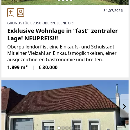
31.07.2026
GRUNDSTÜCK 7350 OBERPULLENDORF
Exklusive Wohnlage in "fast" zentraler
Lage! NEUPREIS!!!
Oberpullendorf ist eine Einkaufs- und Schulstadt.
Mit einer Vielzahl an Einkaufsmöglichkeiten, einer
ausgezeichneten Gastronomie und breiten
Lokalszene zeichnet sich Oberpullendorf ebenso
1.899 m²
€ 80.000
aus wie für seine umfassende gesundheitliche
Versorgung (Krankenhaus,