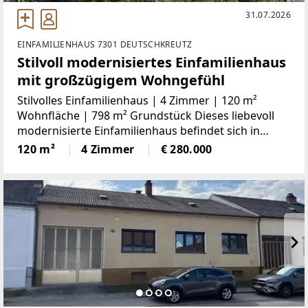
31.07.2026
EINFAMILIENHAUS 7301 DEUTSCHKREUTZ
Stilvoll modernisiertes Einfamilienhaus
mit großzügigem Wohngefühl
Stilvolles Einfamilienhaus | 4 Zimmer | 120 m²
Wohnfläche | 798 m² Grundstück Dieses liebevoll
modernisierte Einfamilienhaus befindet sich in
ruhiger Lage in Deutschkreutz und überzeugt durch
120 m²
4 Zimmer
€ 280.000
großzügige Räume, helle Wohnbereiche und