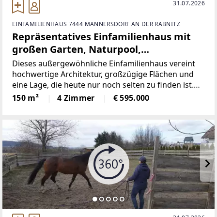
31.07.2026
EINFAMILIENHAUS 7444 MANNERSDORF AN DER RABNITZ
Repräsentatives Einfamilienhaus mit
großen Garten, Naturpool,
Wellnessbereich & autarker
Dieses außergewöhnliche Einfamilienhaus vereint
Energieversorgung
hochwertige Architektur, großzügige Flächen und
eine Lage, die heute nur noch selten zu finden ist.
Ein Naturpool, eingebettet in einen liebevoll
150 m²
4 Zimmer
€ 595.000
angelegten Garten, schafft eine private Wellness-
Oase mit