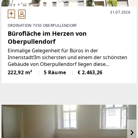
31.07.2026
ORDINATION 7350 OBERPULLENDORF
Bürofläche im Herzen von
Oberpullendorf
Einmalige Gelegenheit für Büros in der
Innenstadt!Im sichersten und einem der schönsten
Gebäude von Oberpullendorf liegen diese
großzügigen Büroräumlichkeiten im
222,92 m²
5 Räume
€ 2.463,26
Dachgeschoß.Mit seinen 6 Büroräumen bietet
dieses Büro Platz für viele Mitarbeiter.Die