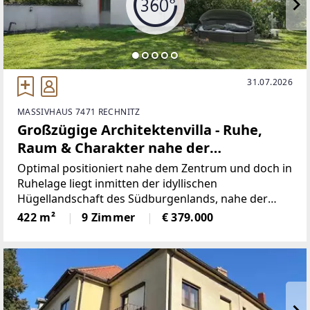
31.07.2026
MASSIVHAUS 7471 RECHNITZ
Großzügige Architektenvilla - Ruhe,
Raum & Charakter nahe der
ungarischen Grenze
Optimal positioniert nahe dem Zentrum und doch in
Ruhelage liegt inmitten der idyllischen
Hügellandschaft des Südburgenlands, nahe der
ungarischen Grenze, diese außergewöhnliche
422 m²
9 Zimmer
€ 379.000
Architektenvilla aus den 1980er-Jahren. Eine seltene
Gelegenheit für alle,