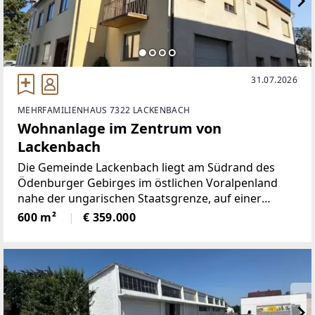
31.07.2026
MEHRFAMILIENHAUS 7322 LACKENBACH
Wohnanlage im Zentrum von
Lackenbach
Die Gemeinde Lackenbach liegt am Südrand des
Ödenburger Gebirges im östlichen Voralpenland
nahe der ungarischen Staatsgrenze, auf einer
Seehöhe von 313 m. 1222 erstmals als „minor
600 m²
€ 359.000
Louku“ urkundlich erwähnt wurde, hat Lackenbach
eine sehr bewegte Geschichte