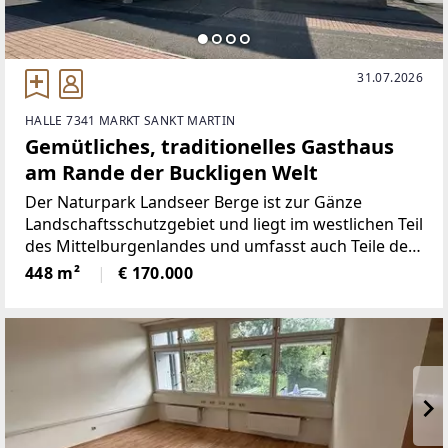
31.07.2026
HALLE 7341 MARKT SANKT MARTIN
Gemütliches, traditionelles Gasthaus
am Rande der Buckligen Welt
Der Naturpark Landseer Berge ist zur Gänze
Landschaftsschutzgebiet und liegt im westlichen Teil
des Mittelburgenlandes und umfasst auch Teile der
angrenzenden Buckligen Welt, Niederösterreich.
448 m²
€ 170.000
Das Gebiet ist gekennzeichnet durch ein großes,
geschlossenes