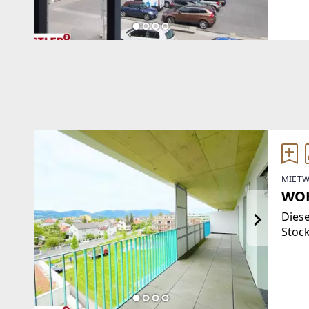
sich 
Praxe
MIETW
WOH
Dies
Stock
Vorr
Abstel
WC- 