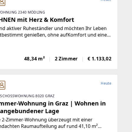
OHNUNG 2340 MÖDLING
NEN mit Herz & Komfort
ind aktiver Ruheständler und möchten Ihr Leben
stbestimmt genießen, ohne aufKomfort und einen
 von Luxus zu verzichten? Dann heißen wir Sie
kommen in Ihremneuen Zuhause mit dem
deren Plus an Lebensqualität.Diese
48,34 m²
2 Zimmer
€ 1.133,02
Heute
SCHOSSWOHNUNG 8020 GRAZ
immer-Wohnung in Graz | Wohnen in
 angebundener Lage
e 2-Zimmer-Wohnung überzeugt mit einer
hdachten Raumaufteilung auf rund 41,10 m²