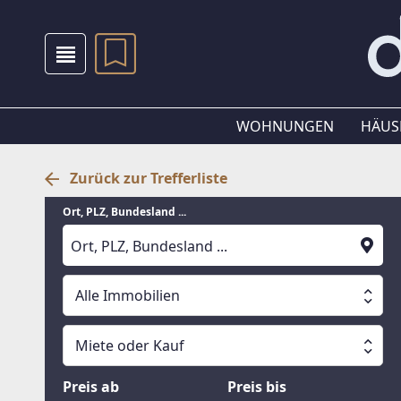
WOHNUNGEN
HÄUS
Zurück zur Trefferliste
Ort, PLZ, Bundesland ...
Alle Immobilien
Alle Immobilien
Miete oder Kauf
Suche läuft
Wohnungen
Miete oder Kauf
Preis ab
Preis bis
Häuser