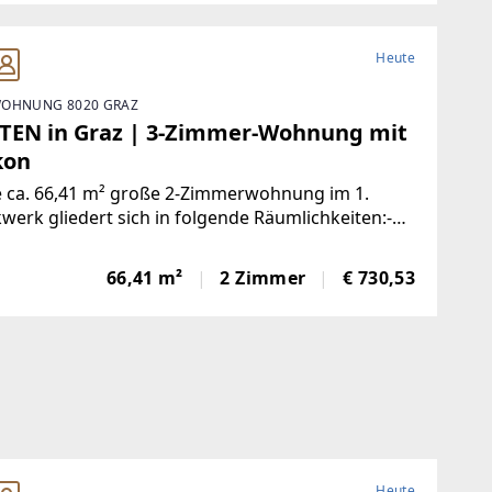
Heute
OHNUNG 8020 GRAZ
TEN in Graz | 3-Zimmer-Wohnung mit
kon
e ca. 66,41 m² große 2-Zimmerwohnung im 1.
werk gliedert sich in folgende Räumlichkeiten:-
aum- Wohnzimmer mit Kochnische- Schlafzimmer-
zimmer mit Dusche und WC- BalkonDiese
66,41 m²
2 Zimmer
€ 730,53
ng ist mit einer Küchenzeile
Heute