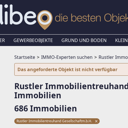
ER
GEWERBEOBJEKTE
GRUND UND BODEN
KLEIN
Startseite
IMMO-Experten suchen
Rustler Immo
Das angeforderte Objekt ist nicht verfügbar
Rustler Immobilientreuhand
Immobilien
686 Immobilien
Rustler Immobilientreuhand Gesellschaftm.b.H.