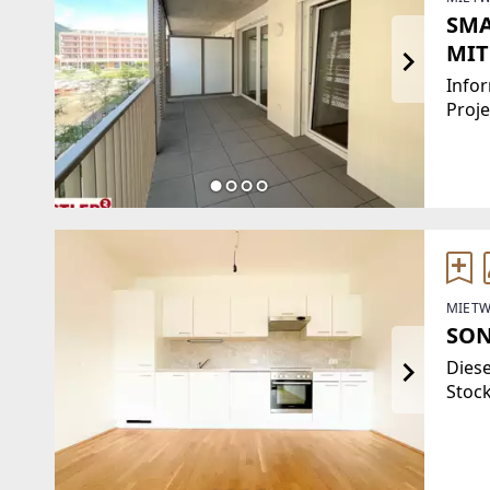
SMA
MIT
Infor
Proj
Zimm
biete
Vorr
MIETW
SON
Dies
Stock
Vorr
sepa
(Sch
Bade