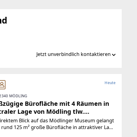
nd
Jetzt unverbindlich kontaktieren
ustler.eu
Heute
2340 MÖDLING
er.eu
ßzügige Bürofläche mit 4 Räumen in
traler Lage von Mödling tlw.
atisiert!
irektem Blick auf das Mödlinger Museum gelangt
 rund 125 m² große Bürofläche in attraktiver Lage
ermietung. Die vielseitig nutzbare Einheit eignet