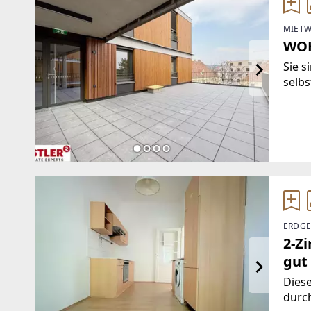
MIETW
WOH
Sie s
selb
Hauch
will
beson
ERDGE
2-Z
gut
Dies
durc