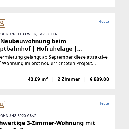
Heute
OHNUNG 1100 WIEN, FAVORITEN
 Neubauwohnung beim
ptbahnhof | Hofruhelage |
HTERRASSE
ermietung gelangt ab September diese attraktive
 Wohnung im erst neu errichteten Projekt
"! Das Projekt liegt in der Gudrunstraße 120 und
nt moderne Architektur mit der Vision eines
40,09 m²
2 Zimmer
€ 889,00
inschaftlichen preiswerten Wohnprojekts.Die
Heute
OHNUNG 8020 GRAZ
hwertige 3-Zimmer-Wohnung mit