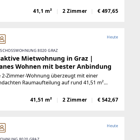
fläche und umfasst folgende Räumlichkeiten:-
aum- Wohnküche- Schlafzimmer- Badezimmer mit
41,1 m²
2 Zimmer
€ 497,65
he- Separates WCMietkostenDie
Heute
SCHOSSWOHNUNG 8020 GRAZ
raktive Mietwohnung in Graz |
anes Wohnen mit bester Anbindung
e 2-Zimmer-Wohnung überzeugt mit einer
hdachten Raumaufteilung auf rund 41,51 m²
fläche und umfasst folgende Räumlichkeiten:-
aum- Wohn-/Essbereich- Schlafzimmer- Küche-
41,51 m²
2 Zimmer
€ 542,67
zimmer mit Dusche-
Heute
OHNUNG 8020 GRAZ