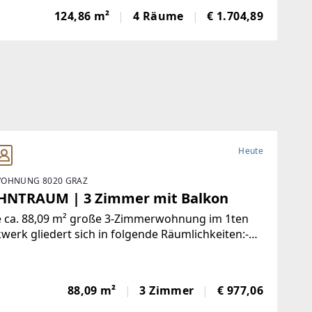
ideal für Unternehmen, Kanzleien, Agenturen,
124,86 m²
4 Räume
€ 1.704,89
n oder Dienstleistungsbetriebe, die
Heute
OHNUNG 8020 GRAZ
NTRAUM | 3 Zimmer mit Balkon
e ca. 88,09 m² große 3-Zimmerwohnung im 1ten
werk gliedert sich in folgende Räumlichkeiten:-
aum- geräumige Wohnküche - 2 Schlafzimmer-
lraum- Badezimmer mit Badewanne - separates
BalkonDiese
88,09 m²
3 Zimmer
€ 977,06