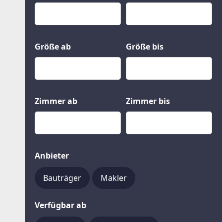
Kauf
Gewerbeobjekte
Miete
Grund und Boden
Mietkauf
Kleinobjekte
Größe ab
Größe bis
Zimmer ab
Zimmer bis
Anbieter
Bauträger
Makler
Verfügbar ab