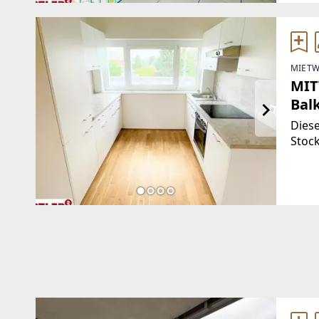
MIETW
MIT
Bal
Dies
Stock
Vorr
Bade
Wohnu