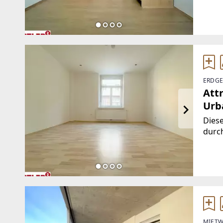
Wohn
Vorr
Dusc
ERDGE
Att
Urb
Dies
durc
Wohn
Vorr
Bade
MIETW