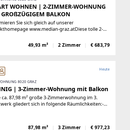
RT WOHNEN | 2-ZIMMER-WOHNUNG
 GROßZÜGIGEM BALKON
mieren Sie sich gleich auf unserer
ekthomepage www.median-graz.atDiese tolle 2-
er-Wohnung befindet sich im 3. Stockwerk und
t auf ca. 45,20 m² folgende Raumaufteilung:---
49,93 m²
2 Zimmer
€ 683,79
aum- geräumige Wohnküche-
Heute
OHNUNG 8020 GRAZ
NIG | 3-Zimmer-Wohnung mit Balkon
e ca. 87,98 m² große 3-Zimmerwohnung im 3.
werk gliedert sich in folgende Räumlichkeiten:-
aum- Wohnzimmer mit offener Küche- Zwei
rat begehbare Zimmer
lafen/Kinder/Homeoffice)- Badezimmer mit
87,98 m²
3 Zimmer
€ 977,23
wanne-