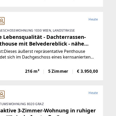
Heute
ESCHOSSWOHNUNG 1030 WIEN, LANDSTRASSE
e Lebensqualität - Dachterrassen-
thouse mit Belvedereblick - nähe
warzenbergplatz!
t:Dieses äußerst repräsentative Penthouse
det sich im Dachgeschoss eines kernsanierten
us, ist hochwertig und in stilvollem Design
stattet. Die Wohnung bietet ein einzigartiges
216 m²
5 Zimmer
€ 3.950,00
gefühl, und durch die direkte Verbindung des
uges
Heute
TUMSWOHNUNG 8020 GRAZ
raktive 3-Zimmer-Wohnung in ruhiger