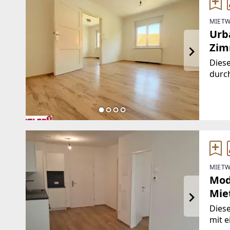
MIETW
Urb
Zim
Dies
durc
Wohn
Vorr
Arbe
MIETW
Mod
Mie
Diese
mit 