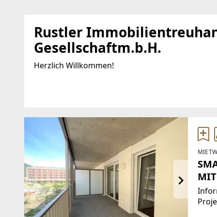
Rustler Immobilientreuha
Gesellschaftm.b.H.
Herzlich Willkommen!
Standort
WEBSITE
http://www.makler.r
Mariahilfer Straße 196
1150 Wien, Rudolfsheim-
EMAIL
Fünfhaus
MIETW
office@makler.rustl
SMA
TELEFON
MIT
01 894 97 49
Infor
Proj
Zimm