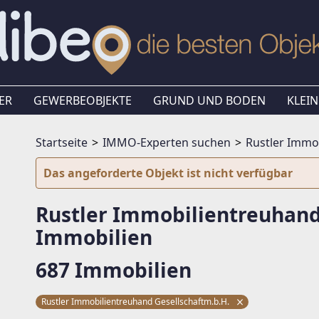
ER
GEWERBEOBJEKTE
GRUND UND BODEN
KLEIN
Startseite
IMMO-Experten suchen
Rustler Immo
Das angeforderte Objekt ist nicht verfügbar
Rustler Immobilientreuhand
Immobilien
687 Immobilien
Rustler Immobilientreuhand Gesellschaftm.b.H.