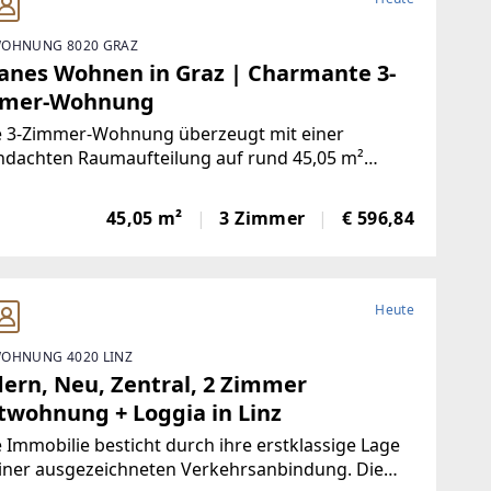
OHNUNG 8020 GRAZ
anes Wohnen in Graz | Charmante 3-
mer-Wohnung
e 3-Zimmer-Wohnung überzeugt mit einer
hdachten Raumaufteilung auf rund 45,05 m²
fläche und umfasst folgende Räumlichkeiten:-
aum- Wohn-/Essbereich- Schlafzimmer-
45,05 m²
3 Zimmer
€ 596,84
itszimmer/Kinderzimmer- Badezimmer
Heute
OHNUNG 4020 LINZ
ern, Neu, Zentral, 2 Zimmer
twohnung + Loggia in Linz
 Immobilie besticht durch ihre erstklassige Lage
einer ausgezeichneten Verkehrsanbindung. Die