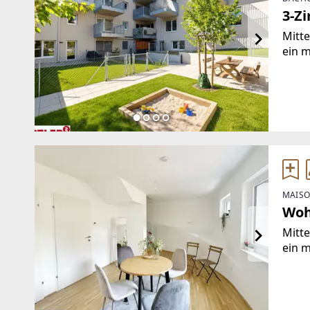
3-Z
Mitte
ein 
natu
zwis
Perch
MAISO
Woh
Mitte
ein 
natu
zwis
Perch