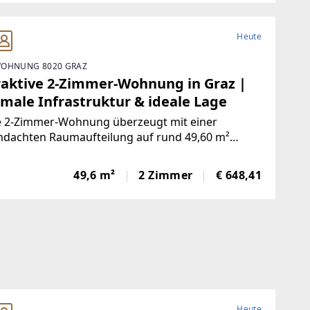
ierter
Heute
OHNUNG 8020 GRAZ
raktive 2-Zimmer-Wohnung in Graz |
imale Infrastruktur & ideale Lage
e 2-Zimmer-Wohnung überzeugt mit einer
hdachten Raumaufteilung auf rund 49,60 m²
fläche und umfasst folgende Räumlichkeiten:-
aum- Wohn-/Essbereich- Schlafzimmer- Küche-
49,6 m²
2 Zimmer
€ 648,41
zimmer mit Dusche-
Heute