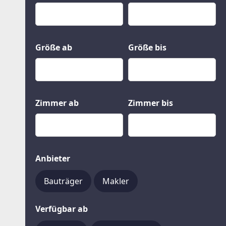
Kauf
Gewerbeobjekte
Miete
Grund und Boden
Mietkauf
Kleinobjekte
Größe ab
Größe bis
Zimmer ab
Zimmer bis
Anbieter
Bauträger
Makler
Verfügbar ab