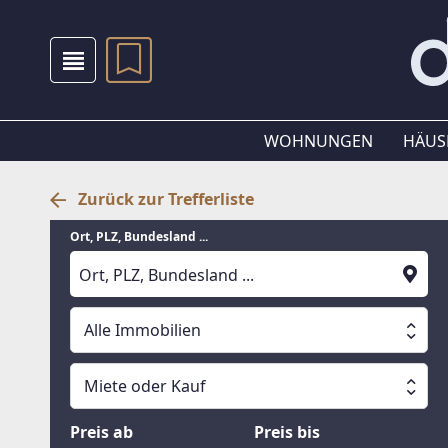
WOHNUNGEN
HÄUS
Zurück zur Trefferliste
Ort, PLZ, Bundesland ...
Alle Immobilien
Alle Immobilien
Miete oder Kauf
Suche läuft
Wohnungen
Miete oder Kauf
Preis ab
Preis bis
Häuser