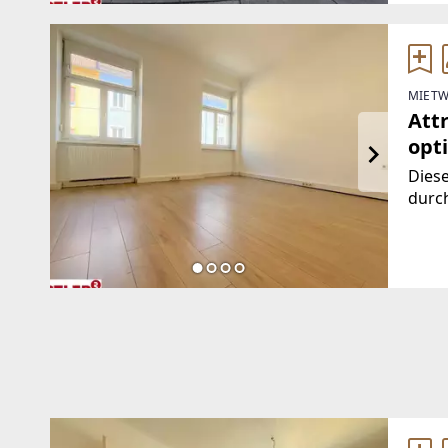
etabl
MIETW
Att
opt
Dies
durc
Wohn
Vorr
Bade