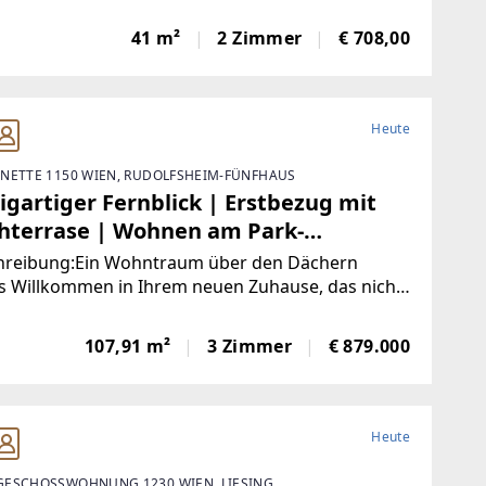
enbahnstation befindet sich direkt vor der
ür, sodass Sie in nur drei Stationen den
41 m²
2 Zimmer
€ 708,00
bahnhof erreichen. Auch die Auffahrt zur
Heute
NETTE 1150 WIEN, RUDOLFSHEIM-FÜNFHAUS
igartiger Fernblick | Erstbezug mit
hterrase | Wohnen am Park-
atisiert
hreibung:Ein Wohntraum über den Dächern
s Willkommen in Ihrem neuen Zuhause, das nicht
urch seine exklusive Ausstattung, sondern vor
m durch seinen atemberaubenden Weitblick
107,91 m²
3 Zimmer
€ 879.000
icht. Diese einzigartige Dachgeschosswohnung
Heute
ESCHOSSWOHNUNG 1230 WIEN, LIESING