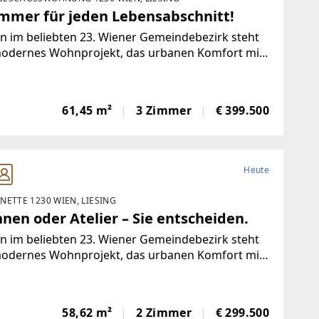
immer für jeden Lebensabschnitt!
n im beliebten 23. Wiener Gemeindebezirk steht
modernes Wohnprojekt, das urbanen Komfort mit
rnahem Wohnen verbindet. In ruhiger Grünlage
chen dem Liesingbach, dem Maurer Wald und der
toldsdorfer Heide bietet diese Neubauanlage ein
61,45 m²
3 Zimmer
€ 399.500
Heute
NETTE 1230 WIEN, LIESING
nen oder Atelier – Sie entscheiden.
n im beliebten 23. Wiener Gemeindebezirk steht
modernes Wohnprojekt, das urbanen Komfort mit
rnahem Wohnen verbindet. In ruhiger Grünlage
chen dem Liesingbach, dem Maurer Wald und der
toldsdorfer Heide bietet diese Neubauanlage ein
58,62 m²
2 Zimmer
€ 299.500