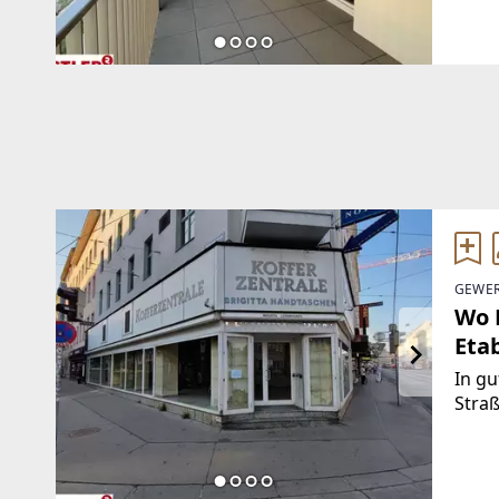
biete
Vorr
GEWER
Wo F
Etab
In gu
Straß
Gesch
Jahrz
Tasch