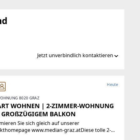
nd
Jetzt unverbindlich kontaktieren
ustler.eu
Heute
OHNUNG 8020 GRAZ
er.eu
RT WOHNEN | 2-ZIMMER-WOHNUNG
 GROßZÜGIGEM BALKON
mieren Sie sich gleich auf unserer
ekthomepage www.median-graz.atDiese tolle 2-
er-Wohnung befindet sich im 3. Stockwerk und