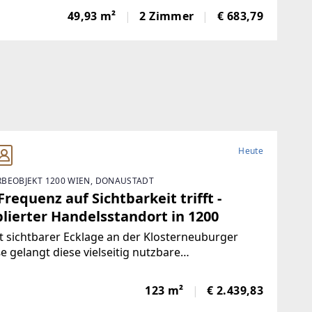
t auf ca. 45,20 m² folgende Raumaufteilung:---
49,93 m²
2 Zimmer
€ 683,79
aum- geräumige Wohnküche-
Heute
BEOBJEKT 1200 WIEN, DONAUSTADT
requenz auf Sichtbarkeit trifft -
lierter Handelsstandort in 1200
t sichtbarer Ecklage an der Klosterneuburger
e gelangt diese vielseitig nutzbare
äftsfläche in die Neuvermietung. Über
ehnte hinweg wurde der Standort erfolgreich als
123 m²
€ 2.439,83
engeschäft betrieben und hat sich dadurch als