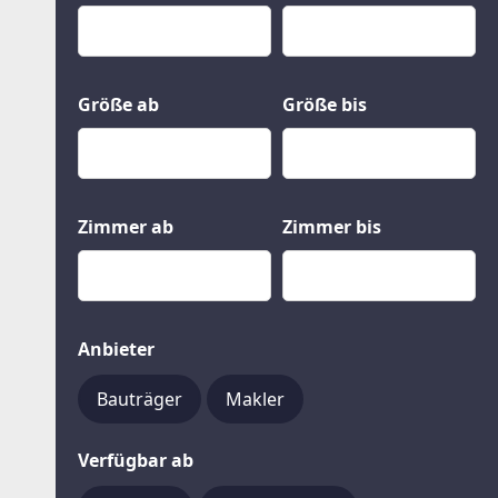
Kauf
Gewerbeobjekte
Miete
Grund und Boden
Mietkauf
Kleinobjekte
Größe ab
Größe bis
Zimmer ab
Zimmer bis
Anbieter
Bauträger
Makler
Verfügbar ab