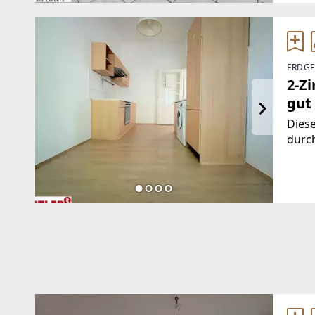
ERDGE
2-Z
gut
Dies
durc
Wohn
Vorr
Dusc