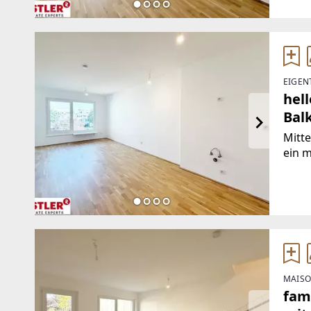
Perch
EIGEN
hel
Bal
Mitte
ein 
natu
zwis
Perch
MAISO
fam