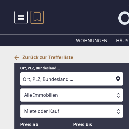
WOHNUNGEN
HÄUS
Zurück zur Trefferliste
Ort, PLZ, Bundesland ...
Alle Immobilien
Alle Immobilien
Miete oder Kauf
Suche läuft
Wohnungen
Miete oder Kauf
Preis ab
Preis bis
Häuser