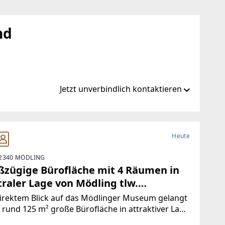
nd
Jetzt unverbindlich kontaktieren
ustler.eu
Heute
2340 MÖDLING
er.eu
ßzügige Bürofläche mit 4 Räumen in
traler Lage von Mödling tlw.
atisiert!
irektem Blick auf das Mödlinger Museum gelangt
 rund 125 m² große Bürofläche in attraktiver Lage
ermietung. Die vielseitig nutzbare Einheit eignet