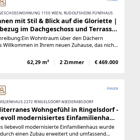
ESCHOSSWOHNUNG 1150 WIEN, RUDOLFSHEIM-FÜNFHAUS
en mit Stil & Blick auf die Gloriette |
tbezug im Dachgeschoss und Terrasse
imatisiert
hreibung:Ein Wohntraum über den Dächern
s Willkommen in Ihrem neuen Zuhause, das nicht
urch seine exklusive Ausstattung, sondern vor
m durch seinen atemberaubenden Weitblick
62,29 m²
2 Zimmer
€ 469.000
icht. Diese einzigartige Dachgeschosswohnung
Heute
MILIENHAUS 2272 RINGELSDORF-NIEDERABSDORF
iterranes Wohngefühl in Ringelsdorf -
bevoll modernisiertes Einfamilienhaus
 Zubau
s liebevoll modernisierte Einfamilienhaus wurde
 durch einen Zubau erweitert und umfassend