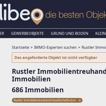
ER
GEWERBEOBJEKTE
GRUND UND BODEN
KLEIN
Startseite
IMMO-Experten suchen
Rustler Immo
Das angeforderte Objekt ist nicht verfügbar
Rustler Immobilientreuhand
Immobilien
686 Immobilien
Rustler Immobilientreuhand Gesellschaftm.b.H.