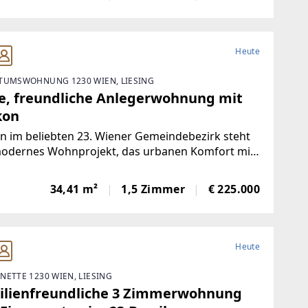
toldsdorfer Heide bietet diese Neubauanlage ein
Heute
TUMSWOHNUNG 1230 WIEN, LIESING
le, freundliche Anlegerwohnung mit
kon
n im beliebten 23. Wiener Gemeindebezirk steht
modernes Wohnprojekt, das urbanen Komfort mit
rnahem Wohnen verbindet. In ruhiger Grünlage
chen dem Liesingbach, dem Maurer Wald und der
34,41 m²
1,5 Zimmer
€ 225.000
toldsdorfer Heide bietet diese Neubauanlage ein
Heute
NETTE 1230 WIEN, LIESING
ilienfreundliche 3 Zimmerwohnung