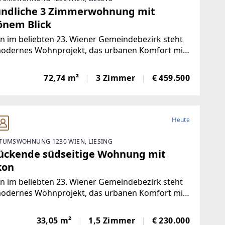
undliche 3 Zimmerwohnung mit
önem Blick
n im beliebten 23. Wiener Gemeindebezirk steht
modernes Wohnprojekt, das urbanen Komfort mit
rnahem Wohnen verbindet. In ruhiger Grünlage
chen dem Liesingbach, dem Maurer Wald und der
72,74 m²
3 Zimmer
€ 459.500
toldsdorfer Heide bietet diese Neubauanlage ein
Heute
TUMSWOHNUNG 1230 WIEN, LIESING
ückende südseitige Wohnung mit
kon
n im beliebten 23. Wiener Gemeindebezirk steht
modernes Wohnprojekt, das urbanen Komfort mit
rnahem Wohnen verbindet. In ruhiger Grünlage
chen dem Liesingbach, dem Maurer Wald und der
33,05 m²
1,5 Zimmer
€ 230.000