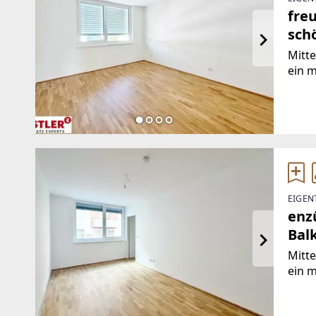
fre
sch
Mitte
ein 
natu
zwis
Perch
EIGEN
enz
Bal
Mitte
ein 
natu
zwis