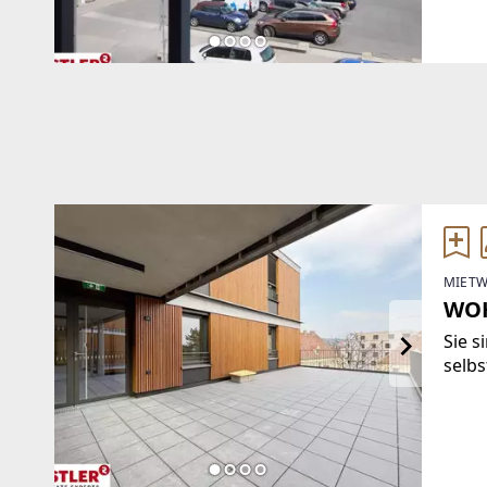
sich 
Praxe
MIETW
WOH
Sie s
selb
Hauch
will
beson