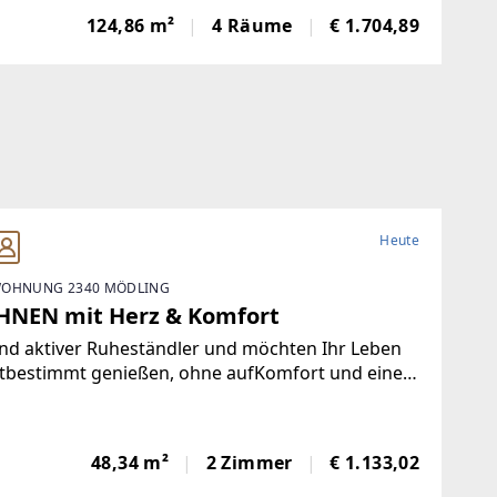
ideal für Unternehmen, Kanzleien, Agenturen,
124,86 m²
4 Räume
€ 1.704,89
n oder Dienstleistungsbetriebe, die
Heute
OHNUNG 2340 MÖDLING
NEN mit Herz & Komfort
ind aktiver Ruheständler und möchten Ihr Leben
stbestimmt genießen, ohne aufKomfort und einen
 von Luxus zu verzichten? Dann heißen wir Sie
kommen in Ihremneuen Zuhause mit dem
deren Plus an Lebensqualität.Diese
48,34 m²
2 Zimmer
€ 1.133,02