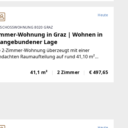
Heute
SCHOSSWOHNUNG 8020 GRAZ
immer-Wohnung in Graz | Wohnen in
 angebundener Lage
e 2-Zimmer-Wohnung überzeugt mit einer
hdachten Raumaufteilung auf rund 41,10 m²
fläche und umfasst folgende Räumlichkeiten:-
aum- Wohnküche- Schlafzimmer- Badezimmer mit
41,1 m²
2 Zimmer
€ 497,65
he- Separates WCMietkostenDie
Heute