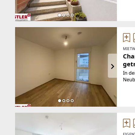
sanie
ein d
oder 
MIETW
Cha
get
In de
Neub
zur 
zuzüg
beso
Auss
EIGEN