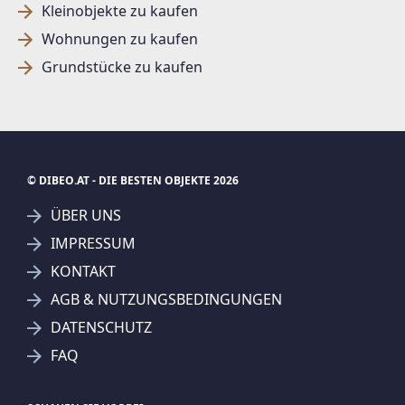
Kleinobjekte zu kaufen
Wohnungen zu kaufen
Grundstücke zu kaufen
© DIBEO.AT - DIE BESTEN OBJEKTE 2026
ÜBER UNS
IMPRESSUM
KONTAKT
SUCHAGENT ANLEGEN FÜR DIE
AGB & NUTZUNGSBEDINGUNGEN
AKTUELLEN SUCHKRITERIEN
DATENSCHUTZ
Rustler Immobilientreuhand Gesellschaftm.b.H.
FAQ
Treffer verfeinern
Ich stimme der Verarbeitung meiner Daten, wie