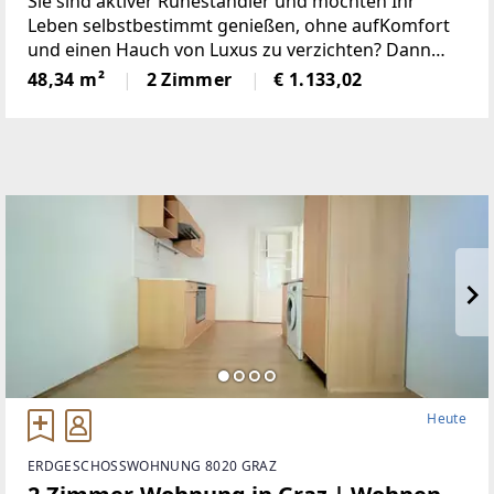
Sie sind aktiver Ruheständler und möchten Ihr
Leben selbstbestimmt genießen, ohne aufKomfort
und einen Hauch von Luxus zu verzichten? Dann
heißen wir Sie willkommen in Ihremneuen Zuhause
48,34 m²
2 Zimmer
€ 1.133,02
mit dem besonderen Plus an Lebensqualität.Diese
Heute
ERDGESCHOSSWOHNUNG 8020 GRAZ