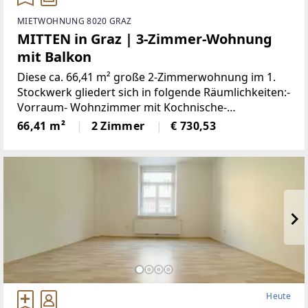
MIETWOHNUNG 8020 GRAZ
MITTEN in Graz | 3-Zimmer-Wohnung
mit Balkon
Diese ca. 66,41 m² große 2-Zimmerwohnung im 1.
Stockwerk gliedert sich in folgende Räumlichkeiten:-
Vorraum- Wohnzimmer mit Kochnische-
Schlafzimmer- Badezimmer mit Dusche und WC-
66,41 m²
2 Zimmer
€ 730,53
BalkonDiese Wohnung ist mit einer Küchenzeile
Heute