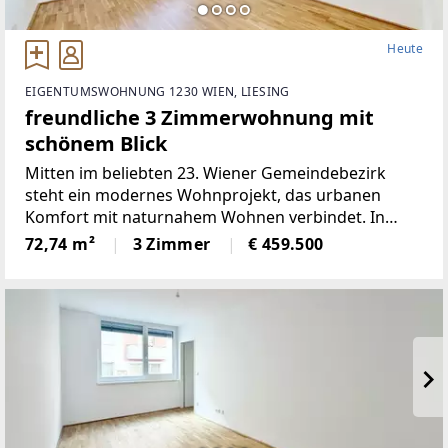
Heute
EIGENTUMSWOHNUNG 1230 WIEN, LIESING
freundliche 3 Zimmerwohnung mit
schönem Blick
Mitten im beliebten 23. Wiener Gemeindebezirk
steht ein modernes Wohnprojekt, das urbanen
Komfort mit naturnahem Wohnen verbindet. In
ruhiger Grünlage zwischen dem Liesingbach, dem
72,74 m²
3 Zimmer
€ 459.500
Maurer Wald und der Perchtoldsdorfer Heide bietet
diese Neubauanlage ein