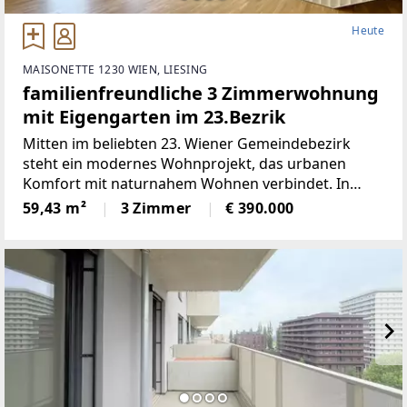
Heute
MAISONETTE 1230 WIEN, LIESING
familienfreundliche 3 Zimmerwohnung
mit Eigengarten im 23.Bezrik
Mitten im beliebten 23. Wiener Gemeindebezirk
steht ein modernes Wohnprojekt, das urbanen
Komfort mit naturnahem Wohnen verbindet. In
ruhiger Grünlage zwischen dem Liesingbach, dem
59,43 m²
3 Zimmer
€ 390.000
Maurer Wald und der Perchtoldsdorfer Heide bietet
diese Neubauanlage ein