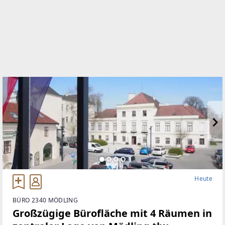
01 894 97 49
WEBSITE
http://www.makler.rustler.eu
EMAIL
office@makler.rustler.eu
Heute
BÜRO 2340 MÖDLING
Großzügige Bürofläche mit 4 Räumen in