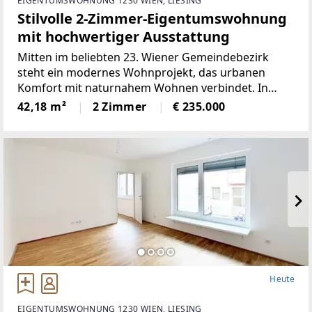
EIGENTUMSWOHNUNG 1230 WIEN, LIESING
Stilvolle 2-Zimmer-Eigentumswohnung
mit hochwertiger Ausstattung
Mitten im beliebten 23. Wiener Gemeindebezirk
steht ein modernes Wohnprojekt, das urbanen
Komfort mit naturnahem Wohnen verbindet. In
ruhiger Grünlage zwischen dem Liesingbach, dem
42,18 m²
2 Zimmer
€ 235.000
Maurer Wald und der Perchtoldsdorfer Heide bietet
diese Neubauanlage ein
Heute
EIGENTUMSWOHNUNG 1230 WIEN, LIESING