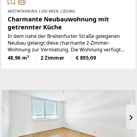
MIETWOHNUNG 1230 WIEN, LIESING
Charmante Neubauwohnung mit
getrennter Küche
In dem nahe der Breitenfurter Straße gelegenen
Neubau gelangt diese charmante 2-Zimmer-
Wohnung zur Vermietung. Die Wohnung verfügt
über 49m² zuzüglich einem Balkon mit 6,71m² und
48,96 m²
2 Zimmer
€ 895,09
kann besonders durch den modernen Zustand
überzeugen. Ausstattung: Boden: