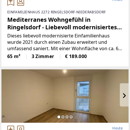
EINFAMILIENHAUS 2272 RINGELSDORF-NIEDERABSDORF
Mediterranes Wohngefühl in
Ringelsdorf - Liebevoll modernisiertes
Einfamilienhaus mit Zubau
Dieses liebevoll modernisierte Einfamilienhaus
wurde 2021 durch einen Zubau erweitert und
umfassend saniert. Mit einer Wohnfläche von ca. 65
m² bietet es ein durchdachtes Wohnkonzept für
65 m²
3 Zimmer
€ 189.000
Paare, Singles oder kleine Familien.Das Herzstück
bildet
Heute