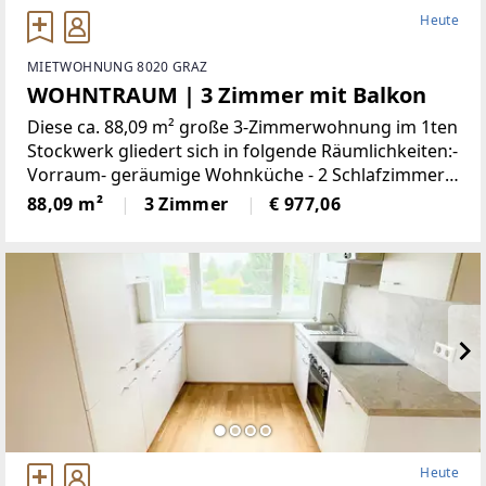
Heute
MIETWOHNUNG 8020 GRAZ
WOHNTRAUM | 3 Zimmer mit Balkon
Diese ca. 88,09 m² große 3-Zimmerwohnung im 1ten
Stockwerk gliedert sich in folgende Räumlichkeiten:-
Vorraum- geräumige Wohnküche - 2 Schlafzimmer-
Abstellraum- Badezimmer mit Badewanne -
88,09 m²
3 Zimmer
€ 977,06
separates WC- BalkonDiese
Heute