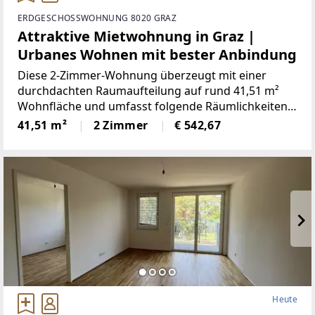
ERDGESCHOSSWOHNUNG 8020 GRAZ
Attraktive Mietwohnung in Graz |
Urbanes Wohnen mit bester Anbindung
Diese 2-Zimmer-Wohnung überzeugt mit einer
durchdachten Raumaufteilung auf rund 41,51 m²
Wohnfläche und umfasst folgende Räumlichkeiten:-
Vorraum- Wohn-/Essbereich- Schlafzimmer- Küche-
41,51 m²
2 Zimmer
€ 542,67
Badezimmer mit Dusche-
Heute