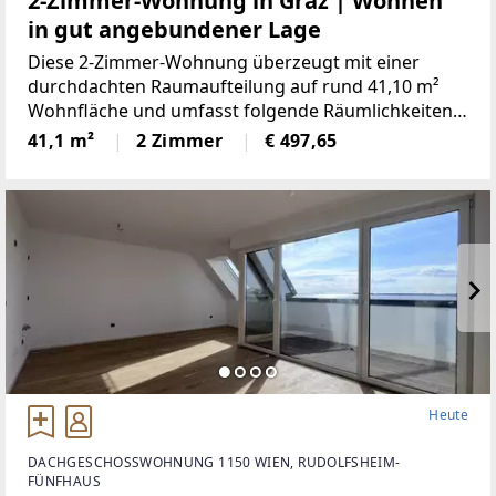
2-Zimmer-Wohnung in Graz | Wohnen
in gut angebundener Lage
Diese 2-Zimmer-Wohnung überzeugt mit einer
durchdachten Raumaufteilung auf rund 41,10 m²
Wohnfläche und umfasst folgende Räumlichkeiten:-
Vorraum- Wohnküche- Schlafzimmer- Badezimmer
41,1 m²
2 Zimmer
€ 497,65
mit Dusche- Separates WCMietkostenDie
Heute
DACHGESCHOSSWOHNUNG 1150 WIEN, RUDOLFSHEIM-
FÜNFHAUS