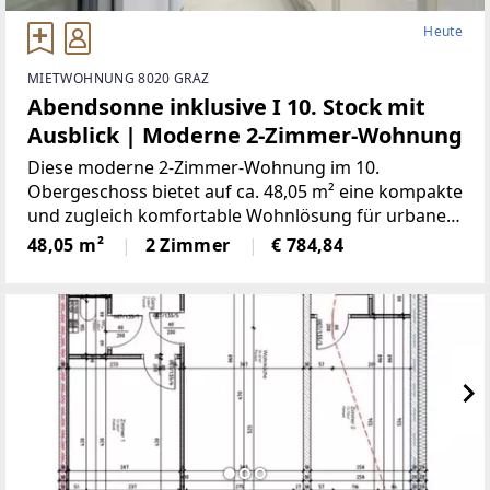
Heute
MIETWOHNUNG 8020 GRAZ
Abendsonne inklusive I 10. Stock mit
Ausblick | Moderne 2-Zimmer-Wohnung
Diese moderne 2-Zimmer-Wohnung im 10.
Obergeschoss bietet auf ca. 48,05 m² eine kompakte
und zugleich komfortable Wohnlösung für urbanes
Wohnen mit hoher Lebensqualität. Highlights auf
48,05 m²
2 Zimmer
€ 784,84
einen Blick- Vorraum- Schlafzimmer-