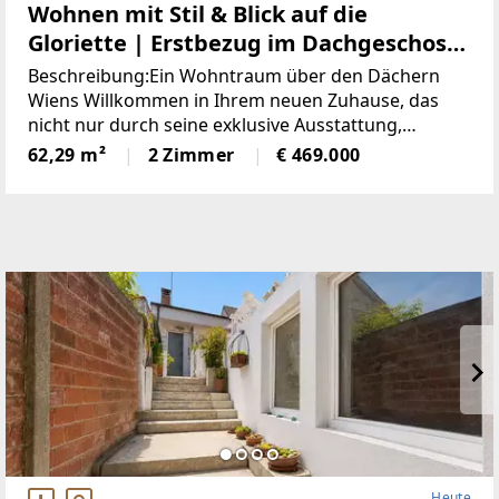
Wohnen mit Stil & Blick auf die
Gloriette | Erstbezug im Dachgeschoss
und Terrasse | klimatisiert
Beschreibung:Ein Wohntraum über den Dächern
Wiens Willkommen in Ihrem neuen Zuhause, das
nicht nur durch seine exklusive Ausstattung,
sondern vor allem durch seinen atemberaubenden
62,29 m²
2 Zimmer
€ 469.000
Weitblick besticht. Diese einzigartige
Dachgeschosswohnung
Heute