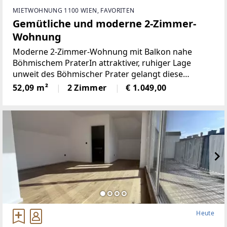
MIETWOHNUNG 1100 WIEN, FAVORITEN
Gemütliche und moderne 2-Zimmer-
Wohnung
Moderne 2-Zimmer-Wohnung mit Balkon nahe
Böhmischem PraterIn attraktiver, ruhiger Lage
unweit des Böhmischer Prater gelangt diese
charmante 2-Zimmer-Neubauwohnung zur
52,09 m²
2 Zimmer
€ 1.049,00
Vermietung.Die Wohnung überzeugt mit einer
Wohnfläche von ca. 52m² sowie
Heute