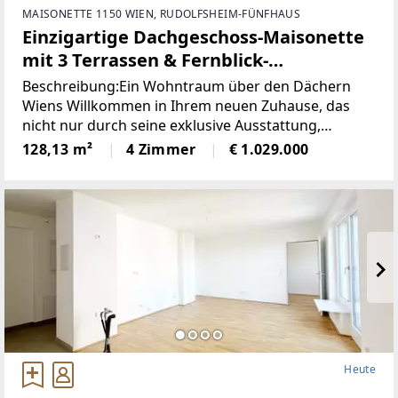
MAISONETTE 1150 WIEN, RUDOLFSHEIM-FÜNFHAUS
Einzigartige Dachgeschoss-Maisonette
mit 3 Terrassen & Fernblick-
klimatisiert | ERSTBEZUG
Beschreibung:Ein Wohntraum über den Dächern
Wiens Willkommen in Ihrem neuen Zuhause, das
nicht nur durch seine exklusive Ausstattung,
sondern vor allem durch seinen atemberaubenden
128,13 m²
4 Zimmer
€ 1.029.000
Weitblick besticht. Diese einzigartige
Dachgeschosswohnung
Heute