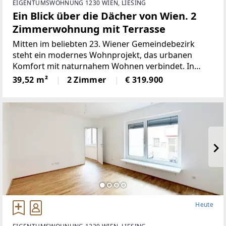
EIGENTUMSWOHNUNG 1230 WIEN, LIESING
Ein Blick über die Dächer von Wien. 2
Zimmerwohnung mit Terrasse
Mitten im beliebten 23. Wiener Gemeindebezirk
steht ein modernes Wohnprojekt, das urbanen
Komfort mit naturnahem Wohnen verbindet. In
ruhiger Grünlage zwischen dem Liesingbach, dem
39,52 m²
2 Zimmer
€ 319.900
Maurer Wald und der Perchtoldsdorfer Heide bietet
diese Neubauanlage ein
Heute