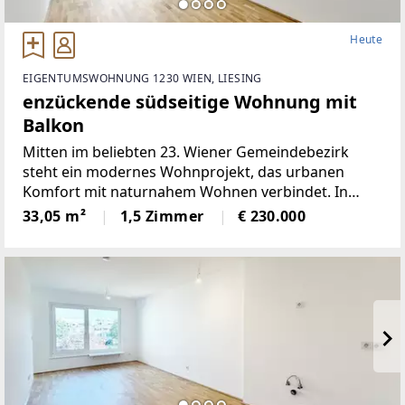
Heute
EIGENTUMSWOHNUNG 1230 WIEN, LIESING
enzückende südseitige Wohnung mit
Balkon
Mitten im beliebten 23. Wiener Gemeindebezirk
steht ein modernes Wohnprojekt, das urbanen
Komfort mit naturnahem Wohnen verbindet. In
ruhiger Grünlage zwischen dem Liesingbach, dem
33,05 m²
1,5 Zimmer
€ 230.000
Maurer Wald und der Perchtoldsdorfer Heide bietet
diese Neubauanlage ein