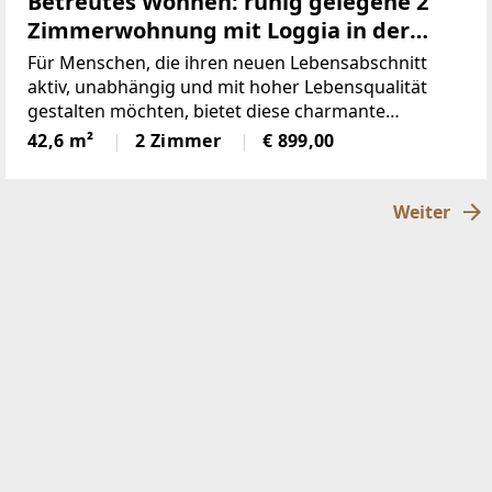
Betreutes Wohnen: ruhig gelegene 2
Zimmerwohnung mit Loggia in der
Fußgängerzone
Für Menschen, die ihren neuen Lebensabschnitt
aktiv, unabhängig und mit hoher Lebensqualität
gestalten möchten, bietet diese charmante
Wohnanlage ein Wohnkonzept, das Komfort,
42,6 m²
2 Zimmer
€ 899,00
Sicherheit und persönliche Freiheit harmonisch
verbindet. Direkt in der Fußgängerzone
Weiter