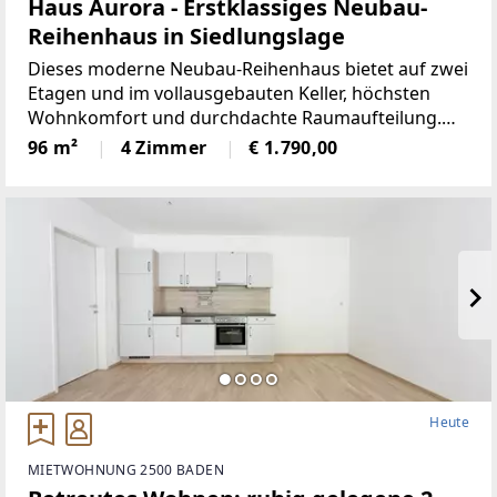
Haus Aurora - Erstklassiges Neubau-
Reihenhaus in Siedlungslage
Dieses moderne Neubau-Reihenhaus bietet auf zwei
Etagen und im vollausgebauten Keller, höchsten
Wohnkomfort und durchdachte Raumaufteilung.
Das Herzstück des Hauses ist das großzügige
96 m²
4 Zimmer
€ 1.790,00
Erdgeschoss, welches sich durch offene und
lichtdurchflutete Räume
Heute
MIETWOHNUNG 2500 BADEN