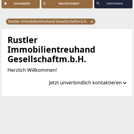
SUCHAGENT
VERFEINERN
Rustler Immobilientreuhand Gesellschaftm.b.H.
Rustler
Immobilientreuhand
Gesellschaftm.b.H.
Herzlich Willkommen!
Jetzt unverbindlich kontaktieren
Standort
Mariahilfer Straße 196
1150 Wien, Rudolfsheim-Fünfhaus
TELEFON