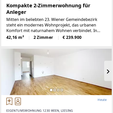
Kompakte 2-Zimmerwohnung für
Anleger
Mitten im beliebten 23. Wiener Gemeindebezirk
steht ein modernes Wohnprojekt, das urbanen
Komfort mit naturnahem Wohnen verbindet. In
ruhiger Grünlage zwischen dem Liesingbach, dem
42,16 m²
2 Zimmer
€ 239.900
Maurer Wald und der Perchtoldsdorfer Heide bietet
diese Neubauanlage ein
Heute
EIGENTUMSWOHNUNG 1230 WIEN, LIESING