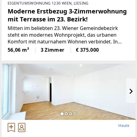
EIGENTUMSWOHNUNG 1230 WIEN, LIESING
Moderne Erstbezug 3-Zimmerwohnung
mit Terrasse im 23. Bezirk!
Mitten im beliebten 23. Wiener Gemeindebezirk
steht ein modernes Wohnprojekt, das urbanen
Komfort mit naturnahem Wohnen verbindet. In
ruhiger Grünlage zwischen dem Liesingbach, dem
56,06 m²
3 Zimmer
€ 375.000
Maurer Wald und der Perchtoldsdorfer Heide bietet
diese Neubauanlage ein
Heute