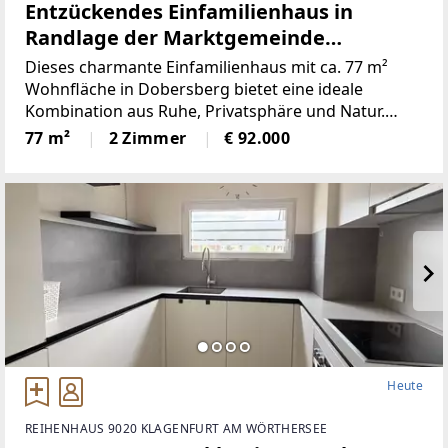
Entzückendes Einfamilienhaus in
Randlage der Marktgemeinde
Dobersberg mit Rehen als Nachbarn
Dieses charmante Einfamilienhaus mit ca. 77 m²
Wohnfläche in Dobersberg bietet eine ideale
Kombination aus Ruhe, Privatsphäre und Natur.
Umgeben von viel Grün und mit nur einem direkten
77 m²
2 Zimmer
€ 92.000
Nachbarn genießen Sie hier ein hohes Maß an
Privatsphäre und Erholung
Heute
REIHENHAUS 9020 KLAGENFURT AM WÖRTHERSEE