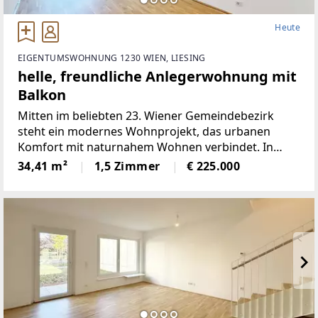
Heute
EIGENTUMSWOHNUNG 1230 WIEN, LIESING
helle, freundliche Anlegerwohnung mit
Balkon
Mitten im beliebten 23. Wiener Gemeindebezirk
steht ein modernes Wohnprojekt, das urbanen
Komfort mit naturnahem Wohnen verbindet. In
ruhiger Grünlage zwischen dem Liesingbach, dem
34,41 m²
1,5 Zimmer
€ 225.000
Maurer Wald und der Perchtoldsdorfer Heide bietet
diese Neubauanlage ein