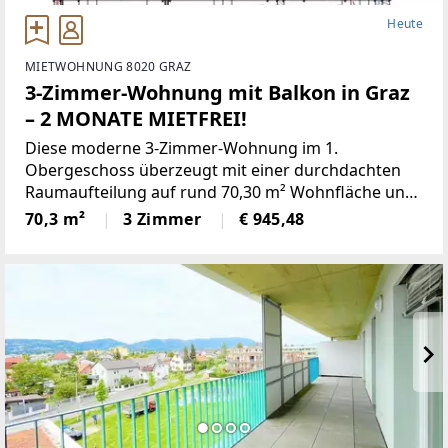
Heute
MIETWOHNUNG 8020 GRAZ
3-Zimmer-Wohnung mit Balkon in Graz
– 2 MONATE MIETFREI!
Diese moderne 3-Zimmer-Wohnung im 1.
Obergeschoss überzeugt mit einer durchdachten
Raumaufteilung auf rund 70,30 m² Wohnfläche und
umfasst folgende Räumlichkeiten:- Vorraum-
70,3 m²
3 Zimmer
€ 945,48
Wohnzimmer- 2 Schlafzimmer- Badezimmer mit
Badewanne-