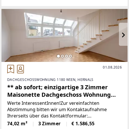
Monate (6 Monatiger Kündigungsverzicht)
01.08.2026
DACHGESCHOSSWOHNUNG 1180 WIEN, HERNALS
** ab sofort; einzigartige 3 Zimmer
Maisonette Dachgeschoss Wohnung
(KEINE WGS!) // Nähe Johann-Nepomuk-
Werte InteressentInnen!Zur vereinfachten
Vogl-Platz // Währing **
Abstimmung bitten wir um Kontaktaufnahme
Ihrerseits über das Kontaktformular:
[https://www.sulek.immobilien/besichtigung] www.s
74,02 m²
3 Zimmer
€ 1.586,55
ulek.immobilien/besichtigung