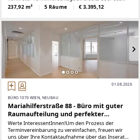
Kontaktformular:
237,92 m²
5 Räume
€ 3.395,12
[https://www.sulek.immobilien/besichtigung] www.s
ulek.immobilien/besichtigung
01.08.2026
BÜRO 1070 WIEN, NEUBAU
Mariahilferstraße 88 - Büro mit guter
Raumaufteilung und perfekter
Anbindung
Werte InteressentInnen!Um den Prozess der
Terminvereinbarung zu vereinfachen, freuen wir
uns über Ihre Kontaktaufnahme über das Inserat