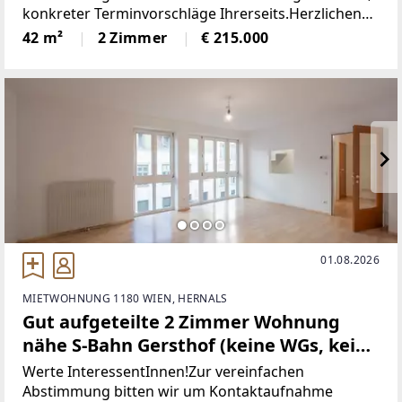
konkreter Terminvorschläge Ihrerseits.Herzlichen
Dank!*************************************DI
42 m²
2 Zimmer
€ 215.000
E WOHNUNG.Zum Kauf gelangt hier
01.08.2026
MIETWOHNUNG 1180 WIEN, HERNALS
Gut aufgeteilte 2 Zimmer Wohnung
nähe S-Bahn Gersthof (keine WGs, keine
Studenten) - ab sofort verfügbar!
Werte InteressentInnen!Zur vereinfachen
Abstimmung bitten wir um Kontaktaufnahme