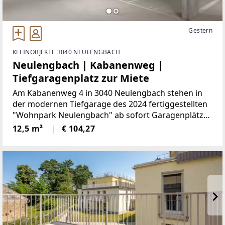
Gestern
KLEINOBJEKTE 3040 NEULENGBACH
Neulengbach | Kabanenweg |
Tiefgaragenplatz zur Miete
Am Kabanenweg 4 in 3040 Neulengbach stehen in
der modernen Tiefgarage des 2024 fertiggestellten
"Wohnpark Neulengbach" ab sofort Garagenplätze
zur Miete bereit. Die Stellplätze verfügen über
12,5 m²
€ 104,27
Größen von 12,5 m² bis 17,75 m² und bieten damit
sicheren und