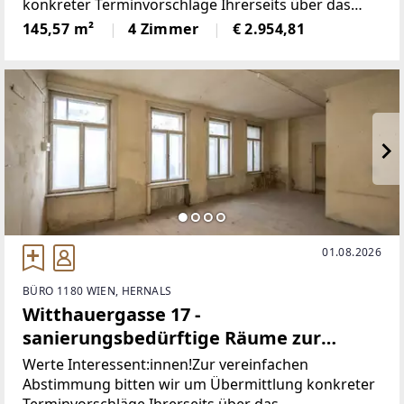
konkreter Terminvorschläge Ihrerseits über das
Gersthof ** ab sofort **
Kontaktformular:
145,57 m²
4 Zimmer
€ 2.954,81
[https://www.sulek.immobilien/besichtigung] www.s
ulek.immobilien/besichtigung
01.08.2026
BÜRO 1180 WIEN, HERNALS
Witthauergasse 17 -
sanierungsbedürftige Räume zur
Entfaltung - Galerie/Loft/Kreativräume
Werte Interessent:innen!Zur vereinfachen
Abstimmung bitten wir um Übermittlung konkreter
Terminvorschläge Ihrerseits über das