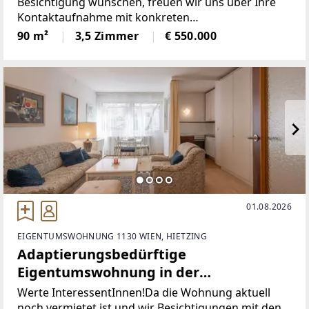
Besichtigung wünschen, freuen wir uns über Ihre
Kontaktaufnahme mit konkreten
Terminvorschlägen zur vereinfachten
90 m²
3,5 Zimmer
€ 550.000
Abstimmung.Herzlichen Dank!-------------------------
WOHNUNG. Die
01.08.2026
EIGENTUMSWOHNUNG 1130 WIEN, HIETZING
Adaptierungsbedürftige
Eigentumswohnung in der
Münichreiterstraße / Hietzinger
Werte InteressentInnen!Da die Wohnung aktuell
Hauptstraße
noch vermietet ist und wir Besichtigungen mit den