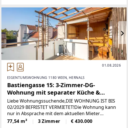
[https://www.sulek.immobilien/besichtigung] (bitte
01.08.2026
EIGENTUMSWOHNUNG 1180 WIEN, HERNALS
Bastiengasse 15: 3-Zimmer-DG-
Wohnung mit separater Küche &
gemütlicher, sonniger Terrasse **(Bis
Liebe Wohnungssuchende,DIE WOHNUNG IST BIS
2029 befristet vermietet)**
02/2029 BEFRISTET VERMIETET!Die Wohnung kann
nur in Absprache mit dem aktuellen Mieter
Besichtigt werden.Herzlichen
77,54 m²
3 Zimmer
€ 430.000
Dank!***************************************