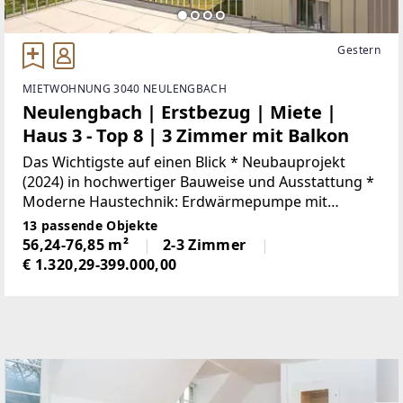
Gestern
MIETWOHNUNG 3040 NEULENGBACH
Neulengbach | Erstbezug | Miete |
Haus 3 - Top 8 | 3 Zimmer mit Balkon
Das Wichtigste auf einen Blick * Neubauprojekt
(2024) in hochwertiger Bauweise und Ausstattung *
Moderne Haustechnik: Erdwärmepumpe mit
Fußbodenheizung, Kühlfunktion im Sommer und PV
13 passende Objekte
Anlage * Die Wohnung umfasst 76,9 m², aufgeteilt
56,24-76,85 m²
2-3 Zimmer
€ 1.320,29-399.000,00