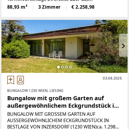
Kontaktformular
88,93 m²
3 Zimmer
€ 2.258,98
[http://www.sulek.immobilien/besichtigung] (www.s
ulek.immobilien/besichtigung
[http://www.sulek.immobilien/besichtigung] -
03.08.2026
BUNGALOW 1230 WIEN, LIESING
Bungalow mit großem Garten auf
außergewöhnlichem Eckgrundstück in
Bestlage von Inzersdorf
BUNGALOW MIT GROSSEM GARTEN AUF
AUSSERGEWÖHNLICHEM ECKGRUNDSTÜCK IN
BESTLAGE VON INZERSDORF (1230 WIEN)ca. 1.298