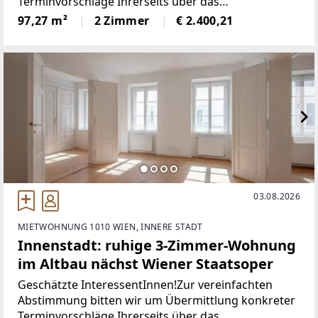
Terminvorschläge Ihrerseits über das
Kontaktformular
97,27 m²
2 Zimmer
€ 2.400,21
[http://www.sulek.immobilien/besichtigung] (www.s
ulek.immobilien/besichtigung
[http://www.sulek.immobilien/besichtigung] -
03.08.2026
MIETWOHNUNG 1010 WIEN, INNERE STADT
Innenstadt: ruhige 3-Zimmer-Wohnung
im Altbau nächst Wiener Staatsoper
Geschätzte InteressentInnen!Zur vereinfachten
Abstimmung bitten wir um Übermittlung konkreter
Terminvorschläge Ihrerseits über das