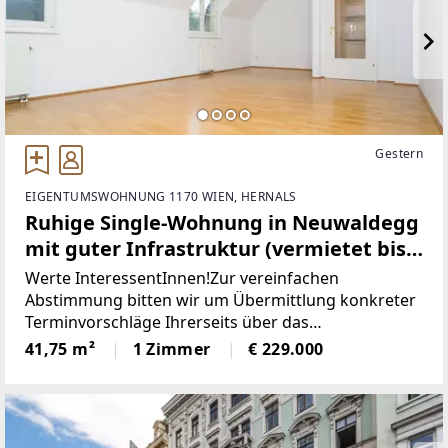
Gestern
EIGENTUMSWOHNUNG 1170 WIEN, HERNALS
Ruhige Single-Wohnung in Neuwaldegg
mit guter Infrastruktur (vermietet bis
2029)
Werte InteressentInnen!Zur vereinfachen
Abstimmung bitten wir um Übermittlung konkreter
Terminvorschläge Ihrerseits über das
Kontaktformular!Herzlichen
41,75 m²
1 Zimmer
€ 229.000
Dank!*************************************LI
EGENSCHAFT.Zur Verkauf