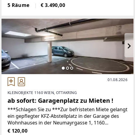
mit konkreten Terminvorschlägen zur vereinfachten
5 Räume
€ 3.490,00
Abstimmung.Hinweis: Das Objekt ist nicht als Praxis
01.08.2026
KLEINOBJEKTE 1160 WIEN, OTTAKRING
ab sofort: Garagenplatz zu Mieten !
***Schlagen Sie zu ***Zur befristeten Miete gelangt
ein gepflegter KFZ-Abstellplatz in der Garage des
Wohnhauses in der Neumayrgasse 1, 1160
WienKonditionen:Die Mindestmietdauer beträgt 12
€ 120,00