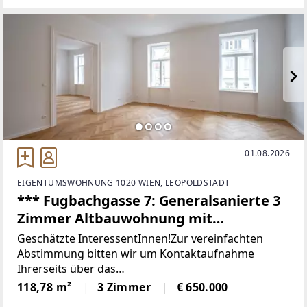
******************************DIE
01.08.2026
EIGENTUMSWOHNUNG 1020 WIEN, LEOPOLDSTADT
*** Fugbachgasse 7: Generalsanierte 3
Zimmer Altbauwohnung mit
praktischem Grundriss und Balkon ***
Geschätzte InteressentInnen!Zur vereinfachten
Nähe Augarten ***
Abstimmung bitten wir um Kontaktaufnahme
Ihrerseits über das
Kontaktformular:www.sulek.immobilien/besichtigun
118,78 m²
3 Zimmer
€ 650.000
g [http://www.sulek.immobilien/besichtigung] (bitte