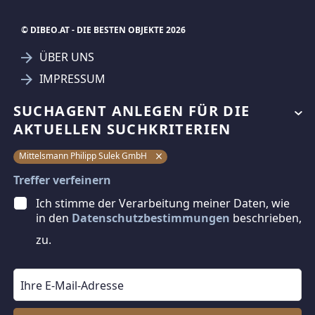
© DIBEO.AT - DIE BESTEN OBJEKTE 2026
ÜBER UNS
IMPRESSUM
KONTAKT
SUCHAGENT ANLEGEN FÜR DIE
AGB & NUTZUNGSBEDINGUNGEN
AKTUELLEN SUCHKRITERIEN
DATENSCHUTZ
Mittelsmann Philipp Sulek GmbH
FAQ
Treffer verfeinern
Ich stimme der Verarbeitung meiner Daten, wie
SCHAUEN SIE VORBEI
in den
Datenschutzbestimmungen
beschrieben,
BAZAR.AT
zu.
RADBAZAR.AT
IMMMO.AT
KRONE.AT