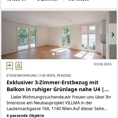
31MTEhp8.mov] AUF UNSERER WEBSEITE!Sofern Sie
eine Besichtigung wünschen, füllen Sie bitte
03.08.2026
ETAGENWOHNUNG 1140 WIEN, PENZING
Exklusiver 3-Zimmer-Erstbezug mit
Balkon in ruhiger Grünlage nahe U4 |
VILLMA – Top 3
Liebe Wohnungssuchende,wir freuen uns über Ihr
Interesse am Neubauprojekt VILLMA in der
Lautensackgasse 16A, 1140 Wien.Auf dieser Seite
finden Sie einen Überblick über alle
4 passende Objekte