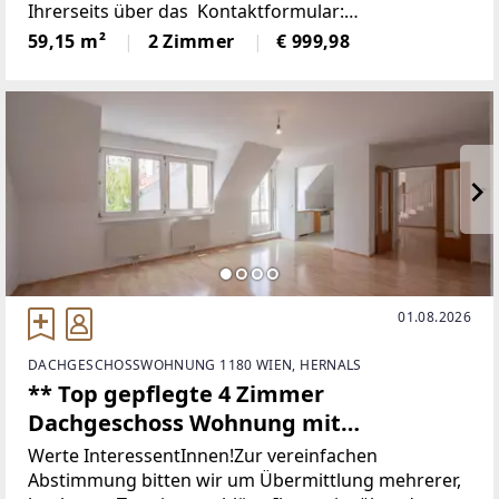
Ihrerseits über das Kontaktformular:
[https://www.sulek.immobilien/besichtigung] www.s
59,15 m²
2 Zimmer
€ 999,98
ulek.immobilien/besichtigung
[https://www.sulek.immobilien/besichtigung] (bitte
01.08.2026
DACHGESCHOSSWOHNUNG 1180 WIEN, HERNALS
** Top gepflegte 4 Zimmer
Dachgeschoss Wohnung mit
Alleinutzung 3er hofseitigen Terrassen -
Werte InteressentInnen!Zur vereinfachen
Maisonette Wohnung - Nähe Bahnhof
Abstimmung bitten wir um Übermittlung mehrerer,