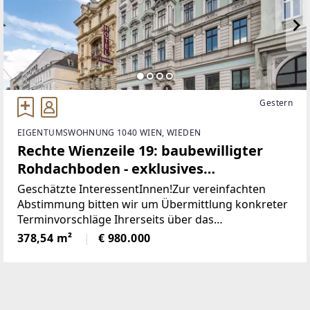
Gestern
EIGENTUMSWOHNUNG 1040 WIEN, WIEDEN
Rechte Wienzeile 19: baubewilligter
Rohdachboden - exklusives
Entwicklungsprojekt für zwei
Geschätzte InteressentInnen!Zur vereinfachten
Dachgeschoss Wohnungen mit
Abstimmung bitten wir um Übermittlung konkreter
Terminvorschläge Ihrerseits über das
Freiflächen - Naschmarkt / 1040 Wien
Kontaktformular
378,54 m²
€ 980.000
[http://www.sulek.immobilien/besichtigung] (bitte
Philipp Sulek auswählen).Herzlichen