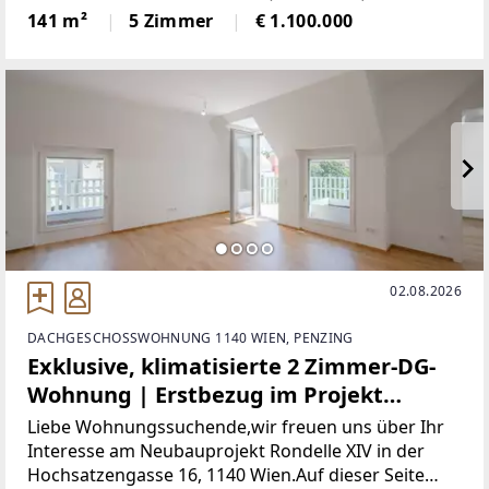
m² großes Grundstück | € 1.100.000,------------------------
141 m²
5 Zimmer
€ 1.100.000
--LIEGENSCHAFTDie Liegenschaft überzeugt durch
02.08.2026
DACHGESCHOSSWOHNUNG 1140 WIEN, PENZING
Exklusive, klimatisierte 2 Zimmer-DG-
Wohnung | Erstbezug im Projekt
Rondelle XIV - Top 11
Liebe Wohnungssuchende,wir freuen uns über Ihr
Interesse am Neubauprojekt Rondelle XIV in der
Hochsatzengasse 16, 1140 Wien.Auf dieser Seite