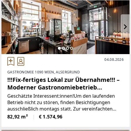
04.08.2026
GASTRONOMIE 1090 WIEN, ALSERGRUND
!!!Fix-fertiges Lokal zur Übernahme!!! –
Moderner Gastronomiebetrieb
(Restaurant) mit Schanigarten nähe
Geschätzte Interessent:innen!Um den laufenden
Volksoper
Betrieb nicht zu stören, finden Besichtigungen
ausschließlich montags statt. Zur vereinfachten
Abstimmung bitten wir um konkrete
82,92 m²
€ 1.574,96
Terminvorschläge über das
Kontaktformular. Herzlichen