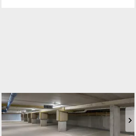
Standort
Fasangasse 30/10
1030 Wien, Landstraße
TELEFON
01/2262720
WEBSITE
https://www.sulek.immobilien
EMAIL
info@kaufmannsulek.at