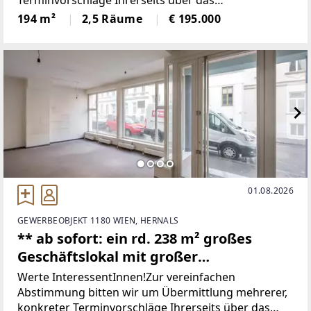
Kontaktformular.Herzlichen
194 m²
2,5 Räume
€ 195.000
Dank!*************************************LI
EGENSCHAFT.Zum
01.08.2026
GEWERBEOBJEKT 1180 WIEN, HERNALS
** ab sofort: ein rd. 238 m² großes
Geschäftslokal mit großer
Straßenfront, 5 Räume **
Werte InteressentInnen!Zur vereinfachen
Abstimmung bitten wir um Übermittlung mehrerer,
konkreter Terminvorschläge Ihrerseits über das