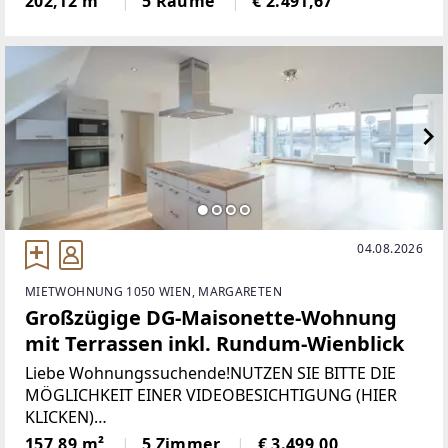
202,12 m²
5 Räume
€ 2.491,67
möglich. Zur vereinfachten Abstimmung bitten wir
um Übermittlung
04.08.2026
MIETWOHNUNG 1050 WIEN, MARGARETEN
Großzügige DG-Maisonette-Wohnung
mit Terrassen inkl. Rundum-Wienblick
Liebe Wohnungssuchende!NUTZEN SIE BITTE DIE
MÖGLICHKEIT EINER VIDEOBESICHTIGUNG (HIER
KLICKEN)
[https://storage.justimmo.at/file/muZ7hzm2Thg3ow
157,89 m²
5 Zimmer
€ 3.499,00