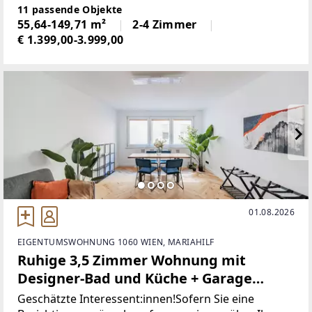
finden Sie einen Überblick über alle aktuell
11 passende Objekte
verfügbaren Mietwohnungen des Projekts.Bei
55,64-149,71 m²
2-4 Zimmer
€ 1.399,00-3.999,00
01.08.2026
EIGENTUMSWOHNUNG 1060 WIEN, MARIAHILF
Ruhige 3,5 Zimmer Wohnung mit
Designer-Bad und Küche + Garage
(optional!) in Mariahilf
Geschätzte Interessent:innen!Sofern Sie eine