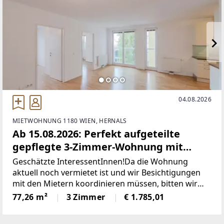
Dank!*************************************D
AS
04.08.2026
MIETWOHNUNG 1180 WIEN, HERNALS
Ab 15.08.2026: Perfekt aufgeteilte
gepflegte 3-Zimmer-Wohnung mit
Balkon im 3. Liftstock
Geschätzte InteressentInnen!Da die Wohnung
aktuell noch vermietet ist und wir Besichtigungen
mit den Mietern koordinieren müssen, bitten wir
um etwas Vorlaufzeit und um Übermittlung
77,26 m²
3 Zimmer
€ 1.785,01
konkreter Terminvorschläge Ihrerseits