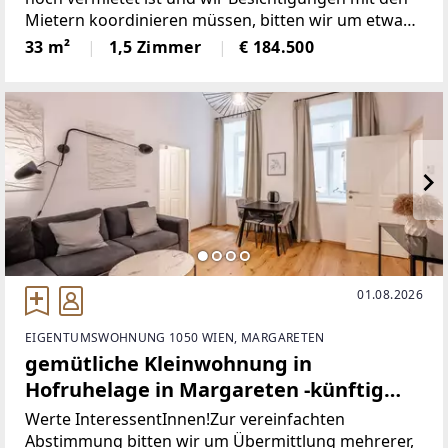
Mietern koordinieren müssen, bitten wir um etwas
Vorlaufzeit.Herzlichen
33 m²
1,5 Zimmer
€ 184.500
Dank!*************************************O
BJEKTBESCHREIBUNG:Die
01.08.2026
EIGENTUMSWOHNUNG 1050 WIEN, MARGARETEN
gemütliche Kleinwohnung in
Hofruhelage in Margareten -künftig
mit U2 Verbindung!
Werte InteressentInnen!Zur vereinfachten
Abstimmung bitten wir um Übermittlung mehrerer,