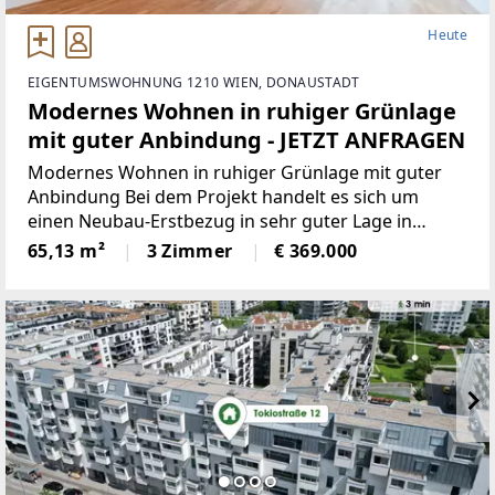
Heute
EIGENTUMSWOHNUNG 1210 WIEN, DONAUSTADT
Modernes Wohnen in ruhiger Grünlage
mit guter Anbindung - JETZT ANFRAGEN
Modernes Wohnen in ruhiger Grünlage mit guter
Anbindung Bei dem Projekt handelt es sich um
einen Neubau-Erstbezug in sehr guter Lage in
Floridsdorf.Die Liegenschaft zeichnet sich vor allem
65,13 m²
3 Zimmer
€ 369.000
durch die ruhige Lage in idealer