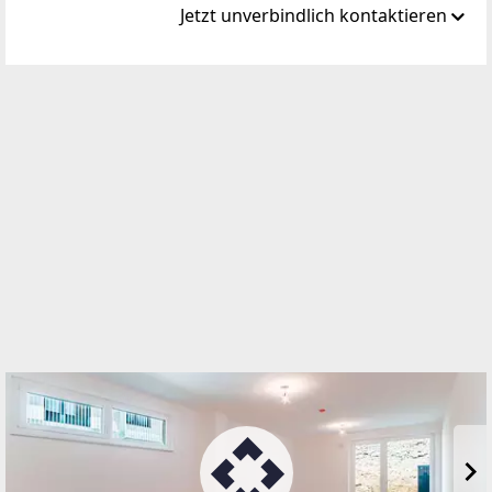
Jetzt unverbindlich kontaktieren
Standort
Handelskai 94-96/44. OG Millennium Tower
1200 Wien, Brigittenau
TELEFON
+43 1 236 97 97
WEBSITE
http://www.teamneunzehn.at
EMAIL
office@teamneunzehn.at