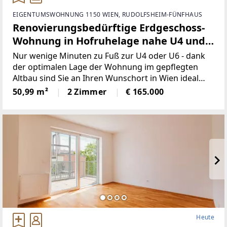
EIGENTUMSWOHNUNG 1150 WIEN, RUDOLFSHEIM-FÜNFHAUS
Renovierungsbedürftige Erdgeschoss-
Wohnung in Hofruhelage nahe U4 und
U6! Grenze zum 6. und 12. Bezirk!
Nur wenige Minuten zu Fuß zur U4 oder U6 - dank
der optimalen Lage der Wohnung im gepflegten
Altbau sind Sie an Ihren Wunschort in Wien ideal
angebunden und erfreuen sich trotz dessen der
50,99 m²
2 Zimmer
€ 165.000
ruhigen, grünen Ausrichtung in den luftigen
Innenhof. Das
Heute