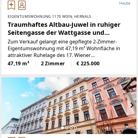
Heute
EIGENTUMSWOHNUNG 1170 WIEN, HERNALS
Traumhaftes Altbau-Juwel in ruhiger
Seitengasse der Wattgasse und
Hernalser Hauptstraße! 2. OG mit Lift!
Zum Verkauf gelangt eine gepflegte 2-Zimmer-
Eigentumswohnung mit 47,19 m² Wohnfläche in
attraktiver Ruhelage des 17. Wiener
Gemeindebezirks. Die Wohnung befindet sich im 2.
47,19 m²
2 Zimmer
€ 225.000
Obergeschoß eines klassischen Altbaus mit Lift und
überzeugt durch eine durchdachte