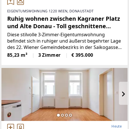
EIGENTUMSWOHNUNG 1220 WIEN, DONAUSTADT
Ruhig wohnen zwischen Kagraner Platz
und Alte Donau - Toll geschnittene
Neubau-Wohnung mit Balkon in
Diese stilvolle 3-Zimmer-Eigentumswohnung
familiärer Anlage!
befindet sich in ruhiger und äußerst begehrter Lage
des 22. Wiener Gemeindebezirks in der Saikogasse
9. Nur wenige Minuten von der U1-Station Kagraner
85,23 m²
3 Zimmer
€ 395.000
Platz sowie von der idyllischen Alten Donau
entfernt, vereint
Heute