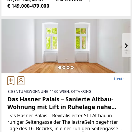
nahe der
€ 149.000-479.000
Heute
EIGENTUMSWOHNUNG 1160 WIEN, OTTAKRING
Das Hasner Palais – Sanierte Altbau-
Wohnung mit Lift in Ruhelage nahe
Thaliastraße U6 und Brunnenmarkt!
Das Hasner Palais – Revitalisierter Stil-Altbau in
ruhiger Seitengasse der ThaliastraßeIn begehrter
Lage des 16. Bezirks, in einer ruhigen Seitengasse