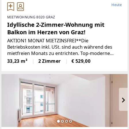
Heute
MIETWOHNUNG 8020 GRAZ
Idyllische 2-Zimmer-Wohnung mit
Balkon im Herzen von Graz!
AKTION1 MONAT MIETZINSFREI**Die
Betriebskosten inkl. USt. sind auch während des
mietfreien Monats zu entrichten. Top-moderne
Wohnungen im Herzen von Graz !Willkommen in
33,23 m²
2 Zimmer
€ 529,00
der Grenadiergasse 28, das urbanes Wohnen,