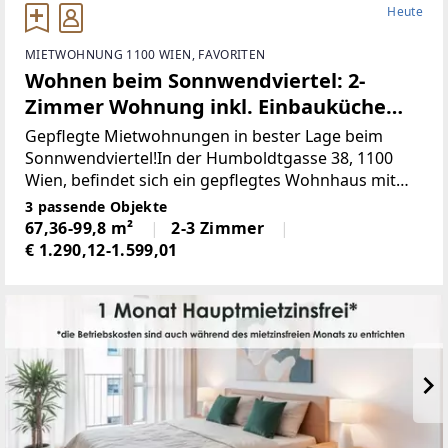
Heute
MIETWOHNUNG 1100 WIEN, FAVORITEN
Wohnen beim Sonnwendviertel: 2-
Zimmer Wohnung inkl. Einbauküche
und Loggia!
Gepflegte Mietwohnungen in bester Lage beim
Sonnwendviertel!In der Humboldtgasse 38, 1100
Wien, befindet sich ein gepflegtes Wohnhaus mit
geräumigen Wohnungen, die eine angenehme
3 passende Objekte
Kombination aus Wohnkomfort und urbaner Lage
67,36-99,8 m²
2-3 Zimmer
bieten. Das Haus verfügt
€ 1.290,12-1.599,01