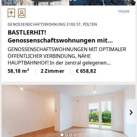
Heute
GENOSSENSCHAFTSWOHNUNG 3100 ST. PÖLTEN
BASTLERHIT!
Genossenschaftswohnungen mit
optimaler öffentlicher Verbindung,
GENOSSENSCHAFTSWOHNUNGEN MIT OPTIMALER
nähe Hauptbahnhof!
ÖFFENTLICHER VERBINDUNG, NÄHE
HAUPTBAHNHOF! In der zentral gelegenen
Liegenschaft auf der Praterstraße gelangen diese
58,18 m²
2 Zimmer
€ 658,82
Genossenschaftswohnungen zur Vermietung. Die
Wohnungen sind ab sofort