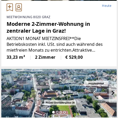
Heute
MIETWOHNUNG 8020 GRAZ
Moderne 2-Zimmer-Wohnung in
zentraler Lage in Graz!
AKTION1 MONAT MIETZINSFREI**Die
Betriebskosten inkl. USt. sind auch während des
mietfreien Monats zu entrichten.Attraktive
Wohnungen in lebendiger Grazer InnenstadtlageIm
33,23 m²
2 Zimmer
€ 529,00
Zuge dieses schönen Wohnbauprojektes gelangen
48