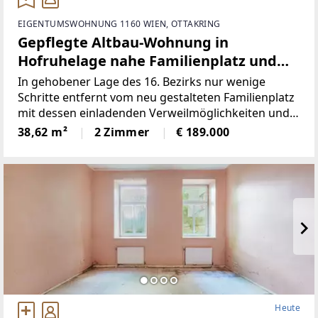
EIGENTUMSWOHNUNG 1160 WIEN, OTTAKRING
Gepflegte Altbau-Wohnung in
Hofruhelage nahe Familienplatz und
Bahnhof Ottakring mit Abstellraum!
In gehobener Lage des 16. Bezirks nur wenige
Schritte entfernt vom neu gestalteten Familienplatz
mit dessen einladenden Verweilmöglichkeiten und
der neugotischen Kirche befindet sich dieses
38,62 m²
2 Zimmer
€ 189.000
gepflegte Wohngebäude in einer
verkehrsberuhigten Spielstraße.
Heute