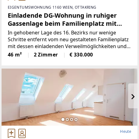
EIGENTUMSWOHNUNG 1160 WIEN, OTTAKRING
Einladende DG-Wohnung in ruhiger
Gassenlage beim Familienplatz mit
großer Terrasse! 2014/2015 erbaut!
In gehobener Lage des 16. Bezirks nur wenige
Schritte entfernt vom neu gestalteten Familienplatz
mit dessen einladenden Verweilmöglichkeiten und
der neugotischen Kirche befindet sich dieses
46 m²
2 Zimmer
€ 330.000
gepflegte Wohngebäude in einer
verkehrsberuhigten Spielstraße.
Heute