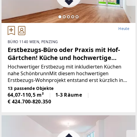
Heute
BÜRO 1140 WIEN, PENZING
Erstbezugs-Büro oder Praxis mit Hof-
Gärtchen! Küche und hochwertige
Ausstattung inklusive!
Hochwertiger Erstbezug mit inkludierten Küchen
nahe SchönbrunnMit diesem hochwertigen
Erstbezugs-Wohnprojekt entstand erst kürzlich in
begehrter Lage des 14. Bezirks ein modernes
13 passende Objekte
Wohnprojekt, das zeitgemäßen Wohnkomfort mit
64,07-110,5 m²
1-3 Räume
hoher Lebensqualität
€ 424.700-820.350