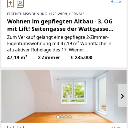
Heute
EIGENTUMSWOHNUNG 1170 WIEN, HERNALS
Wohnen im gepflegten Altbau - 3. OG
mit Lift! Seitengasse der Wattgasse
und nahe Hernalser Hauptstraße
Zum Verkauf gelangt eine gepflegte 2-Zimmer-
Eigentumswohnung mit 47,19 m² Wohnfläche in
attraktiver Ruhelage des 17. Wiener
Gemeindebezirks. Die Wohnung befindet sich im 3.
47,19 m²
2 Zimmer
€ 235.000
Obergeschoß eines klassischen Altbaus mit Lift und
überzeugt durch eine durchdachte