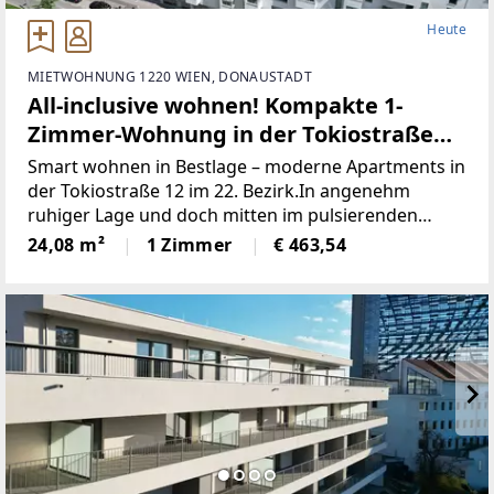
Heute
MIETWOHNUNG 1220 WIEN, DONAUSTADT
All-inclusive wohnen! Kompakte 1-
Zimmer-Wohnung in der Tokiostraße
12!
Smart wohnen in Bestlage – moderne Apartments in
der Tokiostraße 12 im 22. Bezirk.In angenehm
ruhiger Lage und doch mitten im pulsierenden
Stadtleben präsentiert sich dieses moderne
24,08 m²
1 Zimmer
€ 463,54
Wohnhaus als ideale Adresse für alle, die das Beste
aus beiden