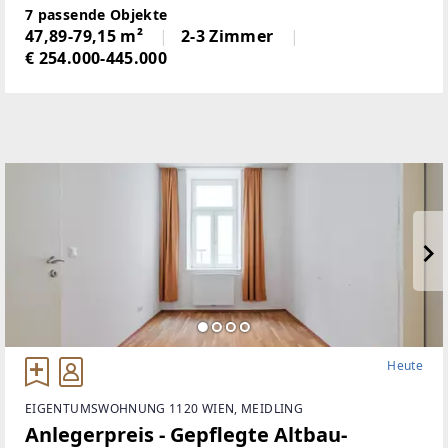
der lebendigen Thaliastraße, präsentiert sich dieses
7 passende Objekte
außergewöhnliche Wohnprojekt in der
47,89-79,15 m²
2-3 Zimmer
Hasnerstraße
€ 254.000-445.000
Heute
EIGENTUMSWOHNUNG 1120 WIEN, MEIDLING
Anlegerpreis - Gepflegte Altbau-