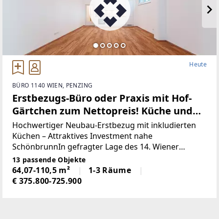
Heute
BÜRO 1140 WIEN, PENZING
Erstbezugs-Büro oder Praxis mit Hof-
Gärtchen zum Nettopreis! Küche und
hochwertige Ausstattung inklusive!
Hochwertiger Neubau-Erstbezug mit inkludierten
Küchen – Attraktives Investment nahe
SchönbrunnIn gefragter Lage des 14. Wiener
Gemeindebezirks präsentiert sich dieses moderne
13 passende Objekte
Neubau-Wohnprojekt als zukunftsorientierte
64,07-110,5 m²
1-3 Räume
Investmentmöglichkeit mit
€ 375.800-725.900