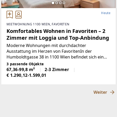
Heute
MIETWOHNUNG 1100 WIEN, FAVORITEN
Komfortables Wohnen in Favoriten – 2
Zimmer mit Loggia und Top-Anbindung
Moderne Wohnungen mit durchdachter
Ausstattung im Herzen von FavoritenIn der
Humboldtgasse 38 in 1100 Wien befindet sich ein
gepflegtes Wohnhaus mit großzügig gestalteten
3 passende Objekte
Wohnungen, das urbanes Wohnen mit einem
67,36-99,8 m²
2-3 Zimmer
angenehmen Maß an Komfort verbindet.
€ 1.290,12-1.599,01
Weiter