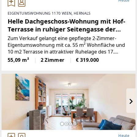
Heute
EIGENTUMSWOHNUNG 1170 WIEN, HERNALS
Helle Dachgeschoss-Wohnung mit Hof-
Terrasse in ruhiger Seitengasse der
Wattgasse und Hernalser Hauptstraße
Zum Verkauf gelangt eine gepflegte 2-Zimmer-
Eigentumswohnung mit ca. 55 m² Wohnfläche und
10 m2 Terrasse in attraktiver Ruhelage des 17.
Wiener Gemeindebezirks. Die Wohnung befindet
55,09 m²
2 Zimmer
€ 319.000
sich im ausgebauten 1. Dachgeschoss eines
klassischen Altbaus
Heute