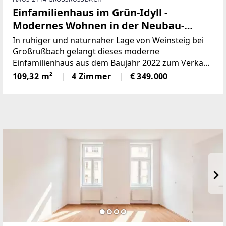
Einfamilienhaus im Grün-Idyll -
Modernes Wohnen in der Neubau-
Siedlung in Weinsteig, Großrußbach
In ruhiger und naturnaher Lage von Weinsteig bei
Großrußbach gelangt dieses moderne
Einfamilienhaus aus dem Baujahr 2022 zum Verkauf.
Die Immobilie überzeugt durch ihre durchdachte
109,32 m²
4 Zimmer
€ 349.000
Raumaufteilung, hochwertige Ausstattung sowie die
besondere Randlage innerhalb