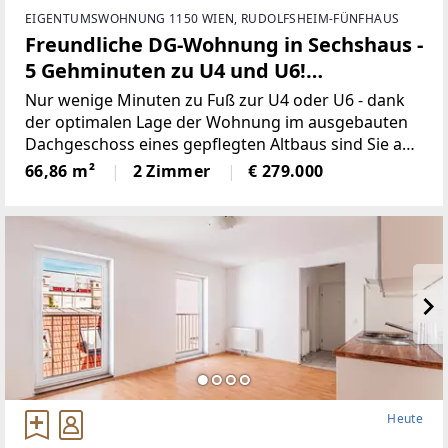
EIGENTUMSWOHNUNG 1150 WIEN, RUDOLFSHEIM-FÜNFHAUS
Freundliche DG-Wohnung in Sechshaus -
5 Gehminuten zu U4 und U6!
Schlafzimmer in Hofruhelage!
Nur wenige Minuten zu Fuß zur U4 oder U6 - dank
der optimalen Lage der Wohnung im ausgebauten
Dachgeschoss eines gepflegten Altbaus sind Sie an
Ihren Wunschort in Wien ideal angebunden und
66,86 m²
2 Zimmer
€ 279.000
erfreuen sich am natürlichen Tageslicht und dem
Weitblick der
Heute