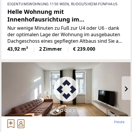
EIGENTUMSWOHNUNG 1150 WIEN, RUDOLFSHEIM-FÜNFHAUS
Helle Wohnung mit
Innenhofausrichtung im
Dachgeschossausbau - Nahe U4 und U6
Nur wenige Minuten zu Fuß zur U4 oder U6 - dank
Längenfeldgasse!
der optimalen Lage der Wohnung im ausgebauten
Dachgeschoss eines gepflegten Altbaus sind Sie an
Ihren Wunschort in Wien ideal angebunden und
43,92 m²
2 Zimmer
€ 239.000
erfreuen sich am natürlichen Tageslicht und dem
Weitblick der
Heute