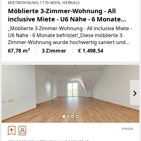
MIETWOHNUNG 1170 WIEN, HERNALS
Möblierte 3-Zimmer-Wohnung - All
inclusive Miete - U6 Nähe - 6 Monate
befristet - JETZT ANFRAGEN
_Möblierte 3-Zimmer-Wohnung - All inclusive Miete -
U6 Nähe - 6 Monate befristet!_Diese möblierte 3-
Zimmer-Wohnung wurde hochwertig saniert und
bietet Ihnen auf ca. 68 m² ein offenes Wohnkonzept
67,78 m²
3 Zimmer
€ 1.498,54
welches zum Wohlfühlen einlädt.Die Wohnung
Heute