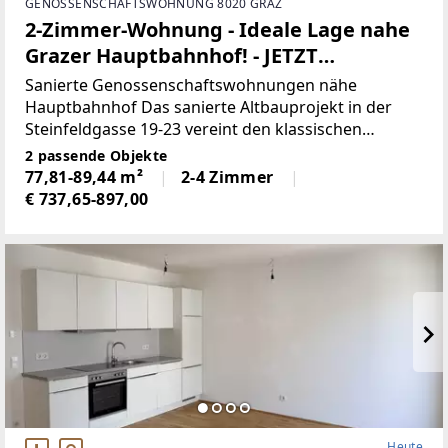
GENOSSENSCHAFTSWOHNUNG 8020 GRAZ
2-Zimmer-Wohnung - Ideale Lage nahe
Grazer Hauptbahnhof! - JETZT
ZUSCHLAGEN
Sanierte Genossenschaftswohnungen nähe
Hauptbahnhof Das sanierte Altbauprojekt in der
Steinfeldgasse 19-23 vereint den klassischen
Charme historischer Architektur mit modernem
2 passende Objekte
Wohnkomfort und überzeugt durch seine attraktive
77,81-89,44 m²
2-4 Zimmer
zentrale Lage.Stilvolle
€ 737,65-897,00
Heute