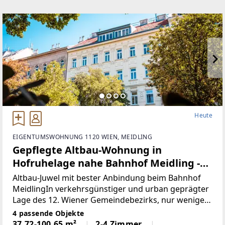
Heute
EIGENTUMSWOHNUNG 1120 WIEN, MEIDLING
Gepflegte Altbau-Wohnung in
Hofruhelage nahe Bahnhof Meidling -
Barrierearmes Erdgeschoss!
Altbau-Juwel mit bester Anbindung beim Bahnhof
MeidlingIn verkehrsgünstiger und urban geprägter
Lage des 12. Wiener Gemeindebezirks, nur wenige
Gehminuten vom Bahnhof Meidling entfernt,
4 passende Objekte
befindet sich dieses gepflegte Wiener Altbauhaus
37,72-100,65 m²
2-4 Zimmer