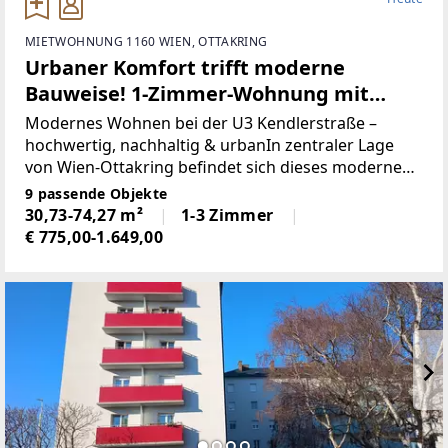
MIETWOHNUNG 1160 WIEN, OTTAKRING
Urbaner Komfort trifft moderne
Bauweise! 1-Zimmer-Wohnung mit
Balkon!
Modernes Wohnen bei der U3 Kendlerstraße –
hochwertig, nachhaltig & urbanIn zentraler Lage
von Wien-Ottakring befindet sich dieses moderne
Wohnhaus, nur wenige Schritte von der U3
9 passende Objekte
Kendlerstraße entfernt. Das 2024 fertiggestellte
30,73-74,27 m²
1-3 Zimmer
Neubauprojekt
€ 775,00-1.649,00