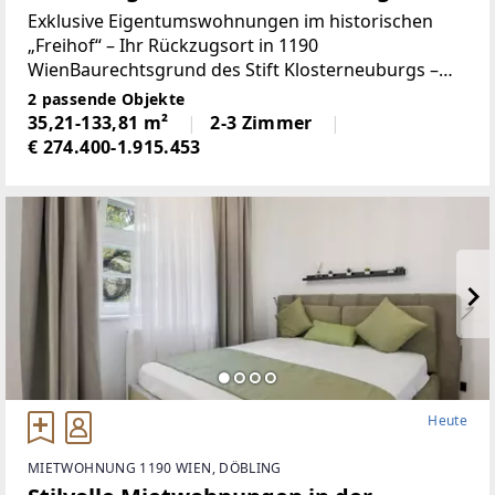
„Freihof“ in begehrter Lage inkl. Küche
Exklusive Eigentumswohnungen im historischen
(Baurecht)
„Freihof“ – Ihr Rückzugsort in 1190
WienBaurechtsgrund des Stift Klosterneuburgs –
Das Baurecht hat eine Laufzeit bis 2115 und erfreut
2 passende Objekte
sich eines äußerst günstigen Baurechtszinses von
35,21-133,81 m²
2-3 Zimmer
nur etwa 0,77
€ 274.400-1.915.453
Heute
MIETWOHNUNG 1190 WIEN, DÖBLING