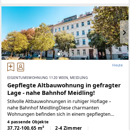
Heute
EIGENTUMSWOHNUNG 1120 WIEN, MEIDLING
Gepflegte Altbauwohnung in gefragter
Lage - nahe Bahnhof Meidling!
Stilvolle Altbauwohnungen in ruhiger Hoflage –
nahe Bahnhof MeidlingDiese charmanten
Wohnungen befinden sich in einem gepflegten
Altbau mit Lift in gefragter Lage des 12. Wiener
4 passende Objekte
Gemeindebezirks. Das Dachgeschoss des Hauses
37,72-100,65 m²
2-4 Zimmer