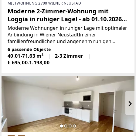
MIETWOHNUNG 2700 WIENER NEUSTADT
Moderne 2-Zimmer-Wohnung mit
Loggia in ruhiger Lage! - ab 01.10.2026
verfügbar!
Moderne Wohnungen in ruhiger Lage mit optimaler
Anbindung in Wiener NeustadtIn einer
familienfreundlichen und angenehm ruhigen
Wohnsiedlung in Wiener Neustadt befindet sich
6 passende Objekte
diese moderne Wohnhausanlage, die durch
40,01-71,63 m²
2-3 Zimmer
zeitgemäße Architektur, hochwertige
€ 695,00-1.198,00