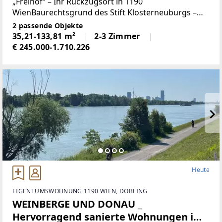
„Freihof“
„Freihof“ – Ihr Rückzugsort in 1190
WienBaurechtsgrund des Stift Klosterneuburgs –
Das Baurecht hat eine Laufzeit bis 2115 und erfreut
2 passende Objekte
sich eines äußerst günstigen Baurechtszinses von
35,21-133,81 m²
2-3 Zimmer
nur etwa 0,77
€ 245.000-1.710.226
Heute
EIGENTUMSWOHNUNG 1190 WIEN, DÖBLING
WEINBERGE UND DONAU _
Hervorragend sanierte Wohnungen im