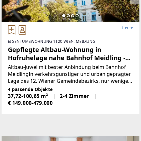
Heute
EIGENTUMSWOHNUNG 1120 WIEN, MEIDLING
Gepflegte Altbau-Wohnung in
Hofruhelage nahe Bahnhof Meidling -
Barrierearmes Erdgeschoss!
Altbau-Juwel mit bester Anbindung beim Bahnhof
MeidlingIn verkehrsgünstiger und urban geprägter
Lage des 12. Wiener Gemeindebezirks, nur wenige
Gehminuten vom Bahnhof Meidling entfernt,
4 passende Objekte
befindet sich dieses gepflegte Wiener Altbauhaus
37,72-100,65 m²
2-4 Zimmer
nahe der
€ 149.000-479.000