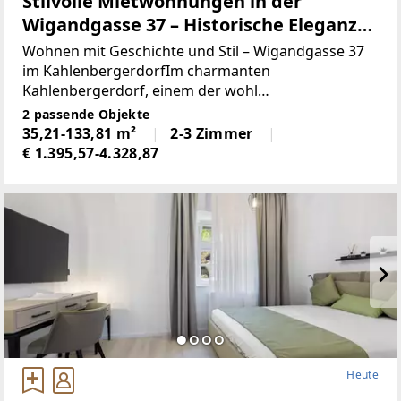
Stilvolle Mietwohnungen in der
Wigandgasse 37 – Historische Eleganz
im „Freihof“
Wohnen mit Geschichte und Stil – Wigandgasse 37
im KahlenbergerdorfIm charmanten
Kahlenbergerdorf, einem der wohl
stimmungsvollsten und begehrtesten Wohnorte
2 passende Objekte
Wiens, verbirgt sich ein ganz besonderes
35,21-133,81 m²
2-3 Zimmer
Wohnensemble: der traditionsreiche „Freihof“.
€ 1.395,57-4.328,87
Heute