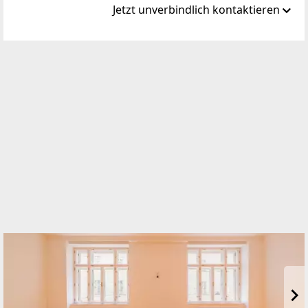
Jetzt unverbindlich kontaktieren
Standort
Handelskai 94-96/44. OG Millennium Tower
1200 Wien, Brigittenau
TELEFON
+43 1 236 97 97
WEBSITE
http://www.teamneunzehn.at
EMAIL
office@teamneunzehn.at