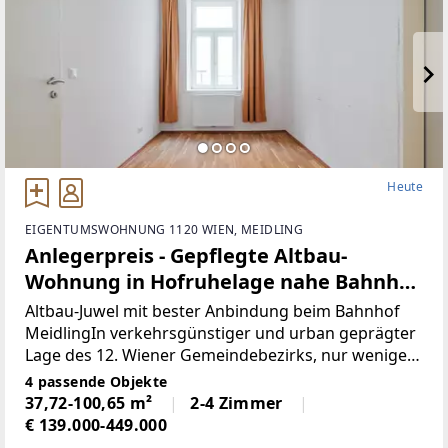
Heute
EIGENTUMSWOHNUNG 1120 WIEN, MEIDLING
Anlegerpreis - Gepflegte Altbau-
Wohnung in Hofruhelage nahe Bahnhof
Meidling - Barrierearmes Erdgeschoss!
Altbau-Juwel mit bester Anbindung beim Bahnhof
MeidlingIn verkehrsgünstiger und urban geprägter
Lage des 12. Wiener Gemeindebezirks, nur wenige
Gehminuten vom Bahnhof Meidling entfernt,
4 passende Objekte
befindet sich dieses gepflegte Wiener Altbauhaus
37,72-100,65 m²
2-4 Zimmer
nahe der
€ 139.000-449.000