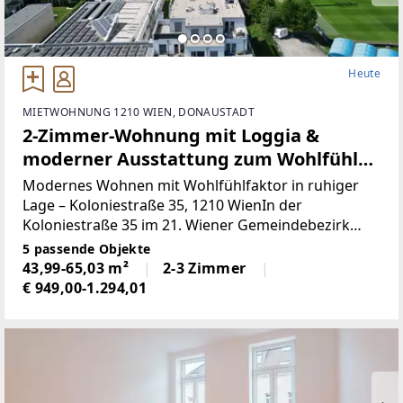
Heute
MIETWOHNUNG 1210 WIEN, DONAUSTADT
2-Zimmer-Wohnung mit Loggia &
moderner Ausstattung zum Wohlfühlen
- ab sofort verfügbar!
Modernes Wohnen mit Wohlfühlfaktor in ruhiger
Lage – Koloniestraße 35, 1210 WienIn der
Koloniestraße 35 im 21. Wiener Gemeindebezirk
erwartet Sie eine moderne, bereits fertiggestellte
5 passende Objekte
Wohnhausanlage, die urbanen Komfort mit
43,99-65,03 m²
2-3 Zimmer
angenehmer Ruhelage
€ 949,00-1.294,01