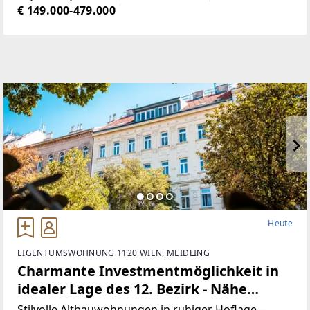
wurde ausgebaut
€ 149.000-479.000
Heute
EIGENTUMSWOHNUNG 1120 WIEN, MEIDLING
Charmante Investmentmöglichkeit in
idealer Lage des 12. Bezirk - Nähe
Bahnhof Meidling
Stilvolle Altbauwohnungen in ruhiger Hoflage –