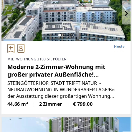
Heute
MIETWOHNUNG 3100 ST. PÖLTEN
Moderne 2-Zimmer-Wohnung mit
großer privater Außenfläche!
Steingötterhof: Stadt trifft Natur
STEINGÖTTERHOF: STADT TRIFFT NATUR -
NEUBAUWOHNUNG IN WUNDERBARER LAGE!Bei
der Ausstattung dieser großartigen Wohnung
wurde nicht gespart und besonders auf hohe
44,66 m²
2 Zimmer
€ 799,00
Qualität sowie Funktionalität geachtet! In den
Wohnräumen