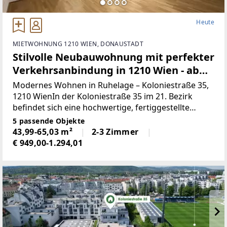
Heute
MIETWOHNUNG 1210 WIEN, DONAUSTADT
Stilvolle Neubauwohnung mit perfekter
Verkehrsanbindung in 1210 Wien - ab
sofort verfügbar!
Modernes Wohnen in Ruhelage – Koloniestraße 35,
1210 WienIn der Koloniestraße 35 im 21. Bezirk
befindet sich eine hochwertige, fertiggestellte
Wohnhausanlage mit insgesamt 6 Stiegen, die
5 passende Objekte
modernen Wohnkomfort mit einer ruhigen
43,99-65,03 m²
2-3 Zimmer
Wohnlage und ausgezeichneter
€ 949,00-1.294,01