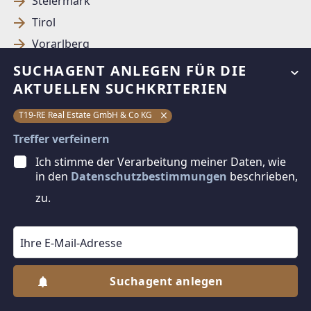
Steiermark
Tirol
Vorarlberg
Wien
SUCHAGENT ANLEGEN FÜR DIE
AKTUELLEN SUCHKRITERIEN
In Immobilien Investieren
T19-RE Real Estate GmbH & Co KG
Kleinobjekte zu kaufen
Treffer verfeinern
Wohnungen zu kaufen
Ich stimme der Verarbeitung meiner Daten, wie
in den
Datenschutzbestimmungen
beschrieben,
Grundstücke zu kaufen
zu.
© DIBEO.AT - DIE BESTEN OBJEKTE 2026
Suchagent anlegen
Jetzt Suchagent anlegen
ÜBER UNS