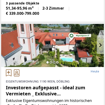
entsteht ein hochwertig revitalisiertes Wohnprojekt,
3 passende Objekte
das historischen Altbauflair mit modernem
51,34-95,96 m²
2-3 Zimmer
Wohnkomfort
€ 339.000-799.000
Heute
EIGENTUMSWOHNUNG 1190 WIEN, DÖBLING
Investoren aufgepasst - ideal zum
Vermieten _ Exklusive
Eigentumswohnungen im historischen
Exklusive Eigentumswohnungen im historischen