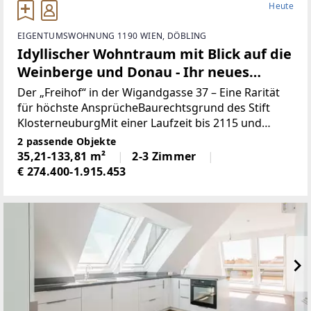
Heute
EIGENTUMSWOHNUNG 1190 WIEN, DÖBLING
Idyllischer Wohntraum mit Blick auf die
Weinberge und Donau - Ihr neues
Zuhause im "Freihof"!
Der „Freihof“ in der Wigandgasse 37 – Eine Rarität
für höchste AnsprücheBaurechtsgrund des Stift
KlosterneuburgMit einer Laufzeit bis 2115 und
einem außergewöhnlich niedrigen Baurechtszins
2 passende Objekte
von ca. 0,77 €/m² monatlich bietet dieses Projekt
35,21-133,81 m²
2-3 Zimmer
€ 274.400-1.915.453