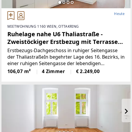
Heute
MIETWOHNUNG 1160 WIEN, OTTAKRING
Ruhelage nahe U6 Thaliastraße -
Zweistöckiger Erstbezug mit Terrasse
und Weitblick! WG-geeignet!
Erstbezugs-Dachgeschoss in ruhiger Seitengasse
der ThaliastraßeIn begehrter Lage des 16. Bezirks, in
einer ruhigen Seitengasse der lebendigen
Thaliastraße, präsentiert sich dieses
106,07 m²
4 Zimmer
€ 2.249,00
außergewöhnliche Wohnprojekt in der
Hasnerstraße 40 als perfekte