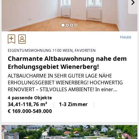
Heute
EIGENTUMSWOHNUNG 1100 WIEN, FAVORITEN
Charmante Altbauwohnung nahe dem
Erholungsgebiet Wienerberg!
ALTBAUCHARME IN SEHR GUTER LAGE NÄHE
ERHOLUNGSGEBIET WIENERBERG! HOCHWERTIG
RENOVIERT – STILVOLLES AMBIENTE! In einer
Seitengasse wurde die Liegenschaft
4 passende Objekte
Hardtmuthgasse 112 umfassend aufgefrischt und
34,41-118,76 m²
1-3 Zimmer
überzeugt daher durch stilvolle
€ 169.000-549.000