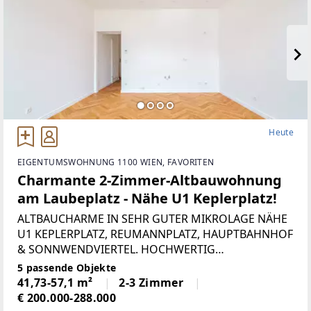
Heute
EIGENTUMSWOHNUNG 1100 WIEN, FAVORITEN
Charmante 2-Zimmer-Altbauwohnung
am Laubeplatz - Nähe U1 Keplerplatz!
ALTBAUCHARME IN SEHR GUTER MIKROLAGE NÄHE
U1 KEPLERPLATZ, REUMANNPLATZ, HAUPTBAHNHOF
& SONNWENDVIERTEL. HOCHWERTIG
RENOVIERT!Stilvoll & ruhig Wohnen am Laubeplatz.
5 passende Objekte
Sanierter Altbau-Flair in Favoriten. In einem
41,73-57,1 m²
2-3 Zimmer
gepflegten
€ 200.000-288.000