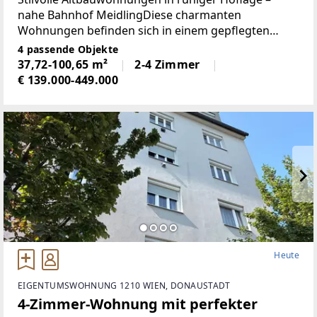
nahe Bahnhof MeidlingDiese charmanten
Wohnungen befinden sich in einem gepflegten
Altbau mit Lift in gefragter Lage des 12. Wiener
4 passende Objekte
Gemeindebezirks. Das Dachgeschoss des Hauses
37,72-100,65 m²
2-4 Zimmer
wurde ausgebaut
€ 139.000-449.000
Heute
EIGENTUMSWOHNUNG 1210 WIEN, DONAUSTADT
4-Zimmer-Wohnung mit perfekter