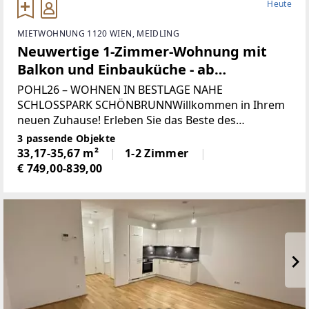
Heute
MIETWOHNUNG 1120 WIEN, MEIDLING
Neuwertige 1-Zimmer-Wohnung mit
Balkon und Einbauküche - ab
September beziehbar!
POHL26 – WOHNEN IN BESTLAGE NAHE
SCHLOSSPARK SCHÖNBRUNNWillkommen in Ihrem
neuen Zuhause! Erleben Sie das Beste des
modernen Wohnens in diesen Neubauwohnungen
3 passende Objekte
in unmittelbarer Nähe zum Schlosspark
33,17-35,67 m²
1-2 Zimmer
Schönbrunn. Mit ihren großzügigen und
€ 749,00-839,00