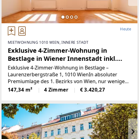
Heute
MIETWOHNUNG 1010 WIEN, INNERE STADT
Exklusive 4-Zimmer-Wohnung in
Bestlage in Wiener Innenstadt inkl.
Einbauküche und Terrasse!
Exklusive 4-Zimmer-Wohnung in Bestlage –
Laurenzerbergstraße 1, 1010 WienIn absoluter
Premiumlage des 1. Bezirks von Wien, nur wenige
Schritte vom Schwedenplatz entfernt, gelangt diese
147,34 m²
4 Zimmer
€ 3.420,27
außergewöhnliche, ca. 147 m² große 4-Zimmer-
Wohnung zur Vermietung.