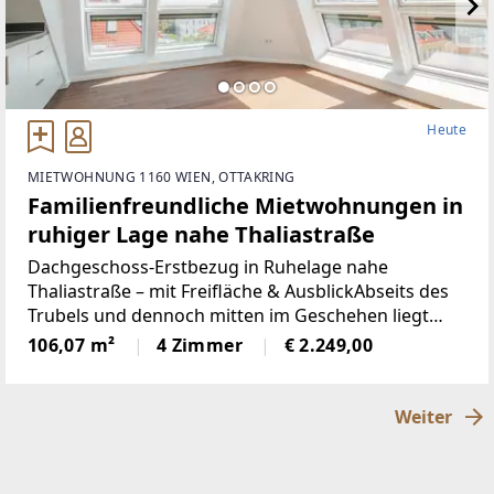
Heute
MIETWOHNUNG 1160 WIEN, OTTAKRING
Familienfreundliche Mietwohnungen in
ruhiger Lage nahe Thaliastraße
Dachgeschoss‑Erstbezug in Ruhelage nahe
Thaliastraße – mit Freifläche & AusblickAbseits des
Trubels und dennoch mitten im Geschehen liegt
dieses Wohnprojekt in der Hasnerstraße 40, nur
106,07 m²
4 Zimmer
€ 2.249,00
wenige Schritte von der Thaliastraße entfernt. In
einer
Weiter