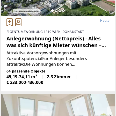
Heute
EIGENTUMSWOHNUNG 1210 WIEN, DONAUSTADT
Anlegerwohnung (Nettopreis) - Alles
was sich künftige Mieter wünschen –
kostengünstige Heizung/“Kühlung“
Attraktive Vorsorgewohnungen mit
über Erdwärme, PV-Anlage,
ZukunftspotenzialFür Anleger besonders
attraktiv:Die Wohnungen können
Provisionsfrei
zum Nettokaufpreis zzgl. 20 % USt. erworben
64 passende Objekte
werden und eignen sich ideal als
45,19-74,11 m²
2-3 Zimmer
Vorsorgewohnungen zur Vermietung. Durch
€ 233.000-436.000
die sofortige