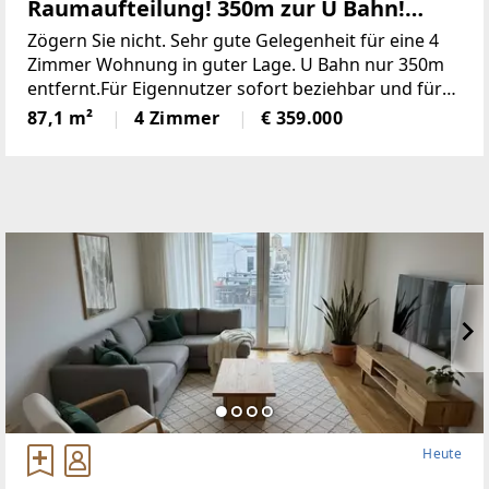
Raumaufteilung! 350m zur U Bahn!
Neubauwohnung - gebraucht. Für
Zögern Sie nicht. Sehr gute Gelegenheit für eine 4
Eigennutzer oder Anleger mit rd. 4,3%
Zimmer Wohnung in guter Lage. U Bahn nur 350m
entfernt.Für Eigennutzer sofort beziehbar und für
Rendite!
Anleger sofort vermietbar mit Top Rendite von rd.
87,1 m²
4 Zimmer
€ 359.000
4,3% p.a.Die Wohnung liegt nur 350m von
Heute