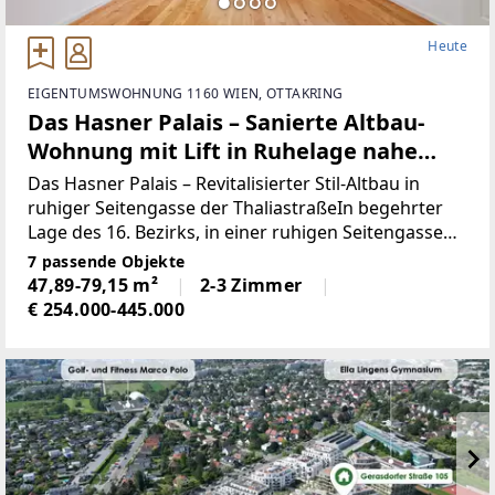
Heute
EIGENTUMSWOHNUNG 1160 WIEN, OTTAKRING
Das Hasner Palais – Sanierte Altbau-
Wohnung mit Lift in Ruhelage nahe
Thaliastraße U6 und Brunnenmarkt!
Das Hasner Palais – Revitalisierter Stil-Altbau in
ruhiger Seitengasse der ThaliastraßeIn begehrter
Lage des 16. Bezirks, in einer ruhigen Seitengasse
der lebendigen Thaliastraße, präsentiert sich dieses
7 passende Objekte
außergewöhnliche Wohnprojekt in der
47,89-79,15 m²
2-3 Zimmer
Hasnerstraße
€ 254.000-445.000