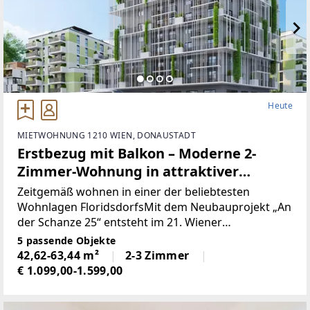
Heute
MIETWOHNUNG 1210 WIEN, DONAUSTADT
Erstbezug mit Balkon – Moderne 2-
Zimmer-Wohnung in attraktiver
Neubauanlage in 1210 Wien
Zeitgemäß wohnen in einer der beliebtesten
Wohnlagen FloridsdorfsMit dem Neubauprojekt „An
der Schanze 25“ entsteht im 21. Wiener
Gemeindebezirk ein modernes Wohnquartier
5 passende Objekte
mit hochwertigen Erstbezugs-Mietwohnungen, das
42,62-63,44 m²
2-3 Zimmer
urbanes Wohnen, innovative
€ 1.099,00-1.599,00