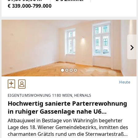
Verkauf. Die Fassade
€ 339.000-799.000
Heute
EIGENTUMSWOHNUNG 1180 WIEN, HERNALS
Hochwertig sanierte Parterrewohnung
in ruhiger Gassenlage nahe U6
Nußdorfer Straße
Altbaujuwel in Bestlage von WähringIn begehrter
Lage des 18. Wiener Gemeindebezirks, inmitten des
charmanten Grätzls rund um die Sternwartestraße,