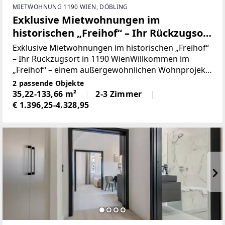
MIETWOHNUNG 1190 WIEN, DÖBLING
Exklusive Mietwohnungen im
historischen „Freihof“ – Ihr Rückzugsort
in 1190 Wien! - JETZT ZUSCHLAGEN
Exklusive Mietwohnungen im historischen „Freihof“
– Ihr Rückzugsort in 1190 WienWillkommen im
„Freihof“ – einem außergewöhnlichen Wohnprojekt,
das Geschichte, Charme und modernen
2 passende Objekte
Wohnkomfort miteinander verbindet. Eingebettet in
35,22-133,66 m²
2-3 Zimmer
die malerischen
€ 1.396,25-4.328,95