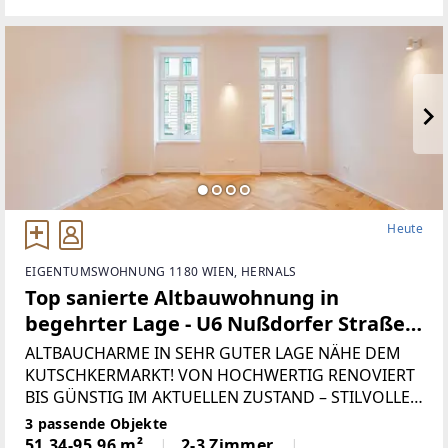
Heute
EIGENTUMSWOHNUNG 1180 WIEN, HERNALS
Top sanierte Altbauwohnung in
begehrter Lage - U6 Nußdorfer Straße
in Gehweite!
ALTBAUCHARME IN SEHR GUTER LAGE NÄHE DEM
KUTSCHKERMARKT! VON HOCHWERTIG RENOVIERT
BIS GÜNSTIG IM AKTUELLEN ZUSTAND – STILVOLLES
AMBIENTE!In der begehrten Sternwartestraße
3 passende Objekte
stehen wunderschöne Altbauwohnungen zum
51,34-95,96 m²
2-3 Zimmer