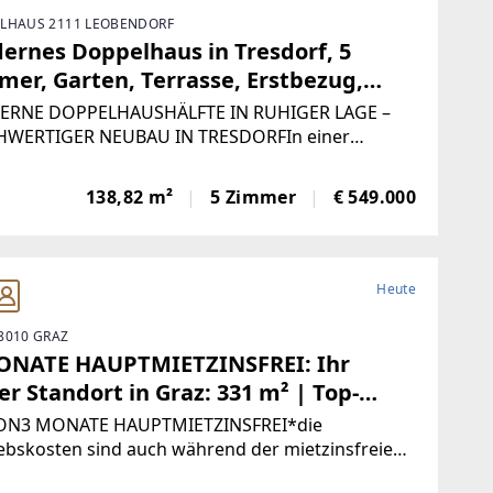
LHAUS 2111 LEOBENDORF
ernes Doppelhaus in Tresdorf, 5
mer, Garten, Terrasse, Erstbezug,
000 €
RNE DOPPELHAUSHÄLFTE IN RUHIGER LAGE –
WERTIGER NEUBAU IN TRESDORFIn einer
igen und angenehm ruhigen Wohngegend von
dorf wird dieses hochwertige Doppelhaus
138,82 m²
5 Zimmer
€ 549.000
siert, das durch moderne Architektur, durchdachte
ng und qualitative
Heute
8010 GRAZ
ONATE HAUPTMIETZINSFREI: Ihr
r Standort in Graz: 331 m² | Top-
indung | Modern saniert
ON3 MONATE HAUPTMIETZINSFREI*die
ebskosten sind auch während der mietzinsfreien
e zu entrichten Moderne, helle Büro-