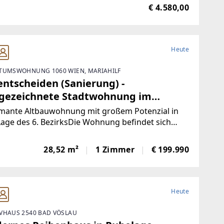
äftsfläche mit 331 m² in zentraler Lage von
€ 4.580,00
Zur Vermietung steht eine
Heute
TUMSWOHNUNG 1060 WIEN, MARIAHILF
entscheiden (Sanierung) -
gezeichnete Stadtwohnung im
rmanten Gründerzeithaus -
mante Altbauwohnung mit großem Potenzial in
ttelbar bei Mariahilfer Straße - U-
age des 6. BezirksDie Wohnung befindet sich
it in einem sanierungsbedürftigen Zustand.
n U3
ngeführte Preis von 199.990,--€ bezieht sich auf
28,52 m²
1 Zimmer
€ 199.990
sanierten Zustand. Hinzu kommen noch
Heute
VHAUS 2540 BAD VÖSLAU