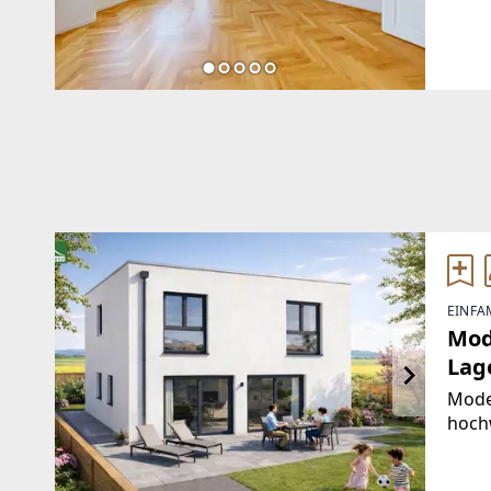
WienE
urba
trau
mitt
EINFA
Mod
Lag
Moder
hoch
ange
stilv