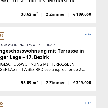
AKT, GUT GESCHNITTEN UND HOFSEITIG
GENIn einer verkehrsberuhigten Spielstraße im
bten 16. Wiener Gemeindebezirk befindet sich
38,62 m²
2 Zimmer
€ 189.000
e gepflegte Altbauwohnung in einem charmanten
haus aus
Heute
TUMSWOHNUNG 1170 WIEN, HERNALS
hgeschosswohnung mit Terrasse in
ger Lage – 17. Bezirk
GESCHOSSWOHNUNG MIT TERRASSE IN
GER LAGE – 17. BEZIRKDiese ansprechende 2-
er-Wohnung befindet sich im 1. Dachgeschoss
 gepflegten Altbaus mit Lift und bietet auf rund
55,09 m²
2 Zimmer
€ 319.000
 Wohnfläche sowie einer ca. 10 m² großen
sse ein
Heute