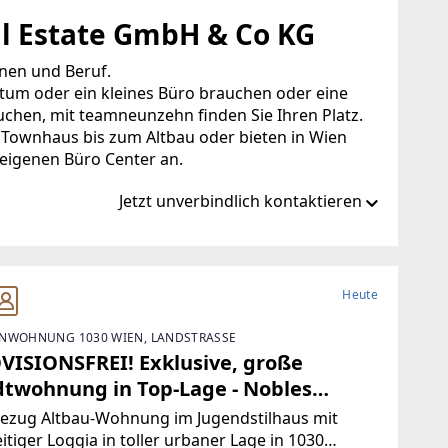
al Estate GmbH & Co KG
nen und Beruf.
ntum oder ein kleines Büro brauchen oder eine
hen, mit teamneunzehn finden Sie Ihren Platz.
 Townhaus bis zum Altbau oder bieten in Wien
eigenen Büro Center an.
Jetzt unverbindlich kontaktieren
unzehn.at
Heute
NWOHNUNG 1030 WIEN, LANDSTRASSE
hn.at
VISIONSFREI! Exklusive, große
dtwohnung in Top-Lage - Nobles
nen auf 126m² + Loggia und
bezug Altbau-Wohnung im Jugendstilhaus mit
hwertiger Ausstattung!
itiger Loggia in toller urbaner Lage in 1030