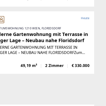
wertige Ausführung, moderne Technik und ein
hdachtes
Heute
TUMSWOHNUNG 1210 WIEN, FLORIDSDORF
erne Gartenwohnung mit Terrasse in
iger Lage – Neubau nahe Floridsdorf
RNE GARTENWOHNUNG MIT TERRASSE IN
GER LAGE – NEUBAU NAHE FLORIDSDORFZum
uf gelangt diese hochwertig ausgestattete 2-
er-Gartenwohnung in einer modernen
49,19 m²
2 Zimmer
€ 330.000
auwohnanlage in der Loschmidtgasse 15–17. Die
ung überzeugt durch ihre