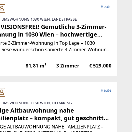
Heute
TUMSWOHNUNG 1030 WIEN, LANDSTRASSE
VISIONSFREI! Gemütliche 3-Zimmer-
nung in 1030 Wien – hochwertige
stattung, Fußbodenheizung!
erte 3-Zimmer-Wohnung in Top Lage – 1030
Diese wunderschön sanierte 3-Zimmer-Wohnung
det sich im Mezzanin eines historischen Altbaus
ster Lage des 3. Bezirks. Sie überzeugt durch ihre
81,81 m²
3 Zimmer
€ 529.000
ertige Ausstattung, die perfekte
aufteilung
Heute
TUMSWOHNUNG 1160 WIEN, OTTAKRING
ige Altbauwohnung nahe
ilienplatz – kompakt, gut geschnitten
 hofseitig gelegen
GE ALTBAUWOHNUNG NAHE FAMILIENPLATZ –