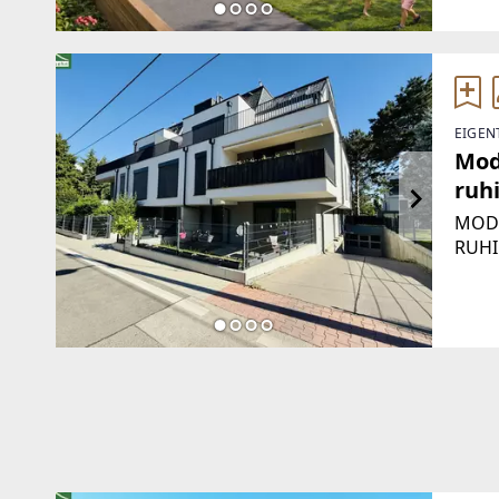
hoch
durc
EIGEN
Mod
ruh
MODE
RUHI
Verka
Zimm
Neub
Wohn