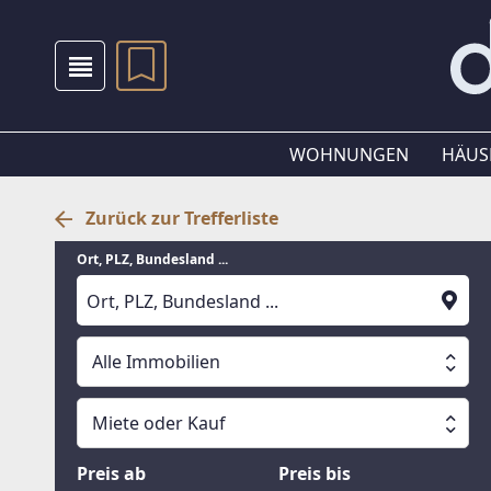
WOHNUNGEN
HÄUS
Zurück zur Trefferliste
Ort, PLZ, Bundesland ...
Alle Immobilien
Alle Immobilien
Miete oder Kauf
Suche läuft
Wohnungen
Miete oder Kauf
Preis ab
Preis bis
Häuser