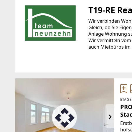
T19-RE Re
Wir verbinden Woh
Gleich, ob Sie Eige
Anlage Wohnung suc
Wir vermitteln vom
auch Mietbüros im 
Standort
WEBSITE
http://www.teamne
Handelskai 94-96/44. OG
Millennium Tower
EMAIL
1200 Wien, Brigittenau
ETAGE
office@teamneunze
PRO
TELEFON
Sta
+43 1 236 97 97
Woh
Erst
hoc
hofse