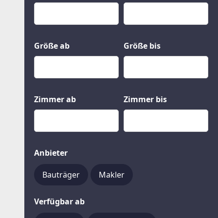
Kauf
Gewerbeobjekte
Miete
Grund und Boden
Mietkauf
Kleinobjekte
Größe ab
Größe bis
Zimmer ab
Zimmer bis
Anbieter
Bauträger
Makler
Verfügbar ab