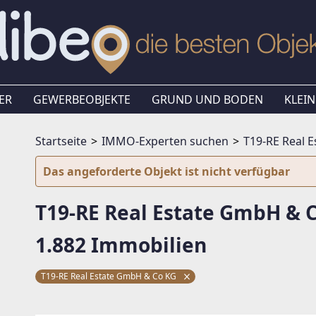
ER
GEWERBEOBJEKTE
GRUND UND BODEN
KLEIN
Startseite
IMMO-Experten suchen
T19-RE Real 
Das angeforderte Objekt ist nicht verfügbar
T19-RE Real Estate GmbH & 
1.882 Immobilien
T19-RE Real Estate GmbH & Co KG