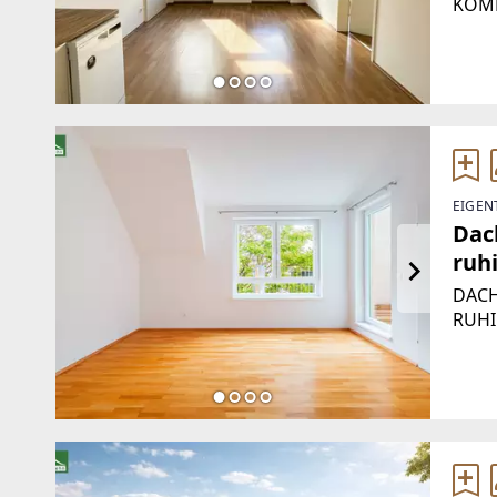
KOMP
GELE
belie
dies
Wohn
EIGEN
Dac
ruhi
DACH
RUHI
Zimm
eines
55 m²
Terra