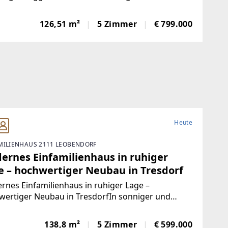
rleben Sie die perfekte Kombination aus
nem Wohnen und grüner Oase in dieser
126,51 m²
5 Zimmer
€ 799.000
mhaften Altbauwohnung in 1030 Wien, welche
els Personenaufzug
Heute
MILIENHAUS 2111 LEOBENDORF
ernes Einfamilienhaus in ruhiger
e – hochwertiger Neubau in Tresdorf
nes Einfamilienhaus in ruhiger Lage –
wertiger Neubau in TresdorfIn sonniger und
nehmer Wohnlage von Tresdorf entsteht dieses
oll geplante Einfamilienhaus, das durch
138,8 m²
5 Zimmer
€ 599.000