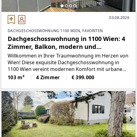
03.08.2026
DACHGESCHOSSWOHNUNG 1100 WIEN, FAVORITEN
Dachgeschosswohnung in 1100 Wien: 4
Zimmer, Balkon, modern und
großzügig! nur 399.000,-
Willkommen in Ihrer Traumwohnung im Herzen von
Wien! Diese exquisite Dachgeschosswohnung in
1100 Wien vereint modernen Komfort mit urbanem
Lebensstil und bietet Ihnen alles, was das Herz
103 m²
4 Zimmer
€ 399.000
begehrt.Mit einer großzügigen Fläche von 103 m²
und vier