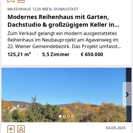
MASSIVHAUS 1220 WIEN, DONAUSTADT
Modernes Reihenhaus mit Garten,
Dachstudio & großzügigem Keller in
ruhiger Lage in Wien 1220!
Zum Verkauf gelangt ein modern ausgestattetes
Reihenhaus im Neubauprojekt am Agavenweg im
22. Wiener Gemeindebezirk. Das Projekt umfasst
insgesamt 15 Häuser und überzeugt durch seine
125,21 m²
5,5 Zimmer
€ 650.000
ruhige Lage sowie zeitgemäße Architektur.Das Haus
bietet eine
04.08.2026