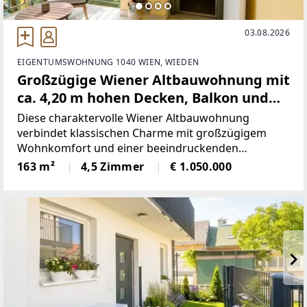
03.08.2026
EIGENTUMSWOHNUNG 1040 WIEN, WIEDEN
Großzügige Wiener Altbauwohnung mit
ca. 4,20 m hohen Decken, Balkon und
direktem Liftzugang
Diese charaktervolle Wiener Altbauwohnung
verbindet klassischen Charme mit großzügigem
Wohnkomfort und einer beeindruckenden
Raumwirkung. Rund 4,20 m hohe Decken, originale
163 m²
4,5 Zimmer
€ 1.050.000
Wiener Flügeltüren, klassischer
Fischgrätparkettboden sowie ein Erker im
Wohnzimmer