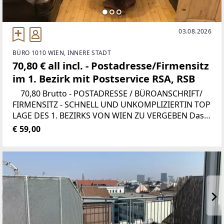
03.08.2026
BÜRO 1010 WIEN, INNERE STADT
70,80 € all incl. - Postadresse/Firmensitz
im 1. Bezirk mit Postservice RSA, RSB
70,80 Brutto - POSTADRESSE / BÜROANSCHRIFT/
FIRMENSITZ - SCHNELL UND UNKOMPLIZIERTIN TOP
LAGE DES 1. BEZIRKS VON WIEN ZU VERGEBEN Das
Büro befindet sich am Salzgries, nur 5 Gehminuten
€ 59,00