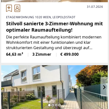
31.07.2026
ETAGENWOHNUNG 1020 WIEN, LEOPOLDSTADT
Stilvoll sanierte 3-Zimmer-Wohnung mit
optimaler Raumaufteilung!
Die perfekte Raumaufteilung kombiniert modernen
Wohnkomfort mit einer funktionalen und klar
strukturierten Gestaltung und überzeugt auf
ganzer Linie.-------------------------WOHNFLÄCHE &
64,63 m²
3 Zimmer
€ 499.000
RAUMAUFTEILUNGAuf ca. 64 m² Wohnfläche