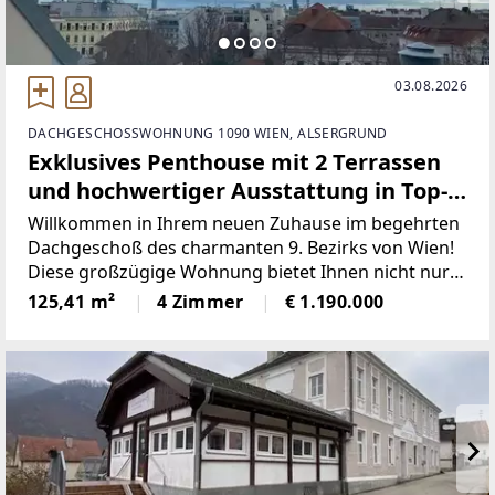
03.08.2026
DACHGESCHOSSWOHNUNG 1090 WIEN, ALSERGRUND
Exklusives Penthouse mit 2 Terrassen
und hochwertiger Ausstattung in Top-
Lage Wien 1090!
Willkommen in Ihrem neuen Zuhause im begehrten
Dachgeschoß des charmanten 9. Bezirks von Wien!
Diese großzügige Wohnung bietet Ihnen nicht nur
eine optimale Lage, sondern auch eine einzigartige
125,41 m²
4 Zimmer
€ 1.190.000
Ausstattung und einen traumhaften Ausblick über
die Stadt.Auf