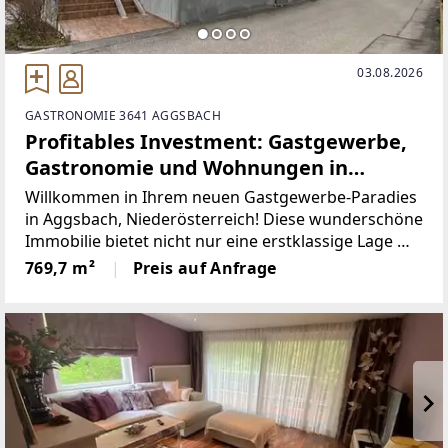
03.08.2026
GASTRONOMIE 3641 AGGSBACH
Profitables Investment: Gastgewerbe,
Gastronomie und Wohnungen in
Aggsbach - Niederösterreich
Willkommen in Ihrem neuen Gastgewerbe-Paradies
in Aggsbach, Niederösterreich! Diese wunderschöne
Immobilie bietet nicht nur eine erstklassige Lage mit
atemberaubendem Fernblick, sondern auch eine
769,7 m²
Preis auf Anfrage
perfekte Kombination aus Gastronomie und
Wohnen.mit