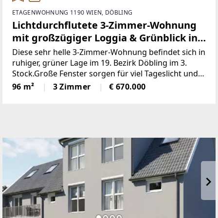
ETAGENWOHNUNG 1190 WIEN, DÖBLING
Lichtdurchflutete 3-Zimmer-Wohnung
mit großzügiger Loggia & Grünblick in
bester Döblinger Lage!
Diese sehr helle 3-Zimmer-Wohnung befindet sich in
ruhiger, grüner Lage im 19. Bezirk Döbling im 3.
Stock.Große Fenster sorgen für viel Tageslicht und
eine freundliche Wohnatmosphäre mit schönem
96 m²
3 Zimmer
€ 670.000
Grünblick.Der Wohnbereich besteht aus einem