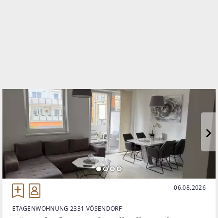
TELEFON
0650/3555666
WEBSITE
http://www.gtimmobilientreuhand.at
EMAIL
gt@gtimmobilientreuhand.at
06.08.2026
ETAGENWOHNUNG 2331 VÖSENDORF