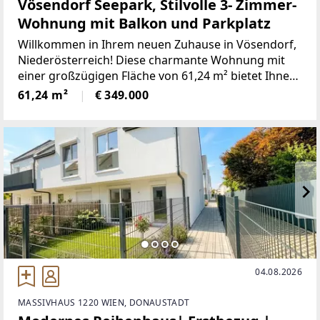
Vösendorf Seepark, Stilvolle 3- Zimmer-
Wohnung mit Balkon und Parkplatz
Willkommen in Ihrem neuen Zuhause in Vösendorf,
Niederösterreich! Diese charmante Wohnung mit
einer großzügigen Fläche von 61,24 m² bietet Ihnen
alles, was Sie für ein komfortables und modernes
61,24 m²
€ 349.000
Wohnen brauchen.Für 349.000,00 € erwerben Sie
04.08.2026
MASSIVHAUS 1220 WIEN, DONAUSTADT