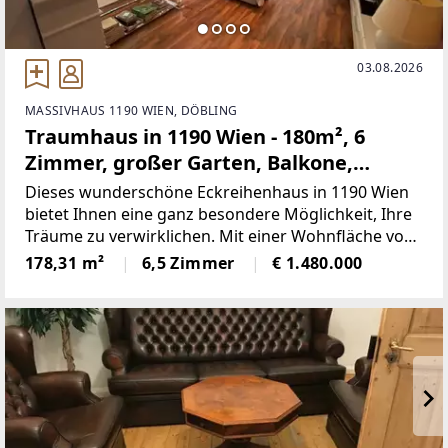
03.08.2026
MASSIVHAUS 1190 WIEN, DÖBLING
Traumhaus in 1190 Wien - 180m², 6
Zimmer, großer Garten, Balkone,
Terrasse, Stellplatz uvm.
Dieses wunderschöne Eckreihenhaus in 1190 Wien
bietet Ihnen eine ganz besondere Möglichkeit, Ihre
Träume zu verwirklichen. Mit einer Wohnfläche von
180m² ist das Haus perfekt für eine Familie
178,31 m²
6,5 Zimmer
€ 1.480.000
geeignet. Es verfügt über 6 Zimmer und ist in einem
gepflegten