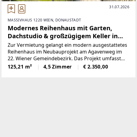
31.07.2026
MASSIVHAUS 1220 WIEN, DONAUSTADT
Modernes Reihenhaus mit Garten,
Dachstudio & großzügigem Keller in
ruhiger Lage in Wien 1220
Zur Vermietung gelangt ein modern ausgestattetes
Reihenhaus im Neubauprojekt am Agavenweg im
22. Wiener Gemeindebezirk. Das Projekt umfasst
insgesamt 15 Häuser und überzeugt durch seine
125,21 m²
4,5 Zimmer
€ 2.350,00
ruhige Lage sowie zeitgemäße Architektur.Das Haus
bietet