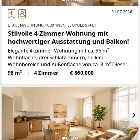
31.07.2026
ETAGENWOHNUNG 1020 WIEN, LEOPOLDSTADT
Stilvolle 4-Zimmer-Wohnung mit
hochwertiger Ausstattung und Balkon!
Elegante 4-Zimmer-Wohnung mit ca. 96 m²
Wohnfläche, drei Schlafzimmern, hellem
Wohnbereich und Außenfläche von ca. 8 m².Diese
perfekt geschnittene 4-Zimmer-Wohnung könnte
96 m²
4 Zimmer
€ 860.000
schon bald Ihr neues Zuhause werden. Sie befindet
sich im Neubauteil eines