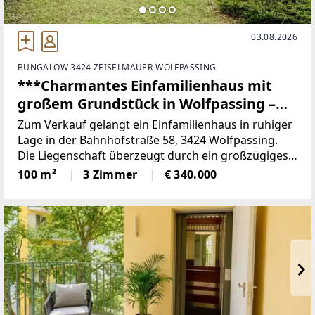
03.08.2026
BUNGALOW 3424 ZEISELMAUER-WOLFPASSING
***Charmantes Einfamilienhaus mit
großem Grundstück in Wolfpassing –
viel Potenzial zum fairen Preis
Zum Verkauf gelangt ein Einfamilienhaus in ruhiger
Lage in der Bahnhofstraße 58, 3424 Wolfpassing.
Die Liegenschaft überzeugt durch ein großzügiges
Grundstück von ca. 790 m² sowie eine Wohnfläche
100 m²
3 Zimmer
€ 340.000
von rund 100 m² und bietet viel Potenzial für
individuelles