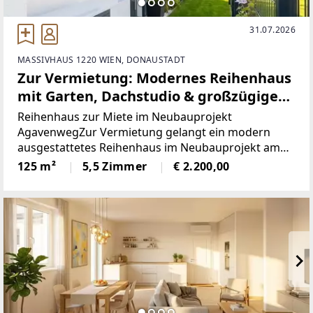
31.07.2026
MASSIVHAUS 1220 WIEN, DONAUSTADT
Zur Vermietung: Modernes Reihenhaus
mit Garten, Dachstudio & großzügigem
Keller in ruhiger Lage in Wien 1220
Reihenhaus zur Miete im Neubauprojekt
AgavenwegZur Vermietung gelangt ein modern
ausgestattetes Reihenhaus im Neubauprojekt am
Agavenweg im 22. Wiener Gemeindebezirk. Das
125 m²
5,5 Zimmer
€ 2.200,00
Projekt umfasst insgesamt 15 Häuser und
überzeugt durch seine ruhige Lage