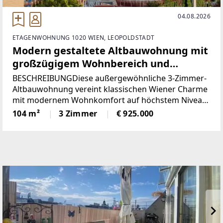
04.08.2026
ETAGENWOHNUNG 1020 WIEN, LEOPOLDSTADT
Modern gestaltete Altbauwohnung mit
großzügigem Wohnbereich und
südseitigen Außenflächen
BESCHREIBUNGDiese außergewöhnliche 3-Zimmer-
Altbauwohnung vereint klassischen Wiener Charme
mit modernem Wohnkomfort auf höchstem Niveau
und könnte schon bald Ihr neues Zuhause sein.Die
104 m²
3 Zimmer
€ 925.000
durchdachte Raumaufteilung schafft ein
harmonisches