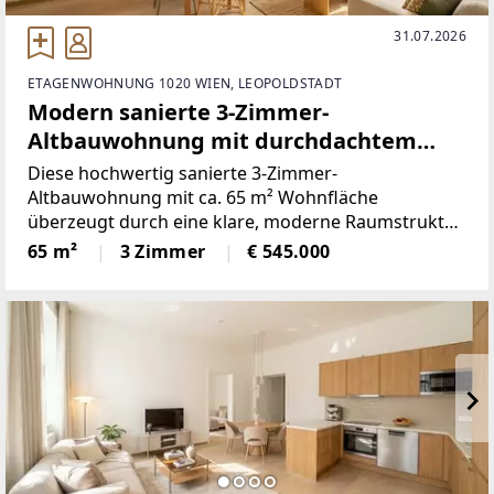
31.07.2026
ETAGENWOHNUNG 1020 WIEN, LEOPOLDSTADT
Modern sanierte 3-Zimmer-
Altbauwohnung mit durchdachtem
Wohnkonzept!
Diese hochwertig sanierte 3-Zimmer-
Altbauwohnung mit ca. 65 m² Wohnfläche
überzeugt durch eine klare, moderne Raumstruktur
und eine funktionale Grundrissgestaltung.Die
65 m²
3 Zimmer
€ 545.000
perfekte Raumaufteilung kombiniert zeitgemäßen
Wohnkomfort mit einer effizienten