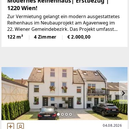
Modernes Reihenhaus| Erstbezug |
1220 Wien!
Zur Vermietung gelangt ein modern ausgestattetes
Reihenhaus im Neubauprojekt am Agavenweg im
22. Wiener Gemeindebezirk. Das Projekt umfasst
insgesamt 15 Häuser und überzeugt durch eine
122 m²
4 Zimmer
€ 2.000,00
ruhige Lage sowie eine zeitgemäße Architektur.Das
Haus bietet
04.08.2026