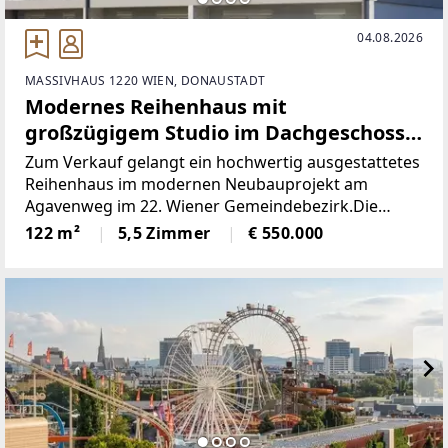
04.08.2026
MASSIVHAUS 1220 WIEN, DONAUSTADT
Modernes Reihenhaus mit
großzügigem Studio im Dachgeschoss |
Erstbezug | 1220 Wien!
Zum Verkauf gelangt ein hochwertig ausgestattetes
Reihenhaus im modernen Neubauprojekt am
Agavenweg im 22. Wiener Gemeindebezirk.Die
Immobilie überzeugt durch eine durchdachte
122 m²
5,5 Zimmer
€ 550.000
Raumaufteilung über drei Ebenen, großzügige
Wohnflächen sowie private