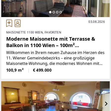
03.08.2026
MAISONETTE 1100 WIEN, FAVORITEN
Moderne Maisonette mit Terrasse &
Balkon in 1100 Wien – 100m²
Wohnkomfort!
Willkommen in Ihrem neuen Zuhause im Herzen des
11. Wiener Gemeindebezirks – eine großzügige
Maisonette-Wohnung, die modernes Wohnen mit
urbanem Flair perfekt verbindet. Diese exklusive
100,9 m²
€ 499.000
Immobilie bietet auf rund 101 m² Wohnfläche ein
einzigartiges Raumkonzept,