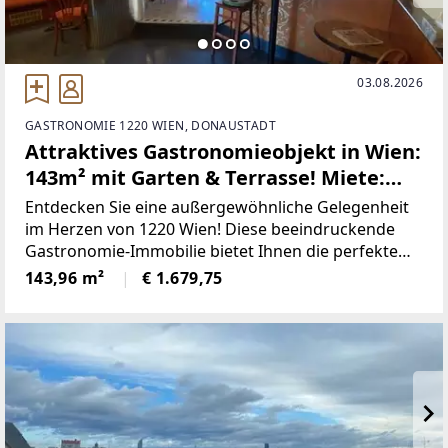
03.08.2026
GASTRONOMIE 1220 WIEN, DONAUSTADT
Attraktives Gastronomieobjekt in Wien:
143m² mit Garten & Terrasse! Miete:
1.938,88 €
Entdecken Sie eine außergewöhnliche Gelegenheit
im Herzen von 1220 Wien! Diese beeindruckende
Gastronomie-Immobilie bietet Ihnen die perfekte
Bühne, um Ihre kulinarischen Träume zu
143,96 m²
€ 1.679,75
verwirklichen. Mit einer großzügigen Fläche von
143,96 m² können Sie Ihre