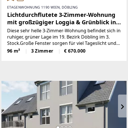
ETAGENWOHNUNG 1190 WIEN, DÖBLING
Lichtdurchflutete 3-Zimmer-Wohnung
mit großzügiger Loggia & Grünblick in
bester Döblinger Lage!
Diese sehr helle 3-Zimmer-Wohnung befindet sich in
ruhiger, grüner Lage im 19. Bezirk Döbling im 3.
Stock.Große Fenster sorgen für viel Tageslicht und
eine freundliche Wohnatmosphäre mit schönem
96 m²
3 Zimmer
€ 670.000
Grünblick.Der Wohnbereich besteht aus einem