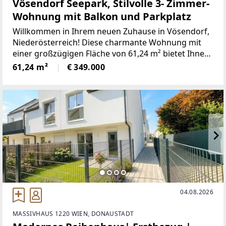
Vösendorf Seepark, Stilvolle 3- Zimmer-
Wohnung mit Balkon und Parkplatz
Willkommen in Ihrem neuen Zuhause in Vösendorf,
Niederösterreich! Diese charmante Wohnung mit
einer großzügigen Fläche von 61,24 m² bietet Ihnen
alles, was Sie für ein komfortables und modernes
61,24 m²
€ 349.000
Wohnen brauchen.Für 349.000,00 € erwerben Sie
04.08.2026
MASSIVHAUS 1220 WIEN, DONAUSTADT