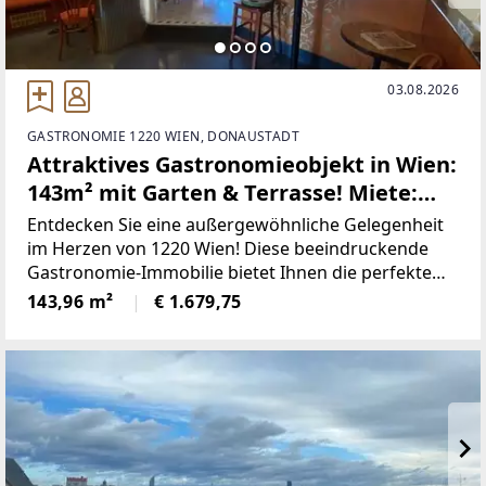
03.08.2026
GASTRONOMIE 1220 WIEN, DONAUSTADT
Attraktives Gastronomieobjekt in Wien:
143m² mit Garten & Terrasse! Miete:
1.938,88 €
Entdecken Sie eine außergewöhnliche Gelegenheit
im Herzen von 1220 Wien! Diese beeindruckende
Gastronomie-Immobilie bietet Ihnen die perfekte
Bühne, um Ihre kulinarischen Träume zu
143,96 m²
€ 1.679,75
verwirklichen. Mit einer großzügigen Fläche von
143,96 m² können Sie Ihre