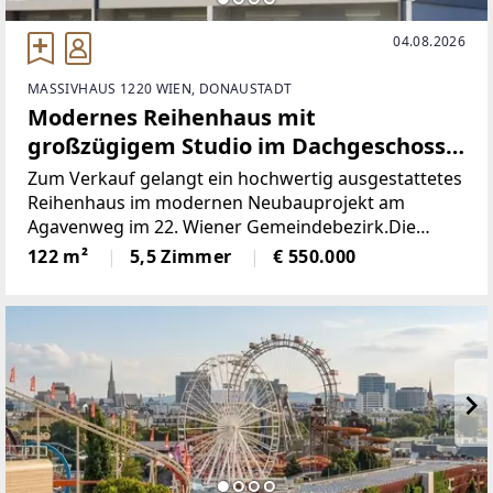
04.08.2026
MASSIVHAUS 1220 WIEN, DONAUSTADT
Modernes Reihenhaus mit
großzügigem Studio im Dachgeschoss |
Erstbezug | 1220 Wien!
Zum Verkauf gelangt ein hochwertig ausgestattetes
Reihenhaus im modernen Neubauprojekt am
Agavenweg im 22. Wiener Gemeindebezirk.Die
Immobilie überzeugt durch eine durchdachte
122 m²
5,5 Zimmer
€ 550.000
Raumaufteilung über drei Ebenen, großzügige
Wohnflächen sowie private