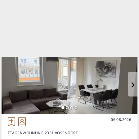
TELEFON
0650/3555666
WEBSITE
http://www.gtimmobilientreuhand.at
EMAIL
gt@gtimmobilientreuhand.at
06.08.2026
ETAGENWOHNUNG 2331 VÖSENDORF