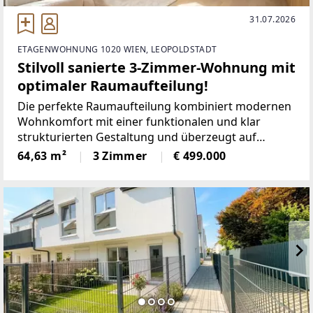
31.07.2026
ETAGENWOHNUNG 1020 WIEN, LEOPOLDSTADT
Stilvoll sanierte 3-Zimmer-Wohnung mit
optimaler Raumaufteilung!
Die perfekte Raumaufteilung kombiniert modernen
Wohnkomfort mit einer funktionalen und klar
strukturierten Gestaltung und überzeugt auf
ganzer Linie.-------------------------WOHNFLÄCHE &
64,63 m²
3 Zimmer
€ 499.000
RAUMAUFTEILUNGAuf ca. 64 m² Wohnfläche