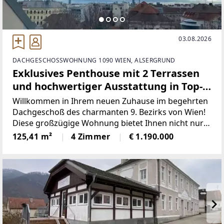
03.08.2026
DACHGESCHOSSWOHNUNG 1090 WIEN, ALSERGRUND
Exklusives Penthouse mit 2 Terrassen
und hochwertiger Ausstattung in Top-
Lage Wien 1090!
Willkommen in Ihrem neuen Zuhause im begehrten
Dachgeschoß des charmanten 9. Bezirks von Wien!
Diese großzügige Wohnung bietet Ihnen nicht nur
eine optimale Lage, sondern auch eine einzigartige
125,41 m²
4 Zimmer
€ 1.190.000
Ausstattung und einen traumhaften Ausblick über
die Stadt.Auf