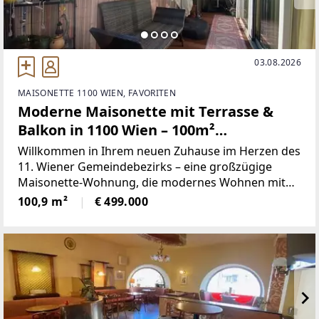
03.08.2026
MAISONETTE 1100 WIEN, FAVORITEN
Moderne Maisonette mit Terrasse &
Balkon in 1100 Wien – 100m²
Wohnkomfort!
Willkommen in Ihrem neuen Zuhause im Herzen des
11. Wiener Gemeindebezirks – eine großzügige
Maisonette-Wohnung, die modernes Wohnen mit
urbanem Flair perfekt verbindet. Diese exklusive
100,9 m²
€ 499.000
Immobilie bietet auf rund 101 m² Wohnfläche ein
einzigartiges Raumkonzept,