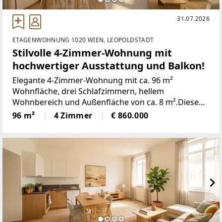
31.07.2026
ETAGENWOHNUNG 1020 WIEN, LEOPOLDSTADT
Stilvolle 4-Zimmer-Wohnung mit
hochwertiger Ausstattung und Balkon!
Elegante 4-Zimmer-Wohnung mit ca. 96 m²
Wohnfläche, drei Schlafzimmern, hellem
Wohnbereich und Außenfläche von ca. 8 m².Diese
perfekt geschnittene 4-Zimmer-Wohnung könnte
96 m²
4 Zimmer
€ 860.000
schon bald Ihr neues Zuhause werden. Sie befindet
sich im Neubauteil eines