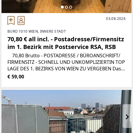
03.08.2026
BÜRO 1010 WIEN, INNERE STADT
70,80 € all incl. - Postadresse/Firmensitz
im 1. Bezirk mit Postservice RSA, RSB
70,80 Brutto - POSTADRESSE / BÜROANSCHRIFT/
FIRMENSITZ - SCHNELL UND UNKOMPLIZIERTIN TOP
LAGE DES 1. BEZIRKS VON WIEN ZU VERGEBEN Das
Büro befindet sich am Salzgries, nur 5 Gehminuten
€ 59,00