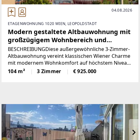
04.08.2026
ETAGENWOHNUNG 1020 WIEN, LEOPOLDSTADT
Modern gestaltete Altbauwohnung mit
großzügigem Wohnbereich und
südseitigen Außenflächen
BESCHREIBUNGDiese außergewöhnliche 3-Zimmer-
Altbauwohnung vereint klassischen Wiener Charme
mit modernem Wohnkomfort auf höchstem Niveau
und könnte schon bald Ihr neues Zuhause sein.Die
104 m²
3 Zimmer
€ 925.000
durchdachte Raumaufteilung schafft ein
harmonisches