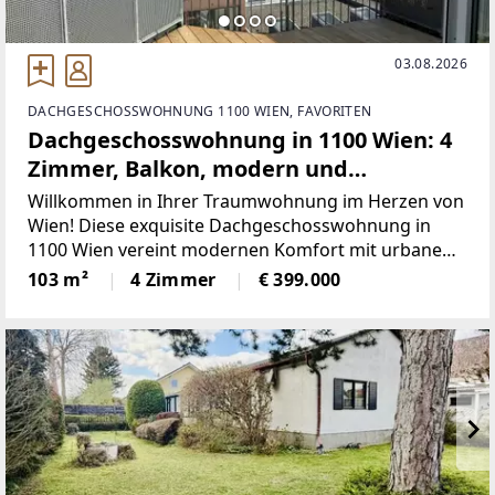
03.08.2026
DACHGESCHOSSWOHNUNG 1100 WIEN, FAVORITEN
Dachgeschosswohnung in 1100 Wien: 4
Zimmer, Balkon, modern und
großzügig! nur 399.000,-
Willkommen in Ihrer Traumwohnung im Herzen von
Wien! Diese exquisite Dachgeschosswohnung in
1100 Wien vereint modernen Komfort mit urbanem
Lebensstil und bietet Ihnen alles, was das Herz
103 m²
4 Zimmer
€ 399.000
begehrt.Mit einer großzügigen Fläche von 103 m²
und vier