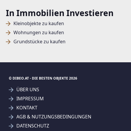
In Immobilien Investieren
Kleinobjekte zu kaufen
Wohnungen zu kaufen
Grundstücke zu kaufen
© DIBEO.AT - DIE BESTEN OBJEKTE 2026
ÜBER UNS
IMPRESSUM
KONTAKT
SUCHAGENT ANLEGEN FÜR DIE
AGB & NUTZUNGSBEDINGUNGEN
AKTUELLEN SUCHKRITERIEN
DATENSCHUTZ
Gunther Thiel Immobilien Treuhand GmbH