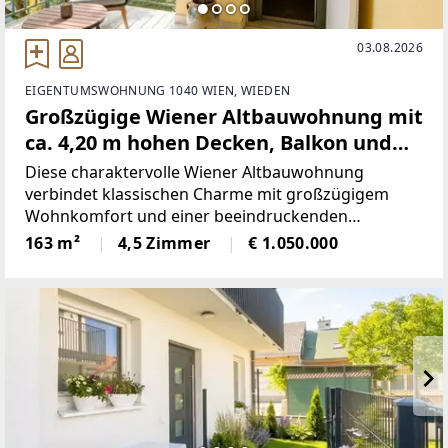
03.08.2026
EIGENTUMSWOHNUNG 1040 WIEN, WIEDEN
Großzügige Wiener Altbauwohnung mit
ca. 4,20 m hohen Decken, Balkon und
direktem Liftzugang
Diese charaktervolle Wiener Altbauwohnung
verbindet klassischen Charme mit großzügigem
Wohnkomfort und einer beeindruckenden
Raumwirkung. Rund 4,20 m hohe Decken, originale
163 m²
4,5 Zimmer
€ 1.050.000
Wiener Flügeltüren, klassischer
Fischgrätparkettboden sowie ein Erker im
Wohnzimmer