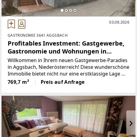
03.08.2026
GASTRONOMIE 3641 AGGSBACH
Profitables Investment: Gastgewerbe,
Gastronomie und Wohnungen in
Aggsbach - Niederösterreich
Willkommen in Ihrem neuen Gastgewerbe-Paradies
in Aggsbach, Niederösterreich! Diese wunderschöne
Immobilie bietet nicht nur eine erstklassige Lage mit
atemberaubendem Fernblick, sondern auch eine
769,7 m²
Preis auf Anfrage
perfekte Kombination aus Gastronomie und
Wohnen.mit