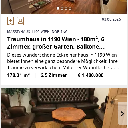
03.08.2026
MASSIVHAUS 1190 WIEN, DÖBLING
Traumhaus in 1190 Wien - 180m², 6
Zimmer, großer Garten, Balkone,
Terrasse, Stellplatz uvm.
Dieses wunderschöne Eckreihenhaus in 1190 Wien
bietet Ihnen eine ganz besondere Möglichkeit, Ihre
Träume zu verwirklichen. Mit einer Wohnfläche von
180m² ist das Haus perfekt für eine Familie
178,31 m²
6,5 Zimmer
€ 1.480.000
geeignet. Es verfügt über 6 Zimmer und ist in einem
gepflegten