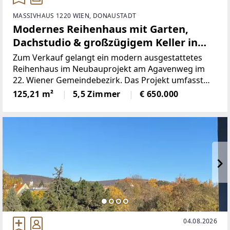
MASSIVHAUS 1220 WIEN, DONAUSTADT
Modernes Reihenhaus mit Garten,
Dachstudio & großzügigem Keller in
ruhiger Lage in Wien 1220!
Zum Verkauf gelangt ein modern ausgestattetes
Reihenhaus im Neubauprojekt am Agavenweg im
22. Wiener Gemeindebezirk. Das Projekt umfasst
insgesamt 15 Häuser und überzeugt durch seine
125,21 m²
5,5 Zimmer
€ 650.000
ruhige Lage sowie zeitgemäße Architektur.Das Haus
bietet eine
04.08.2026