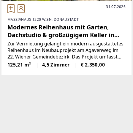
31.07.2026
MASSIVHAUS 1220 WIEN, DONAUSTADT
Modernes Reihenhaus mit Garten,
Dachstudio & großzügigem Keller in
ruhiger Lage in Wien 1220
Zur Vermietung gelangt ein modern ausgestattetes
Reihenhaus im Neubauprojekt am Agavenweg im
22. Wiener Gemeindebezirk. Das Projekt umfasst
insgesamt 15 Häuser und überzeugt durch seine
125,21 m²
4,5 Zimmer
€ 2.350,00
ruhige Lage sowie zeitgemäße Architektur.Das Haus
bietet