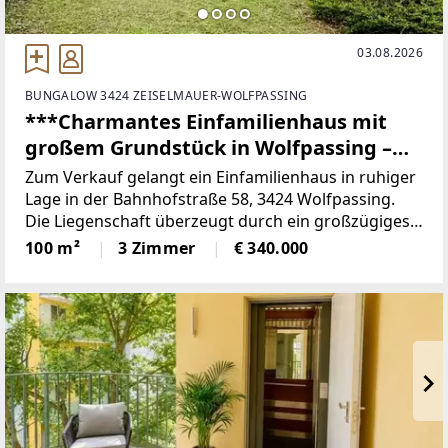
03.08.2026
BUNGALOW 3424 ZEISELMAUER-WOLFPASSING
***Charmantes Einfamilienhaus mit
großem Grundstück in Wolfpassing –
viel Potenzial zum fairen Preis
Zum Verkauf gelangt ein Einfamilienhaus in ruhiger
Lage in der Bahnhofstraße 58, 3424 Wolfpassing.
Die Liegenschaft überzeugt durch ein großzügiges
Grundstück von ca. 790 m² sowie eine Wohnfläche
100 m²
3 Zimmer
€ 340.000
von rund 100 m² und bietet viel Potenzial für
individuelles