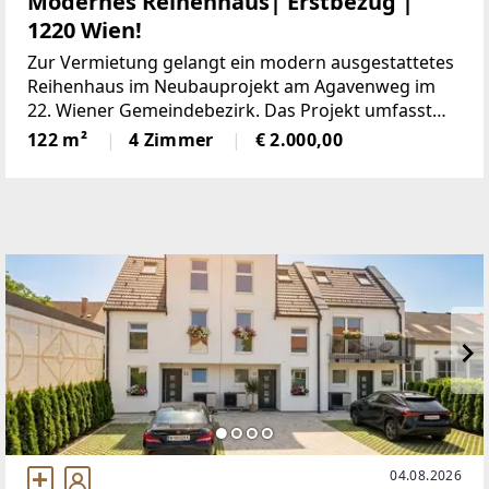
Modernes Reihenhaus| Erstbezug |
1220 Wien!
Zur Vermietung gelangt ein modern ausgestattetes
Reihenhaus im Neubauprojekt am Agavenweg im
22. Wiener Gemeindebezirk. Das Projekt umfasst
insgesamt 15 Häuser und überzeugt durch eine
122 m²
4 Zimmer
€ 2.000,00
ruhige Lage sowie eine zeitgemäße Architektur.Das
Haus bietet
04.08.2026