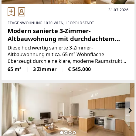
31.07.2026
ETAGENWOHNUNG 1020 WIEN, LEOPOLDSTADT
Modern sanierte 3-Zimmer-
Altbauwohnung mit durchdachtem
Wohnkonzept!
Diese hochwertig sanierte 3-Zimmer-
Altbauwohnung mit ca. 65 m² Wohnfläche
überzeugt durch eine klare, moderne Raumstruktur
und eine funktionale Grundrissgestaltung.Die
65 m²
3 Zimmer
€ 545.000
perfekte Raumaufteilung kombiniert zeitgemäßen
Wohnkomfort mit einer effizienten