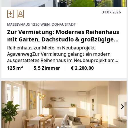
31.07.2026
MASSIVHAUS 1220 WIEN, DONAUSTADT
Zur Vermietung: Modernes Reihenhaus
mit Garten, Dachstudio & großzügigem
Keller in ruhiger Lage in Wien 1220
Reihenhaus zur Miete im Neubauprojekt
AgavenwegZur Vermietung gelangt ein modern
ausgestattetes Reihenhaus im Neubauprojekt am
Agavenweg im 22. Wiener Gemeindebezirk. Das
125 m²
5,5 Zimmer
€ 2.200,00
Projekt umfasst insgesamt 15 Häuser und
überzeugt durch seine ruhige Lage