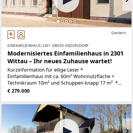
Gestern
EINFAMILIENHAUS 2301 GROSS-ENZERSDORF
Modernisiertes Einfamilienhaus in 2301
Wittau – Ihr neues Zuhause wartet!
Kurzinformation für eilige Leser *
Einfamilienhaus mit ca. 60m² Wohnnutzfläche +
Technikraum 10m² und Schuppen knapp 17 m² *
Erdgeschoss: Eingangsbereich, Küche-Essbereich,
€ 279.000
Wohnzimmer, Schlafzimmer, Badezimmer mit WC,