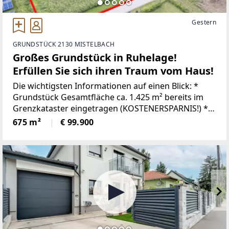
Gestern
GRUNDSTÜCK 2130 MISTELBACH
Großes Grundstück in Ruhelage!
Erfüllen Sie sich ihren Traum vom Haus!
Die wichtigsten Informationen auf einen Blick: *
Grundstück Gesamtfläche ca. 1.425 m² bereits im
Grenzkataster eingetragen (KOSTENERSPARNIS!) *
Baugrund 1: 675m2 (Kaufpreis: 99.900€) * Baugrund
675 m²
€ 99.900
2: 666m2 + 84m2 Fahne (somit insgesamt