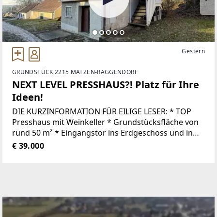
Gestern
GRUNDSTÜCK 2215 MATZEN-RAGGENDORF
NEXT LEVEL PRESSHAUS?! Platz für Ihre
Ideen!
DIE KURZINFORMATION FÜR EILIGE LESER: * TOP
Presshaus mit Weinkeller * Grundstücksfläche von
rund 50 m² * Eingangstor ins Erdgeschoss und in
die Kellerröhre * Treppenaufgang zum
€ 39.000
Obergeschoss mit Terrasse * Stromanschluss