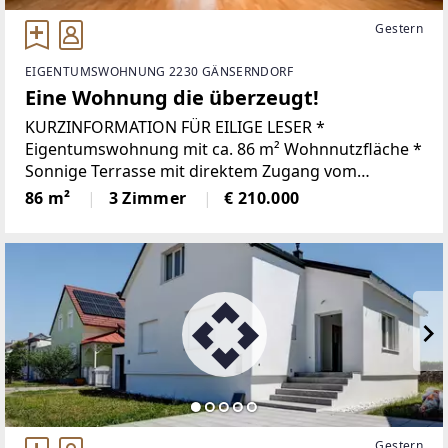
Gestern
EIGENTUMSWOHNUNG 2230 GÄNSERNDORF
Eine Wohnung die überzeugt!
KURZINFORMATION FÜR EILIGE LESER *
Eigentumswohnung mit ca. 86 m² Wohnnutzfläche *
Sonnige Terrasse mit direktem Zugang vom
Wohnbereich * 3 Zimmer, darunter ein großzügiger
86 m²
3 Zimmer
€ 210.000
Wohn- und Essbereich * Küche mit gemütlichem
Gestern