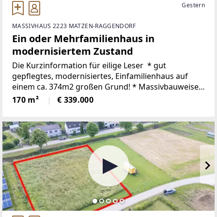
Gestern
MASSIVHAUS 2223 MATZEN-RAGGENDORF
Ein oder Mehrfamilienhaus in
modernisiertem Zustand
Die Kurzinformation für eilige Leser * gut
gepflegtes, modernisiertes, Einfamilienhaus auf
einem ca. 374m2 großen Grund! * Massivbauweise
* Rund 170m2 Wohnfläche * Idyllische Lage * feiner
170 m²
€ 339.000
Garten