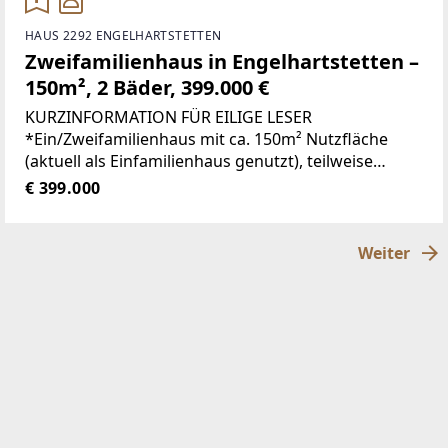
HAUS 2292 ENGELHARTSTETTEN
Zweifamilienhaus in Engelhartstetten –
150m², 2 Bäder, 399.000 €
KURZINFORMATION FÜR EILIGE LESER
*Ein/Zweifamilienhaus mit ca. 150m² Nutzfläche
(aktuell als Einfamilienhaus genutzt), teilweise
renovierungsbedürftig *Einheit 1 bestehend aus:
€ 399.000
Küche, Wohnzimmer mit Kaminofen, Schlafzimmer,
Weiter