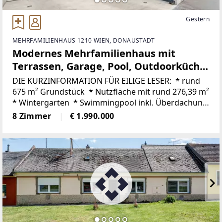
Gestern
MEHRFAMILIENHAUS 1210 WIEN, DONAUSTADT
Modernes Mehrfamilienhaus mit
Terrassen, Garage, Pool, Outdoorküche,
Spielplatz uvm.
DIE KURZINFORMATION FÜR EILIGE LESER: * rund
675 m² Grundstück * Nutzfläche mit rund 276,39 m²
* Wintergarten * Swimmingpool inkl. Überdachung
* elektrische Außenjalousien * Videosprechanlage
8 Zimmer
€ 1.990.000