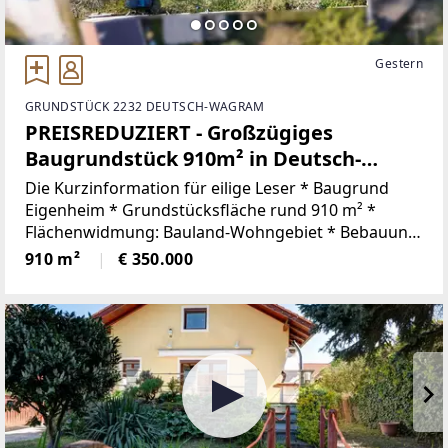
Gestern
GRUNDSTÜCK 2232 DEUTSCH-WAGRAM
PREISREDUZIERT - Großzügiges
Baugrundstück 910m² in Deutsch-
Wagram – Ihr Traum vom Eigenheim!
Die Kurzinformation für eilige Leser * Baugrund
Eigenheim * Grundstücksfläche rund 910 m² *
Flächenwidmung: Bauland-Wohngebiet * Bebauung:
offen, gekuppelte Bauweise, 30% Bebaubarkeit *
910 m²
€ 350.000
Bauklasse: 6,5 m * Maße gerundet: