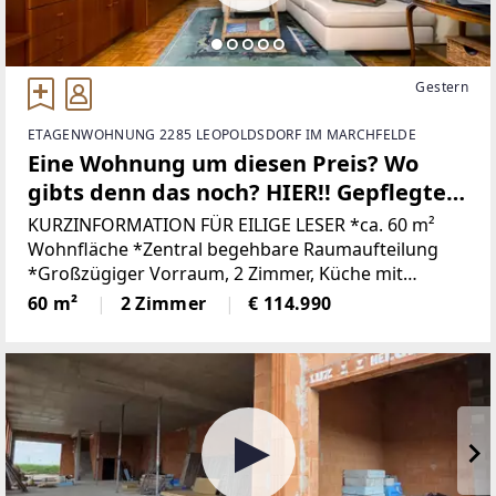
Gestern
ETAGENWOHNUNG 2285 LEOPOLDSDORF IM MARCHFELDE
Eine Wohnung um diesen Preis? Wo
gibts denn das noch? HIER!! Gepflegte
Wohnung im Herzen von Leopoldsdorf
KURZINFORMATION FÜR EILIGE LESER *ca. 60 m²
im Marchfeld!
Wohnfläche *Zentral begehbare Raumaufteilung
*Großzügiger Vorraum, 2 Zimmer, Küche mit
Essplatz *Separates WC *Badezimmer mit Dusche
60 m²
2 Zimmer
€ 114.990
*Balkon