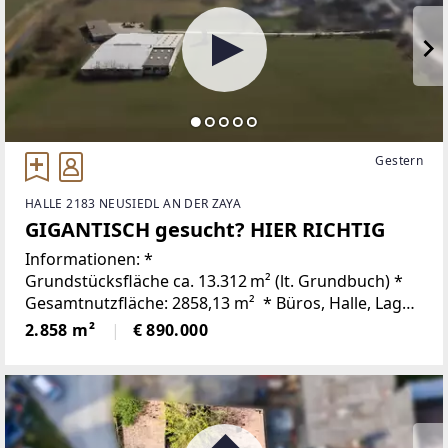
Gestern
HALLE 2183 NEUSIEDL AN DER ZAYA
GIGANTISCH gesucht? HIER RICHTIG
Informationen: *
Grundstücksfläche ca. 13.312 m² (lt. Grundbuch) *
Gesamtnutzfläche: 2858,13 m² * Büros, Halle, Lager,
Grundstück - verwirklichen Sie Ihren
2.858 m²
€ 890.000
Betriebsstandort * Riesen Potential! *