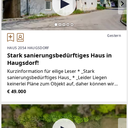
Gestern
HAUS 2054 HAUGSDORF
Stark sanierungsbedürftiges Haus in
Haugsdorf!
Kurzinformation für eilige Leser * _Stark
sanierungsbedürftiges Haus_ * _Leider Liegen
keinerlei Pläne zum Objekt auf, daher können wir
keine Nutzfläche eruieren._ *
€ 49.000
_Grundstücksfläche ca. 68m² (lt. Grundbuch)_ *
_Bauklasse