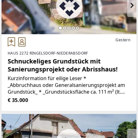
Gestern
HAUS 2272 RINGELSDORF-NIEDERABSDORF
Schnuckeliges Grundstück mit
Sanierungsprojekt oder Abrisshaus!
Kurzinformation für eilige Leser *
_Abbruchhaus oder Generalsanierungsprojekt am
Grundstück_ * _Grundstücksfläche ca. 111 m² (lt.
Grundbuch)_ * _Absolute Ruhelage_ * _kein Bauakt
€ 35.000
vorhanden_ * Video
[https://storage.justimmo.at/video/1080p/38HKlMW
YbAqtD1piY2k56.mp4] Betriebskosten: