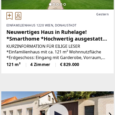
Gestern
EINFAMILIENHAUS 1220 WIEN, DONAUSTADT
Neuwertiges Haus in Ruhelage!
*Smarthome *Hochwertig ausgestattet
*TOP Lage
KURZINFORMATION FÜR EILIGE LESER
*Einfamilienhaus mit ca. 121 m² Wohnnutzfläche
*Erdgeschoss: Eingang mit Garderobe, Vorraum,
Küche, Wohn-Essbereich, WC
121 m²
4 Zimmer
€ 829.000
*Obergeschoss: Vorraum, 1 großes Schlafzimmer