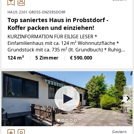
HAUS 2301 GROSS-ENZERSDORF
Top saniertes Haus in Probstdorf -
Koffer packen und einziehen!
KURZINFORMATION FÜR EILIGE LESER *
Einfamilienhaus mit ca. 124 m² Wohnnutzfläche *
Grundstück mit ca. 735 m² (lt. Grundbuch) * Ruhige
Wohnlage in Probstdorf * Erdgeschoss mit
124 m²
5 Zimmer
€ 590.000
großzügiger Wohnküche, Wohnzimmer und
Schlafzimmer
Gestern