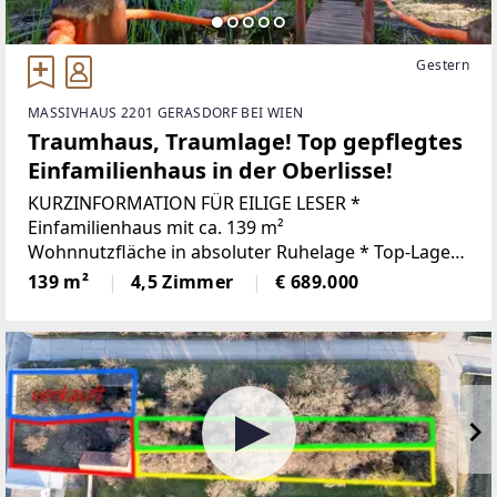
Gestern
MASSIVHAUS 2201 GERASDORF BEI WIEN
Traumhaus, Traumlage! Top gepflegtes
Einfamilienhaus in der Oberlisse!
KURZINFORMATION FÜR EILIGE LESER *
Einfamilienhaus mit ca. 139 m²
Wohnnutzfläche in absoluter Ruhelage * Top-Lage
Oberlisse in Gerasdorf * Erdgeschoss
139 m²
4,5 Zimmer
€ 689.000
mit großzügigem Wohn-Essbereich samt Küche und
direktem Zugang