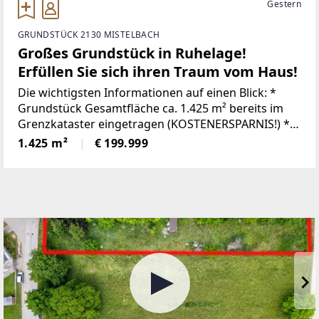
Gestern
GRUNDSTÜCK 2130 MISTELBACH
Großes Grundstück in Ruhelage!
Erfüllen Sie sich ihren Traum vom Haus!
Die wichtigsten Informationen auf einen Blick: *
Grundstück Gesamtfläche ca. 1.425 m² bereits im
Grenzkataster eingetragen (KOSTENERSPARNIS!) *
nicht aufgeschlossen (Einheitssatz bei 867,50 €) *
1.425 m²
€ 199.999
kein Kanal- oder Wasseranschluss vorhanden