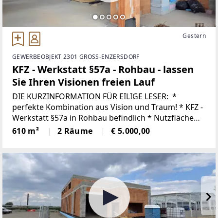
Gestern
GEWERBEOBJEKT 2301 GROSS-ENZERSDORF
KFZ - Werkstatt §57a - Rohbau - lassen
Sie Ihren Visionen freien Lauf
DIE KURZINFORMATION FÜR EILIGE LESER: *
perfekte Kombination aus Vision und Traum! * KFZ -
Werkstatt §57a in Rohbau befindlich * Nutzfläche
von rund 610 m² auf 2 Geschoßebestehend im
610 m²
2 Räume
€ 5.000,00
Erdgeschoß aus: rund 274 m² Werkstatt,