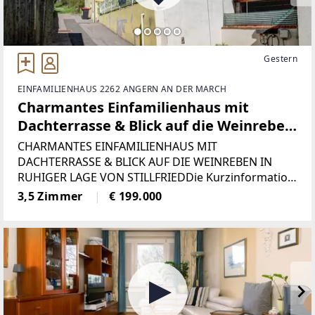
Gestern
EINFAMILIENHAUS 2262 ANGERN AN DER MARCH
Charmantes Einfamilienhaus mit
Dachterrasse & Blick auf die Weinreben
in ruhiger Lage von Stillfried
CHARMANTES EINFAMILIENHAUS MIT
DACHTERRASSE & BLICK AUF DIE WEINREBEN IN
RUHIGER LAGE VON STILLFRIEDDie Kurzinformation
für eilige Leser: * Einfamilienhaus in ruhiger Lage in
3,5 Zimmer
€ 199.000
Stillfried (Bezirk Gänserndorf) * Wohnnutzfläche: