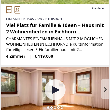
Gestern
EINFAMILIENHAUS 2225 ZISTERSDORF
Viel Platz für Familie & Ideen – Haus mit
2 Wohneinheiten in Eichhorn
(Zistersdorf)
CHARMANTES EINFAMILIENHAUS MIT 2 MÖGLICHEN
WOHNEINHEITEN IN EICHHORNDie Kurzinformation
für eilige Leser: * Einfamilienhaus mit 2
möglichen Wohneinheiten * Grundstücksgröße: ca.
4 Zimmer
€ 119.000
367 m² * Einheit 1 bestehend aus: Küche,