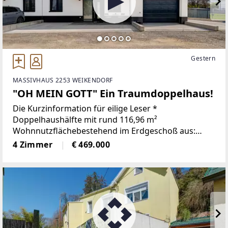
Gestern
MASSIVHAUS 2253 WEIKENDORF
"OH MEIN GOTT" Ein Traumdoppelhaus!
Die Kurzinformation für eilige Leser *
Doppelhaushälfte mit rund 116,96 m²
Wohnnutzflächebestehend im Erdgeschoß aus:
Vorraum, WC mit Handwaschbecken und Dusche,
4 Zimmer
€ 469.000
Wohnkücheim Obergeschoß aus: Vorraum, 3
Zimmer, Badezimmer mit WC