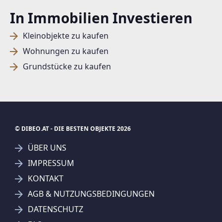
In Immobilien Investieren
Kleinobjekte zu kaufen
Wohnungen zu kaufen
Grundstücke zu kaufen
© DIBEO.AT - DIE BESTEN OBJEKTE 2026
ÜBER UNS
IMPRESSUM
KONTAKT
SUCHAGENT ANLEGEN FÜR DIE
AGB & NUTZUNGSBEDINGUNGEN
AKTUELLEN SUCHKRITERIEN
DATENSCHUTZ
TRUE Immobilien GmbH und Co KG