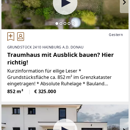
Gestern
GRUNDSTÜCK 2410 HAINBURG A.D. DONAU
Traumhaus mit Ausblick bauen? Hier
richtig!
Kurzinformation für eilige Leser *
Grundstücksfläche ca. 852 m² im Grenzkataster
eingetragen! * Absolute Ruhelage * Bauland
Wohngebiet * Bauklasse 1,2 * 30%
852 m²
€ 325.000
Bebauungsdichte * offene oder gekuppelte