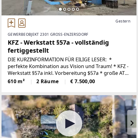
Gestern
GEWERBEOBJEKT 2301 GROSS-ENZERSDORF
KFZ - Werkstatt §57a - vollständig
fertiggestellt
DIE KURZINFORMATION FÜR EILIGE LESER: *
perfekte Kombination aus Vision und Traum! * KFZ -
Werkstatt §57a inkl. Vorbereitung $57a * große ATH
Bühne * komplette Grundausrüstung * Nutzfläche
610 m²
2 Räume
€ 7.500,00
von rund 610 m² auf 2 Geschoßebestehend