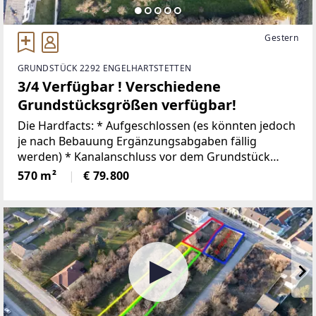
Gestern
GRUNDSTÜCK 2292 ENGELHARTSTETTEN
3/4 Verfügbar ! Verschiedene
Grundstücksgrößen verfügbar!
Die Hardfacts: * Aufgeschlossen (es könnten jedoch
je nach Bebauung Ergänzungsabgaben fällig
werden) * Kanalanschluss vor dem Grundstück
vorhanden - Anschlussgebühren werden je nach
570 m²
€ 79.800
Fläche bemessen * Wasseranschluss vor dem
Grundstück