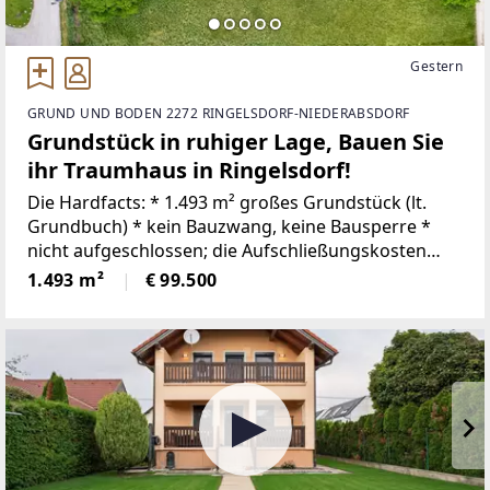
Gestern
GRUND UND BODEN 2272 RINGELSDORF-NIEDERABSDORF
Grundstück in ruhiger Lage, Bauen Sie
ihr Traumhaus in Ringelsdorf!
Die Hardfacts: * 1.493 m² großes Grundstück (lt.
Grundbuch) * kein Bauzwang, keine Bausperre *
nicht aufgeschlossen; die Aufschließungskosten
belaufen sich zum jetzigen Zeitpunkt auf ca. €
1.493 m²
€ 99.500
24.200,-- * ein Teil Bauland Agrar (rund 825