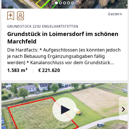
Gestern
GRUNDSTÜCK 2292 ENGELHARTSTETTEN
Grundstück in Loimersdorf im schönen
Marchfeld
Die Hardfacts: * Aufgeschlossen (es könnten jedoch
je nach Bebauung Ergänzungsabgaben fällig
werden) * Kanalanschluss vor dem Grundstück
vorhanden - Anschlussgebühren werden je nach
1.583 m²
€ 221.620
Fläche bemessen * Wasseranschluss vor dem
Grundstück