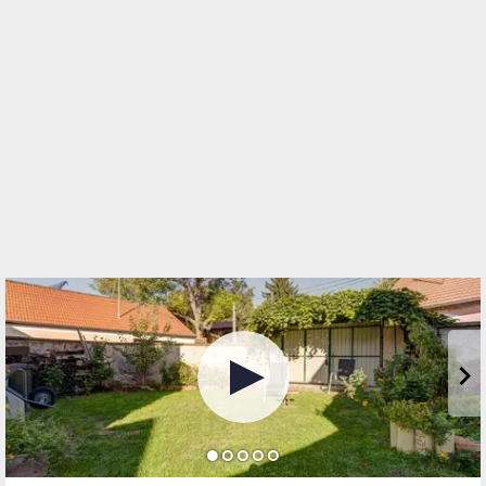
Freiheitssiedlung Block 1/23a
2285 Leopoldsdorf im Marchfelde
TELEFON
+43 664 75051772
WEBSITE
http://www.true.immo
EMAIL
office@true.immo