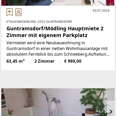
30.07.2026
ETAGENWOHNUNG 2353 GUNTRAMSDORF
Guntramsdorf/Mödling Hauptmiete 2
Zimmer mit eigenem Parkplatz
Vermietet wird eine Neubauwohnung in
Guntramsdorf in einer netten Wohnhausanlage mit
absolutem Fernblick bis zum Schneeberg.Aufteilung
der Wohnung: Über ein zentrales Vorzimmer
63,45 m²
2 Zimmer
€ 990,00
gelangt man in das Wohnzimmer mit 26,46m²,
danach in das Schlafzimmer,