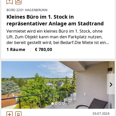
BÜRO 2201 HAGENBRUNN
Kleines Büro im 1. Stock in
repräsentativer Anlage am Stadtrand
Vermietet wird ein kleines Büro im 1. Stock, ohne
Lift. Zum Objekt kann man den Parkplatz nutzen,
der bereit gestellt wird, bei Bedarf.Die Miete ist eine
all-in -Miete: Miete+ BK+Heizung+Warmwasser+Sat=
1 Räume
€ 780,00
€ 650,- + Ust + € 50,- StrompauschaleDas
30.07.2026