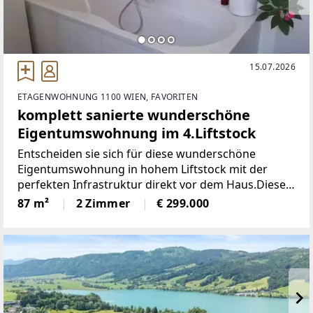
15.07.2026
ETAGENWOHNUNG 1100 WIEN, FAVORITEN
komplett sanierte wunderschöne
Eigentumswohnung im 4.Liftstock
Entscheiden sie sich für diese wunderschöne
Eigentumswohnung in hohem Liftstock mit der
perfekten Infrastruktur direkt vor dem Haus.Diese
Wohnung wurde 2014 generalsaniert .Fenster,
87 m²
2 Zimmer
€ 299.000
Böden, Heizung Brennwertgerät Gas,
Schwedenofen separat genehmigt,