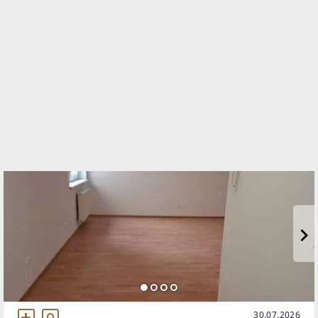
Guido Rütgersstraße 50/1/1
2201 Gerasdorf
TELEFON
+43 664 300 32 97
WEBSITE
http://www.walterimmobilien.jetzt
EMAIL
office@walterimmobilien.jetzt
30.07.2026