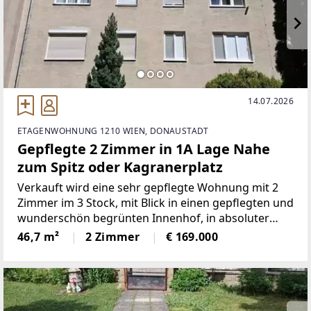
14.07.2026
ETAGENWOHNUNG 1210 WIEN, DONAUSTADT
Gepflegte 2 Zimmer in 1A Lage Nahe
zum Spitz oder Kagranerplatz
Verkauft wird eine sehr gepflegte Wohnung mit 2
Zimmer im 3 Stock, mit Blick in einen gepflegten und
wunderschön begrünten Innenhof, in absoluter
Ruhelage.Die Wohnung ist aufgeteilt in:Vorraum,
46,7 m²
2 Zimmer
€ 169.000
WC, Bad mit Dusche, Küche, Wohnzimmer und
Schlafzimmer.Diese