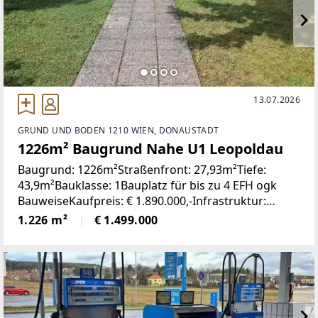
13.07.2026
GRUND UND BODEN 1210 WIEN, DONAUSTADT
1226m² Baugrund Nahe U1 Leopoldau
Baugrund: 1226m²Straßenfront: 27,93m²Tiefe:
43,9m²Bauklasse: 1Bauplatz für bis zu 4 EFH ogk
BauweiseKaufpreis: € 1.890.000,-Infrastruktur:
Fußläufig 3 Minuten zu U1 Leopoldau, S-Bahn, BusIn
1.226 m²
€ 1.499.000
wenigen Minuten erreicht man den Seyringer