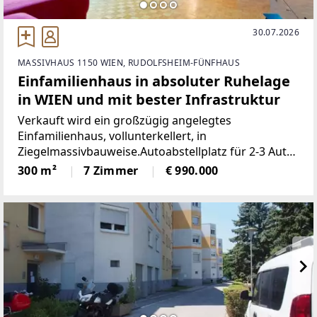
30.07.2026
MASSIVHAUS 1150 WIEN, RUDOLFSHEIM-FÜNFHAUS
Einfamilienhaus in absoluter Ruhelage
in WIEN und mit bester Infrastruktur
Verkauft wird ein großzügig angelegtes
Einfamilienhaus, vollunterkellert, in
Ziegelmassivbauweise.Autoabstellplatz für 2-3 Autos
neben dem Haus.Aufteilung derzeit: Erdgeschoß:
300 m²
7 Zimmer
€ 990.000
Büro, Abstellraum, WC, Wohnzimmer mit Ausgang
auf die Terrasse