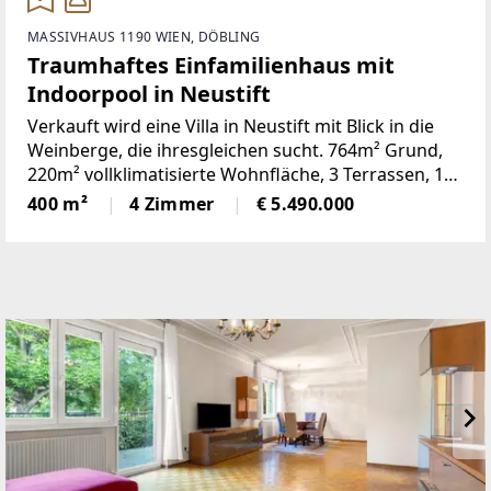
MASSIVHAUS 1190 WIEN, DÖBLING
Traumhaftes Einfamilienhaus mit
Indoorpool in Neustift
Verkauft wird eine Villa in Neustift mit Blick in die
Weinberge, die ihresgleichen sucht. 764m² Grund,
220m² vollklimatisierte Wohnfläche, 3 Terrassen, 150
m² Wellnessbereich mit Indoor-Pool, Tepidarium,
400 m²
4 Zimmer
€ 5.490.000
Fitnessraum und Keller. Historisches Interieur