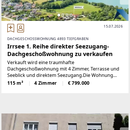
15.07.2026
DACHGESCHOSSWOHNUNG 4893 TIEFGRABEN
Irrsee 1. Reihe direkter Seezugang-
Dachgeschoßwohnung zu verkaufen
Verkauft wird eine traumhafte
Dachgeschoßwohnung mit 4 Zimmer, Terrasse und
Seeblick und direktem Seezugang.Die Wohnung
kann sofort und möbliert nach Absprache
115 m²
4 Zimmer
€ 799.000
übernommen werden.Dieses Objekt ist ein Traum
und man könnte bereits die Sommermonate