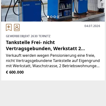
04.07.2026
GEWERBEOBJEKT 2630 TERNITZ
Tankstelle Frei- nicht
Vertragsgebunden, Werkstatt 2
Betriebswohnungen und
Verkauft werden wegen Pensionierung eine freie,
Gewerbegrund
nicht Vertragsgebundene Tankstelle auf Eigengrund
mit Werkstatt, Waschstrasse, 2 Betriebswohnungen
mit je über 100m², Verkaufslokal mit Stüberl,
€ 600.000
Montagegruben, Öltank, einer Garage, Stellplätze
und einem