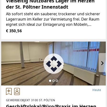
Vielseitig Nutzbares Lager im Herzen
der St. Pöltner Innenstadt
Ab sofort steht ein sauberer, trockener und sicherer
Lagerraum im Keller zur Vermietung frei. Der Raum
eignet sich ideal zur Einlagerung von Möbeln,
Umzugskartons, Werkzeug, Sportgeräten oder
€ 350,56
sonstigen privaten Gegenständen.Der Lagerraum
befindet
Heute
GEWERBEOBJEKT 3100 ST. PÖLTEN
Geschäftslokal/Büro/Praxis im Herzen