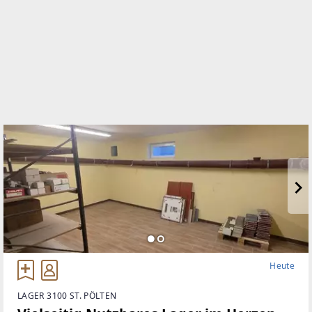
TELEFON
+43 2742 352 336
WEBSITE
https://weiretmair.at/
EMAIL
immo@weiretmair.at
Heute
LAGER 3100 ST. PÖLTEN