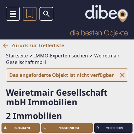
Zurück zur Trefferliste
Startseite
IMMO-Experten suchen
Weiretmair
Gesellschaft mbH
Das angeforderte Objekt ist nicht verfügbar
Weiretmair Gesellschaft
mbH Immobilien
2 Immobilien
SUCHAGENT
VERFEINERN