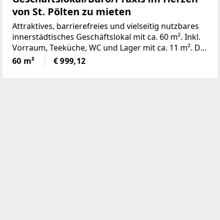
von St. Pölten zu mieten
Attraktives, barrierefreies und vielseitig nutzbares
innerstädtisches Geschäftslokal mit ca. 60 m². Inkl.
Vorraum, Teeküche, WC und Lager mit ca. 11 m². Die
durchgängige Auslagenfront sorgt für eine ideale
60 m²
€ 999,12
Belichtung und Sichtbarkeit. Am Rande der
Fußgängerzone