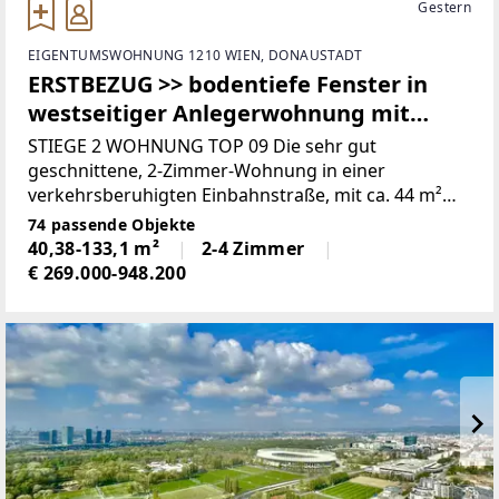
Gestern
EIGENTUMSWOHNUNG 1210 WIEN, DONAUSTADT
ERSTBEZUG >> bodentiefe Fenster in
westseitiger Anlegerwohnung mit
Loggia >> TOP LAGE
STIEGE 2 WOHNUNG TOP 09 Die sehr gut
geschnittene, 2-Zimmer-Wohnung in einer
verkehrsberuhigten Einbahnstraße, mit ca. 44 m²
Wohnnutzfläche inklusive Loggia befindet sich im 1.
74 passende Objekte
Obergeschoss in der Stiege 2. Ideal für Singles
40,38-133,1 m²
2-4 Zimmer
€ 269.000-948.200