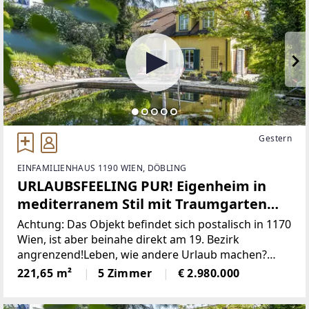
Gestern
EINFAMILIENHAUS 1190 WIEN, DÖBLING
URLAUBSFEELING PUR! Eigenheim in
mediterranem Stil mit Traumgarten
und Badeteich! Absolute Privatsphäre!
Achtung: Das Objekt befindet sich postalisch in 1170
Wien, ist aber beinahe direkt am 19. Bezirk
angrenzend!Leben, wie andere Urlaub machen?
Nachhausekommen und Natur pur einatmen?
221,65 m²
5 Zimmer
€ 2.980.000
Trotzdem nur 25 Minuten von der Innenstadt
entfernt?Wenn