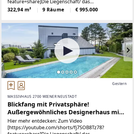
feature=share]Die Liegenschaft/ das
Garten | Edelstahlpool, Sauna,
ObjektAußergewöhnlich, spannend, nachhaltig – so
322,94 m²
9 Räume
€ 995.000
Weinkeller | Doppelgarage, zwei
präsentiert sich diese nach Süden ausgerichtete
Eingänge
Immobilie bereits auf den ersten
Gestern
MASSIVHAUS 2700 WIENER NEUSTADT
Blickfang mit Privatsphäre!
Außergewöhnliches Designerhaus mit
viel Raum zur Entfaltung | 9 Zimmer,
Hier mehr entdecken: Zum Video
Edelstahlpool, Sauna, Weinkeller |
[https://youtube.com/shorts/fj7SOB8Tz78?