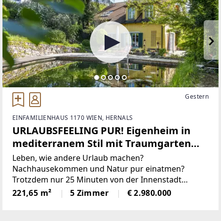
Gestern
EINFAMILIENHAUS 1170 WIEN, HERNALS
URLAUBSFEELING PUR! Eigenheim in
mediterranem Stil mit Traumgarten
und Badeteich! Absolute Privatsphäre!
Leben, wie andere Urlaub machen?
Nachhausekommen und Natur pur einatmen?
Trotzdem nur 25 Minuten von der Innenstadt
entfernt?Wenn Sie das suchen, dann ist diese
221,65 m²
5 Zimmer
€ 2.980.000
Liegenschaft genau das Richtige für Sie!DIE LAGEIn
unmittelbarer Nähe