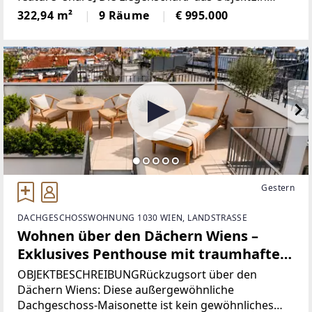
Standort, der Eindruck hinterlässt.Ein
322,94 m²
9 Räume
€ 995.000
Weinkeller
Arbeitsumfeld, das inspiriert.Eine Immobilie, die
mehr kann
Gestern
DACHGESCHOSSWOHNUNG 1030 WIEN, LANDSTRASSE
Wohnen über den Dächern Wiens –
Exklusives Penthouse mit traumhafter
Aussicht & Dachterrasse, nächst
OBJEKTBESCHREIBUNGRückzugsort über den
Stadtpark, Wien Mitte und
Dächern Wiens: Diese außergewöhnliche
Dachgeschoss-Maisonette ist kein gewöhnliches
Rochusmarkt