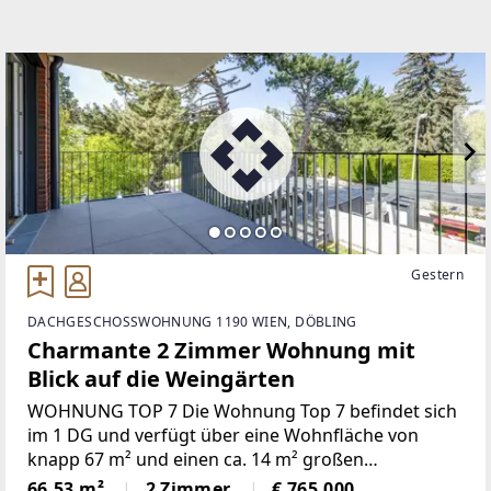
Gestern
DACHGESCHOSSWOHNUNG 1190 WIEN, DÖBLING
Charmante 2 Zimmer Wohnung mit
Blick auf die Weingärten
WOHNUNG TOP 7 Die Wohnung Top 7 befindet sich
im 1 DG und verfügt über eine Wohnfläche von
knapp 67 m² und einen ca. 14 m² großen
Balkon. Über den Vorraum gelangen Sie direkt in die
66,53 m²
2 Zimmer
€ 765.000