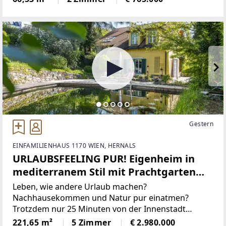
lichtdurchflutete ca. 29 m²
Gestern
EINFAMILIENHAUS 1170 WIEN, HERNALS
URLAUBSFEELING PUR! Eigenheim in
mediterranem Stil mit Prachtgarten
und Badeteich! Absolute Privatsphäre!
Leben, wie andere Urlaub machen?
Nachhausekommen und Natur pur einatmen?
Trotzdem nur 25 Minuten von der Innenstadt
entfernt?Wenn Sie das suchen, dann ist diese
221,65 m²
5 Zimmer
€ 2.980.000