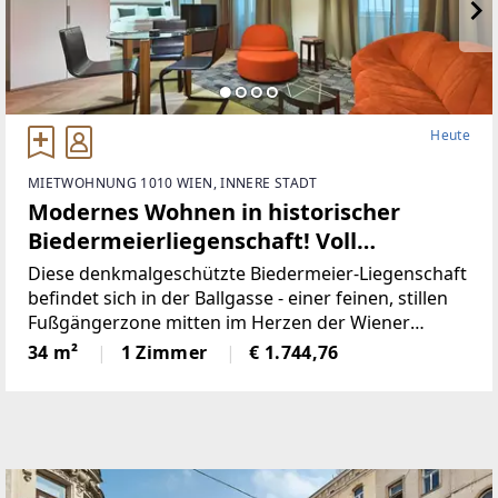
Heute
MIETWOHNUNG 1010 WIEN, INNERE STADT
Modernes Wohnen in historischer
Biedermeierliegenschaft! Voll
möbliertes City-Apartment nächst
Diese denkmalgeschützte Biedermeier-Liegenschaft
Kärntner Straße!
befindet sich in der Ballgasse - einer feinen, stillen
Fußgängerzone mitten im Herzen der Wiener
Innenstadt, die ein bemerkenswertes Ensemble aus
34 m²
1 Zimmer
€ 1.744,76
josephinischen Wohnhäusern aufweist. 1772/73
wurde auf Anordnung