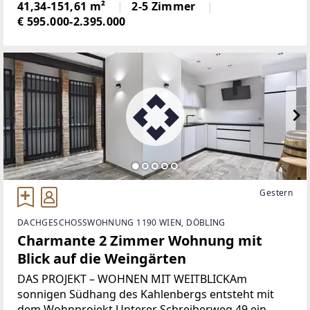
verbindet.Im neu ausgebauten Dachgeschoss eines
41,34-151,61 m²
2-5 Zimmer
sorgfältig revitalisierten
€ 595.000-2.395.000
Gestern
DACHGESCHOSSWOHNUNG 1190 WIEN, DÖBLING
Charmante 2 Zimmer Wohnung mit
Blick auf die Weingärten
DAS PROJEKT – WOHNEN MIT WEITBLICKAm
sonnigen Südhang des Kahlenbergs entsteht mit
dem Wohnprojekt Unterer Schreiberweg 49 ein