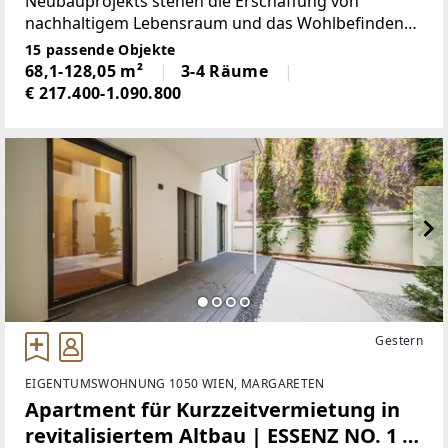
Neubauprojekts stehen die Erschaffung von
nachhaltigem Lebensraum und das Wohlbefinden
der zukünftigen Bewohner. Neben der Optimierung
15 passende Objekte
der Nutzungsdauer der Immobile, achten wir beim
68,1-128,05 m²
3-4 Räume
Bauen auf die Minimierung
€ 217.400-1.090.800
Gestern
EIGENTUMSWOHNUNG 1050 WIEN, MARGARETEN
Apartment für Kurzzeitvermietung in
revitalisiertem Altbau | ESSENZ NO. 1 -