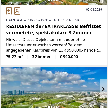
05.08.2026
EIGENTUMSWOHNUNG 1020 WIEN, LEOPOLDSTADT
RESIDIEREN der EXTRAKLASSE! Befristet
vermietete, spektakuläre 3-Zimmer
Terrassenwohnung mit
Hinweis: Dieses Objekt kann mit oder ohne
unverbaubarem TRAUMBLICK
Umsatzsteuer erworben werden! Bei dem
angegebenen Kaufpreis von EUR 990.000,- handelt
es sich um den Nettopreis, auf welchen 20% USt.
75,27 m²
3 Zimmer
€ 990.000
hinzukommen.Nicht nur von außen ist der MARINA
TOWER ein Eyecatcher.