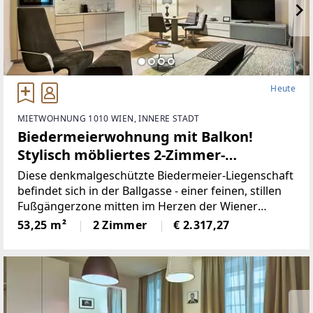
Heute
MIETWOHNUNG 1010 WIEN, INNERE STADT
Biedermeierwohnung mit Balkon!
Stylisch möbliertes 2-Zimmer-
Apartment in Fußgängerzone!
Diese denkmalgeschützte Biedermeier-Liegenschaft
befindet sich in der Ballgasse - einer feinen, stillen
Fußgängerzone mitten im Herzen der Wiener
Innenstadt, die ein bemerkenswertes Ensemble aus
53,25 m²
2 Zimmer
€ 2.317,27
josephinischen Wohnhäusern aufweist. 1772/73
wurde auf Anordnung