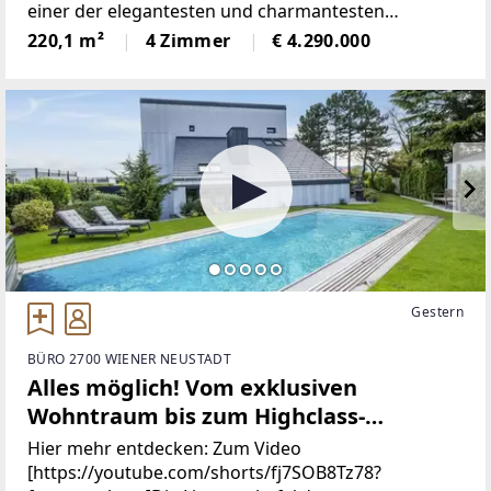
einer der elegantesten und charmantesten
Wohngegenden Wiens.Hier vereinen sich urbanes
220,1 m²
4 Zimmer
€ 4.290.000
Lebensgefühl, historische Bausubstanz und
modernes Stadtflair
Gestern
BÜRO 2700 WIENER NEUSTADT
Alles möglich! Vom exklusiven
Wohntraum bis zum Highclass-
Firmenstandort (oder beides in einem)
Hier mehr entdecken: Zum Video
| Designerhaus mit traumhaftem
[https://youtube.com/shorts/fj7SOB8Tz78?