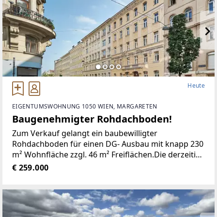
Heute
EIGENTUMSWOHNUNG 1050 WIEN, MARGARETEN
Baugenehmigter Rohdachboden!
Zum Verkauf gelangt ein baubewilligter
Rohdachboden für einen DG- Ausbau mit knapp 230
m² Wohnfläche zzgl. 46 m² Freiflächen.Die derzeitige
Planung sieht 3 Dachgeschoßwohnungen vor: * Top
€ 259.000
20 - 51,28 m² WFL