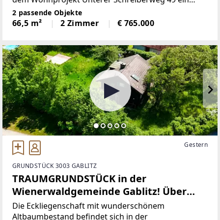
außergewöhnliches Refugium für all jene, die
2 passende Objekte
urbanes Leben mit Ruhe, Natur und stilvollem
66,5 m²
2 Zimmer
€ 765.000
Wohnen verbinden möchten.
Gestern
GRUNDSTÜCK 3003 GABLITZ
TRAUMGRUNDSTÜCK in der
Wienerwaldgemeinde Gablitz! Über
1.700 qm Eigengrund - Teilung in 2
Die Eckliegenschaft mit wunderschönem
Parzellen möglich
Altbaumbestand befindet sich in der