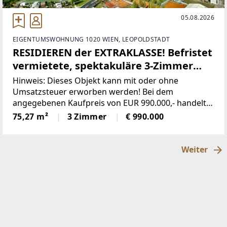
05.08.2026
EIGENTUMSWOHNUNG 1020 WIEN, LEOPOLDSTADT
RESIDIEREN der EXTRAKLASSE! Befristet
vermietete, spektakuläre 3-Zimmer
Terrassenwohnung mit
Hinweis: Dieses Objekt kann mit oder ohne
unverbaubarem TRAUMBLICK
Umsatzsteuer erworben werden! Bei dem
angegebenen Kaufpreis von EUR 990.000,- handelt
es sich um den Nettopreis, auf welchen 20% USt.
75,27 m²
3 Zimmer
€ 990.000
hinzukommen.Nicht nur von außen ist der MARINA
TOWER ein Eyecatcher.
Weiter