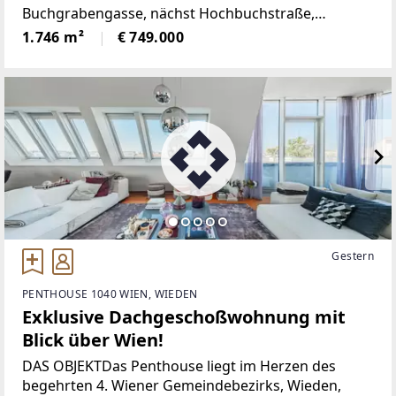
Buchgrabengasse, nächst Hochbuchstraße,
nur wenige Minuten vom Gablitzer Ortskern
1.746 m²
€ 749.000
entfernt. Mitte des 19. Jahrhunderts wurde Gablitz
durch den Bau der „Kaiserin
Gestern
PENTHOUSE 1040 WIEN, WIEDEN
Exklusive Dachgeschoßwohnung mit
Blick über Wien!
DAS OBJEKTDas Penthouse liegt im Herzen des
begehrten 4. Wiener Gemeindebezirks, Wieden,