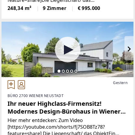
feature=share]Die Liegenschaft/ das
Vereint Wohnen und Arbeiten |
ObjektAußergewöhnlich, spannend, nachhaltig – so
248,34 m²
9 Zimmer
€ 995.000
Barrierefrei
präsentiert sich diese nach Süden ausgerichtete
Immobilie bereits auf den ersten
Gestern
BÜRO 2700 WIENER NEUSTADT
Ihr neuer Highclass-Firmensitz!
Modernes Design-Bürohaus in Wiener
Neustadt | 9 Räume, 6 PKW-Stellplätze
Hier mehr entdecken: Zum Video
auf Eigengrund | Zwei Eingänge |
[https://youtube.com/shorts/fj7SOB8Tz78?
feature=share] Die Liegenschaft/ das ObjektEin
Barrierefrei | Edelstahlpool, Sauna,