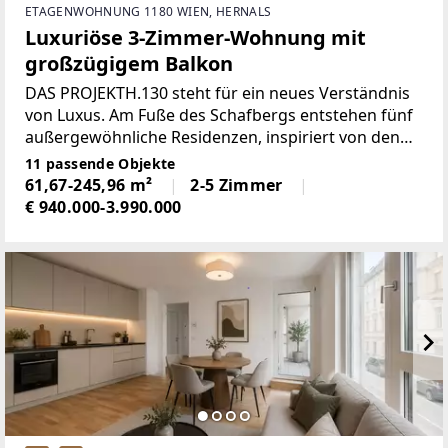
ETAGENWOHNUNG 1180 WIEN, HERNALS
Luxuriöse 3-Zimmer-Wohnung mit
großzügigem Balkon
DAS PROJEKTH.130 steht für ein neues Verständnis
von Luxus. Am Fuße des Schafbergs entstehen fünf
außergewöhnliche Residenzen, inspiriert von den
Elementen und geprägt von individueller
11 passende Objekte
Architektur. Jede Einheit folgt einer eigenen Idee und
61,67-245,96 m²
2-5 Zimmer
eröffnet
€ 940.000-3.990.000