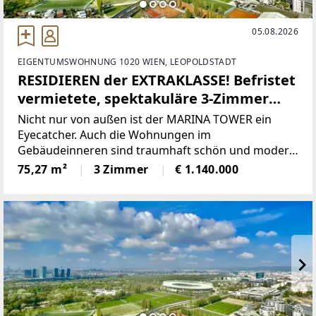
05.08.2026
EIGENTUMSWOHNUNG 1020 WIEN, LEOPOLDSTADT
RESIDIEREN der EXTRAKLASSE! Befristet
vermietete, spektakuläre 3-Zimmer
Terrassenwohnung mit
Nicht nur von außen ist der MARINA TOWER ein
unverbaubarem TRAUMBLICK
Eyecatcher. Auch die Wohnungen im
Gebäudeinneren sind traumhaft schön und modern
ausgestattet.Der MARINA TOWER befindet sich an
75,27 m²
3 Zimmer
€ 1.140.000
einem attraktiven Wohnstandort mit hoher
Lebensqualität und besticht