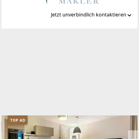
Jetzt unverbindlich kontaktieren
Standort
Herrengasse 1-3
1010 Wien, Innere Stadt
TELEFON
+43 1 315 72 80
WEBSITE
https://www.winegg.at/
EMAIL
office@winegg-makler.at
TOP AD