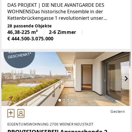
Die neue Avantgarde des Wohnens
DAS PROJEKT | DIE NEUE AVANTGARDE DES
WOHNENSDas historische Ensemble in der
Kettenbrückengasse 1 revolutioniert unser
Verständnis von Raum und bildet ideale Konturen
28 passende Objekte
für die Verwirklichung der eigenen Individualität.
46,38-225 m²
2-6 Zimmer
Wer in Essenz No. 1 wohnt,
€ 444.500-3.075.000
Gestern
EIGENTUMSWOHNUNG 2700 WIENER NEUSTADT
PROVISIONSFREI! Ansprechende 2-