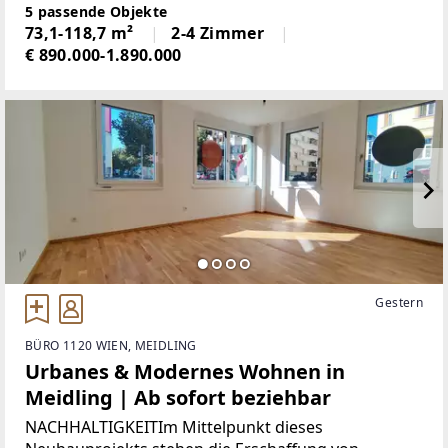
außergewöhnlichen Dachgeschoßwohnungen im
5 passende Objekte
Ausmaß zwischen 70 und 120 m² Wohnfläche.Sie
73,1-118,7 m²
2-4 Zimmer
haben nun die
€ 890.000-1.890.000
Gestern
BÜRO 1120 WIEN, MEIDLING
Urbanes & Modernes Wohnen in
Meidling | Ab sofort beziehbar
NACHHALTIGKEITIm Mittelpunkt dieses