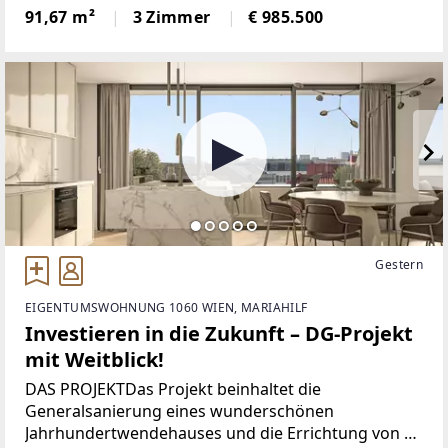
Zuhause, sie ist ein Ort, der sich dem Stadtleben
91,67 m²
3 Zimmer
€ 985.500
entzieht und gleichzeitig mitten darin liegt. Hoch
über den Dächern des
Gestern
EIGENTUMSWOHNUNG 1060 WIEN, MARIAHILF
Investieren in die Zukunft – DG-Projekt
mit Weitblick!
DAS PROJEKTDas Projekt beinhaltet die
Generalsanierung eines wunderschönen
Jahrhundertwendehauses und die Errichtung von 5