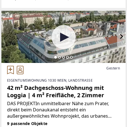
Liegenschaft genau das Richtige für Sie!DIE LAGEIn
unmittelbarer Nähe
Gestern
EIGENTUMSWOHNUNG 1030 WIEN, LANDSTRASSE
42 m² Dachgeschoss-Wohnung mit
Loggia | 4 m² Freifläche, 2 Zimmer
DAS PROJEKTIn unmittelbarer Nähe zum Prater,
direkt beim Donaukanal entsteht ein
außergewöhnliches Wohnprojekt, das urbanes
Leben mit individuellem Gestaltungsspielraum
9 passende Objekte