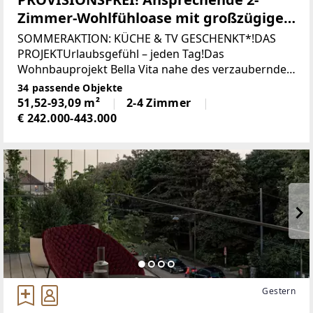
Zimmer-Wohlfühloase mit großzügiger
Loggia | Erstbezug, sofort vermietbar
SOMMERAKTION: KÜCHE & TV GESCHENKT*!DAS
PROJEKTUrlaubsgefühl – jeden Tag!Das
Wohnbauprojekt Bella Vita nahe des verzaubernden
Wiener Neustädter Kanals steht für "schönes
34 passende Objekte
Leben" und das wird hier möglich. Im mediterranen
51,52-93,09 m²
2-4 Zimmer
Stil
€ 242.000-443.000
Gestern