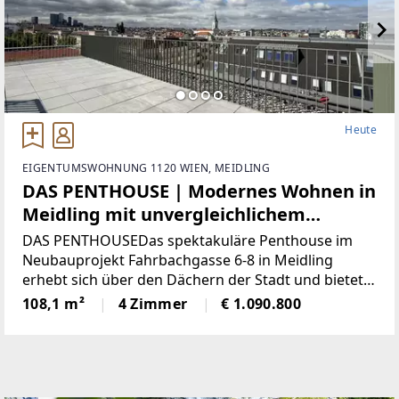
Heute
EIGENTUMSWOHNUNG 1120 WIEN, MEIDLING
DAS PENTHOUSE | Modernes Wohnen in
Meidling mit unvergleichlichem
Panoramablick!
DAS PENTHOUSEDas spektakuläre Penthouse im
Neubauprojekt Fahrbachgasse 6-8 in Meidling
erhebt sich über den Dächern der Stadt und bietet
ein unvergleichliches Wohngefühl für
108,1 m²
4 Zimmer
€ 1.090.800
anspruchsvolle Bewohner. Vereint mit seiner
erstklassigen Lage im zukunftsweisenden