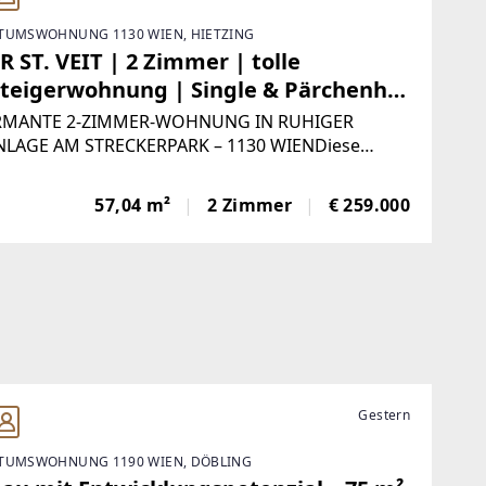
TUMSWOHNUNG 1130 WIEN, HIETZING
 ST. VEIT | 2 Zimmer | tolle
steigerwohnung | Single & Pärchenhit
ELLMANN IMMOBILIEN
MANTE 2-ZIMMER-WOHNUNG IN RUHIGER
LAGE AM STRECKERPARK – 1130 WIENDiese
legte 2-Zimmer-Wohnung im Erdgeschoss
det sich in begehrter Wohnlage des 13. Wiener
57,04 m²
2 Zimmer
€ 259.000
ndebezirks und bietet eine ideale Kombination
rbaner Infrastruktur
Gestern
TUMSWOHNUNG 1190 WIEN, DÖBLING