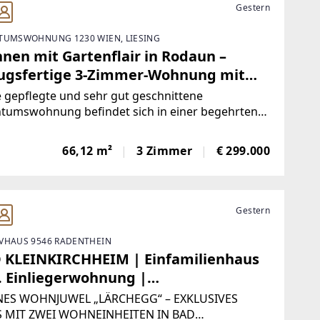
Gestern
TUMSWOHNUNG 1230 WIEN, LIESING
nen mit Gartenflair in Rodaun –
ugsfertige 3-Zimmer-Wohnung mit
derschönem Gemeinschaftsgarten |
 gepflegte und sehr gut geschnittene
LMANN IMMOBILIEN
ntumswohnung befindet sich in einer begehrten
lage von Rodaun und verbindet angenehmes,
nes Wohnen mit einem außergewöhnlich schönen
66,12 m²
3 Zimmer
€ 299.000
ereich: Der ca. 300 m² große
nschaftsgarten ist ein echtes
Gestern
VHAUS 9546 RADENTHEIN
 KLEINKIRCHHEIM | Einfamilienhaus
l. Einliegerwohnung |
itwohnsitzgenehmigung | ZELLMANN
NES WOHNJUWEL „LÄRCHEGG“ – EXKLUSIVES
OBILIEN
 MIT ZWEI WOHNEINHEITEN IN BAD