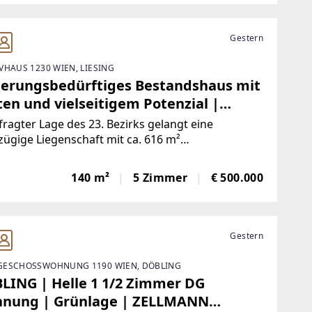
auf gelangt
Gestern
VHAUS 1230 WIEN, LIESING
ierungsbedürftiges Bestandshaus mit
ten und vielseitigem Potenzial |
LMANN IMMOBILIEN
fragter Lage des 23. Bezirks gelangt eine
ügige Liegenschaft mit ca. 616 m²
stücksfläche, ca. 140 m² Wohnfläche, Garten,
ge, Terrasse und Nebengebäuden zum Verkauf.
140 m²
5 Zimmer
€ 500.000
bestehende Hausensemble besteht aus einem
ren Bestandsgebäude
Gestern
ESCHOSSWOHNUNG 1190 WIEN, DÖBLING
LING | Helle 1 1/2 Zimmer DG
nung | Grünlage | ZELLMANN