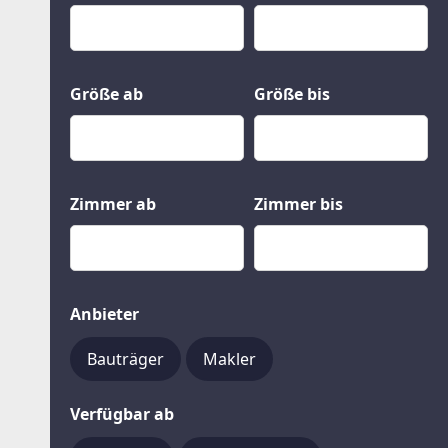
Kauf
Gewerbeobjekte
Miete
Grund und Boden
Mietkauf
Kleinobjekte
Größe ab
Größe bis
Zimmer ab
Zimmer bis
Anbieter
Bauträger
Makler
Verfügbar ab