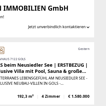
 IMMOBILIEN GmbH
en!
Jetzt unverbindlich kontaktieren
nn.at/
Gestern
VHAUS 7122 GOLS
S beim Neusiedler See | ERSTBEZUG |
lusive Villa mit Pool, Sauna & großem
ten | ZELLMANN IMMOBILIEN
TERRANES LEBENSGEFÜHL AM NEUSIEDLER SEE -
KLUSIVE NEUBAU-VILLEN IN GOLS -
ISIONSFREISOFORT BEZIEHBAR. ABSOLUTE
LAGE. NÄHE DEM NEUSIEDLER SEE.In einer der
192,3 m²
4 Zimmer
€ 1.580.000
rtesten Lagen von Gols präsentieren sich zwei
sive, neu