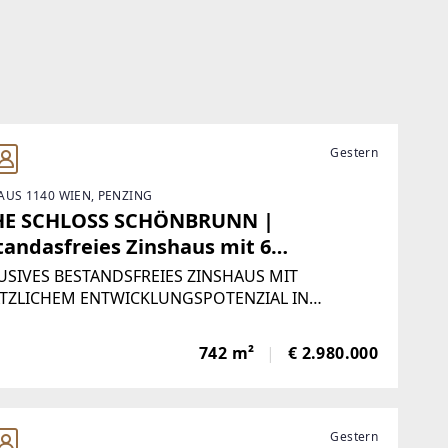
Gestern
AUS 1140 WIEN, PENZING
E SCHLOSS SCHÖNBRUNN |
tandasfreies Zinshaus mit 6
neinheiten + genehmigter DG
USIVES BESTANDSFREIES ZINSHAUS MIT
bau auf 2 Ebenen | Top Lage Alt-
TZLICHEM ENTWICKLUNGSPOTENZIAL IN
LAGE VON ALT-PENZING1140 Wien · Bestand mit 6
zing | ZELLMANN IMMOBILIEN
inheiten · genehmigter, geplanter
742 m²
€ 2.980.000
geschoßausbau liegt vorIn absoluter Toplage von
enzing gelangt
Gestern