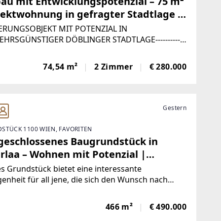
bau mit Entwicklungspotenzial – 75 m²
jektwohnung in gefragter Stadtlage |
LMANN IMMOBILIEN
ERUNGSOBJEKT MIT POTENZIAL IN
EHRSGÜNSTIGER DÖBLINGER STADTLAGE------------
--------QUICKREAD: ALLES AUF EINEN
KObjekttyp: Wohnung (Altbau)Wohnfläche: ca.
74,54 m²
2 Zimmer
€ 280.000
 m²Kellerfläche: ca. 3 m²Zimmer: 2Etage:
Gestern
STÜCK 1100 WIEN, FAVORITEN
geschlossenes Baugrundstück in
rlaa – Wohnen mit Potenzial |
LMANN IMMOBILIEN
s Grundstück bietet eine interessante
enheit für all jene, die sich den Wunsch nach
m eigenen Zuhause in Wien erfüllen möchten und
 Wert auf eine ruhige, gewachsene
466 m²
€ 490.000
umgebung mit guter Nutzbarkeit legen.Zum