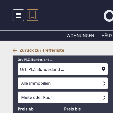
WOHNUNGEN
HÄUS
Zurück zur Trefferliste
Ort, PLZ, Bundesland ...
Alle Immobilien
Alle Immobilien
Miete oder Kauf
Suche läuft
Wohnungen
Miete oder Kauf
Preis ab
Preis bis
Häuser