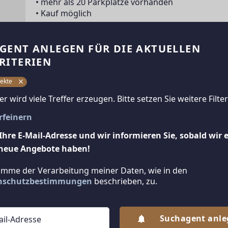
• mehr als 20 Parkplätze vorhanden
• Kauf möglich
Lage & Infrastruktur:
GENT ANLEGEN FÜR DIE AKTUELLEN
Die Stadtbekannte Liegenschaft befindet sich in 
RITERIEN
der Autobahnauffahrt "Marchtrenk West". 
ekte
Energieausweis:
ter wird viele Treffer erzeugen. Bitte setzen Sie weitere Filter
Der Heizwärmebedarf beträgt 165 kWh/m2a, fGee
erfeinern
Doppelmakler:
Ihre E-Mail-Adresse und wir informieren Sie, sobald wir 
Wir werden als Immobilienmakler kraft bestehen
neue Angebote haben!
timme der Verarbeitung meiner Daten, wie in den
Weitere Preisinformatione
nschutzbestimmungen
beschrieben, zu.
MwSt. Satz
20,00 %
Sonstige Preisangaben
Verhandlungsbasis
Suchagent anl