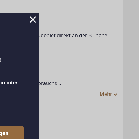
einem Betriebsbaugebiet direkt an der B1 nahe 
!
 = 1,97
ein oder
den Geschäftsgebrauchs ..
Mehr
n
egen