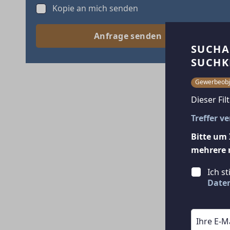
Kopie an mich senden
Anfrage senden
SUCHA
SUCHK
Gewerbeobj
Dieser Fil
Treffer v
Bitte um 
mehrere 
Ich s
Date