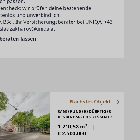
en passen.
zencheck: wir prüfen deine bestehende
tenlos und unverbindlich.
, BSc., Ihr Versicherungsberater bei UNIQA: +43
islav.zakharov@uniqa.at
 beraten lassen
Nächstes Objekt
SANIERUNGSBEDÜRFTIGES
BESTANDSFREIES ZINSHAUS
MIT DACHGESCHOSS, NÄHE
1.210,58 m²
THALIASTRASSE
€ 2.500.000