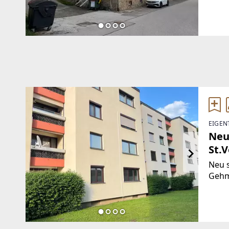
Krieg
Brut
wurd
EIGEN
Neu
St.V
Neu 
Gehm
Sonne
Grün
Kinde