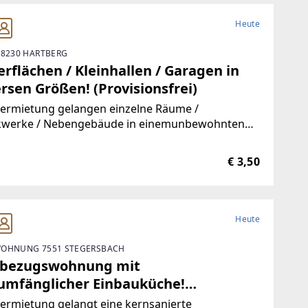
Heute
 8230 HARTBERG
rflächen / Kleinhallen / Garagen in
rsen Größen! (Provisionsfrei)
Vermietung gelangen einzelne Räume /
kwerke / Nebengebäude in einemunbewohnten
ude.Durch die hervorragende Trennbarkeit der
ichkeiten, stehen Ihnen Größen vonca. 10 m² bis
€ 3,50
00 m² zur Verfügung.Aufgrund der
Heute
OHNUNG 7551 STEGERSBACH
tbezugswohnung mit
lumfänglicher Einbauküche!
visionsfrei)
ermietung gelangt eine kernsanierte