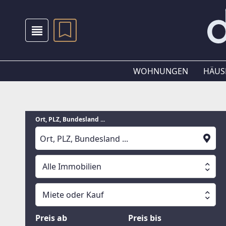
WOHNUNGEN
HÄUS
Ort, PLZ, Bundesland ...
Alle Immobilien
Alle Immobilien
Miete oder Kauf
Suche läuft
Wohnungen
Miete oder Kauf
Preis ab
Preis bis
Häuser