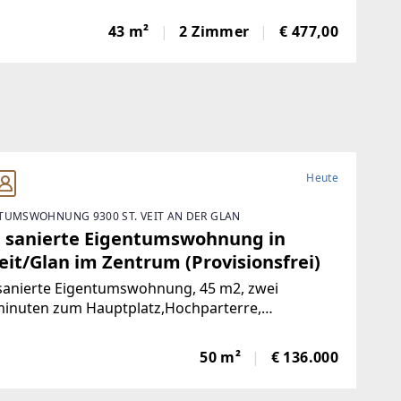
lach.Wohnung 1 – Sofort bezugsfertig | ca. 480 €
toFrisch und wie neu: Diese 43 m² große Wohnung
43 m²
2 Zimmer
€ 477,00
e komplett saniert. NeueKüche,
Heute
TUMSWOHNUNG 9300 ST. VEIT AN DER GLAN
 sanierte Eigentumswohnung in
eit/Glan im Zentrum (Provisionsfrei)
sanierte Eigentumswohnung, 45 m2, zwei
inuten zum Hauptplatz,Hochparterre,
nlage, nach Süden ausgerichtet mit Blick ins
e, mangelangt über nur 4 Stufen in die Wohnung,
50 m²
€ 136.000
rgarten, Volksschule,Mittelschule, Gymnasium,