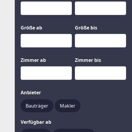
Kauf
Gewerbeobjekte
Miete
Grund und Boden
Mietkauf
Kleinobjekte
Größe ab
Größe bis
Zimmer ab
Zimmer bis
Anbieter
Bauträger
Makler
Verfügbar ab