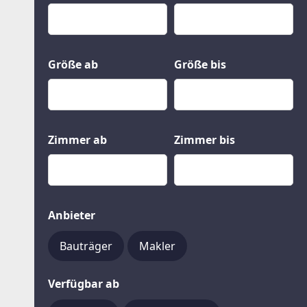
Kauf
Gewerbeobjekte
Miete
Grund und Boden
Mietkauf
Kleinobjekte
Größe ab
Größe bis
Zimmer ab
Zimmer bis
Anbieter
Bauträger
Makler
Verfügbar ab