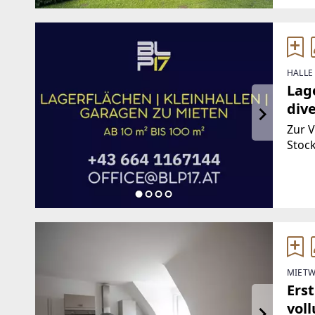
HALLE
Lage
dive
Zur 
Stoc
Gebä
Räuml
ca. 1
MIETW
Ers
vol