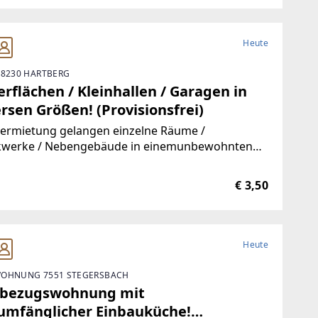
Heute
 8230 HARTBERG
rflächen / Kleinhallen / Garagen in
rsen Größen! (Provisionsfrei)
Vermietung gelangen einzelne Räume /
kwerke / Nebengebäude in einemunbewohnten
ude.Durch die hervorragende Trennbarkeit der
ichkeiten, stehen Ihnen Größen vonca. 10 m² bis
€ 3,50
00 m² zur Verfügung.Aufgrund der
Heute
OHNUNG 7551 STEGERSBACH
tbezugswohnung mit
lumfänglicher Einbauküche!