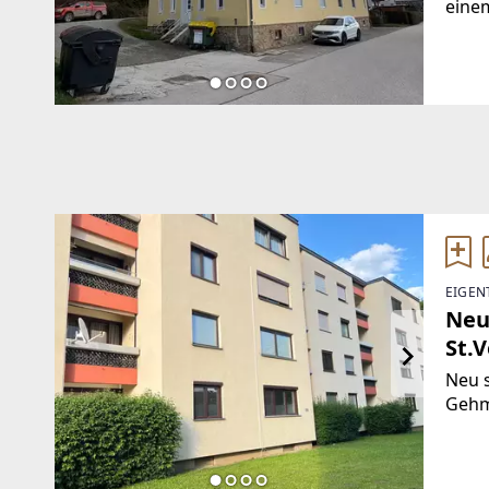
einem
Krieg
Brut
wurd
EIGEN
Neu
St.V
Neu 
Gehm
Sonne
Grün
Kinde