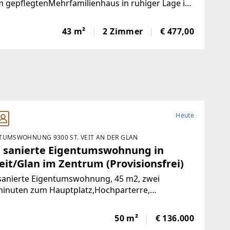
 gepflegtenMehrfamilienhaus in ruhiger Lage in
lach.Wohnung 1 – Sofort bezugsfertig | ca. 480 €
toFrisch und wie neu: Diese 43 m² große Wohnung
43 m²
2 Zimmer
€ 477,00
e komplett saniert. NeueKüche,
Heute
TUMSWOHNUNG 9300 ST. VEIT AN DER GLAN
 sanierte Eigentumswohnung in
eit/Glan im Zentrum (Provisionsfrei)
sanierte Eigentumswohnung, 45 m2, zwei
inuten zum Hauptplatz,Hochparterre,
nlage, nach Süden ausgerichtet mit Blick ins
e, mangelangt über nur 4 Stufen in die Wohnung,
50 m²
€ 136.000
rgarten, Volksschule,Mittelschule, Gymnasium,