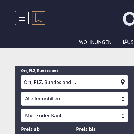
WOHNUNGEN
HÄUS
Ort, PLZ, Bundesland ...
Alle Immobilien
Alle Immobilien
Miete oder Kauf
Suche läuft
Wohnungen
Miete oder Kauf
Preis ab
Preis bis
Häuser