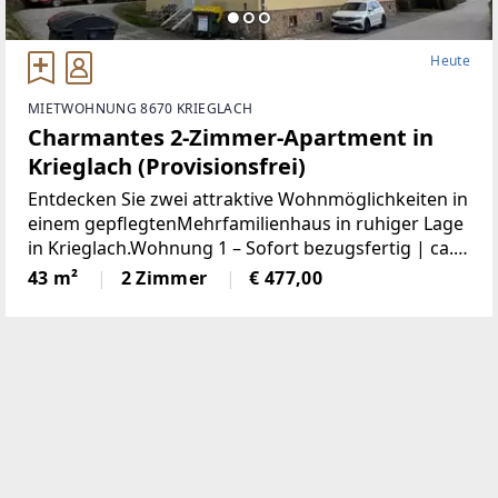
Heute
MIETWOHNUNG 8670 KRIEGLACH
Charmantes 2-Zimmer-Apartment in
Krieglach (Provisionsfrei)
Entdecken Sie zwei attraktive Wohnmöglichkeiten in
einem gepflegtenMehrfamilienhaus in ruhiger Lage
in Krieglach.Wohnung 1 – Sofort bezugsfertig | ca.
480 € BruttoFrisch und wie neu: Diese 43 m² große
43 m²
2 Zimmer
€ 477,00
Wohnung wurde komplett saniert. NeueKüche,