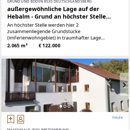
GRUND UND BODEN 8530 DEUTSCHLANDSBERG
außergewöhnliche Lage auf der
Hebalm - Grund an höchster Stelle
(Provisionsfrei)
An höchster Stelle werden hier 2
zusammenliegende Grundstücke
(imFerienwohngebiet) in traumhafter Lage
angeboten! Die beiden Grundstücke haben
2.065 m²
€ 122.000
inSumme 2.065m² (€59/ m²), sind süd-westlich
ausgerichtet und bieten perfekteAussicht auf etwa
1100
Heute
MASSIVHAUS 7091 BREITENBRUNN