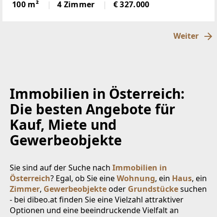
Sonnenlage, hierscheint den ganzen Tag die Sonne,
100 m²
4 Zimmer
€ 327.000
über der Nebelgrenze, in 1600m Seehöhegelegen,
schöne
Weiter
Immobilien in Österreich:
Die besten Angebote für
Kauf, Miete und
Gewerbeobjekte
Sie sind auf der Suche nach
Immobilien in
Österreich
? Egal, ob Sie eine
Wohnung
, ein
Haus
, ein
Zimmer
,
Gewerbeobjekte
oder
Grundstücke
suchen
- bei dibeo.at finden Sie eine Vielzahl attraktiver
Optionen und eine beeindruckende Vielfalt an