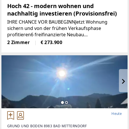
Hoch 42 - modern wohnen und
nachhaltig investieren (Provisionsfrei)
IHRE CHANCE VOR BAUBEGINNJetzt Wohnung
sichern und von der frühen Verkaufsphase
profitieren6 freifinanzierte Neubau
EigentumswohnungenWohnungsgrößen von ca. 50
2 Zimmer
€ 273.900
m² bis 68 m²Alle Wohnungen sind entweder mit
Eigengarten, Terrasse
Heute
GRUND UND BODEN 8983 BAD MITTERNDORF