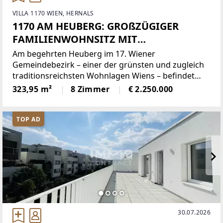
VILLA 1170 WIEN, HERNALS
1170 AM HEUBERG: GROßZÜGIGER
FAMILIENWOHNSITZ MIT
INDOORPOOL, WELLNESS, GARTEN &
Am begehrten Heuberg im 17. Wiener
WIEN-BLICK
Gemeindebezirk – einer der grünsten und zugleich
traditionsreichsten Wohnlagen Wiens – befindet
sich diese eindrucksvolle Liegenschaft. Der Heuberg
323,95 m²
8 Zimmer
€ 2.250.000
gilt als ruhige, exklusive Villengegend am Rande des
Wienerwaldes und
TOP AD
30.07.2026