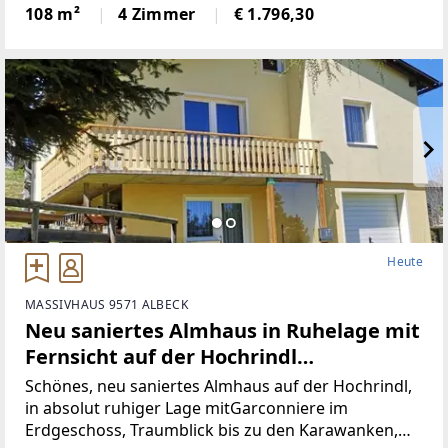
Wohnbereich (Küche mit Steinplatte und
108 m²
4 Zimmer
€ 1.796,30
hochwertigen Geräten)Badezimmer (neu)WC (neu)2
Heute
MASSIVHAUS 9571 ALBECK
Neu saniertes Almhaus in Ruhelage mit
Fernsicht auf der Hochrindl
(Provisionsfrei)
Schönes, neu saniertes Almhaus auf der Hochrindl,
in absolut ruhiger Lage mitGarconniere im
Erdgeschoss, Traumblick bis zu den Karawanken,