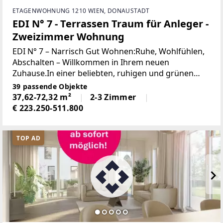
ETAGENWOHNUNG 1210 WIEN, DONAUSTADT
EDI N° 7 - Terrassen Traum für Anleger -
Zweizimmer Wohnung
EDI N° 7 – Narrisch Gut Wohnen:Ruhe, Wohlfühlen,
Abschalten – Willkommen in Ihrem neuen
Zuhause.In einer beliebten, ruhigen und grünen
Wohngegend erwartet Sie eine dreigeschossige
39 passende Objekte
Wohnanlage mit Eigentumswohnungen, die Sie
37,62-72,32 m²
2-3 Zimmer
ankommen lassen
€ 223.250-511.800
TOP AD