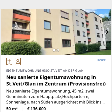
Heute
EIGENTUMSWOHNUNG 9300 ST. VEIT AN DER GLAN
Neu sanierte Eigentumswohnung in
St.Veit/Glan im Zentrum (Provisionsfrei)
Neu sanierte Eigentumswohnung, 45 m2, zwei
Gehminuten zum Hauptplatz,Hochparterre,
Sonnenlage, nach Süden ausgerichtet mit Blick ins
Grüne, mangelangt über nur 4 Stufen in die
50 m²
€ 136.000