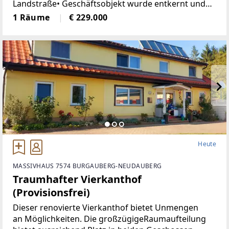
Landstraße• Geschäftsobjekt wurde entkernt und
generalsaniert• Klimatisiert (Klimaanlage)• neue
1 Räume
€ 229.000
Böden, neue Heizkörper•
Heute
MASSIVHAUS 7574 BURGAUBERG-NEUDAUBERG
Traumhafter Vierkanthof
(Provisionsfrei)
Dieser renovierte Vierkanthof bietet Unmengen
an Möglichkeiten. Die großzügigeRaumaufteilung