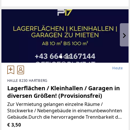
Wohnung, Kindergarten, Volksschule,Mittelschule,
Gymnasium,
Heute
HALLE 8230 HARTBERG
Lagerflächen / Kleinhallen / Garagen in
diversen Größen! (Provisionsfrei)
Zur Vermietung gelangen einzelne Räume /
Stockwerke / Nebengebäude in einemunbewohnten
Gebäude.Durch die hervorragende Trennbarkeit der
Räumlichkeiten, stehen Ihnen Größen vonca. 10 m²
€ 3,50
bis ca. 100 m² zur Verfügung.Aufgrund der