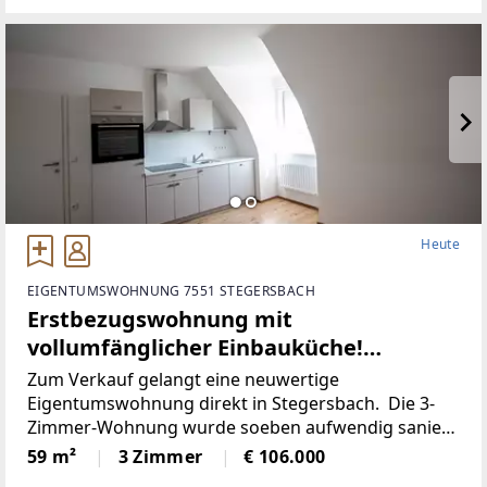
Heute
EIGENTUMSWOHNUNG 7551 STEGERSBACH
Erstbezugswohnung mit
vollumfänglicher Einbauküche!
(Provisionsfrei)
Zum Verkauf gelangt eine neuwertige
Eigentumswohnung direkt in Stegersbach. Die 3-
Zimmer-Wohnung wurde soeben aufwendig saniert.
So wurde unter anderem dieElektronik gänzlich
59 m²
3 Zimmer
€ 106.000
erneuert und für einen niedrigen