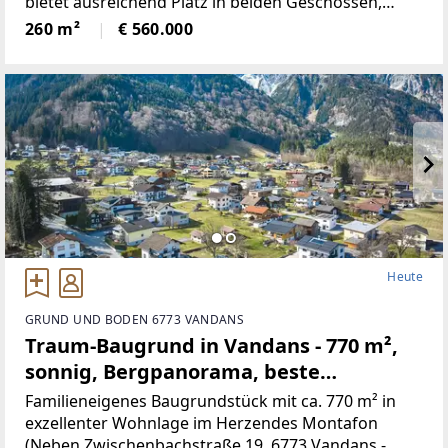
bietet ausreichend Platz in beiden Geschossen,
neben 5Schlafräumen, gibt es ein Wohnzimmer mit
260 m²
€ 560.000
neu renovierten Kachelofen,
Heute
GRUND UND BODEN 6773 VANDANS
Traum-Baugrund in Vandans - 770 m²,
sonnig, Bergpanorama, beste
Infrastruktur! (Provisionsfrei)
Familieneigenes Baugrundstück mit ca. 770 m² in
exzellenter Wohnlage im Herzendes Montafon
(Neben Zwischenbachstraße 19, 6773 Vandans -