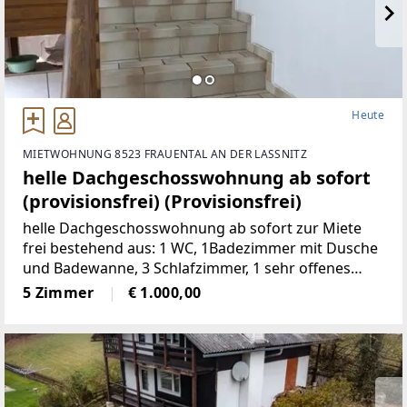
Heute
MIETWOHNUNG 8523 FRAUENTAL AN DER LASSNITZ
helle Dachgeschosswohnung ab sofort
(provisionsfrei) (Provisionsfrei)
helle Dachgeschosswohnung ab sofort zur Miete
frei bestehend aus: 1 WC, 1Badezimmer mit Dusche
und Badewanne, 3 Schlafzimmer, 1 sehr offenes
Wohnzimmermit Balkon und Kachelofen, 1 voll
5 Zimmer
€ 1.000,00
möbelierte Küche, 1 Abstellraum,
2Autostellplätze Miete