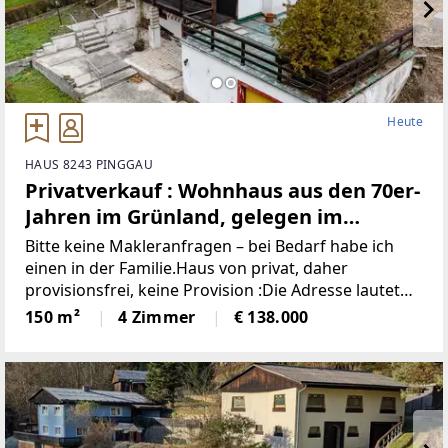
Heute
HAUS 8243 PINGGAU
Privatverkauf : Wohnhaus aus den 70er-
Jahren im Grünland, gelegen im
idyllischen Wechselgebiet
Bitte keine Makleranfragen – bei Bedarf habe ich
(Provisionsfrei)
einen in der Familie.Haus von privat, daher
provisionsfrei, keine Provision :Die Adresse lautet
“8243 Pinggau, Wiesenhöf 43“. Achtung : in
150 m²
4 Zimmer
€ 138.000
manchen Navis(auch