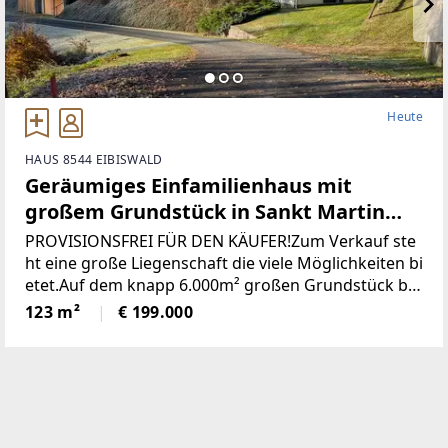
Heute
HAUS 8544 EIBISWALD
Geräumiges Einfamilienhaus mit
großem Grundstück in Sankt Martin
(Provisionsfrei)
PROVISIONSFREI FÜR DEN KÄUFER!Zum Verkauf ste
ht eine große Liegenschaft die viele Möglichkeiten bi
etet.Auf dem knapp 6.000m² großen Grundstück be
findet sich ein Wohngebäude bestehend aus derzeit
123 m²
€ 199.000
zwei getrennten Wohnungen, einem großen zweist
öckigen Wirtschaftsgebäude und einer Holzhütte mi
t angrenzendem Pool / Teich.* Das gesamte Grunds
tück wurde neu vermessen und ist im Grenzkataster
eingetragen.* Sämtliche Gebäude wurden neu Bau
bewilligt* Neuer Hauptstromanschluss sowie ein ne