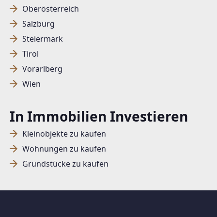
Oberösterreich
Salzburg
SUCHAGENT ANLEGEN FÜR DIE
Steiermark
AKTUELLEN SUCHKRITERIEN
Tirol
Dieser Filter wird viele Treffer erzeugen. Bitte setzen
Vorarlberg
Sie weitere Filter!
Wien
Treffer verfeinern
In Immobilien Investieren
Ich stimme der Verarbeitung meiner Daten, wie
in den
Datenschutzbestimmungen
beschrieben,
Kleinobjekte zu kaufen
zu.
Wohnungen zu kaufen
Grundstücke zu kaufen
Suchagent anlegen
Jetzt Suchagent anlegen