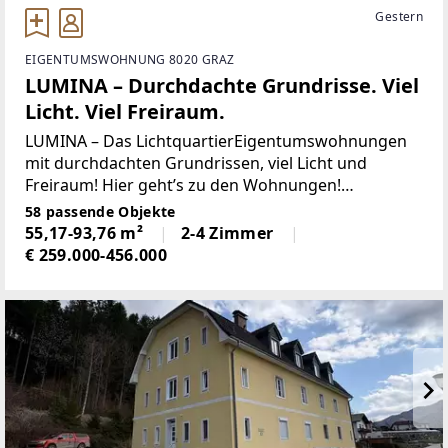
Gestern
EIGENTUMSWOHNUNG 8020 GRAZ
LUMINA – Durchdachte Grundrisse. Viel
Licht. Viel Freiraum.
LUMINA – Das LichtquartierEigentumswohnungen
mit durchdachten Grundrissen, viel Licht und
Freiraum! Hier geht’s zu den Wohnungen!
[https://app.visionside.at/lumina/?
58 passende Objekte
a=2262655748570] Mit LUMINA – Das Lichtquartier
55,17-93,76 m²
2-4 Zimmer
€ 259.000-456.000