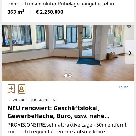
dennoch in absoluter Ruhelage, eingebettet in
wunderbare Natur.Die Liegenschaft bietet ein hohes
363 m²
€ 2.250.000
Maß an Privatsphäre, versprüht
historischenCharme
Heute
GEWERBEOBJEKT 4020 LINZ
NEU renoviert: Geschäftslokal,
Gewerbefläche, Büro, usw. nähe
Landstrasse-Linz (Provisionsfrei)
PROVISIONSFREIsehr attraktive Lage - 50m entfernt
zur hoch frequentierten EinkaufsmeileLinz-