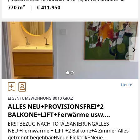
Grundstücksnummer129/2)Das Grundstück liegt in
770 m²
€ 411.950
Zone 5 - Wohngebiet und bietet
attraktiveBebauungsmöglichkeiten.
Heute
EIGENTUMSWOHNUNG 8010 GRAZ
ALLES NEU+PROVISIONSFREI*2
BALKONE+LIFT+Ferwärme usw.
(Provisionsfrei)
ERSTBEZUG NACH TOTALSANIERUNGALLES
NEU +Fernwärme + LIFT +2 Balkone+4 Zimmer Alles
getrennt begehbar+Neue Elektrik+Neue