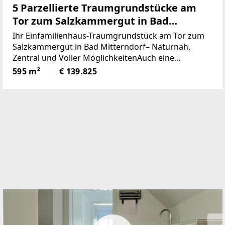
5 Parzellierte Traumgrundstücke am
Tor zum Salzkammergut in Bad
Mitterndorf - naturnah, zentral und
Ihr Einfamilienhaus-Traumgrundstück am Tor zum
voller Möglichkeiten (Provisionsfrei)
Salzkammergut in Bad Mitterndorf– Naturnah,
Zentral und Voller MöglichkeitenAuch eine
touristische Vermietung ist nach Absprache mit der
595 m²
€ 139.825
Gemeinde möglich.Die Loipe und Therme