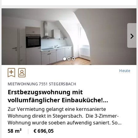
Heute
MIETWOHNUNG 7551 STEGERSBACH
Erstbezugswohnung mit
vollumfänglicher Einbauküche!
(Provisionsfrei)
Zur Vermietung gelangt eine kernsanierte
Wohnung direkt in Stegersbach. Die 3-Zimmer-
Wohnung wurde soeben aufwendig saniert. So
wurde unter anderem dieElektronik gänzlich
58 m²
€ 696,05
erneuert und für einen niedrigen