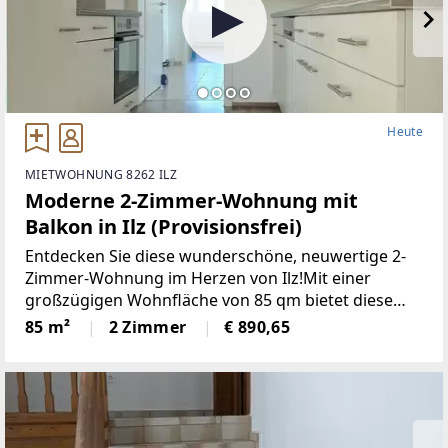
Heute
MIETWOHNUNG 8262 ILZ
Moderne 2-Zimmer-Wohnung mit
Balkon in Ilz (Provisionsfrei)
Entdecken Sie diese wunderschöne, neuwertige 2-
Zimmer-Wohnung im Herzen von Ilz!Mit einer
großzügigen Wohnfläche von 85 qm bietet diese
Wohnung den idealen Raumfür Singles oder Paare.
85 m²
2 Zimmer
€ 890,65
Die lichtdurchfluteten Räume überzeugen durch
einemoderne