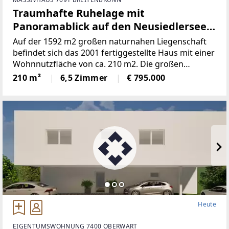
Traumhafte Ruhelage mit
Panoramablick auf den Neusiedlersee
(Provisionsfrei)
Auf der 1592 m2 großen naturnahen Liegenschaft
befindet sich das 2001 fertiggestellte Haus mit einer
Wohnnutzfläche von ca. 210 m2. Die großen
Fensterspenden viel Tageslicht und ermöglichen auf
210 m²
6,5 Zimmer
€ 795.000
mehreren Ebenen einenaußergewöhnlichen Blick
Heute
EIGENTUMSWOHNUNG 7400 OBERWART