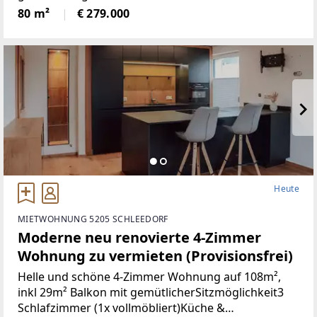
Türen+Neues Bad+Neuer Parkett+Neue
80 m²
€ 279.000
Heute
MIETWOHNUNG 5205 SCHLEEDORF
Moderne neu renovierte 4-Zimmer
Wohnung zu vermieten (Provisionsfrei)
Helle und schöne 4-Zimmer Wohnung auf 108m²,
inkl 29m² Balkon mit gemütlicherSitzmöglichkeit3
Schlafzimmer (1x vollmöbliert)Küche &