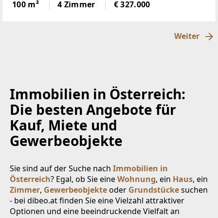
Sonnenlage, hierscheint den ganzen Tag die Sonne,
100 m²
4 Zimmer
€ 327.000
über der Nebelgrenze, in 1600m Seehöhegelegen,
schöne
Weiter
Immobilien in Österreich:
Die besten Angebote für
Kauf, Miete und
Gewerbeobjekte
Sie sind auf der Suche nach
Immobilien in
Österreich
? Egal, ob Sie eine
Wohnung
, ein
Haus
, ein
Zimmer
,
Gewerbeobjekte
oder
Grundstücke
suchen
- bei dibeo.at finden Sie eine Vielzahl attraktiver
Optionen und eine beeindruckende Vielfalt an