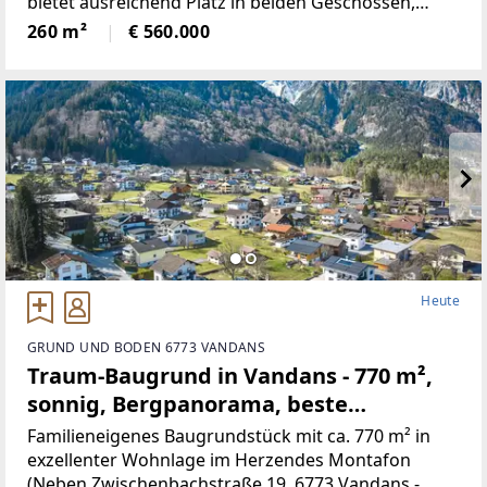
bietet ausreichend Platz in beiden Geschossen,
neben 5Schlafräumen, gibt es ein Wohnzimmer mit
260 m²
€ 560.000
neu renovierten Kachelofen,
Heute
GRUND UND BODEN 6773 VANDANS
Traum-Baugrund in Vandans - 770 m²,
sonnig, Bergpanorama, beste
Infrastruktur! (Provisionsfrei)
Familieneigenes Baugrundstück mit ca. 770 m² in
exzellenter Wohnlage im Herzendes Montafon
(Neben Zwischenbachstraße 19, 6773 Vandans -