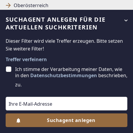
Oberösterreich
Salzburg
SUCHAGENT ANLEGEN FÜR DIE
Steiermark
AKTUELLEN SUCHKRITERIEN
Tirol
Dieser Filter wird viele Treffer erzeugen. Bitte setzen
Vorarlberg
Sie weitere Filter!
Wien
Treffer verfeinern
In Immobilien Investieren
Ich stimme der Verarbeitung meiner Daten, wie
in den
Datenschutzbestimmungen
beschrieben,
Kleinobjekte zu kaufen
zu.
Wohnungen zu kaufen
Grundstücke zu kaufen
Suchagent anlegen
Jetzt Suchagent anlegen