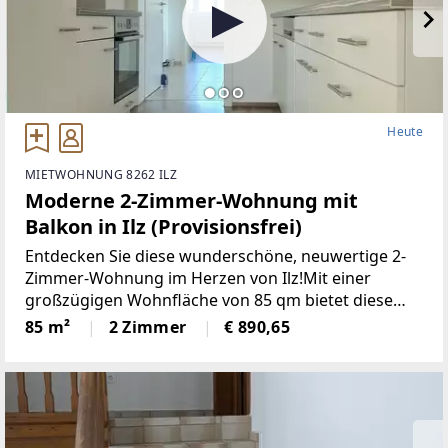
Heute
MIETWOHNUNG 8262 ILZ
Moderne 2-Zimmer-Wohnung mit
Balkon in Ilz (Provisionsfrei)
Entdecken Sie diese wunderschöne, neuwertige 2-
Zimmer-Wohnung im Herzen von Ilz!Mit einer
großzügigen Wohnfläche von 85 qm bietet diese
Wohnung den idealen Raumfür Singles oder Paare.
85 m²
2 Zimmer
€ 890,65
Die lichtdurchfluteten Räume überzeugen durch
einemoderne