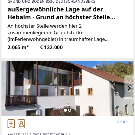
GRUND UND BODEN 8530 DEUTSCHLANDSBERG
außergewöhnliche Lage auf der
Hebalm - Grund an höchster Stelle
(Provisionsfrei)
An höchster Stelle werden hier 2
zusammenliegende Grundstücke
(imFerienwohngebiet) in traumhafter Lage
angeboten! Die beiden Grundstücke haben
2.065 m²
€ 122.000
inSumme 2.065m² (€59/ m²), sind süd-westlich
ausgerichtet und bieten perfekteAussicht auf etwa
1100
Heute
MASSIVHAUS 7091 BREITENBRUNN