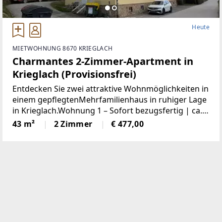
Heute
MIETWOHNUNG 8670 KRIEGLACH
Charmantes 2-Zimmer-Apartment in
Krieglach (Provisionsfrei)
Entdecken Sie zwei attraktive Wohnmöglichkeiten in
einem gepflegtenMehrfamilienhaus in ruhiger Lage
in Krieglach.Wohnung 1 – Sofort bezugsfertig | ca.
480 € BruttoFrisch und wie neu: Diese 43 m² große
43 m²
2 Zimmer
€ 477,00
Wohnung wurde komplett saniert. NeueKüche,