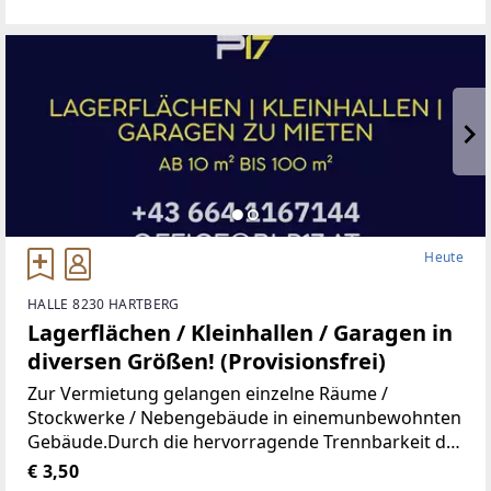
Wohnung, Kindergarten, Volksschule,Mittelschule,
Gymnasium,
Heute
HALLE 8230 HARTBERG
Lagerflächen / Kleinhallen / Garagen in
diversen Größen! (Provisionsfrei)
Zur Vermietung gelangen einzelne Räume /
Stockwerke / Nebengebäude in einemunbewohnten
Gebäude.Durch die hervorragende Trennbarkeit der
Räumlichkeiten, stehen Ihnen Größen vonca. 10 m²
€ 3,50
bis ca. 100 m² zur Verfügung.Aufgrund der