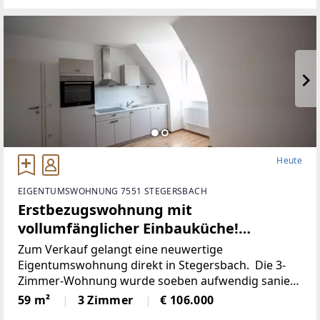
Heute
EIGENTUMSWOHNUNG 7551 STEGERSBACH
Erstbezugswohnung mit
vollumfänglicher Einbauküche!
(Provisionsfrei)
Zum Verkauf gelangt eine neuwertige
Eigentumswohnung direkt in Stegersbach. Die 3-
Zimmer-Wohnung wurde soeben aufwendig saniert.
So wurde unter anderem dieElektronik gänzlich
59 m²
3 Zimmer
€ 106.000
erneuert und für einen niedrigen