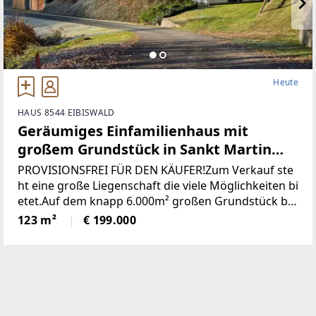
Heute
HAUS 8544 EIBISWALD
Geräumiges Einfamilienhaus mit
großem Grundstück in Sankt Martin
(Provisionsfrei)
PROVISIONSFREI FÜR DEN KÄUFER!Zum Verkauf ste
ht eine große Liegenschaft die viele Möglichkeiten bi
etet.Auf dem knapp 6.000m² großen Grundstück be
findet sich ein Wohngebäude bestehend aus derzeit
123 m²
€ 199.000
zwei getrennten Wohnungen, einem großen zweist
öckigen Wirtschaftsgebäude und einer Holzhütte mi
t angrenzendem Pool / Teich.* Das gesamte Grunds
tück wurde neu vermessen und ist im Grenzkataster
eingetragen.* Sämtliche Gebäude wurden neu Bau
bewilligt* Neuer Hauptstromanschluss sowie ein ne