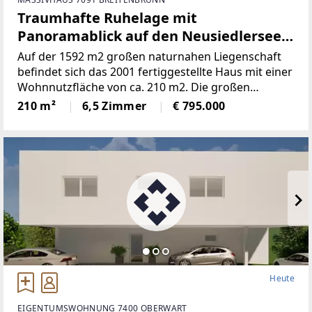
Traumhafte Ruhelage mit
Panoramablick auf den Neusiedlersee
(Provisionsfrei)
Auf der 1592 m2 großen naturnahen Liegenschaft
befindet sich das 2001 fertiggestellte Haus mit einer
Wohnnutzfläche von ca. 210 m2. Die großen
Fensterspenden viel Tageslicht und ermöglichen auf
210 m²
6,5 Zimmer
€ 795.000
mehreren Ebenen einenaußergewöhnlichen Blick
Heute
EIGENTUMSWOHNUNG 7400 OBERWART