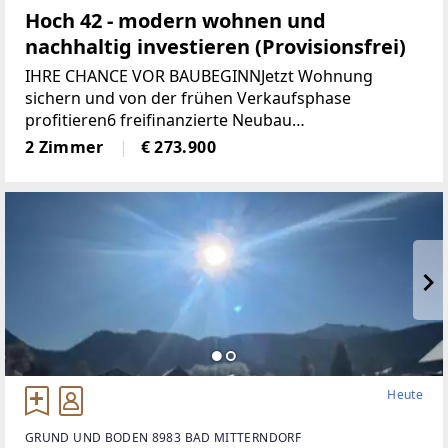
Hoch 42 - modern wohnen und
nachhaltig investieren (Provisionsfrei)
IHRE CHANCE VOR BAUBEGINNJetzt Wohnung
sichern und von der frühen Verkaufsphase
profitieren6 freifinanzierte Neubau
EigentumswohnungenWohnungsgrößen von ca. 50
2 Zimmer
€ 273.900
m² bis 68 m²Alle Wohnungen sind entweder mit
Eigengarten, Terrasse
Heute
GRUND UND BODEN 8983 BAD MITTERNDORF