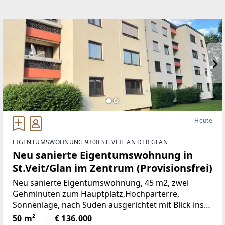
Heute
EIGENTUMSWOHNUNG 9300 ST. VEIT AN DER GLAN
Neu sanierte Eigentumswohnung in
St.Veit/Glan im Zentrum (Provisionsfrei)
Neu sanierte Eigentumswohnung, 45 m2, zwei
Gehminuten zum Hauptplatz,Hochparterre,
Sonnenlage, nach Süden ausgerichtet mit Blick ins
Grüne, mangelangt über nur 4 Stufen in die
50 m²
€ 136.000