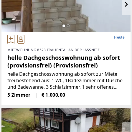
Heute
MIETWOHNUNG 8523 FRAUENTAL AN DER LASSNITZ
helle Dachgeschosswohnung ab sofort
(provisionsfrei) (Provisionsfrei)
helle Dachgeschosswohnung ab sofort zur Miete
frei bestehend aus: 1 WC, 1Badezimmer mit Dusche
und Badewanne, 3 Schlafzimmer, 1 sehr offenes
Wohnzimmermit Balkon und Kachelofen, 1 voll
5 Zimmer
€ 1.000,00
möbelierte Küche, 1 Abstellraum,
2Autostellplätze Miete