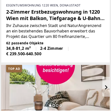
EIGENTUMSWOHNUNG 1220 WIEN, DONAUSTADT
2-Zimmer Erstbezugswohnung in 1220
Wien mit Balkon, Tiefgarage & U-Bahn-
Nähe!
Ihr Zuhause zwischen Stadt und NaturAngrenzend
an ein bestehendes Bauvorhaben erweitert das
Projekt das Quartier um 80 freifinanzierte,
provisionsfreie Eigentumswohnungen sowie 37
62 passende Objekte
PKW-Tiefgaragenstellplätze. Die gut
34,8-81,2 m²
2-4 Zimmer
geplanten zwei und drei Zimmer
€ 239.500-640.500
TOP AD