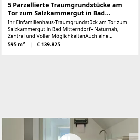
5 Parzellierte Traumgrundstücke am
Tor zum Salzkammergut in Bad
Mitterndorf - naturnah, zentral und
Ihr Einfamilienhaus-Traumgrundstück am Tor zum
voller Möglichkeiten (Provisionsfrei)
Salzkammergut in Bad Mitterndorf– Naturnah,
Zentral und Voller MöglichkeitenAuch eine
touristische Vermietung ist nach Absprache mit der
595 m²
€ 139.825
Gemeinde möglich.Die Loipe und Therme