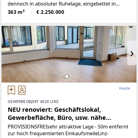
dennoch in absoluter Ruhelage, eingebettet in
wunderbare Natur.Die Liegenschaft bietet ein hohes
363 m²
€ 2.250.000
Maß an Privatsphäre, versprüht
historischenCharme
Heute
GEWERBEOBJEKT 4020 LINZ
NEU renoviert: Geschäftslokal,
Gewerbefläche, Büro, usw. nähe
Landstrasse-Linz (Provisionsfrei)
PROVISIONSFREIsehr attraktive Lage - 50m entfernt
zur hoch frequentierten EinkaufsmeileLinz-