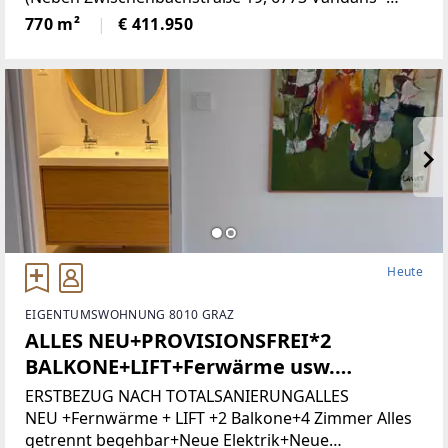
Grundstücksnummer129/2)Das Grundstück liegt in
770 m²
€ 411.950
Zone 5 - Wohngebiet und bietet
attraktiveBebauungsmöglichkeiten.
Heute
EIGENTUMSWOHNUNG 8010 GRAZ
ALLES NEU+PROVISIONSFREI*2
BALKONE+LIFT+Ferwärme usw.
(Provisionsfrei)
ERSTBEZUG NACH TOTALSANIERUNGALLES
NEU +Fernwärme + LIFT +2 Balkone+4 Zimmer Alles
getrennt begehbar+Neue Elektrik+Neue