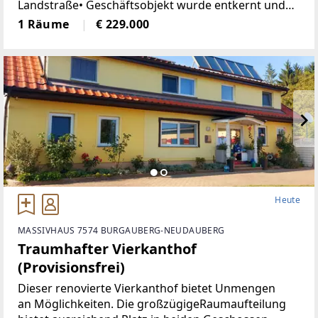
Landstraße• Geschäftsobjekt wurde entkernt und
generalsaniert• Klimatisiert (Klimaanlage)• neue
1 Räume
€ 229.000
Böden, neue Heizkörper•
Heute
MASSIVHAUS 7574 BURGAUBERG-NEUDAUBERG
Traumhafter Vierkanthof
(Provisionsfrei)
Dieser renovierte Vierkanthof bietet Unmengen
an Möglichkeiten. Die großzügigeRaumaufteilung