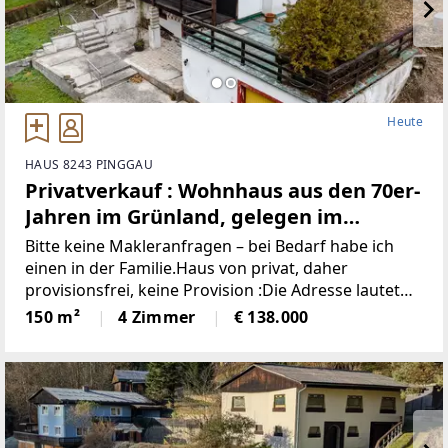
Heute
HAUS 8243 PINGGAU
Privatverkauf : Wohnhaus aus den 70er-
Jahren im Grünland, gelegen im
idyllischen Wechselgebiet
Bitte keine Makleranfragen – bei Bedarf habe ich
(Provisionsfrei)
einen in der Familie.Haus von privat, daher
provisionsfrei, keine Provision :Die Adresse lautet
“8243 Pinggau, Wiesenhöf 43“. Achtung : in
150 m²
4 Zimmer
€ 138.000
manchen Navis(auch