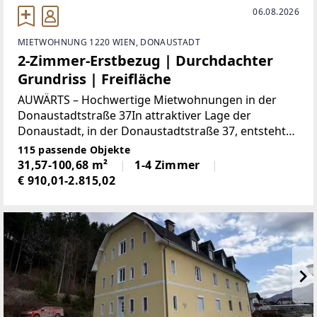
06.08.2026
MIETWOHNUNG 1220 WIEN, DONAUSTADT
2-Zimmer-Erstbezug | Durchdachter
Grundriss | Freifläche
AUWÄRTS – Hochwertige Mietwohnungen in der
Donaustadtstraße 37In attraktiver Lage der
Donaustadt, in der Donaustadtstraße 37, entsteht
ein modernes Wohnprojekt mit hochwertig
115 passende Objekte
ausgestatteten Mietwohnungen. Die durchdacht
31,57-100,68 m²
1-4 Zimmer
geplanten Wohneinheiten
€ 910,01-2.815,02