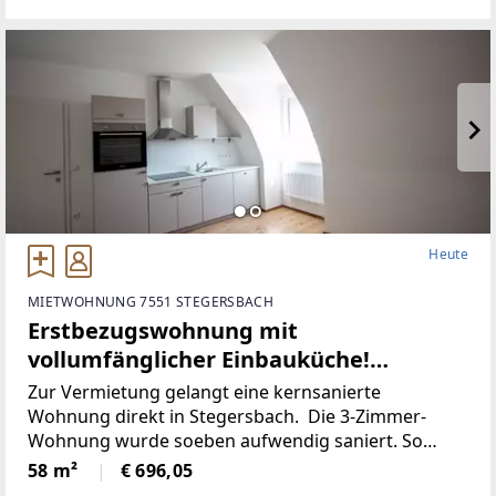
Heute
MIETWOHNUNG 7551 STEGERSBACH
Erstbezugswohnung mit
vollumfänglicher Einbauküche!
(Provisionsfrei)
Zur Vermietung gelangt eine kernsanierte
Wohnung direkt in Stegersbach. Die 3-Zimmer-
Wohnung wurde soeben aufwendig saniert. So
wurde unter anderem dieElektronik gänzlich
58 m²
€ 696,05
erneuert und für einen niedrigen