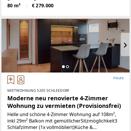
Türen+Neues Bad+Neuer Parkett+Neue
80 m²
€ 279.000
Heute
MIETWOHNUNG 5205 SCHLEEDORF
Moderne neu renovierte 4-Zimmer
Wohnung zu vermieten (Provisionsfrei)
Helle und schöne 4-Zimmer Wohnung auf 108m²,
inkl 29m² Balkon mit gemütlicherSitzmöglichkeit3
Schlafzimmer (1x vollmöbliert)Küche &