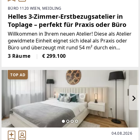
BÜRO 1120 WIEN, MEIDLING
Helles 3-Zimmer-Erstbezugsatelier in
Toplage – perfekt für Praxis oder Büro
Willkommen in Ihrem neuen Atelier! Diese als Atelier
gewidmete Einheit eignet sich ideal als Praxis oder
Büro und überzeugt mit rund 54 m² durch ein
modernes, lichtdurchflutetes Raumkonzept. Drei
3 Räume
€ 299.100
großzügige, gut geschnittene Zimmer mit großen
Fensterflächen
TOP AD
04.08.2026