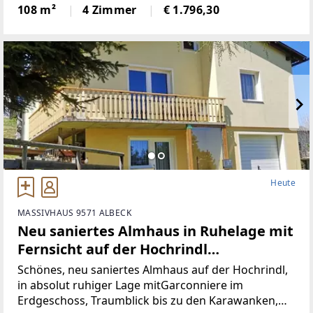
Wohnbereich (Küche mit Steinplatte und
108 m²
4 Zimmer
€ 1.796,30
hochwertigen Geräten)Badezimmer (neu)WC (neu)2
Heute
MASSIVHAUS 9571 ALBECK
Neu saniertes Almhaus in Ruhelage mit
Fernsicht auf der Hochrindl
(Provisionsfrei)
Schönes, neu saniertes Almhaus auf der Hochrindl,
in absolut ruhiger Lage mitGarconniere im
Erdgeschoss, Traumblick bis zu den Karawanken,