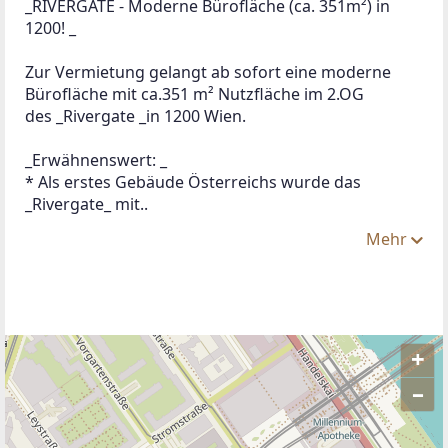
_RIVERGATE - Moderne Bürofläche (ca. 351m²) in 
1200! _
Zur Vermietung gelangt ab sofort eine moderne 
Bürofläche mit ca.351 m² Nutzfläche im 2.OG 
des _Rivergate _in 1200 Wien.  
_Erwähnenswert: _
* Als erstes Gebäude Österreichs wurde das 
_Rivergate_ mit..
Mehr
+
–
ANBIETER KONTAKTIEREN