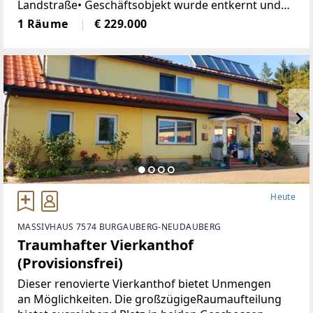
Landstraße• Geschäftsobjekt wurde entkernt und
generalsaniert• Klimatisiert (Klimaanlage)• neue
1 Räume
€ 229.000
Böden, neue Heizkörper•
Heute
MASSIVHAUS 7574 BURGAUBERG-NEUDAUBERG
Traumhafter Vierkanthof
(Provisionsfrei)
Dieser renovierte Vierkanthof bietet Unmengen
an Möglichkeiten. Die großzügigeRaumaufteilung