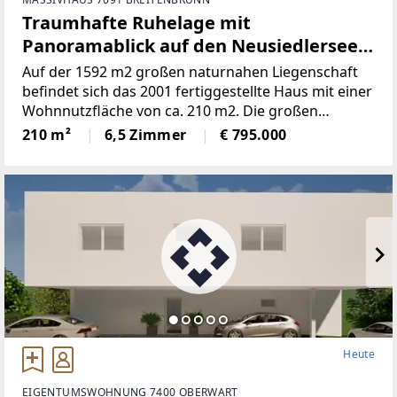
Traumhafte Ruhelage mit
Panoramablick auf den Neusiedlersee
(Provisionsfrei)
Auf der 1592 m2 großen naturnahen Liegenschaft
befindet sich das 2001 fertiggestellte Haus mit einer
Wohnnutzfläche von ca. 210 m2. Die großen
Fensterspenden viel Tageslicht und ermöglichen auf
210 m²
6,5 Zimmer
€ 795.000
mehreren Ebenen einenaußergewöhnlichen Blick
Heute
EIGENTUMSWOHNUNG 7400 OBERWART