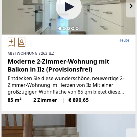
Heute
MIETWOHNUNG 8262 ILZ
Moderne 2-Zimmer-Wohnung mit
Balkon in Ilz (Provisionsfrei)
Entdecken Sie diese wunderschöne, neuwertige 2-
Zimmer-Wohnung im Herzen von Ilz!Mit einer
großzügigen Wohnfläche von 85 qm bietet diese
Wohnung den idealen Raumfür Singles oder Paare.
85 m²
2 Zimmer
€ 890,65
Die lichtdurchfluteten Räume überzeugen durch
einemoderne