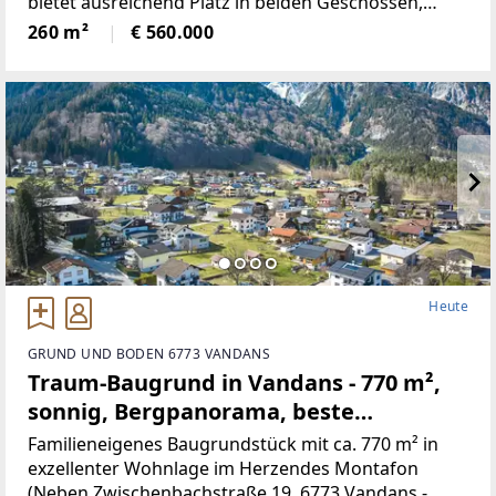
bietet ausreichend Platz in beiden Geschossen,
neben 5Schlafräumen, gibt es ein Wohnzimmer mit
260 m²
€ 560.000
neu renovierten Kachelofen,
Heute
GRUND UND BODEN 6773 VANDANS
Traum-Baugrund in Vandans - 770 m²,
sonnig, Bergpanorama, beste
Infrastruktur! (Provisionsfrei)
Familieneigenes Baugrundstück mit ca. 770 m² in
exzellenter Wohnlage im Herzendes Montafon
(Neben Zwischenbachstraße 19, 6773 Vandans -