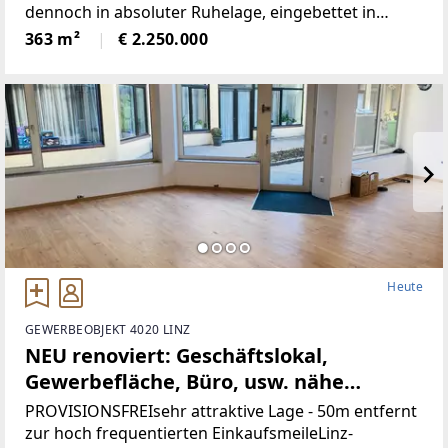
dennoch in absoluter Ruhelage, eingebettet in
wunderbare Natur.Die Liegenschaft bietet ein hohes
363 m²
€ 2.250.000
Maß an Privatsphäre, versprüht
historischenCharme
Heute
GEWERBEOBJEKT 4020 LINZ
NEU renoviert: Geschäftslokal,
Gewerbefläche, Büro, usw. nähe
Landstrasse-Linz (Provisionsfrei)
PROVISIONSFREIsehr attraktive Lage - 50m entfernt
zur hoch frequentierten EinkaufsmeileLinz-