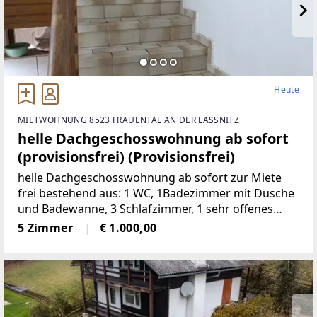
Heute
MIETWOHNUNG 8523 FRAUENTAL AN DER LASSNITZ
helle Dachgeschosswohnung ab sofort
(provisionsfrei) (Provisionsfrei)
helle Dachgeschosswohnung ab sofort zur Miete
frei bestehend aus: 1 WC, 1Badezimmer mit Dusche
und Badewanne, 3 Schlafzimmer, 1 sehr offenes
Wohnzimmermit Balkon und Kachelofen, 1 voll
5 Zimmer
€ 1.000,00
möbelierte Küche, 1 Abstellraum,
2Autostellplätze Miete