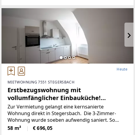
Heute
MIETWOHNUNG 7551 STEGERSBACH
Erstbezugswohnung mit
vollumfänglicher Einbauküche!
(Provisionsfrei)
Zur Vermietung gelangt eine kernsanierte
Wohnung direkt in Stegersbach. Die 3-Zimmer-
Wohnung wurde soeben aufwendig saniert. So
wurde unter anderem dieElektronik gänzlich
58 m²
€ 696,05
erneuert und für einen niedrigen