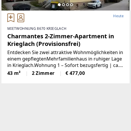
Heute
MIETWOHNUNG 8670 KRIEGLACH
Charmantes 2-Zimmer-Apartment in
Krieglach (Provisionsfrei)
Entdecken Sie zwei attraktive Wohnmöglichkeiten in
einem gepflegtenMehrfamilienhaus in ruhiger Lage
in Krieglach.Wohnung 1 – Sofort bezugsfertig | ca.
480 € BruttoFrisch und wie neu: Diese 43 m² große
43 m²
2 Zimmer
€ 477,00
Wohnung wurde komplett saniert. NeueKüche,