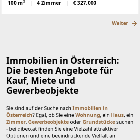
Sonnenlage, hierscheint den ganzen Tag die Sonne,
100 m²
4 Zimmer
€ 327.000
über der Nebelgrenze, in 1600m Seehöhegelegen,
schöne
Weiter
Immobilien in Österreich:
Die besten Angebote für
Kauf, Miete und
Gewerbeobjekte
Sie sind auf der Suche nach
Immobilien in
Österreich
? Egal, ob Sie eine
Wohnung
, ein
Haus
, ein
Zimmer
,
Gewerbeobjekte
oder
Grundstücke
suchen
- bei dibeo.at finden Sie eine Vielzahl attraktiver
Optionen und eine beeindruckende Vielfalt an