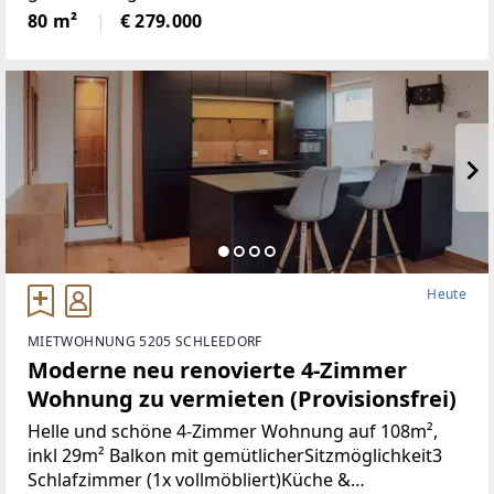
Türen+Neues Bad+Neuer Parkett+Neue
80 m²
€ 279.000
Heute
MIETWOHNUNG 5205 SCHLEEDORF
Moderne neu renovierte 4-Zimmer
Wohnung zu vermieten (Provisionsfrei)
Helle und schöne 4-Zimmer Wohnung auf 108m²,
inkl 29m² Balkon mit gemütlicherSitzmöglichkeit3
Schlafzimmer (1x vollmöbliert)Küche &