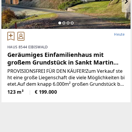
Heute
HAUS 8544 EIBISWALD
Geräumiges Einfamilienhaus mit
großem Grundstück in Sankt Martin
(Provisionsfrei)
PROVISIONSFREI FÜR DEN KÄUFER!Zum Verkauf ste
ht eine große Liegenschaft die viele Möglichkeiten bi
etet.Auf dem knapp 6.000m² großen Grundstück be
findet sich ein Wohngebäude bestehend aus derzeit
123 m²
€ 199.000
zwei getrennten Wohnungen, einem großen zweist
öckigen Wirtschaftsgebäude und einer Holzhütte mi
t angrenzendem Pool / Teich.* Das gesamte Grunds
tück wurde neu vermessen und ist im Grenzkataster
eingetragen.* Sämtliche Gebäude wurden neu Bau
bewilligt* Neuer Hauptstromanschluss sowie ein ne