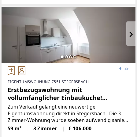
Heute
EIGENTUMSWOHNUNG 7551 STEGERSBACH
Erstbezugswohnung mit
vollumfänglicher Einbauküche!
(Provisionsfrei)
Zum Verkauf gelangt eine neuwertige
Eigentumswohnung direkt in Stegersbach. Die 3-
Zimmer-Wohnung wurde soeben aufwendig saniert.
So wurde unter anderem dieElektronik gänzlich
59 m²
3 Zimmer
€ 106.000
erneuert und für einen niedrigen