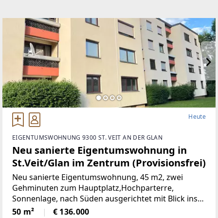
Heute
EIGENTUMSWOHNUNG 9300 ST. VEIT AN DER GLAN
Neu sanierte Eigentumswohnung in
St.Veit/Glan im Zentrum (Provisionsfrei)
Neu sanierte Eigentumswohnung, 45 m2, zwei
Gehminuten zum Hauptplatz,Hochparterre,
Sonnenlage, nach Süden ausgerichtet mit Blick ins
Grüne, mangelangt über nur 4 Stufen in die
50 m²
€ 136.000