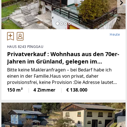
Heute
HAUS 8243 PINGGAU
Privatverkauf : Wohnhaus aus den 70er-
Jahren im Grünland, gelegen im
idyllischen Wechselgebiet
Bitte keine Makleranfragen – bei Bedarf habe ich
(Provisionsfrei)
einen in der Familie.Haus von privat, daher
provisionsfrei, keine Provision :Die Adresse lautet
“8243 Pinggau, Wiesenhöf 43“. Achtung : in
150 m²
4 Zimmer
€ 138.000
manchen Navis(auch