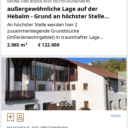
GRUND UND BODEN 8530 DEUTSCHLANDSBERG
außergewöhnliche Lage auf der
Hebalm - Grund an höchster Stelle
(Provisionsfrei)
An höchster Stelle werden hier 2
zusammenliegende Grundstücke
(imFerienwohngebiet) in traumhafter Lage
angeboten! Die beiden Grundstücke haben
2.065 m²
€ 122.000
inSumme 2.065m² (€59/ m²), sind süd-westlich
ausgerichtet und bieten perfekteAussicht auf etwa
1100
Heute
MASSIVHAUS 7091 BREITENBRUNN