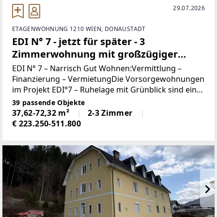
29.07.2026
ETAGENWOHNUNG 1210 WIEN, DONAUSTADT
EDI N° 7 - jetzt für später - 3
Zimmerwohnung mit großzügiger
Freifläche- Provisionsfrei
EDI N° 7 – Narrisch Gut Wohnen:Vermittlung –
Finanzierung – VermietungDie Vorsorgewohnungen
im Projekt EDI°7 – Ruhelage mit Grünblick sind eine
attraktive Möglichkeit um für die eigene Zukunft
39 passende Objekte
vorzusorgen – Sicherheit für mehrere Generationen
37,62-72,32 m²
2-3 Zimmer
€ 223.250-511.800