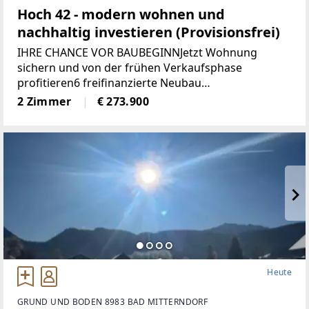
Hoch 42 - modern wohnen und
nachhaltig investieren (Provisionsfrei)
IHRE CHANCE VOR BAUBEGINNJetzt Wohnung
sichern und von der frühen Verkaufsphase
profitieren6 freifinanzierte Neubau
EigentumswohnungenWohnungsgrößen von ca. 50
2 Zimmer
€ 273.900
m² bis 68 m²Alle Wohnungen sind entweder mit
Eigengarten, Terrasse
Heute
GRUND UND BODEN 8983 BAD MITTERNDORF