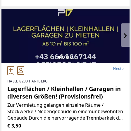
Wohnung, Kindergarten, Volksschule,Mittelschule,
Gymnasium,
Heute
HALLE 8230 HARTBERG
Lagerflächen / Kleinhallen / Garagen in
diversen Größen! (Provisionsfrei)
Zur Vermietung gelangen einzelne Räume /
Stockwerke / Nebengebäude in einemunbewohnten
Gebäude.Durch die hervorragende Trennbarkeit der
Räumlichkeiten, stehen Ihnen Größen vonca. 10 m²
€ 3,50
bis ca. 100 m² zur Verfügung.Aufgrund der