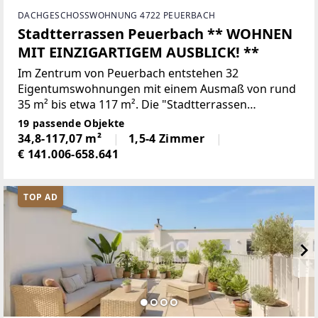
DACHGESCHOSSWOHNUNG 4722 PEUERBACH
Stadtterrassen Peuerbach ** WOHNEN
MIT EINZIGARTIGEM AUSBLICK! **
Im Zentrum von Peuerbach entstehen 32
Eigentumswohnungen mit einem Ausmaß von rund
35 m² bis etwa 117 m². Die "Stadtterrassen
Peuerbach" sind südwestlich ausgerichtet,
19 passende Objekte
erstrecken sich entlang des Narzissenweges und
34,8-117,07 m²
1,5-4 Zimmer
bieten einen schönen Ausblick über Peuerbach.
€ 141.006-658.641
TOP AD