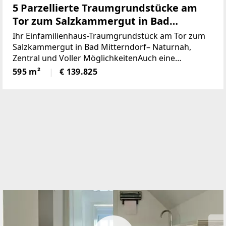
5 Parzellierte Traumgrundstücke am
Tor zum Salzkammergut in Bad
Mitterndorf - naturnah, zentral und
Ihr Einfamilienhaus-Traumgrundstück am Tor zum
voller Möglichkeiten (Provisionsfrei)
Salzkammergut in Bad Mitterndorf– Naturnah,
Zentral und Voller MöglichkeitenAuch eine
touristische Vermietung ist nach Absprache mit der
595 m²
€ 139.825
Gemeinde möglich.Die Loipe und Therme