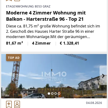
ETAGENWOHNUNG 8053 GRAZ
Moderne 4 Zimmer Wohnung mit
Balkon - Harterstraße 96 - Top 21
Diese ca. 81,75 m² große Wohnung befindet sich im
2. Geschoß des Hauses Harter Straße 96 in einer
modernen Wohnanlage.Mit der geräumigen
Wohnküche und den Schlafzimmern ist diese
81,67 m²
4 Zimmer
€ 1.328,41
Wohnung ein perfektes Zuhause für Singles, Paare
und Familien. Das
TOP AD
04.08.2026