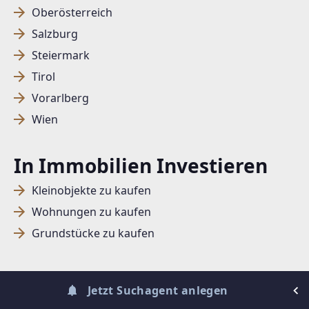
Oberösterreich
Salzburg
SUCHAGENT ANLEGEN FÜR DIE
Steiermark
AKTUELLEN SUCHKRITERIEN
Tirol
Dieser Filter wird viele Treffer erzeugen. Bitte setzen
Vorarlberg
Sie weitere Filter!
Wien
Treffer verfeinern
In Immobilien Investieren
Ich stimme der Verarbeitung meiner Daten, wie
in den
Datenschutzbestimmungen
beschrieben,
Kleinobjekte zu kaufen
zu.
Wohnungen zu kaufen
Grundstücke zu kaufen
Suchagent anlegen
Jetzt Suchagent anlegen