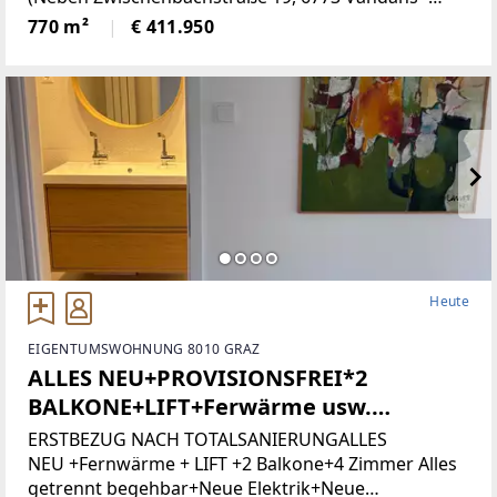
Grundstücksnummer129/2)Das Grundstück liegt in
770 m²
€ 411.950
Zone 5 - Wohngebiet und bietet
attraktiveBebauungsmöglichkeiten.
Heute
EIGENTUMSWOHNUNG 8010 GRAZ
ALLES NEU+PROVISIONSFREI*2
BALKONE+LIFT+Ferwärme usw.
(Provisionsfrei)
ERSTBEZUG NACH TOTALSANIERUNGALLES
NEU +Fernwärme + LIFT +2 Balkone+4 Zimmer Alles
getrennt begehbar+Neue Elektrik+Neue