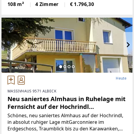
Wohnbereich (Küche mit Steinplatte und
108 m²
4 Zimmer
€ 1.796,30
hochwertigen Geräten)Badezimmer (neu)WC (neu)2
Heute
MASSIVHAUS 9571 ALBECK
Neu saniertes Almhaus in Ruhelage mit
Fernsicht auf der Hochrindl
(Provisionsfrei)
Schönes, neu saniertes Almhaus auf der Hochrindl,
in absolut ruhiger Lage mitGarconniere im
Erdgeschoss, Traumblick bis zu den Karawanken,