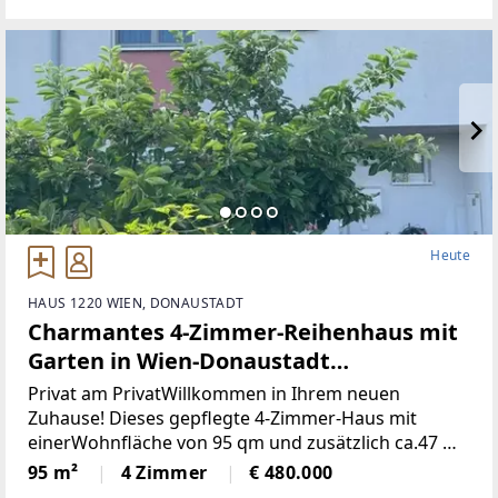
Heute
HAUS 1220 WIEN, DONAUSTADT
Charmantes 4-Zimmer-Reihenhaus mit
Garten in Wien-Donaustadt
(Provisionsfrei)
Privat am PrivatWillkommen in Ihrem neuen
Zuhause! Dieses gepflegte 4-Zimmer-Haus mit
einerWohnfläche von 95 qm und zusätzlich ca.47 m2
Keller einem großzügigen Grundstückvon 197 qm
95 m²
4 Zimmer
€ 480.000
bietet Ihnen und Ihrer Familie den idealen