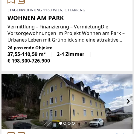
ETAGENWOHNUNG 1160 WIEN, OTTAKRING
WOHNEN AM PARK
Vermittlung – Finanzierung – VermietungDie
Vorsorgewohnungen im Projekt Wohnen am Park –
Urbanes Leben mit Grünblick sind eine attraktive
Möglichkeit um für die eigene Zukunft vorzusorgen
26 passende Objekte
– Sicherheit für mehrere Generationen garantiert!In
37,55-110,59 m²
2-4 Zimmer
€ 198.300-726.900