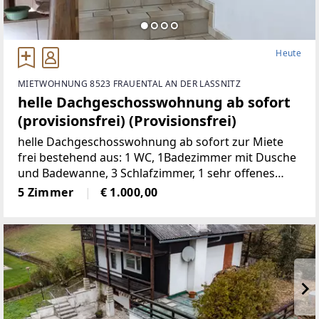
Heute
MIETWOHNUNG 8523 FRAUENTAL AN DER LASSNITZ
helle Dachgeschosswohnung ab sofort
(provisionsfrei) (Provisionsfrei)
helle Dachgeschosswohnung ab sofort zur Miete
frei bestehend aus: 1 WC, 1Badezimmer mit Dusche
und Badewanne, 3 Schlafzimmer, 1 sehr offenes
Wohnzimmermit Balkon und Kachelofen, 1 voll
5 Zimmer
€ 1.000,00
möbelierte Küche, 1 Abstellraum,
2Autostellplätze Miete