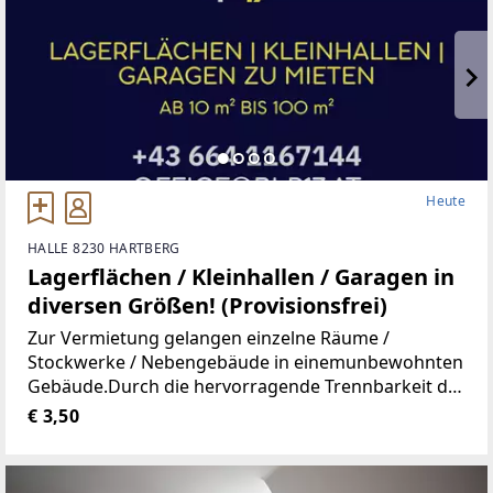
Heute
HALLE 8230 HARTBERG
Lagerflächen / Kleinhallen / Garagen in
diversen Größen! (Provisionsfrei)
Zur Vermietung gelangen einzelne Räume /
Stockwerke / Nebengebäude in einemunbewohnten
Gebäude.Durch die hervorragende Trennbarkeit der
Räumlichkeiten, stehen Ihnen Größen vonca. 10 m²
€ 3,50
bis ca. 100 m² zur Verfügung.Aufgrund der