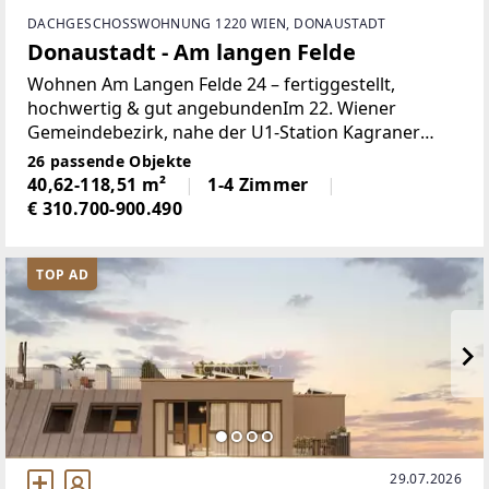
DACHGESCHOSSWOHNUNG 1220 WIEN, DONAUSTADT
Donaustadt - Am langen Felde
Wohnen Am Langen Felde 24 – fertiggestellt,
hochwertig & gut angebundenIm 22. Wiener
Gemeindebezirk, nahe der U1-Station Kagraner
Platz, stehen bereits fertiggestellte
26 passende Objekte
Eigentumswohnungen zum Einzug bereit. Die
40,62-118,51 m²
1-4 Zimmer
Wohnhausanlage mit vier Stiegen
€ 310.700-900.490
TOP AD
29.07.2026