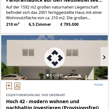
(Provisionsfrei)
Auf der 1592 m2 großen naturnahen Liegenschaft
befindet sich das 2001 fertiggestellte Haus mit einer
Wohnnutzfläche von ca. 210 m2. Die großen
Fensterspenden viel Tageslicht und ermöglichen auf
210 m²
6,5 Zimmer
€ 795.000
mehreren Ebenen einenaußergewöhnlichen Blick
Heute
EIGENTUMSWOHNUNG 7400 OBERWART
Hoch 42 - modern wohnen und
nachhaltig investieren (Provisionsfrei)