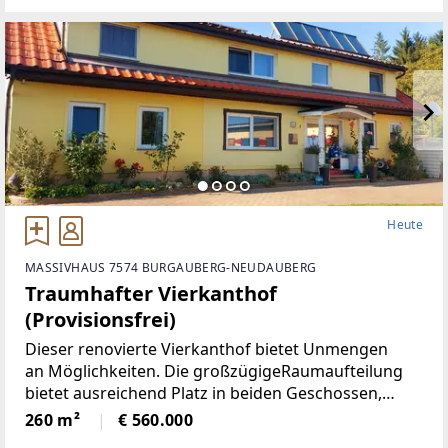
Rückzugsort.
Heute
MASSIVHAUS 7574 BURGAUBERG-NEUDAUBERG
Traumhafter Vierkanthof
(Provisionsfrei)
Dieser renovierte Vierkanthof bietet Unmengen
an Möglichkeiten. Die großzügigeRaumaufteilung
bietet ausreichend Platz in beiden Geschossen,
neben 5Schlafräumen, gibt es ein Wohnzimmer mit
260 m²
€ 560.000
neu renovierten Kachelofen,