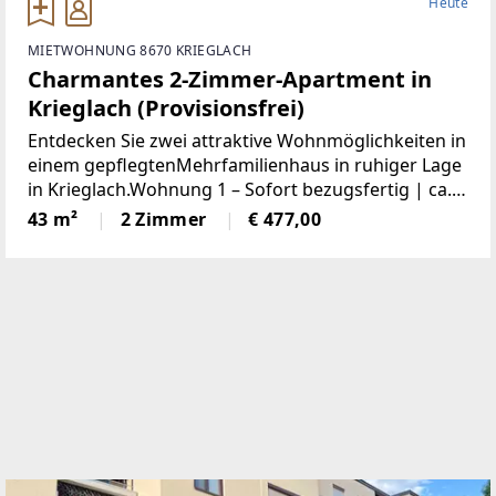
Heute
MIETWOHNUNG 8670 KRIEGLACH
Charmantes 2-Zimmer-Apartment in
Krieglach (Provisionsfrei)
Entdecken Sie zwei attraktive Wohnmöglichkeiten in
einem gepflegtenMehrfamilienhaus in ruhiger Lage
in Krieglach.Wohnung 1 – Sofort bezugsfertig | ca.
480 € BruttoFrisch und wie neu: Diese 43 m² große
43 m²
2 Zimmer
€ 477,00
Wohnung wurde komplett saniert. NeueKüche,