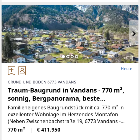
Heute
GRUND UND BODEN 6773 VANDANS
Traum-Baugrund in Vandans - 770 m²,
sonnig, Bergpanorama, beste
Infrastruktur! (Provisionsfrei)
Familieneigenes Baugrundstück mit ca. 770 m² in
exzellenter Wohnlage im Herzendes Montafon
(Neben Zwischenbachstraße 19, 6773 Vandans -
Grundstücksnummer129/2)Das Grundstück liegt in
770 m²
€ 411.950
Zone 5 - Wohngebiet und bietet