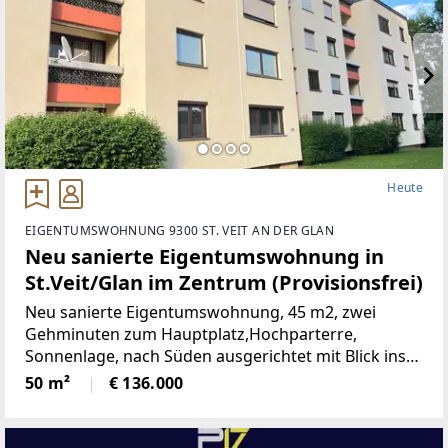
Heute
EIGENTUMSWOHNUNG 9300 ST. VEIT AN DER GLAN
Neu sanierte Eigentumswohnung in
St.Veit/Glan im Zentrum (Provisionsfrei)
Neu sanierte Eigentumswohnung, 45 m2, zwei
Gehminuten zum Hauptplatz,Hochparterre,
Sonnenlage, nach Süden ausgerichtet mit Blick ins
Grüne, mangelangt über nur 4 Stufen in die
50 m²
€ 136.000
Wohnung, Kindergarten, Volksschule,Mittelschule,
Gymnasium,