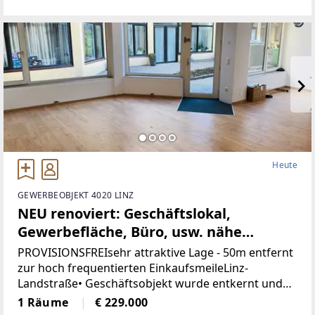
Maß an Privatsphäre, versprüht
historischenCharme
Heute
GEWERBEOBJEKT 4020 LINZ
NEU renoviert: Geschäftslokal,
Gewerbefläche, Büro, usw. nähe
Landstrasse-Linz (Provisionsfrei)
PROVISIONSFREIsehr attraktive Lage - 50m entfernt
zur hoch frequentierten EinkaufsmeileLinz-
Landstraße• Geschäftsobjekt wurde entkernt und
generalsaniert• Klimatisiert (Klimaanlage)• neue
1 Räume
€ 229.000
Böden, neue Heizkörper•