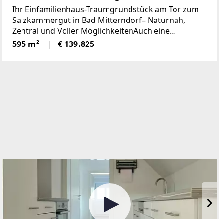
Mitterndorf - naturnah, zentral und
Ihr Einfamilienhaus-Traumgrundstück am Tor zum
voller Möglichkeiten (Provisionsfrei)
Salzkammergut in Bad Mitterndorf– Naturnah,
Zentral und Voller MöglichkeitenAuch eine
touristische Vermietung ist nach Absprache mit der
595 m²
€ 139.825
Gemeinde möglich.Die Loipe und Therme