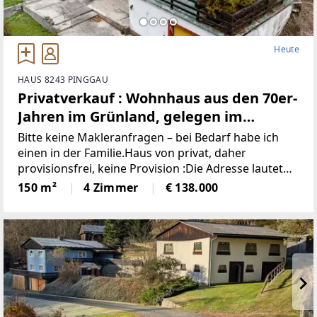
Heute
HAUS 8243 PINGGAU
Privatverkauf : Wohnhaus aus den 70er-
Jahren im Grünland, gelegen im
idyllischen Wechselgebiet
Bitte keine Makleranfragen – bei Bedarf habe ich
(Provisionsfrei)
einen in der Familie.Haus von privat, daher
provisionsfrei, keine Provision :Die Adresse lautet
“8243 Pinggau, Wiesenhöf 43“. Achtung : in
150 m²
4 Zimmer
€ 138.000
manchen Navis(auch