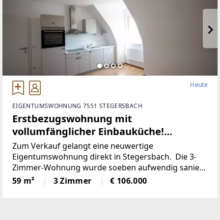
Heute
EIGENTUMSWOHNUNG 7551 STEGERSBACH
Erstbezugswohnung mit
vollumfänglicher Einbauküche!
(Provisionsfrei)
Zum Verkauf gelangt eine neuwertige
Eigentumswohnung direkt in Stegersbach. Die 3-
Zimmer-Wohnung wurde soeben aufwendig saniert.
So wurde unter anderem dieElektronik gänzlich
59 m²
3 Zimmer
€ 106.000
erneuert und für einen niedrigen