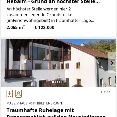
Hebalm - Grund an höchster Stelle
(Provisionsfrei)
An höchster Stelle werden hier 2
zusammenliegende Grundstücke
(imFerienwohngebiet) in traumhafter Lage
angeboten! Die beiden Grundstücke haben
2.065 m²
€ 122.000
inSumme 2.065m² (€59/ m²), sind süd-westlich
ausgerichtet und bieten perfekteAussicht auf etwa
1100
Heute
MASSIVHAUS 7091 BREITENBRUNN
Traumhafte Ruhelage mit
Panoramablick auf den Neusiedlersee