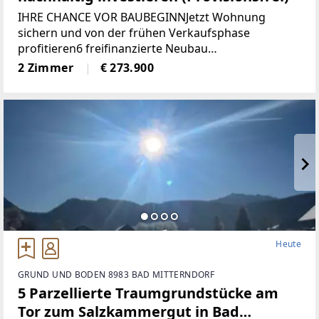
IHRE CHANCE VOR BAUBEGINNJetzt Wohnung
sichern und von der frühen Verkaufsphase
profitieren6 freifinanzierte Neubau
EigentumswohnungenWohnungsgrößen von ca. 50
2 Zimmer
€ 273.900
m² bis 68 m²Alle Wohnungen sind entweder mit
Eigengarten, Terrasse
Heute
GRUND UND BODEN 8983 BAD MITTERNDORF
5 Parzellierte Traumgrundstücke am
Tor zum Salzkammergut in Bad