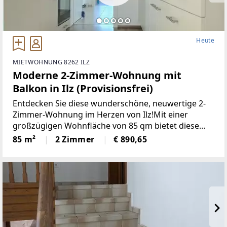
Heute
MIETWOHNUNG 8262 ILZ
Moderne 2-Zimmer-Wohnung mit
Balkon in Ilz (Provisionsfrei)
Entdecken Sie diese wunderschöne, neuwertige 2-
Zimmer-Wohnung im Herzen von Ilz!Mit einer
großzügigen Wohnfläche von 85 qm bietet diese
Wohnung den idealen Raumfür Singles oder Paare.
85 m²
2 Zimmer
€ 890,65
Die lichtdurchfluteten Räume überzeugen durch
einemoderne