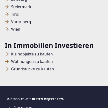
Steiermark
Tirol
SUCHAGENT ANLEGEN FÜR DIE
AKTUELLEN SUCHKRITERIEN
Vorarlberg
Wien
Dieser Filter wird viele Treffer erzeugen. Bitte setzen
Sie weitere Filter!
In Immobilien Investieren
Treffer verfeinern
Kleinobjekte zu kaufen
Ich stimme der Verarbeitung meiner Daten, wie
in den
Datenschutzbestimmungen
beschrieben,
Wohnungen zu kaufen
zu.
Grundstücke zu kaufen
Suchagent anlegen
© DIBEO.AT - DIE BESTEN OBJEKTE 2026
Jetzt Suchagent anlegen