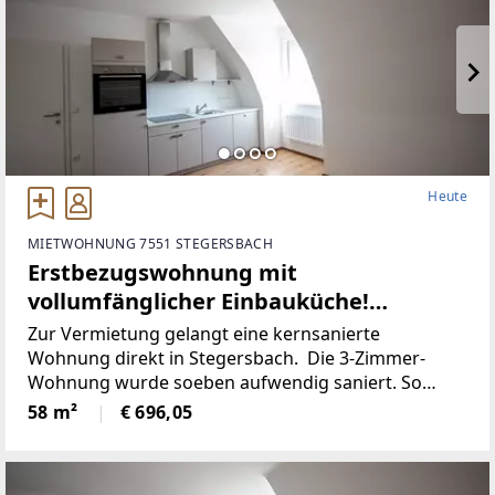
Heute
MIETWOHNUNG 7551 STEGERSBACH
Erstbezugswohnung mit
vollumfänglicher Einbauküche!
(Provisionsfrei)
Zur Vermietung gelangt eine kernsanierte
Wohnung direkt in Stegersbach. Die 3-Zimmer-
Wohnung wurde soeben aufwendig saniert. So
wurde unter anderem dieElektronik gänzlich
58 m²
€ 696,05
erneuert und für einen niedrigen