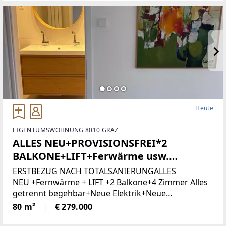
attraktiveBebauungsmöglichkeiten.
Heute
EIGENTUMSWOHNUNG 8010 GRAZ
ALLES NEU+PROVISIONSFREI*2
BALKONE+LIFT+Ferwärme usw.
(Provisionsfrei)
ERSTBEZUG NACH TOTALSANIERUNGALLES
NEU +Fernwärme + LIFT +2 Balkone+4 Zimmer Alles
getrennt begehbar+Neue Elektrik+Neue
Türen+Neues Bad+Neuer Parkett+Neue
80 m²
€ 279.000