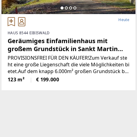
Heute
HAUS 8544 EIBISWALD
Geräumiges Einfamilienhaus mit
großem Grundstück in Sankt Martin
(Provisionsfrei)
PROVISIONSFREI FÜR DEN KÄUFER!Zum Verkauf ste
ht eine große Liegenschaft die viele Möglichkeiten bi
etet.Auf dem knapp 6.000m² großen Grundstück be
findet sich ein Wohngebäude bestehend aus derzeit
123 m²
€ 199.000
zwei getrennten Wohnungen, einem großen zweist
öckigen Wirtschaftsgebäude und einer Holzhütte mi
t angrenzendem Pool / Teich.* Das gesamte Grunds
tück wurde neu vermessen und ist im Grenzkataster
eingetragen.* Sämtliche Gebäude wurden neu Bau
bewilligt* Neuer Hauptstromanschluss sowie ein ne
uer Hauptverteilerkasten* Neuer Hauptwasseransc
hluss (Kanalanschluss auch bereits vorhanden)* Ka