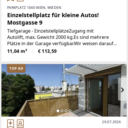
PARKPLATZ 1040 WIEN, WIEDEN
Einzelstellplatz für kleine Autos!
Mostgasse 9
Tiefgarage - EinzelstellplätzeZugang mit
Autolift, max. Gewicht 2000 kg.Es sind mehrere
Plätze in der Garage verfügbar.Wir weisen darauf
hin, dass zwischen dem Vermittler und dem zu
11,04 m²
€ 113,59
vermittelnden Dritten ein familiäres oder
TOP AD
29.07.2026