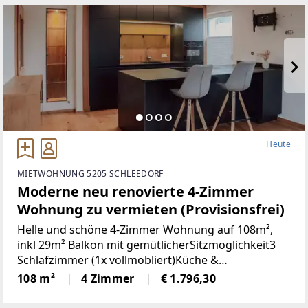
Heute
MIETWOHNUNG 5205 SCHLEEDORF
Moderne neu renovierte 4-Zimmer
Wohnung zu vermieten (Provisionsfrei)
Helle und schöne 4-Zimmer Wohnung auf 108m²,
inkl 29m² Balkon mit gemütlicherSitzmöglichkeit3
Schlafzimmer (1x vollmöbliert)Küche &
Wohnbereich (Küche mit Steinplatte und
108 m²
4 Zimmer
€ 1.796,30
hochwertigen Geräten)Badezimmer (neu)WC (neu)2