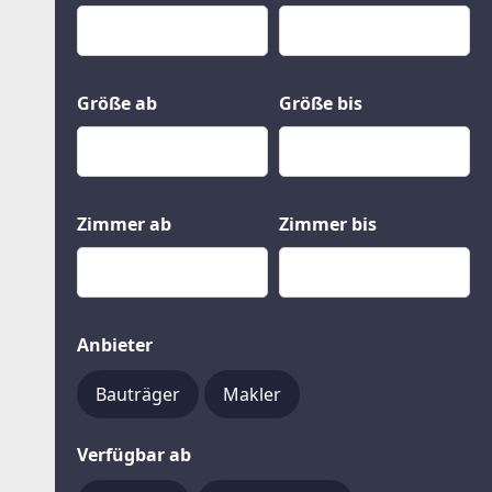
Kauf
Gewerbeobjekte
Miete
Grund und Boden
Mietkauf
Kleinobjekte
Größe ab
Größe bis
Zimmer ab
Zimmer bis
Anbieter
Bauträger
Makler
Verfügbar ab