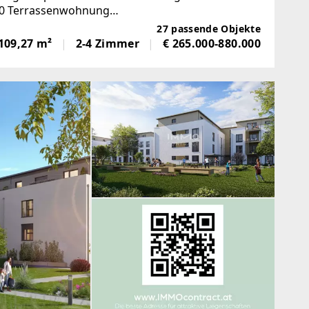
/10 Terrassenwohnung
eWannen/DuschbadWC2Schlafzimmer/TerrasseAn
27 passende Objekte
109,27 m²
2-4 Zimmer
€ 265.000-880.000