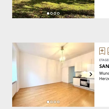
eine 
in d
1972 
ETAGE
SAN
Wund
Herze
Lifts
Wohn
Wohn
Einb