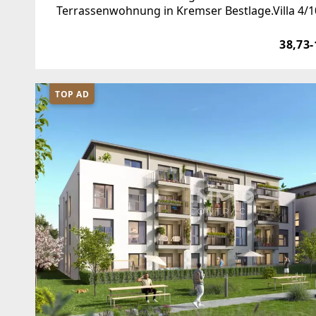
Terrassenwohnung in Kremser Bestlage.Villa 4
DGVorraumAbstellraumWohnessküche/Terrass
legerpreis
38,73-
TOP AD