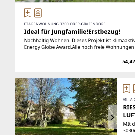
ETAGENWOHNUNG 3200 OBER-GRAFENDORF
Ideal für Jungfamilie!Erstbezug!
Nachhaltig Wohnen. Dieses Projekt ist klimaakti
Energy Globe Award.Alle noch freie Wohnungen f
Seite.https://www.immocontract.at/projekt/woh
54,42
VILLA
RIE
LUF
MIt 
3030