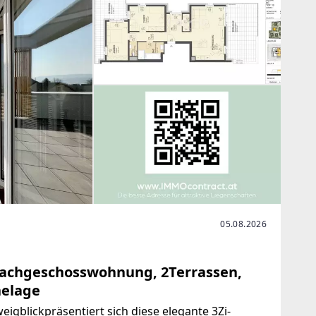
05.08.2026
chgeschosswohnung, 2Terrassen,
helage
igblickpräsentiert sich diese elegante 3Zi-