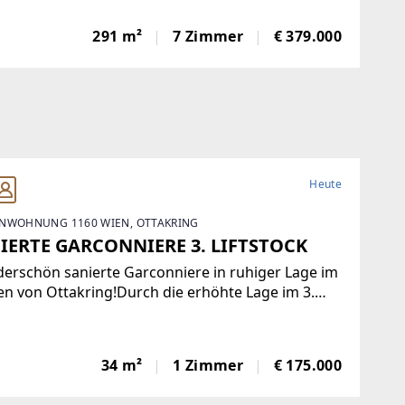
wunderbare Gelegenheit, ein einmaliges Domizil
er beliebten Gemeinde Krumbach zu schaffen!Das
291 m²
7 Zimmer
€ 379.000
in Ziegelbauweise errichtete Haus
Heute
NWOHNUNG 1160 WIEN, OTTAKRING
IERTE GARCONNIERE 3. LIFTSTOCK
erschön sanierte Garconniere in ruhiger Lage im
n von Ottakring!Durch die erhöhte Lage im 3.
tock ist diese nach Nord und Süd ausgerichtete
ung sehr hell und bietet eine angenehme
atmosphäre. Sie verfügt über eine moderne
34 m²
1 Zimmer
€ 175.000
auküche,