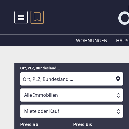
WOHNUNGEN
HÄUS
Ort, PLZ, Bundesland ...
Alle Immobilien
Alle Immobilien
Miete oder Kauf
Suche läuft
Wohnungen
Miete oder Kauf
Preis ab
Preis bis
Häuser