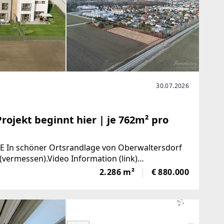
30.07.2026
rojekt beginnt hier | je 762m² pro
 schöner Ortsrandlage von Oberwaltersdorf
(vermessen).Video Information (link)
eHn688BsJeB6p78Lv.mp4]Infos:-
2.286 m²
€ 880.000