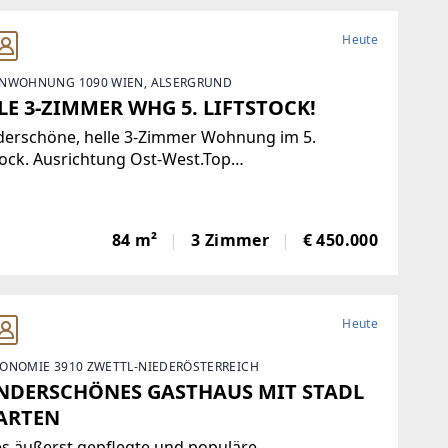
Heute
NWOHNUNG 1090 WIEN, ALSERGRUND
LE 3-ZIMMER WHG 5. LIFTSTOCK!
erschöne, helle 3-Zimmer Wohnung im 5.
tock. Ausrichtung Ost-West.Top
hrsanbindung. Zentralheizung. Parkett,
sien, Abstellraum. Kellerabteil.Diese
durchflutete Etagenwohnung bietet reichlich Platz
84 m²
3 Zimmer
€ 450.000
einer Wohnfläche von
Heute
ONOMIE 3910 ZWETTL-NIEDERÖSTERREICH
DERSCHÖNES GASTHAUS MIT STADL
ARTEN
s äußerst gepflegte und populäre