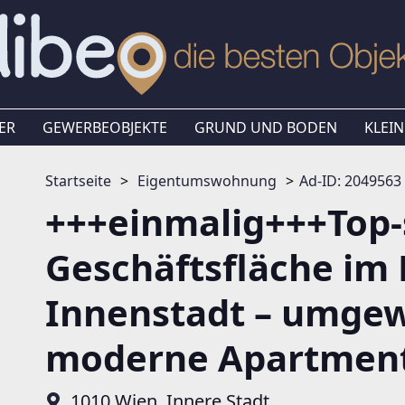
ER
GEWERBEOBJEKTE
GRUND UND BODEN
KLEIN
Startseite
Eigentumswohnung
Ad-ID: 2049563
+++einmalig+++Top-
Geschäftsfläche im
Innenstadt – umgew
moderne Apartmen
1010 Wien, Innere Stadt