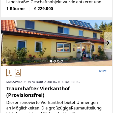
Landstraße• Geschäftsobjekt wurde entkernt und
generalsaniert• Klimatisiert (Klimaanlage)• neue
1 Räume
€ 229.000
Böden, neue Heizkörper•
Heute
MASSIVHAUS 7574 BURGAUBERG-NEUDAUBERG
Traumhafter Vierkanthof
(Provisionsfrei)
Dieser renovierte Vierkanthof bietet Unmengen
an Möglichkeiten. Die großzügigeRaumaufteilung