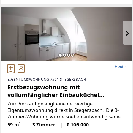
Heute
EIGENTUMSWOHNUNG 7551 STEGERSBACH
Erstbezugswohnung mit
vollumfänglicher Einbauküche!
(Provisionsfrei)
Zum Verkauf gelangt eine neuwertige
Eigentumswohnung direkt in Stegersbach. Die 3-
Zimmer-Wohnung wurde soeben aufwendig saniert.
So wurde unter anderem dieElektronik gänzlich
59 m²
3 Zimmer
€ 106.000
erneuert und für einen niedrigen