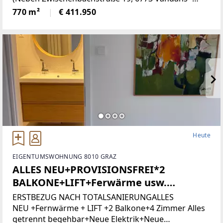
Grundstücksnummer129/2)Das Grundstück liegt in
770 m²
€ 411.950
Zone 5 - Wohngebiet und bietet
attraktiveBebauungsmöglichkeiten.
Heute
EIGENTUMSWOHNUNG 8010 GRAZ
ALLES NEU+PROVISIONSFREI*2
BALKONE+LIFT+Ferwärme usw.
(Provisionsfrei)
ERSTBEZUG NACH TOTALSANIERUNGALLES
NEU +Fernwärme + LIFT +2 Balkone+4 Zimmer Alles
getrennt begehbar+Neue Elektrik+Neue