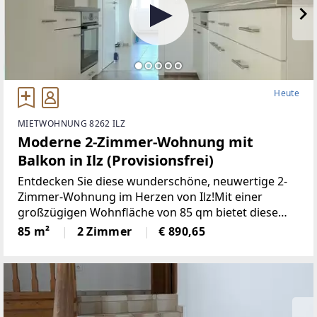
Heute
MIETWOHNUNG 8262 ILZ
Moderne 2-Zimmer-Wohnung mit
Balkon in Ilz (Provisionsfrei)
Entdecken Sie diese wunderschöne, neuwertige 2-
Zimmer-Wohnung im Herzen von Ilz!Mit einer
großzügigen Wohnfläche von 85 qm bietet diese
Wohnung den idealen Raumfür Singles oder Paare.
85 m²
2 Zimmer
€ 890,65
Die lichtdurchfluteten Räume überzeugen durch
einemoderne