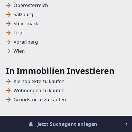
Oberösterreich
Salzburg
SUCHAGENT ANLEGEN FÜR DIE
Steiermark
AKTUELLEN SUCHKRITERIEN
Tirol
Dieser Filter wird viele Treffer erzeugen. Bitte setzen
Vorarlberg
Sie weitere Filter!
Wien
Treffer verfeinern
In Immobilien Investieren
Ich stimme der Verarbeitung meiner Daten, wie
in den
Datenschutzbestimmungen
beschrieben,
Kleinobjekte zu kaufen
zu.
Wohnungen zu kaufen
Grundstücke zu kaufen
Suchagent anlegen
Jetzt Suchagent anlegen