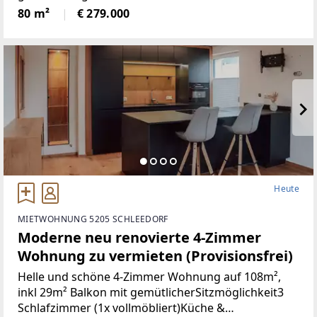
Türen+Neues Bad+Neuer Parkett+Neue
80 m²
€ 279.000
Heute
MIETWOHNUNG 5205 SCHLEEDORF
Moderne neu renovierte 4-Zimmer
Wohnung zu vermieten (Provisionsfrei)
Helle und schöne 4-Zimmer Wohnung auf 108m²,
inkl 29m² Balkon mit gemütlicherSitzmöglichkeit3
Schlafzimmer (1x vollmöbliert)Küche &