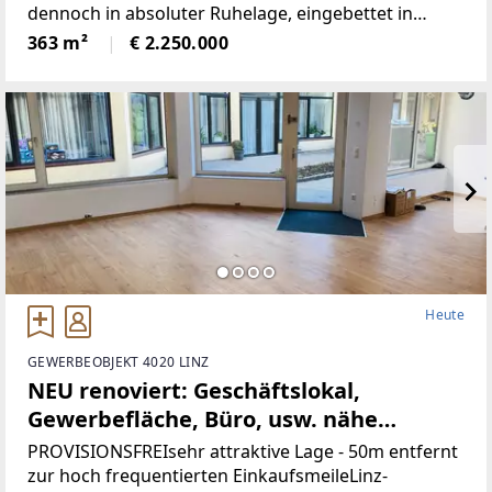
dennoch in absoluter Ruhelage, eingebettet in
wunderbare Natur.Die Liegenschaft bietet ein hohes
363 m²
€ 2.250.000
Maß an Privatsphäre, versprüht
historischenCharme
Heute
GEWERBEOBJEKT 4020 LINZ
NEU renoviert: Geschäftslokal,
Gewerbefläche, Büro, usw. nähe
Landstrasse-Linz (Provisionsfrei)
PROVISIONSFREIsehr attraktive Lage - 50m entfernt
zur hoch frequentierten EinkaufsmeileLinz-