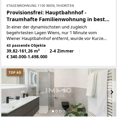
ETAGENWOHNUNG 1100 WIEN, FAVORITEN
Provisionsfrei: Hauptbahnhof -
Traumhafte Familienwohnung in bester
Lage: Luxuriöse Ausstattung
In einer der dynamischsten und zugleich
begehrtesten Lagen Wiens, nur 1 Minute vom
Wiener Hauptbahnhof entfernt, wurde vor Kurzem
ein außergewöhnliches Wohnprojekt fertiggestellt,
43 passende Objekte
das modernen Wohnkomfort, hochwertige
39,82-161,26 m²
2-4 Zimmer
Architektur und urbanen Lifestyle
€ 340.000-1.498.000
TOP AD