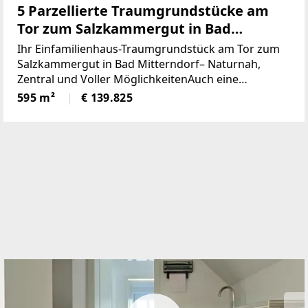
5 Parzellierte Traumgrundstücke am
Tor zum Salzkammergut in Bad
Mitterndorf - naturnah, zentral und
Ihr Einfamilienhaus-Traumgrundstück am Tor zum
voller Möglichkeiten (Provisionsfrei)
Salzkammergut in Bad Mitterndorf– Naturnah,
Zentral und Voller MöglichkeitenAuch eine
touristische Vermietung ist nach Absprache mit der
595 m²
€ 139.825
Gemeinde möglich.Die Loipe und Therme