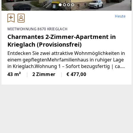
Heute
MIETWOHNUNG 8670 KRIEGLACH
Charmantes 2-Zimmer-Apartment in
Krieglach (Provisionsfrei)
Entdecken Sie zwei attraktive Wohnmöglichkeiten in
einem gepflegtenMehrfamilienhaus in ruhiger Lage
in Krieglach.Wohnung 1 – Sofort bezugsfertig | ca.
480 € BruttoFrisch und wie neu: Diese 43 m² große
43 m²
2 Zimmer
€ 477,00
Wohnung wurde komplett saniert. NeueKüche,