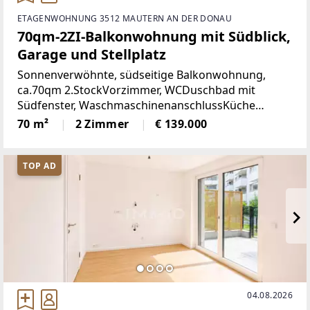
ETAGENWOHNUNG 3512 MAUTERN AN DER DONAU
70qm-2ZI-Balkonwohnung mit Südblick,
Garage und Stellplatz
Sonnenverwöhnte, südseitige Balkonwohnung,
ca.70qm 2.StockVorzimmer, WCDuschbad mit
Südfenster, WaschmaschinenanschlussKüche
südseitig, möbliertWohnzimmer mit
70 m²
2 Zimmer
€ 139.000
Gaszentralheizung, SüdbalkonSchlafzimmer nach
NordenDie Anlage verfügt
TOP AD
04.08.2026