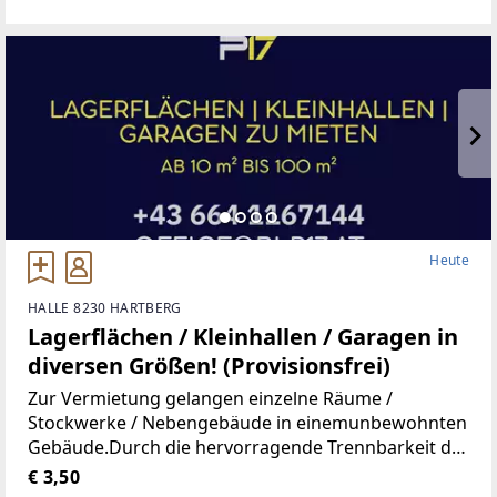
Wohnung, Kindergarten, Volksschule,Mittelschule,
Gymnasium,
Heute
HALLE 8230 HARTBERG
Lagerflächen / Kleinhallen / Garagen in
diversen Größen! (Provisionsfrei)
Zur Vermietung gelangen einzelne Räume /
Stockwerke / Nebengebäude in einemunbewohnten
Gebäude.Durch die hervorragende Trennbarkeit der
Räumlichkeiten, stehen Ihnen Größen vonca. 10 m²
€ 3,50
bis ca. 100 m² zur Verfügung.Aufgrund der