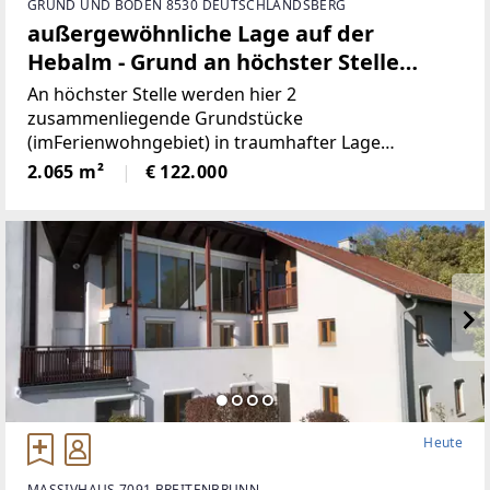
GRUND UND BODEN 8530 DEUTSCHLANDSBERG
außergewöhnliche Lage auf der
Hebalm - Grund an höchster Stelle
(Provisionsfrei)
An höchster Stelle werden hier 2
zusammenliegende Grundstücke
(imFerienwohngebiet) in traumhafter Lage
angeboten! Die beiden Grundstücke haben
2.065 m²
€ 122.000
inSumme 2.065m² (€59/ m²), sind süd-westlich
ausgerichtet und bieten perfekteAussicht auf etwa
1100
Heute
MASSIVHAUS 7091 BREITENBRUNN