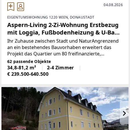
04.08.2026
EIGENTUMSWOHNUNG 1220 WIEN, DONAUSTADT
Aspern-Living 2-Zi-Wohnung Erstbezug
mit Loggia, Fußbodenheizung & U-Bahn
Nähe in 1220 Wien!
Ihr Zuhause zwischen Stadt und NaturAngrenzend
an ein bestehendes Bauvorhaben erweitert das
Projekt das Quartier um 80 freifinanzierte,
provisionsfreie Eigentumswohnungen sowie 37
62 passende Objekte
PKW-Tiefgaragenstellplätze. Die gut
34,8-81,2 m²
2-4 Zimmer
geplanten zwei und drei Zimmer
€ 239.500-640.500