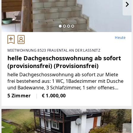
Heute
MIETWOHNUNG 8523 FRAUENTAL AN DER LASSNITZ
helle Dachgeschosswohnung ab sofort
(provisionsfrei) (Provisionsfrei)
helle Dachgeschosswohnung ab sofort zur Miete
frei bestehend aus: 1 WC, 1Badezimmer mit Dusche
und Badewanne, 3 Schlafzimmer, 1 sehr offenes
Wohnzimmermit Balkon und Kachelofen, 1 voll
5 Zimmer
€ 1.000,00
möbelierte Küche, 1 Abstellraum,
2Autostellplätze Miete