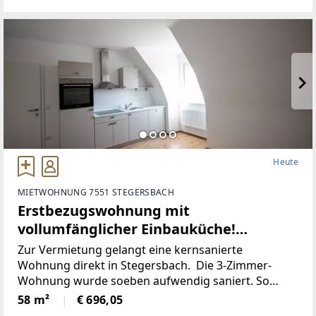
Heute
MIETWOHNUNG 7551 STEGERSBACH
Erstbezugswohnung mit
vollumfänglicher Einbauküche!
(Provisionsfrei)
Zur Vermietung gelangt eine kernsanierte
Wohnung direkt in Stegersbach. Die 3-Zimmer-
Wohnung wurde soeben aufwendig saniert. So
wurde unter anderem dieElektronik gänzlich
58 m²
€ 696,05
erneuert und für einen niedrigen