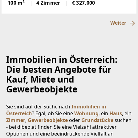
Sonnenlage, hierscheint den ganzen Tag die Sonne,
100 m²
4 Zimmer
€ 327.000
über der Nebelgrenze, in 1600m Seehöhegelegen,
schöne
Weiter
Immobilien in Österreich:
Die besten Angebote für
Kauf, Miete und
Gewerbeobjekte
Sie sind auf der Suche nach
Immobilien in
Österreich
? Egal, ob Sie eine
Wohnung
, ein
Haus
, ein
Zimmer
,
Gewerbeobjekte
oder
Grundstücke
suchen
- bei dibeo.at finden Sie eine Vielzahl attraktiver
Optionen und eine beeindruckende Vielfalt an