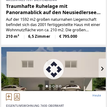
Traumhafte Ruhelage mit
Panoramablick auf den Neusiedlersee
(Provisionsfrei)
Auf der 1592 m2 großen naturnahen Liegenschaft
befindet sich das 2001 fertiggestellte Haus mit einer
Wohnnutzfläche von ca. 210 m2. Die großen
Fensterspenden viel Tageslicht und ermöglichen auf
210 m²
6,5 Zimmer
€ 795.000
mehreren Ebenen einenaußergewöhnlichen Blick
Heute
EIGENTUMSWOHNUNG 7400 OBERWART