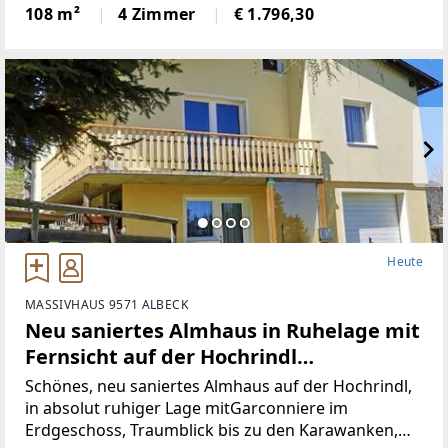
Wohnbereich (Küche mit Steinplatte und
108 m²
4 Zimmer
€ 1.796,30
hochwertigen Geräten)Badezimmer (neu)WC (neu)2
Heute
MASSIVHAUS 9571 ALBECK
Neu saniertes Almhaus in Ruhelage mit
Fernsicht auf der Hochrindl
(Provisionsfrei)
Schönes, neu saniertes Almhaus auf der Hochrindl,
in absolut ruhiger Lage mitGarconniere im
Erdgeschoss, Traumblick bis zu den Karawanken,