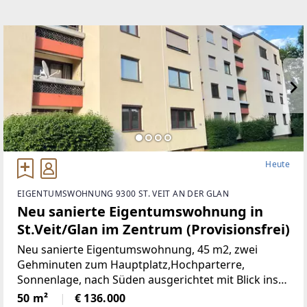
Heute
EIGENTUMSWOHNUNG 9300 ST. VEIT AN DER GLAN
Neu sanierte Eigentumswohnung in
St.Veit/Glan im Zentrum (Provisionsfrei)
Neu sanierte Eigentumswohnung, 45 m2, zwei
Gehminuten zum Hauptplatz,Hochparterre,
Sonnenlage, nach Süden ausgerichtet mit Blick ins
Grüne, mangelangt über nur 4 Stufen in die
50 m²
€ 136.000