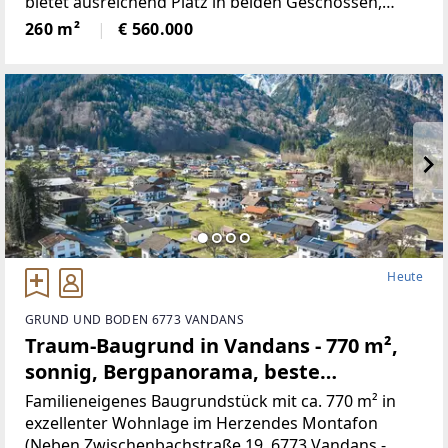
bietet ausreichend Platz in beiden Geschossen,
neben 5Schlafräumen, gibt es ein Wohnzimmer mit
260 m²
€ 560.000
neu renovierten Kachelofen,
Heute
GRUND UND BODEN 6773 VANDANS
Traum-Baugrund in Vandans - 770 m²,
sonnig, Bergpanorama, beste
Infrastruktur! (Provisionsfrei)
Familieneigenes Baugrundstück mit ca. 770 m² in
exzellenter Wohnlage im Herzendes Montafon
(Neben Zwischenbachstraße 19, 6773 Vandans -