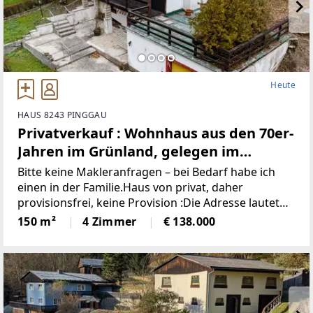
Heute
HAUS 8243 PINGGAU
Privatverkauf : Wohnhaus aus den 70er-
Jahren im Grünland, gelegen im
idyllischen Wechselgebiet
Bitte keine Makleranfragen – bei Bedarf habe ich
(Provisionsfrei)
einen in der Familie.Haus von privat, daher
provisionsfrei, keine Provision :Die Adresse lautet
“8243 Pinggau, Wiesenhöf 43“. Achtung : in
150 m²
4 Zimmer
€ 138.000
manchen Navis(auch