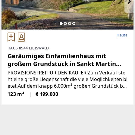
Heute
HAUS 8544 EIBISWALD
Geräumiges Einfamilienhaus mit
großem Grundstück in Sankt Martin
(Provisionsfrei)
PROVISIONSFREI FÜR DEN KÄUFER!Zum Verkauf ste
ht eine große Liegenschaft die viele Möglichkeiten bi
etet.Auf dem knapp 6.000m² großen Grundstück be
findet sich ein Wohngebäude bestehend aus derzeit
123 m²
€ 199.000
zwei getrennten Wohnungen, einem großen zweist
öckigen Wirtschaftsgebäude und einer Holzhütte mi
t angrenzendem Pool / Teich.* Das gesamte Grunds
tück wurde neu vermessen und ist im Grenzkataster
eingetragen.* Sämtliche Gebäude wurden neu Bau
bewilligt* Neuer Hauptstromanschluss sowie ein ne