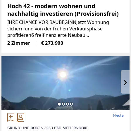
Hoch 42 - modern wohnen und
nachhaltig investieren (Provisionsfrei)
IHRE CHANCE VOR BAUBEGINNJetzt Wohnung
sichern und von der frühen Verkaufsphase
profitieren6 freifinanzierte Neubau
EigentumswohnungenWohnungsgrößen von ca. 50
2 Zimmer
€ 273.900
m² bis 68 m²Alle Wohnungen sind entweder mit
Eigengarten, Terrasse
Heute
GRUND UND BODEN 8983 BAD MITTERNDORF