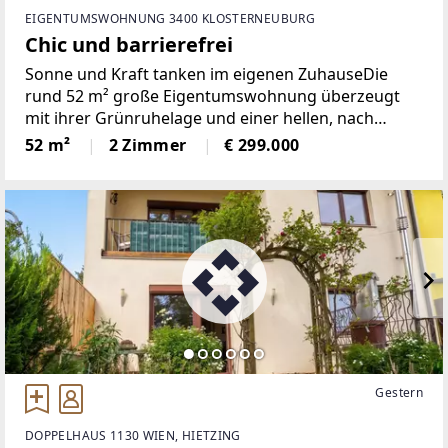
EIGENTUMSWOHNUNG 3400 KLOSTERNEUBURG
Chic und barrierefrei
Sonne und Kraft tanken im eigenen ZuhauseDie
rund 52 m² große Eigentumswohnung überzeugt
mit ihrer Grünruhelage und einer hellen, nach
Südwesten ausgerichteten Loggia. Großzügige
52 m²
2 Zimmer
€ 299.000
Fensterflächen sorgen für ein lichtdurchflutetes
Gestern
DOPPELHAUS 1130 WIEN, HIETZING