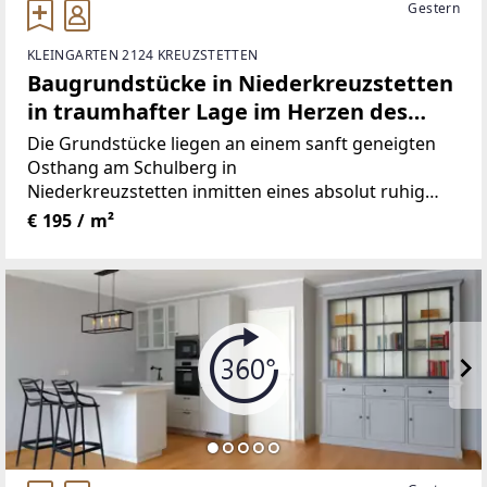
Gestern
KLEINGARTEN 2124 KREUZSTETTEN
Baugrundstücke in Niederkreuzstetten
in traumhafter Lage im Herzen des
Weinviertels
Die Grundstücke liegen an einem sanft geneigten
Osthang am Schulberg in
Niederkreuzstetten inmitten eines absolut ruhig
gelegenen Siedlungsgebietes und sind von Feldern
€ 195 / m²
umgeben.Für die Grundstücke liegt bereits ein
Teilungsplan vor,