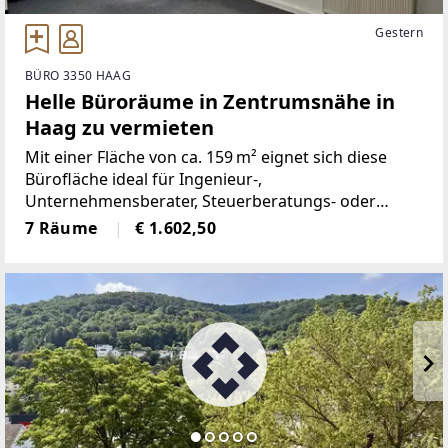
Gestern
BÜRO 3350 HAAG
Helle Büroräume in Zentrumsnähe in
Haag zu vermieten
Mit einer Fläche von ca. 159 m² eignet sich diese
Bürofläche ideal für Ingenieur-,
Unternehmensberater, Steuerberatungs- oder
Versicherungsbüros. Auch als Notar-,
7 Räume
€ 1.602,50
Rechtsanwaltskanzlei oder als Arztgruppen-,
Physiotherapeuten-