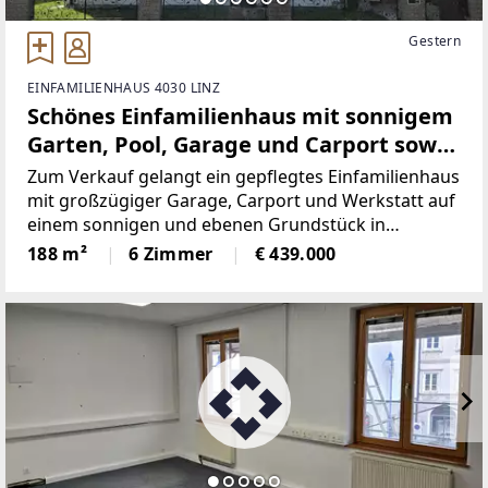
Gestern
EINFAMILIENHAUS 4030 LINZ
Schönes Einfamilienhaus mit sonnigem
Garten, Pool, Garage und Carport sowie
Hobby-Werkstatt in 4030 Linz
Zum Verkauf gelangt ein gepflegtes Einfamilienhaus
mit großzügiger Garage, Carport und Werkstatt auf
einem sonnigen und ebenen Grundstück in
attraktiver Grünlage nahe Linz.Die Liegenschaft
188 m²
6 Zimmer
€ 439.000
verbindet naturnahes Wohnen mit einer sehr guten
Verkehrsanbindung