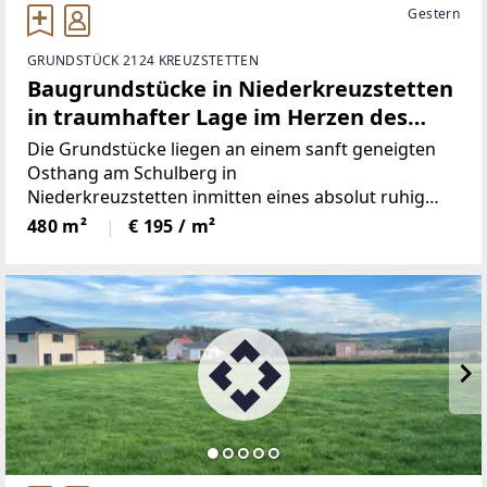
Gestern
GRUNDSTÜCK 2124 KREUZSTETTEN
Baugrundstücke in Niederkreuzstetten
in traumhafter Lage im Herzen des
Weinviertels
Die Grundstücke liegen an einem sanft geneigten
Osthang am Schulberg in
Niederkreuzstetten inmitten eines absolut ruhig
gelegenen Siedlungsgebietes und sind von Feldern
480 m²
€ 195 / m²
umgeben.Für die Grundstücke liegt bereits ein
Teilungsplan vor,