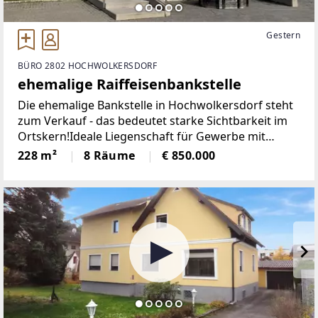
Gestern
BÜRO 2802 HOCHWOLKERSDORF
ehemalige Raiffeisenbankstelle
Die ehemalige Bankstelle in Hochwolkersdorf steht
zum Verkauf - das bedeutet starke Sichtbarkeit im
Ortskern!Ideale Liegenschaft für Gewerbe mit
Kundenkontakt, Eignung für medizinische,
228 m²
8 Räume
€ 850.000
therapeutische und beratende Tätigkeiten. Vier
Kundenparkplätze