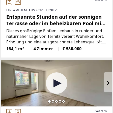
EINFAMILIENHAUS 2630 TERNITZ
Entspannte Stunden auf der sonnigen
Terrasse oder im beheizbaren Pool mit
Blick auf den Gfieder!
Dieses großzügige Einfamilienhaus in ruhiger und
naturnaher Lage von Ternitz vereint Wohnkomfort,
Erholung und eine ausgezeichnete Lebensqualität.
Auf rund 164 m² Wohnfläche bietet die Immobilie
164,1 m²
4 Zimmer
€ 580.000
eine durchdachte Raumaufteilung
Gestern