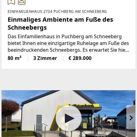
EINFAMILIENHAUS 2734 PUCHBERG AM SCHNEEBERG
Einmaliges Ambiente am Fuße des
Schneebergs
Das Einfamilienhaus in Puchberg am Schneeberg
bietet Ihnen eine einzigartige Ruhelage am Fuße des
beeindruckenden Schneebergs. Es erwartet Sie hier
ein Zuhause, das Qualität und Gemütlichkeit perfekt
80 m²
3 Zimmer
€ 289.000
verbindet. Ideal als Rückzugsort oder dauerhafter