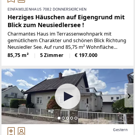
EINFAMILIENHAUS 7082 DONNERSKIRCHEN
Herziges Häuschen auf Eigengrund mit
Blick zum Neusiedlersee !
Charmantes Haus im Terrassenwohnpark mit
gemütlichem Charakter und schönen Blick Richtung
Neusiedler See. Auf rund 85,75 m² Wohnfläche
erwarten Sie insgesamt fünf Zimmer, die vielseitige
85,75 m²
5 Zimmer
€ 197.000
Nutzungsmöglichkeiten für Wohnen, Arbeiten oder
Gäste
Gestern