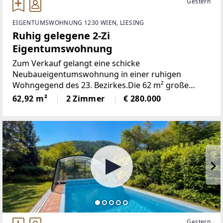
Gestern
EIGENTUMSWOHNUNG 1230 WIEN, LIESING
Ruhig gelegene 2-Zi
Eigentumswohnung
Zum Verkauf gelangt eine schicke
Neubaueigentumswohnung in einer ruhigen
Wohngegend des 23. Bezirkes.Die 62 m² große
Wohnung ist hof- und straßenseitig, nach Nord
62,92 m²
2 Zimmer
€ 280.000
(Schlafzimmer) und Süden (Wohnküche + Balkon)
ausgerichtet und wie folgt aufgeteilt:+
Gestern