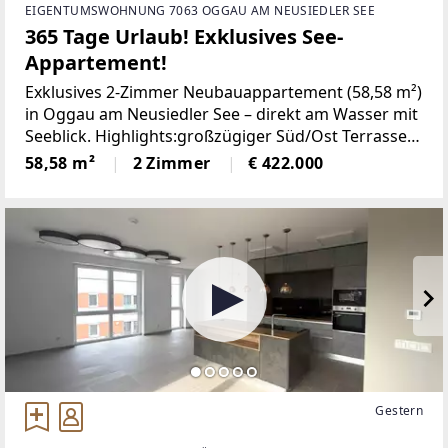
EIGENTUMSWOHNUNG 7063 OGGAU AM NEUSIEDLER SEE
365 Tage Urlaub! Exklusives See-
Appartement!
Exklusives 2-Zimmer Neubauappartement (58,58 m²)
in Oggau am Neusiedler See – direkt am Wasser mit
Seeblick. Highlights:großzügiger Süd/Ost Terrasse
mit 32,12 m²barrierefreiLiftKlimaanlagePool
58,58 m²
2 Zimmer
€ 422.000
Gestern