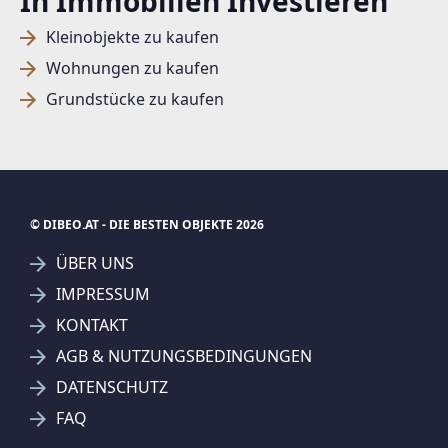
In Immobilien Investieren
Kleinobjekte zu kaufen
Wohnungen zu kaufen
Grundstücke zu kaufen
© DIBEO.AT - DIE BESTEN OBJEKTE 2026
ÜBER UNS
IMPRESSUM
KONTAKT
SUCHAGENT ANLEGEN FÜR DIE
AGB & NUTZUNGSBEDINGUNGEN
AKTUELLEN SUCHKRITERIEN
DATENSCHUTZ
RAIFFEISEN IMMOBILIEN VERMITTLUNG GMBH
FAQ
Treffer verfeinern