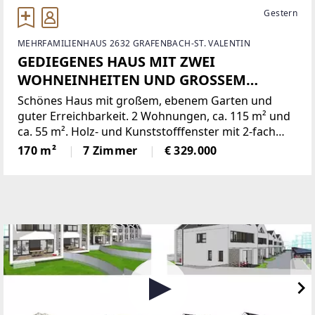
Gestern
MEHRFAMILIENHAUS 2632 GRAFENBACH-ST. VALENTIN
GEDIEGENES HAUS MIT ZWEI
WOHNEINHEITEN UND GROSSEM
GARTEN!
Schönes Haus mit großem, ebenem Garten und
guter Erreichbarkeit. 2 Wohnungen, ca. 115 m² und
ca. 55 m². Holz- und Kunststofffenster mit 2-fach
Isolierverglasung und Außenrollos, Fassade inkl.
170 m²
7 Zimmer
€ 329.000
Vollwärmedämmung, Loggia, Zentralheizung mit
Gas oder festen