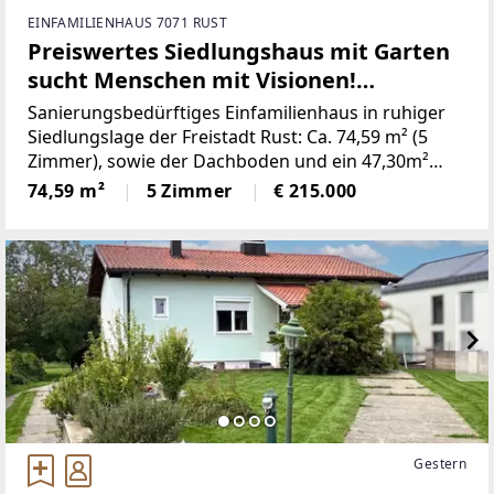
EINFAMILIENHAUS 7071 RUST
Preiswertes Siedlungshaus mit Garten
sucht Menschen mit Visionen!
Sanierungsbedarf!
Sanierungsbedürftiges Einfamilienhaus in ruhiger
Siedlungslage der Freistadt Rust: Ca. 74,59 m² (5
Zimmer), sowie der Dachboden und ein 47,30m²
Vollkeller bieten viel Spielraum für Ihre Ideen.
74,59 m²
5 Zimmer
€ 215.000
Highlight ist der rund 498 m² Garten - ein
Gestern