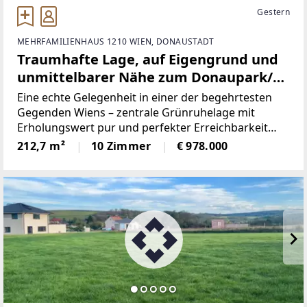
Gestern
MEHRFAMILIENHAUS 1210 WIEN, DONAUSTADT
Traumhafte Lage, auf Eigengrund und
unmittelbarer Nähe zum Donaupark/
Alte Donau - Bruckhaufen
Eine echte Gelegenheit in einer der begehrtesten
Gegenden Wiens – zentrale Grünruhelage mit
Erholungswert pur und perfekter Erreichbarkeit
„Wohnen wo andere Urlaub machen“ – einzigartige
212,7 m²
10 Zimmer
€ 978.000
Chance