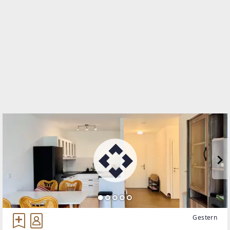
1020 Wien, Leopoldstadt
TELEFON
+43 (0) 5 17 517
WEBSITE
http://www.riv.at/
EMAIL
office@riv.at
Gestern