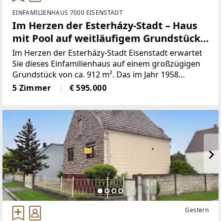
EINFAMILIENHAUS 7000 EISENSTADT
Im Herzen der Esterházy-Stadt – Haus
mit Pool auf weitläufigem Grundstück
in begehrter Wohnlage
Im Herzen der Esterházy-Stadt Eisenstadt erwartet
Sie dieses Einfamilienhaus auf einem großzügigen
Grundstück von ca. 912 m². Das im Jahr 1958
errichtete Wohnhaus bietet rund fünf Zimmer, eine
5 Zimmer
€ 595.000
Gestern