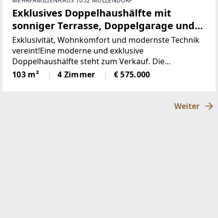
MEHRFAMILIENHAUS 7052 MÜLLENDORF
Exklusives Doppelhaushälfte mit
sonniger Terrasse, Doppelgarage und
Eigengarten!
Exklusivität, Wohnkomfort und modernste Technik
vereint!Eine moderne und exklusive
Doppelhaushälfte steht zum Verkauf. Die
Doppelhaushälfte bietet die perfekte Gelegenheit
103 m²
4 Zimmer
€ 575.000
für Familien und Paare. Da die zweite hälfte auch
zum
Weiter