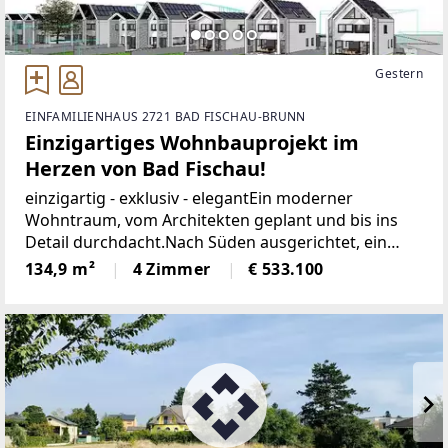
Gestern
EINFAMILIENHAUS 2721 BAD FISCHAU-BRUNN
Einzigartiges Wohnbauprojekt im
Herzen von Bad Fischau!
einzigartig - exklusiv - elegantEin moderner
Wohntraum, vom Architekten geplant und bis ins
Detail durchdacht.Nach Süden ausgerichtet, ein
ebener Garten und eine vorgesetzte Terrasse mit
134,9 m²
4 Zimmer
€ 533.100
Überdachung und Umgrenzung wird