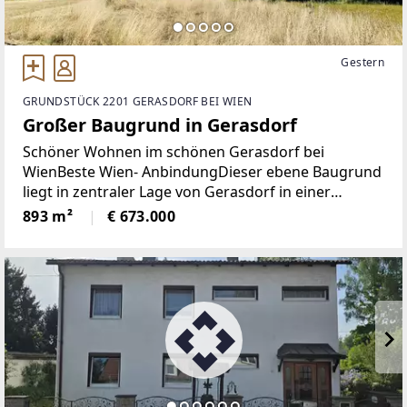
Gestern
GRUNDSTÜCK 2201 GERASDORF BEI WIEN
Großer Baugrund in Gerasdorf
Schöner Wohnen im schönen Gerasdorf bei
WienBeste Wien- AnbindungDieser ebene Baugrund
liegt in zentraler Lage von Gerasdorf in einer
gepflegten Wohngegend mit vielen Grünflächen.Die
893 m²
€ 673.000
Widmung läßt