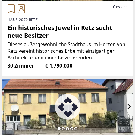
Gestern
HAUS 2070 RETZ
Ein historisches Juwel in Retz sucht
neue Besitzer
Dieses außergewöhnliche Stadthaus im Herzen von
Retz vereint historisches Erbe mit einzigartiger
Architektur und einer faszinierenden
Geschichte.Lage und Architektur: Die Liegenschaft
30 Zimmer
€ 1.790.000
befindet sich in bester Innenstadtlage