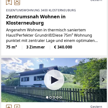
EIGENTUMSWOHNUNG 3400 KLOSTERNEUBURG
Zentrumsnah Wohnen in
Klosterneuburg
Angenehm Wohnen in thermisch saniertem
Haus!Perfekter Grundriß!Diese 75m² Wohnung
punktet mit zentraler Lage und einem optimalen
Grundriß. Die 75m² bieten ein großzügiges
75 m²
3 Zimmer
€ 340.000
Wohnzimmer mit Ausgang auf den
Gestern