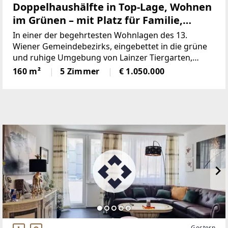
Doppelhaushälfte in Top-Lage, Wohnen
im Grünen – mit Platz für Familie,
Generationen und neue Lebensideen
In einer der begehrtesten Wohnlagen des 13.
Wiener Gemeindebezirks, eingebettet in die grüne
und ruhige Umgebung von Lainzer Tiergarten,
erwartet Sie eine besondere Immobilie mit
160 m²
5 Zimmer
€ 1.050.000
außergewöhnlichem Potenzial. Diese charmante
Doppelhaushälfte vereint
Gestern