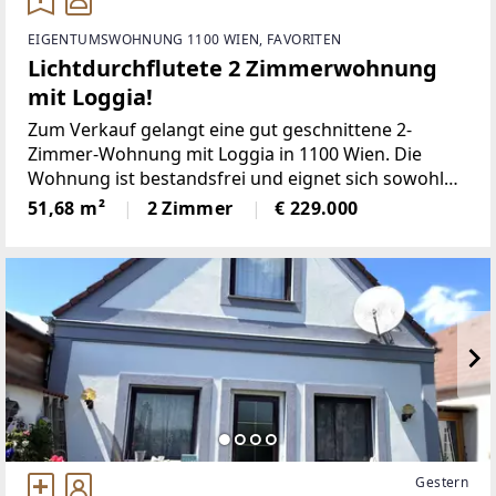
EIGENTUMSWOHNUNG 1100 WIEN, FAVORITEN
Lichtdurchflutete 2 Zimmerwohnung
mit Loggia!
Zum Verkauf gelangt eine gut geschnittene 2-
Zimmer-Wohnung mit Loggia in 1100 Wien. Die
Wohnung ist bestandsfrei und eignet sich sowohl
für Eigennutzer als auch für Anleger. Die
51,68 m²
2 Zimmer
€ 229.000
durchdachte Raumaufteilung, die ausgezeichnete
Infrastruktur sowie die
Gestern