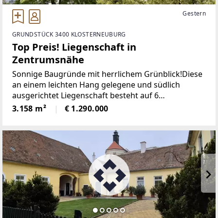
Gestern
GRUNDSTÜCK 3400 KLOSTERNEUBURG
Top Preis! Liegenschaft in
Zentrumsnähe
Sonnige Baugründe mit herrlichem Grünblick!Diese
an einem leichten Hang gelegene und südlich
ausgerichtet Liegenschaft besteht auf 6
Grundstücken (6 Grundstücksnummern) mit einer
3.158 m²
€ 1.290.000
Gesamtfläche von 3158m² (die Grundstücksgröße