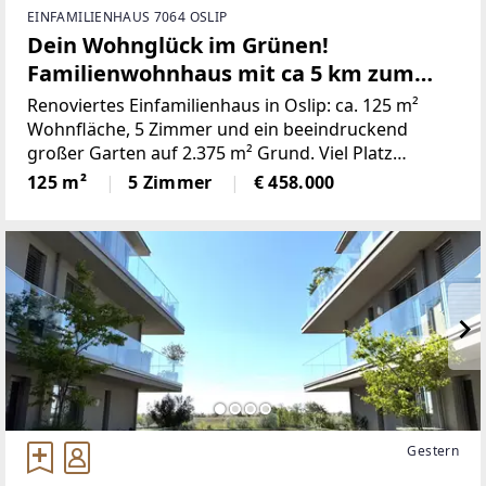
EINFAMILIENHAUS 7064 OSLIP
Dein Wohnglück im Grünen!
Familienwohnhaus mit ca 5 km zum
See!
Renoviertes Einfamilienhaus in Oslip: ca. 125 m²
Wohnfläche, 5 Zimmer und ein beeindruckend
großer Garten auf 2.375 m² Grund. Viel Platz
,Garagen, Freiflächen und Vollunterkellert (ca. 125
125 m²
5 Zimmer
€ 458.000
m²) mit Terrasse – naturnah im Burgenland und nur
ca. 5 km
Gestern