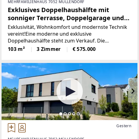
MEHRFAMILIENHAUS 7052 MÜLLENDORF
Exklusives Doppelhaushälfte mit
sonniger Terrasse, Doppelgarage und
Eigengarten!
Exklusivität, Wohnkomfort und modernste Technik
vereint!Eine moderne und exklusive
Doppelhaushälfte steht zum Verkauf. Die
Doppelhaushälfte bietet die perfekte Gelegenheit
103 m²
3 Zimmer
€ 575.000
für Familien und Paare. Da die zweite hälfte auch
zum
Gestern