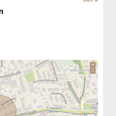
Mehr
n
+
–