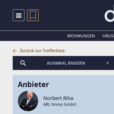
WOHNUNGEN
HÄUS
Zurück zur Trefferliste
AUSWAHL ÄNDERN
Anbieter
Norbert Riha
ARL Immo GmbH