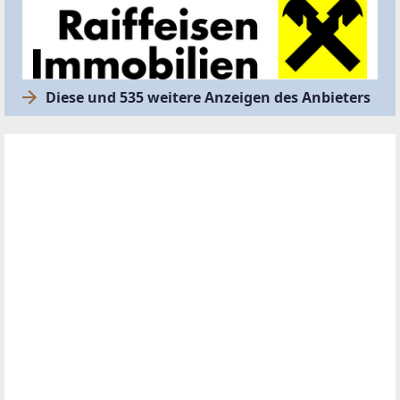
Hilfreiche Services
Wasserschaden.
Einbruch. Sturm. Ein
Moment genügt. Die
Kosten bleiben.
Schutz für Haus,
Wohnung & Einrichtung:
zuverlässiger Schutz für