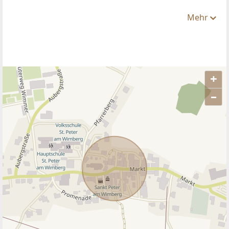
ANBIETER
Katharina Hartl
Real-Treuhand Immobilien Vertriebs GmbH
TELEFON
+43 676 8141...
Diese und 535 weitere Anzeigen des Anbieters