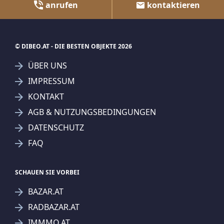
IMMMO.AT
KRONE.AT
KURIER.AT
SUCHAGENT ANLEGEN FÜR DIE
AKTUELLEN SUCHKRITERIEN
Grund und Boden
Dieser Filter wird viele Treffer erzeugen. Bitte setzen
Sie weitere Filter!
Treffer verfeinern
Ich stimme der Verarbeitung meiner Daten, wie
in den
Datenschutzbestimmungen
beschrieben,
zu.