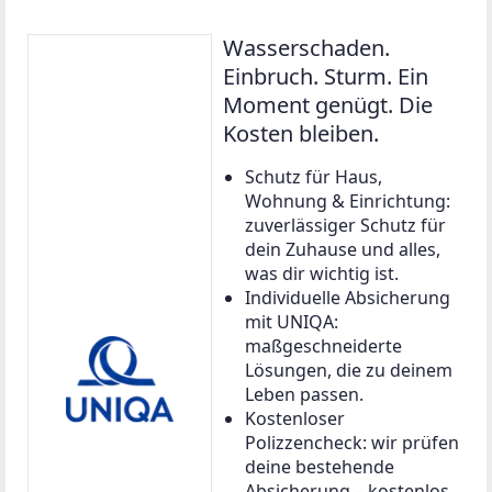
Weiter zu
Grundstück in absoluter Ruhelage
Grund und Boden in 2215 Matzen-Raggendorf
649 m²
€ 175.000
Downloads zum Objekt
einpreisung-grundstuecke
gebuehrenuebersicht-2025