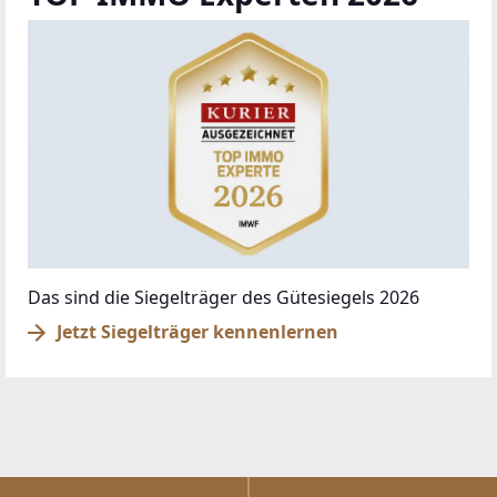
© DIBEO.AT - DIE BESTEN OBJEKTE 2026
ÜBER UNS
IMPRESSUM
KONTAKT
AGB & NUTZUNGSBEDINGUNGEN
DATENSCHUTZ
FAQ
SCHAUEN SIE VORBEI
BAZAR.AT
RADBAZAR.AT