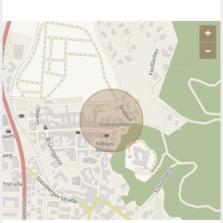
+
–
ANBIETER KONTAKTIEREN