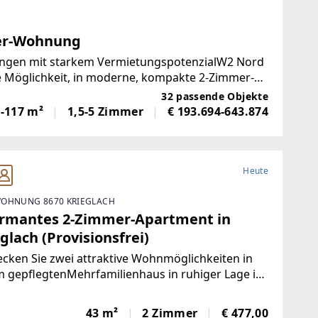
mer-Wohnung
gen mit starkem VermietungspotenzialW2 Nord
ve Möglichkeit, in moderne, kompakte 2-Zimmer-
zu investieren.Die
32 passende Objekte
1-117 m²
1,5-5 Zimmer
€ 193.694-643.874
Heute
OHNUNG 8670 KRIEGLACH
rmantes 2-Zimmer-Apartment in
glach (Provisionsfrei)
cken Sie zwei attraktive Wohnmöglichkeiten in
 gepflegtenMehrfamilienhaus in ruhiger Lage in
lach.Wohnung 1 – Sofort bezugsfertig | ca. 480 €
toFrisch und wie neu: Diese 43 m² große Wohnung
43 m²
2 Zimmer
€ 477,00