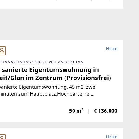
e komplett saniert. NeueKüche,
Heute
TUMSWOHNUNG 9300 ST. VEIT AN DER GLAN
 sanierte Eigentumswohnung in
eit/Glan im Zentrum (Provisionsfrei)
sanierte Eigentumswohnung, 45 m2, zwei
inuten zum Hauptplatz,Hochparterre,
nlage, nach Süden ausgerichtet mit Blick ins
e, mangelangt über nur 4 Stufen in die Wohnung,
50 m²
€ 136.000
rgarten, Volksschule,Mittelschule, Gymnasium,
Heute