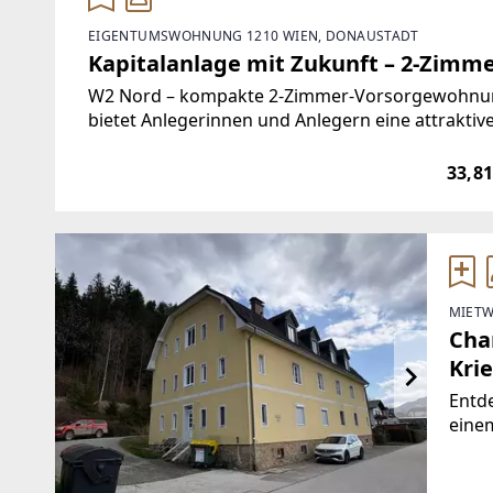
EIGENTUMSWOHNUNG 1210 WIEN, DONAUSTADT
Kapitalanlage mit Zukunft – 2-Zim
W2 Nord – kompakte 2-Zimmer-Vorsorgewohnun
bietet Anlegerinnen und Anlegern eine attrakti
Neubauwohnungen mit langfristiger Perspektive 
33,8
MIETW
Cha
Krie
Entde
einem
Krieg
Brut