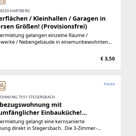
 8230 HARTBERG
rflächen / Kleinhallen / Garagen in
rsen Größen! (Provisionsfrei)
Vermietung gelangen einzelne Räume /
kwerke / Nebengebäude in einemunbewohnten
ude.Durch die hervorragende Trennbarkeit der
ichkeiten, stehen Ihnen Größen vonca. 10 m² bis
€ 3,50
00 m² zur Verfügung.Aufgrund der
Heute
OHNUNG 7551 STEGERSBACH
tbezugswohnung mit
lumfänglicher Einbauküche!
visionsfrei)
ermietung gelangt eine kernsanierte
ung direkt in Stegersbach. Die 3-Zimmer-
ung wurde soeben aufwendig saniert. So wurde