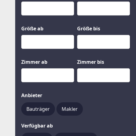
Kauf
Gewerbeobjekte
Miete
Grund und Boden
Mietkauf
Kleinobjekte
Größe ab
Größe bis
Zimmer ab
Zimmer bis
Anbieter
Bauträger
Makler
Verfügbar ab