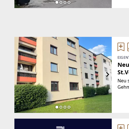
wurd
EIGEN
Neu
St.V
Neu 
Gehm
Sonne
Grün
Kinde