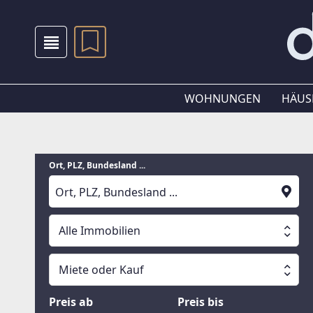
WOHNUNGEN
HÄUS
Ort, PLZ, Bundesland ...
Alle Immobilien
Alle Immobilien
Miete oder Kauf
Suche läuft
Wohnungen
Miete oder Kauf
Preis ab
Preis bis
Häuser