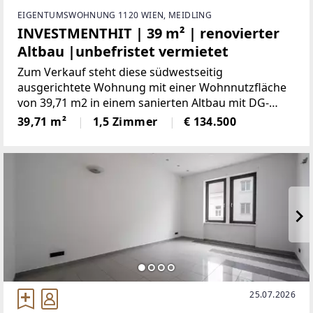
EIGENTUMSWOHNUNG 1120 WIEN, MEIDLING
INVESTMENTHIT | 39 m² | renovierter
Altbau |unbefristet vermietet
Zum Verkauf steht diese südwestseitig
ausgerichtete Wohnung mit einer Wohnnutzfläche
von 39,71 m2 in einem sanierten Altbau mit DG-
Aufbau. Die Fläche gliedert sich in eine großes
39,71 m²
1,5 Zimmer
€ 134.500
Wohnzimmer mit einem Schlafzimmer, ein
Badezimmer mit Dusche sowie einer
25.07.2026