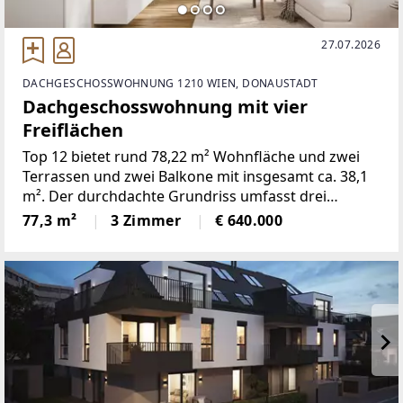
27.07.2026
DACHGESCHOSSWOHNUNG 1210 WIEN, DONAUSTADT
Dachgeschosswohnung mit vier
Freiflächen
Top 12 bietet rund 78,22 m² Wohnfläche und zwei
Terrassen und zwei Balkone mit insgesamt ca. 38,1
m². Der durchdachte Grundriss umfasst drei
Zimmer und verbindet eine offene Wohnküche mit
77,3 m²
3 Zimmer
€ 640.000
gut nutzbaren Privat- und Nebenräumen.Die
Wohnung entsteht