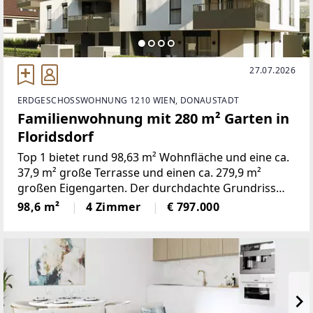
27.07.2026
ERDGESCHOSSWOHNUNG 1210 WIEN, DONAUSTADT
Familienwohnung mit 280 m² Garten in
Floridsdorf
Top 1 bietet rund 98,63 m² Wohnfläche und eine ca.
37,9 m² große Terrasse und einen ca. 279,9 m²
großen Eigengarten. Der durchdachte Grundriss
umfasst vier Zimmer und verbindet eine offene
98,6 m²
4 Zimmer
€ 797.000
Wohnküche mit gut nutzbaren Privat- und
Nebenräumen.Die