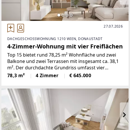
27.07.2026
DACHGESCHOSSWOHNUNG 1210 WIEN, DONAUSTADT
4-Zimmer-Wohnung mit vier Freiflächen
Top 15 bietet rund 78,25 m² Wohnfläche und zwei
Balkone und zwei Terrassen mit insgesamt ca. 38,1
m². Der durchdachte Grundriss umfasst vier
Zimmer und verbindet eine offene Wohnküche mit
78,3 m²
4 Zimmer
€ 645.000
gut nutzbaren Privat- und Nebenräumen.Die
Wohnung entsteht