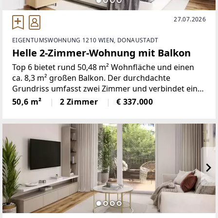
27.07.2026
EIGENTUMSWOHNUNG 1210 WIEN, DONAUSTADT
Helle 2-Zimmer-Wohnung mit Balkon
Top 6 bietet rund 50,48 m² Wohnfläche und einen
ca. 8,3 m² großen Balkon. Der durchdachte
Grundriss umfasst zwei Zimmer und verbindet eine
offene Wohnküche mit gut nutzbaren Privat- und
50,6 m²
2 Zimmer
€ 337.000
Nebenräumen.Die Wohnung entsteht im
Neubauprojekt DAS JOE