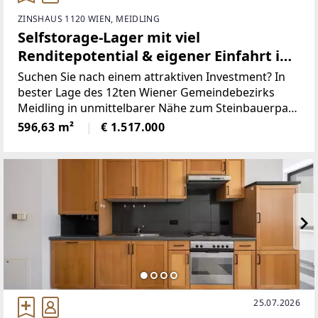
ZINSHAUS 1120 WIEN, MEIDLING
Selfstorage-Lager mit viel
Renditepotential & eigener Einfahrt in
Meidling
Suchen Sie nach einem attraktiven Investment? In
bester Lage des 12ten Wiener Gemeindebezirks
Meidling in unmittelbarer Nähe zum Steinbauerpark
gelangt dieses sich im Souterrain befindliche Lager
596,63 m²
€ 1.517.000
plus Nebenräume zum Verkauf.Die Fläche
25.07.2026