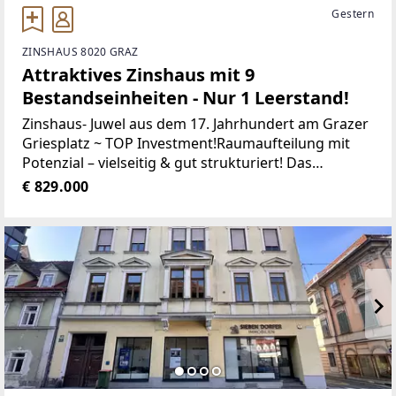
Gestern
ZINSHAUS 8020 GRAZ
Attraktives Zinshaus mit 9
Bestandseinheiten - Nur 1 Leerstand!
Zinshaus- Juwel aus dem 17. Jahrhundert am Grazer
Griesplatz ~ TOP Investment!Raumaufteilung mit
Potenzial – vielseitig & gut strukturiert! Das
Gebäude gliedert sich in zwei Nutzungsebenen und
€ 829.000
bietet eine durchdachte Kombination aus Gewerbe