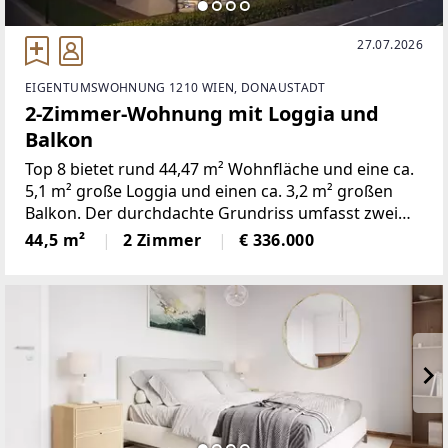
27.07.2026
EIGENTUMSWOHNUNG 1210 WIEN, DONAUSTADT
2-Zimmer-Wohnung mit Loggia und
Balkon
Top 8 bietet rund 44,47 m² Wohnfläche und eine ca.
5,1 m² große Loggia und einen ca. 3,2 m² großen
Balkon. Der durchdachte Grundriss umfasst zwei
Zimmer und verbindet eine offene Wohnküche mit
44,5 m²
2 Zimmer
€ 336.000
gut nutzbaren Privat- und Nebenräumen.Die
Wohnung