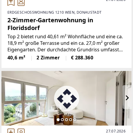
ERDGESCHOSSWOHNUNG 1210 WIEN, DONAUSTADT
2-Zimmer-Gartenwohnung in
Floridsdorf
Top 2 bietet rund 40,61 m² Wohnfläche und eine ca.
18,9 m² große Terrasse und ein ca. 27,0 m² großer
Eigengarten. Der durchdachte Grundriss umfasst
zwei Zimmer und verbindet eine offene Wohnküche
40,6 m²
2 Zimmer
€ 288.360
mit gut nutzbaren Privat- und Nebenräumen.Die
Wohnung
27.07.2026