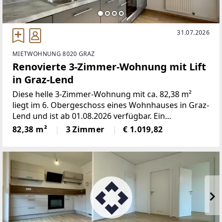
31.07.2026
MIETWOHNUNG 8020 GRAZ
Renovierte 3-Zimmer-Wohnung mit Lift
in Graz-Lend
Diese helle 3-Zimmer-Wohnung mit ca. 82,38 m²
liegt im 6. Obergeschoss eines Wohnhauses in Graz-
Lend und ist ab 01.08.2026 verfügbar. Ein
Personenlift ermöglicht den bequemen
82,38 m²
3 Zimmer
€ 1.019,82
Zugang.Vom Vorraum sind alle drei Zimmer
getrennt begehbar. Dadurch