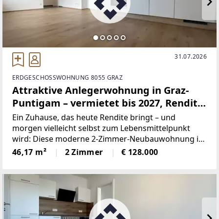
31.07.2026
ERDGESCHOSSWOHNUNG 8055 GRAZ
Attraktive Anlegerwohnung in Graz-
Puntigam – vermietet bis 2027, Rendite
gesichert
Ein Zuhause, das heute Rendite bringt – und
morgen vielleicht selbst zum Lebensmittelpunkt
wird: Diese moderne 2-Zimmer-Neubauwohnung in
Graz-Puntigam vereint die Vorteile einer sicheren
46,17 m²
2 Zimmer
€ 128.000
Kapitalanlage mit der Attraktivität eines
charmanten, kompakten