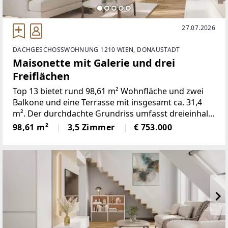
27.07.2026
DACHGESCHOSSWOHNUNG 1210 WIEN, DONAUSTADT
Maisonette mit Galerie und drei
Freiflächen
Top 13 bietet rund 98,61 m² Wohnfläche und zwei
Balkone und eine Terrasse mit insgesamt ca. 31,4
m². Der durchdachte Grundriss umfasst dreieinhalb
Zimmer und verbindet eine offene Wohnküche mit
98,61 m²
3,5 Zimmer
€ 753.000
gut nutzbaren Privat- und Nebenräumen.Die
Wohnung