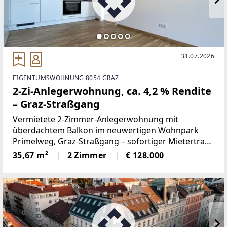
31.07.2026
EIGENTUMSWOHNUNG 8054 GRAZ
2-Zi-Anlegerwohnung, ca. 4,2 % Rendite
– Graz-Straßgang
Vermietete 2-Zimmer-Anlegerwohnung mit
überdachtem Balkon im neuwertigen Wohnpark
Primelweg, Graz-Straßgang – sofortiger Mietertrag
bei Neubauqualität.Die rund 35,67 m² große
35,67 m²
2 Zimmer
€ 128.000
Wohnung (Haus A, Baujahr 2022) ist durchdacht
geschnitten: Vorraum mit