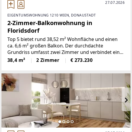
27.07.2026
EIGENTUMSWOHNUNG 1210 WIEN, DONAUSTADT
2-Zimmer-Balkonwohnung in
Floridsdorf
Top 5 bietet rund 38,52 m² Wohnfläche und einen
ca. 6,6 m² großen Balkon. Der durchdachte
Grundriss umfasst zwei Zimmer und verbindet eine
offene Wohnküche mit gut nutzbaren Privat- und
38,4 m²
2 Zimmer
€ 273.230
Nebenräumen.Die Wohnung entsteht im
Neubauprojekt DAS JOE