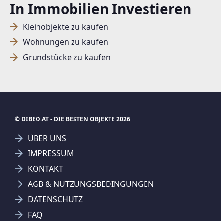
In Immobilien Investieren
Kleinobjekte zu kaufen
Wohnungen zu kaufen
Grundstücke zu kaufen
© DIBEO.AT - DIE BESTEN OBJEKTE 2026
ÜBER UNS
IMPRESSUM
KONTAKT
SUCHAGENT ANLEGEN FÜR DIE
AGB & NUTZUNGSBEDINGUNGEN
AKTUELLEN SUCHKRITERIEN
DATENSCHUTZ
7D Bauträger GmbH
FAQ