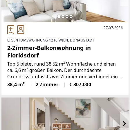
27.07.2026
EIGENTUMSWOHNUNG 1210 WIEN, DONAUSTADT
2-Zimmer-Balkonwohnung in
Floridsdorf
Top 5 bietet rund 38,52 m² Wohnfläche und einen
ca. 6,6 m² großen Balkon. Der durchdachte
Grundriss umfasst zwei Zimmer und verbindet eine
offene Wohnküche mit gut nutzbaren Privat- und
38,4 m²
2 Zimmer
€ 307.000
Nebenräumen.Die Wohnung entsteht im
Neubauprojekt DAS JOE