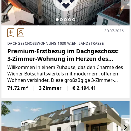
30.07.2026
DACHGESCHOSSWOHNUNG 1030 WIEN, LANDSTRASSE
Premium-Erstbezug im Dachgeschoss:
3-Zimmer-Wohnung im Herzen des
Botschaftsviertels
Willkommen in einem Zuhause, das den Charme des
Wiener Botschaftsviertels mit modernem, offenem
Wohnen verbindet. Diese großzügige 3-Zimmer-
Dachgeschosswohnung im Erstbezug bietet Ihnen
71,72 m²
3 Zimmer
€ 2.194,41
das besondere Gefühl, über den Dingen zu leben –
in einer eleganten