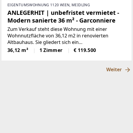
EIGENTUMSWOHNUNG 1120 WIEN, MEIDLING
ANLEGERHIT | unbefristet vermietet -
Modern sanierte 36 m² - Garconniere
Zum Verkauf steht diese Wohnung mit einer
Wohnnutzfläche von 36,12 m2 in renovierten
Altbauhaus. Sie gliedert sich ein
Wohn-/Schlafzimmer, ein Badezimmer mit Dusche
36,12 m²
1 Zimmer
€ 119.500
und Waschmaschinenanschluss, eine praktisch
untergebrachte Küchenzeile sowie ein Vorzimmer.
Weiter