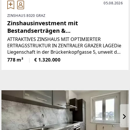
05.08.2026
ZINSHAUS 8020 GRAZ
Zinshausinvestment mit
Bestandserträgen &
Kurzzeitvermietung in Graz
ATTRAKTIVES ZINSHAUS MIT OPTIMIERTER
ERTRAGSSTRUKTUR IN ZENTRALER GRAZER LAGEDie
Liegenschaft in der Brückenkopfgasse 5, unweit des
Griesplatzes, vereint laufende Bestandserträge mit
778 m²
€ 1.320.000
weiterem Entwicklungspotenzial und richtet sich
gezielt an professionelle