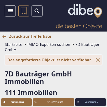
Zurück zur Trefferliste
Startseite
IMMO-Experten suchen
7D Bauträger
GmbH
Das angeforderte Objekt ist nicht verfügbar
7D Bauträger GmbH
Immobilien
111 Immobilien
SUCHAGENT
VERFEINERN