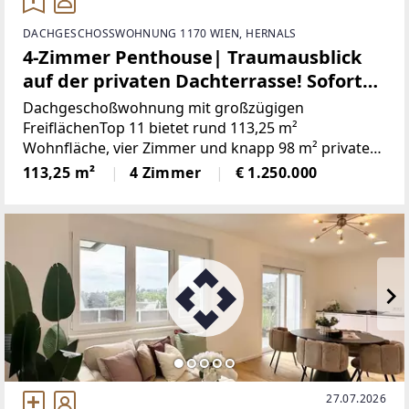
DACHGESCHOSSWOHNUNG 1170 WIEN, HERNALS
4-Zimmer Penthouse| Traumausblick
auf der privaten Dachterrasse! Sofort
bezugsfertig!
Dachgeschoßwohnung mit großzügigen
FreiflächenTop 11 bietet rund 113,25 m²
Wohnfläche, vier Zimmer und knapp 98 m² private
Außenflächen. Die Wohnküche bildet den
113,25 m²
4 Zimmer
€ 1.250.000
Mittelpunkt der Wohnung; drei zentral begehbare
Schlafzimmer schaffen klare Rückzugsbereiche
27.07.2026