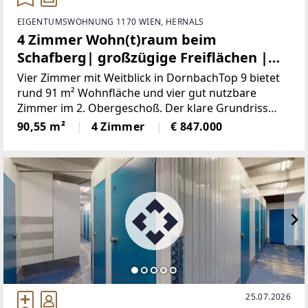
EIGENTUMSWOHNUNG 1170 WIEN, HERNALS
4 Zimmer Wohn(t)raum beim
Schafberg| großzügige Freiflächen |
sofort bezugsbereit
Vier Zimmer mit Weitblick in DornbachTop 9 bietet
rund 91 m² Wohnfläche und vier gut nutzbare
Zimmer im 2. Obergeschoß. Der klare Grundriss
eignet sich für Familien ebenso wie für Paare mit
90,55 m²
4 Zimmer
€ 847.000
zusätzlichem Arbeits- oder Gästezimmer. Große
Fensterflächen
25.07.2026