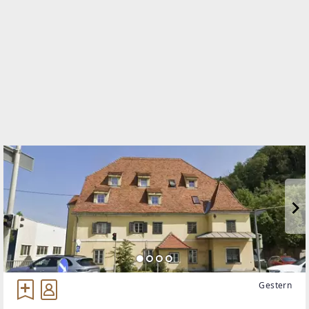
TELEFON
+43 664 4665262
WEBSITE
https://www.7doerfer.at/
EMAIL
office@7doerfer.at
Gestern