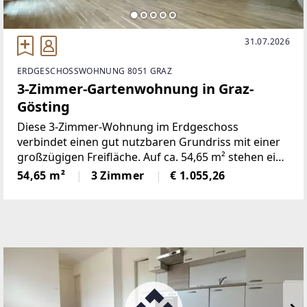
31.07.2026
ERDGESCHOSSWOHNUNG 8051 GRAZ
3-Zimmer-Gartenwohnung in Graz-
Gösting
Diese 3-Zimmer-Wohnung im Erdgeschoss
verbindet einen gut nutzbaren Grundriss mit einer
großzügigen Freifläche. Auf ca. 54,65 m² stehen ein
Wohn-/Küchenbereich, zwei Schlafzimmer, ein
54,65 m²
3 Zimmer
€ 1.055,26
Badezimmer mit Dusche und WC sowie ein
Abstellraum zur Verfügung.Vom