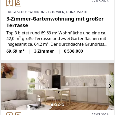
27.07.2026
ERDGESCHOSSWOHNUNG 1210 WIEN, DONAUSTADT
3-Zimmer-Gartenwohnung mit großer
Terrasse
Top 3 bietet rund 69,69 m² Wohnfläche und eine ca.
42,0 m² große Terrasse und zwei Gartenflächen mit
insgesamt ca. 64,2 m². Der durchdachte Grundriss
umfasst drei Zimmer und verbindet eine offene
69,69 m²
3 Zimmer
€ 538.000
Wohnküche mit gut nutzbaren Privat- und
Nebenräumen.Die
27.07.2026