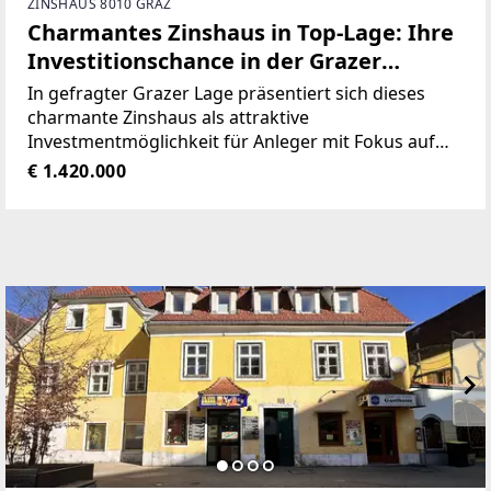
ZINSHAUS 8010 GRAZ
Charmantes Zinshaus in Top-Lage: Ihre
Investitionschance in der Grazer
Münzgrabenstraße!
In gefragter Grazer Lage präsentiert sich dieses
charmante Zinshaus als attraktive
Investmentmöglichkeit für Anleger mit Fokus auf
nachhaltige Erträge und langfristige
€ 1.420.000
Wertentwicklung. Die Liegenschaft umfasst
insgesamt 11 Wohn- und 2 Gewerbeeinheiten