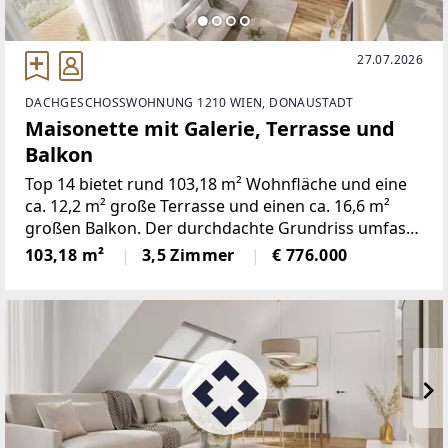
27.07.2026
DACHGESCHOSSWOHNUNG 1210 WIEN, DONAUSTADT
Maisonette mit Galerie, Terrasse und
Balkon
Top 14 bietet rund 103,18 m² Wohnfläche und eine
ca. 12,2 m² große Terrasse und einen ca. 16,6 m²
großen Balkon. Der durchdachte Grundriss umfasst
dreieinhalb Zimmer und verbindet eine offene
103,18 m²
3,5 Zimmer
€ 776.000
Wohnküche mit gut nutzbaren Privat- und
Nebenräumen.Die