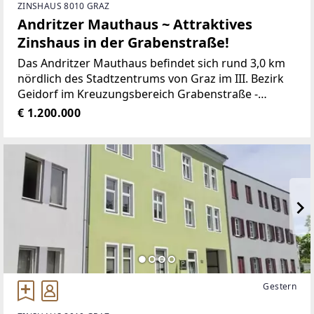
ZINSHAUS 8010 GRAZ
Andritzer Mauthaus ~ Attraktives
Zinshaus in der Grabenstraße!
Das Andritzer Mauthaus befindet sich rund 3,0 km
nördlich des Stadtzentrums von Graz im III. Bezirk
Geidorf im Kreuzungsbereich Grabenstraße -
Andritzer Reichsstraße - Körösistraße. Der
€ 1.200.000
Gebäudebestand besteht aus einem
denkmalgeschützten Zinshaus
Gestern