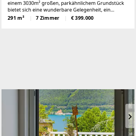
einem 3030m² großen, parkähnlichem Grundstück
bietet sich eine wunderbare Gelegenheit, ein
einmaliges Domizil in der beliebten Gemeinde
291 m²
7 Zimmer
€ 399.000
Krumbach zu schaffen!Das 1972 in Ziegelbauweise
errichtete Haus