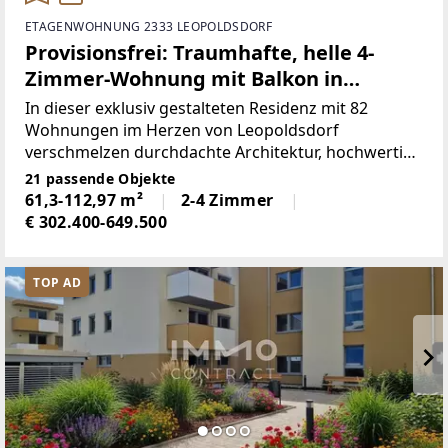
ETAGENWOHNUNG 2333 LEOPOLDSDORF
Provisionsfrei: Traumhafte, helle 4-
Zimmer-Wohnung mit Balkon in
charmanter Anlage
In dieser exklusiv gestalteten Residenz mit 82
Wohnungen im Herzen von Leopoldsdorf
verschmelzen durchdachte Architektur, hochwertige
Materialien und großzügige Außenbereiche zu
21 passende Objekte
einem einzigartigen Wohnambiente.Bei der
61,3-112,97 m²
2-4 Zimmer
Konzeptionierung der Einheiten
€ 302.400-649.500
TOP AD