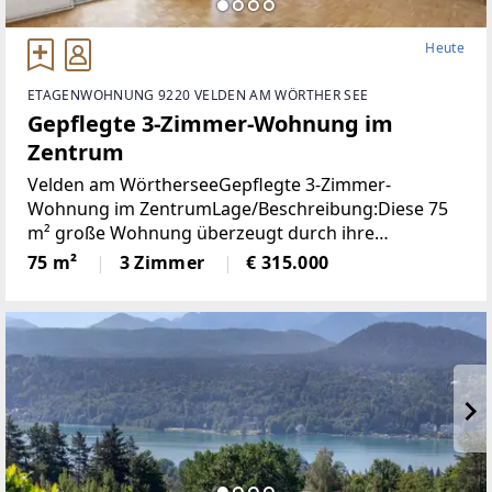
Heute
ETAGENWOHNUNG 9220 VELDEN AM WÖRTHER SEE
Gepflegte 3-Zimmer-Wohnung im
Zentrum
Velden am WörtherseeGepflegte 3-Zimmer-
Wohnung im ZentrumLage/Beschreibung:Diese 75
m² große Wohnung überzeugt durch ihre
durchdachte Raumaufteilung und ihre
75 m²
3 Zimmer
€ 315.000
ausgezeichnete Lage im Zentrum von Velden. Zwei
Schlafzimmer bieten ausreichend