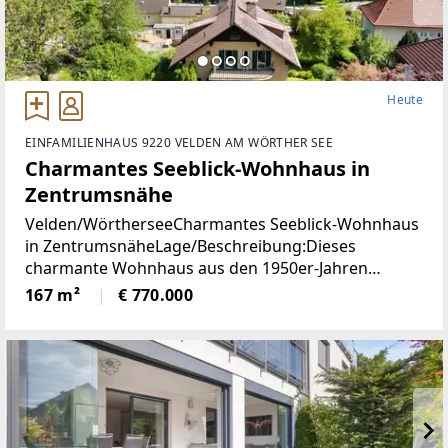
Heute
EINFAMILIENHAUS 9220 VELDEN AM WÖRTHER SEE
Charmantes Seeblick-Wohnhaus in
Zentrumsnähe
Velden/WörtherseeCharmantes Seeblick-Wohnhaus
in ZentrumsnäheLage/Beschreibung:Dieses
charmante Wohnhaus aus den 1950er-Jahren
vereint eine hervorragende Aussichtslage mit viel
167 m²
€ 770.000
Potenzial zur Verwirklichung individueller
Wohnideen. Dank