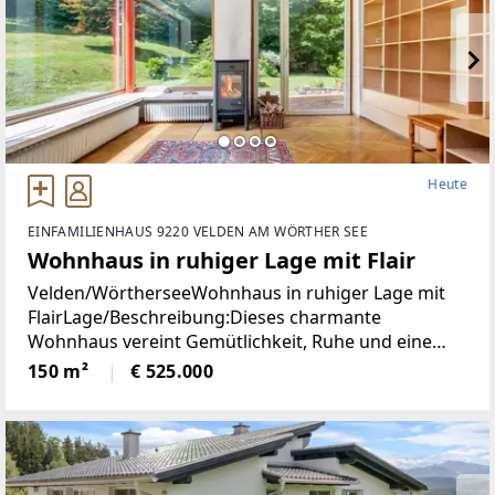
Heute
EINFAMILIENHAUS 9220 VELDEN AM WÖRTHER SEE
Wohnhaus in ruhiger Lage mit Flair
Velden/WörtherseeWohnhaus in ruhiger Lage mit
FlairLage/Beschreibung:Dieses charmante
Wohnhaus vereint Gemütlichkeit, Ruhe und eine
hohe Lebensqualität in unmittelbarer Nähe zum
150 m²
€ 525.000
Zentrum von Velden. Eingebettet in eine
angenehme Wohnumgebung