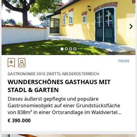
Heute
GASTRONOMIE 3910 ZWETTL-NIEDERÖSTERREICH
WUNDERSCHÖNES GASTHAUS MIT
STADL & GARTEN
Dieses äußerst gepflegte und populäre
Gastronomieobjekt auf einer Grundstücksfläche
von 838m² in einer Ortsrandlage im Waldviertel
bietet eine Vielzahl von Nutzungsmöglichkeiten wie
€ 390.000
zum Beispiel Restaurant der gehobenen
Gastronomie, traditionelles Gasthaus