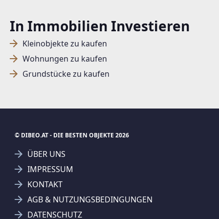
In Immobilien Investieren
SUCHAGENT ANLEGEN FÜR DIE
Kleinobjekte zu kaufen
AKTUELLEN SUCHKRITERIEN
Wohnungen zu kaufen
Dieser Filter wird viele Treffer erzeugen. Bitte setzen
Grundstücke zu kaufen
Sie weitere Filter!
Treffer verfeinern
Ich stimme der Verarbeitung meiner Daten, wie
in den
Datenschutzbestimmungen
beschrieben,
© DIBEO.AT - DIE BESTEN OBJEKTE 2026
zu.
ÜBER UNS
IMPRESSUM
KONTAKT
Suchagent anlegen
AGB & NUTZUNGSBEDINGUNGEN
Jetzt Suchagent anlegen
DATENSCHUTZ