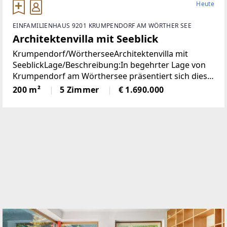
Heute
EINFAMILIENHAUS 9201 KRUMPENDORF AM WÖRTHER SEE
Architektenvilla mit Seeblick
Krumpendorf/WörtherseeArchitektenvilla mit
SeeblickLage/Beschreibung:In begehrter Lage von
Krumpendorf am Wörthersee präsentiert sich diese
herausragende Architekten-Villa als ein wahres
200 m²
5 Zimmer
€ 1.690.000
Refugium für Anspruchsvolle. Die im Jahr 2010
erbaute