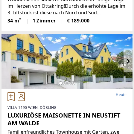
im Herzen von Ottakring!Durch die erhöhte Lage im
3. Liftstock ist diese nach Nord und Süd
ausgerichtete Wohnung sehr hell und bietet eine
34 m²
1 Zimmer
€ 189.000
angenehme Wohnatmosphäre. Sie verfügt über
eine moderne Einbauküche,
Heute
VILLA 1190 WIEN, DÖBLING
LUXURIÖSE MAISONETTE IN NEUSTIFT
AM WALDE
Familienfreundliches Townhouse mit Garten, zwei