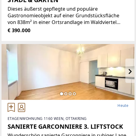
Dieses äußerst gepflegte und populäre
Gastronomieobjekt auf einer Grundstücksfläche
von 838m² in einer Ortsrandlage im Waldviertel
bietet eine Vielzahl von Nutzungsmöglichkeiten wie
€ 390.000
zum Beispiel Restaurant der gehobenen
Gastronomie, traditionelles Gasthaus
Heute
ETAGENWOHNUNG 1160 WIEN, OTTAKRING
SANIERTE GARCONNIERE 3. LIFTSTOCK
Wunderschön sanierte Garconniere in ruhiger Lage