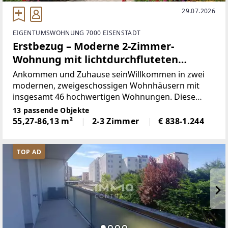
29.07.2026
EIGENTUMSWOHNUNG 7000 EISENSTADT
Erstbezug – Moderne 2-Zimmer-
Wohnung mit lichtdurchfluteten
Räumen
Ankommen und Zuhause seinWillkommen in zwei
modernen, zweigeschossigen Wohnhäusern mit
insgesamt 46 hochwertigen Wohnungen. Diese
stilvollen Mietwohnungen bieten modernen
13 passende Objekte
Wohnkomfort und sind ab sofort verfügbar. Die
55,27-86,13 m²
2-3 Zimmer
€ 838-1.244
Neubauwohnungen zeichnen sich
TOP AD