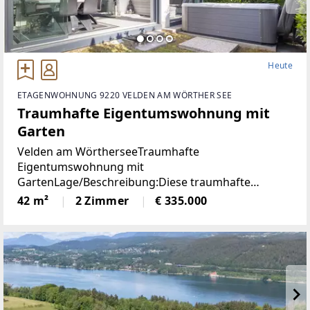
Heute
ETAGENWOHNUNG 9220 VELDEN AM WÖRTHER SEE
Traumhafte Eigentumswohnung mit
Garten
Velden am WörtherseeTraumhafte
Eigentumswohnung mit
GartenLage/Beschreibung:Diese traumhafte
Gartenwohnung liegt nur 800 Meter vom Zentrum
42 m²
2 Zimmer
€ 335.000
Veldens entfernt und bietet eine perfekte
Kombination aus Ruhe und Nähe zum Zentrum.
Dank der westlichen