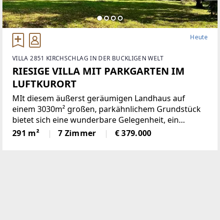
Heute
VILLA 2851 KIRCHSCHLAG IN DER BUCKLIGEN WELT
RIESIGE VILLA MIT PARKGARTEN IM
LUFTKURORT
MIt diesem äußerst geräumigen Landhaus auf
einem 3030m² großen, parkähnlichem Grundstück
bietet sich eine wunderbare Gelegenheit, ein
einmaliges Domizil in der beliebten Gemeinde
291 m²
7 Zimmer
€ 379.000
Krumbach zu schaffen!Das 1972 in Ziegelbauweise
errichtete Haus