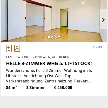
Heute
ETAGENWOHNUNG 1090 WIEN, ALSERGRUND
HELLE 3-ZIMMER WHG 5. LIFTSTOCK!
Wunderschöne, helle 3-Zimmer Wohnung im 5.
Liftstock. Ausrichtung Ost-West.Top
Verkehrsanbindung. Zentralheizung. Parkett,
Jalousien, Abstellraum. Kellerabteil.Diese
84 m²
3 Zimmer
€ 450.000
lichtdurchflutete Etagenwohnung bietet reichlich
Platz auf einer Wohnfläche von