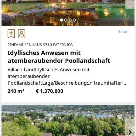
Heute
EINFAMILIENHAUS 9710 PATERNION
Idyllisches Anwesen mit
atemberaubender Poollandschaft
Villach LandIdyllisches Anwesen mit
atemberaubender
PoollandschaftLage/Beschreibung:In traumhafter
Lage von Feffernitz präsentiert sich dieses
240 m²
€ 1.370.000
außergewöhnliche Anwesen als wahres Refugium
für Ruhe- und Naturliebhaber. Eingebettet in eine