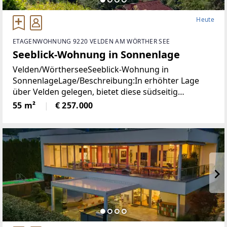
Heute
ETAGENWOHNUNG 9220 VELDEN AM WÖRTHER SEE
Seeblick-Wohnung in Sonnenlage
Velden/WörtherseeSeeblick-Wohnung in
SonnenlageLage/Beschreibung:In erhöhter Lage
über Velden gelegen, bietet diese südseitig
ausgerichtete Wohnung angenehme
55 m²
€ 257.000
Lichtverhältnisse und einen schönen Blick auf den
Wörthersee. Die Immobilie präsentiert