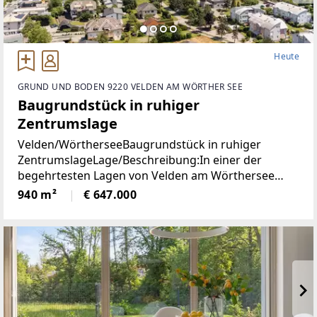
Heute
GRUND UND BODEN 9220 VELDEN AM WÖRTHER SEE
Baugrundstück in ruhiger
Zentrumslage
Velden/WörtherseeBaugrundstück in ruhiger
ZentrumslageLage/Beschreibung:In einer der
begehrtesten Lagen von Velden am Wörthersee
befindet sich dieses ca. 940 m² große Grundstück,
940 m²
€ 647.000
das mit seiner ruhigen und dennoch zentralen Lage
überzeugt.