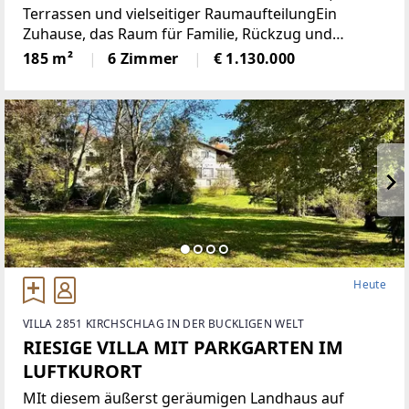
Terrassen und vielseitiger RaumaufteilungEin
Zuhause, das Raum für Familie, Rückzug und
gemeinsames Leben schafft: Dieses grosszügige
185 m²
6 Zimmer
€ 1.130.000
Townhouse mit rund 185 m² Wohnfläche überzeugt
durch eine klare
Heute
VILLA 2851 KIRCHSCHLAG IN DER BUCKLIGEN WELT
RIESIGE VILLA MIT PARKGARTEN IM
LUFTKURORT
MIt diesem äußerst geräumigen Landhaus auf