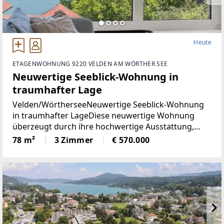
Heute
ETAGENWOHNUNG 9220 VELDEN AM WÖRTHER SEE
Neuwertige Seeblick-Wohnung in
traumhafter Lage
Velden/WörtherseeNeuwertige Seeblick-Wohnung
in traumhafter LageDiese neuwertige Wohnung
überzeugt durch ihre hochwertige Ausstattung,
durchdachte Raumaufteilung und einen
78 m²
3 Zimmer
€ 570.000
eindrucksvollen Blick auf den Wörthersee. Auf rund
78 m² Wohnfläche