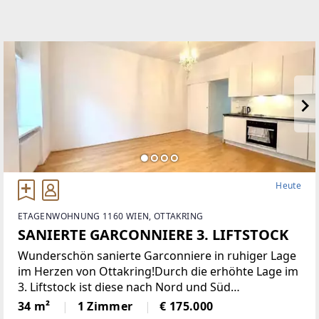
Heute
ETAGENWOHNUNG 1160 WIEN, OTTAKRING
SANIERTE GARCONNIERE 3. LIFTSTOCK
Wunderschön sanierte Garconniere in ruhiger Lage
im Herzen von Ottakring!Durch die erhöhte Lage im
3. Liftstock ist diese nach Nord und Süd
ausgerichtete Wohnung sehr hell und bietet eine
34 m²
1 Zimmer
€ 175.000
angenehme Wohnatmosphäre. Sie verfügt über