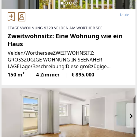
Heute
ETAGENWOHNUNG 9220 VELDEN AM WÖRTHER SEE
Zweitwohnsitz: Eine Wohnung wie ein
Haus
Velden/WörtherseeZWEITWOHNSITZ:
GROSSZÜGIGE WOHNUNG IN SEENAHER
LAGELage/Beschreibung:Diese großzügige
Wohnung vereint hohen Wohnkomfort mit einer
150 m²
4 Zimmer
€ 895.000
seltenen Zweitwohnsitzwidmung und traumhaftem
Ausblick. Auf rund 150 m² erwartet Sie ein