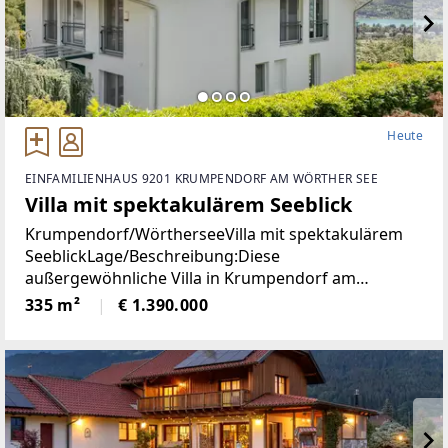
Heute
EINFAMILIENHAUS 9201 KRUMPENDORF AM WÖRTHER SEE
Villa mit spektakulärem Seeblick
Krumpendorf/WörtherseeVilla mit spektakulärem
SeeblickLage/Beschreibung:Diese
außergewöhnliche Villa in Krumpendorf am
Wörthersee vereint großzügiges Wohnen, exklusive
335 m²
€ 1.390.000
Ausstattung und eine unvergleichliche Aussicht in
einer der begehrtesten