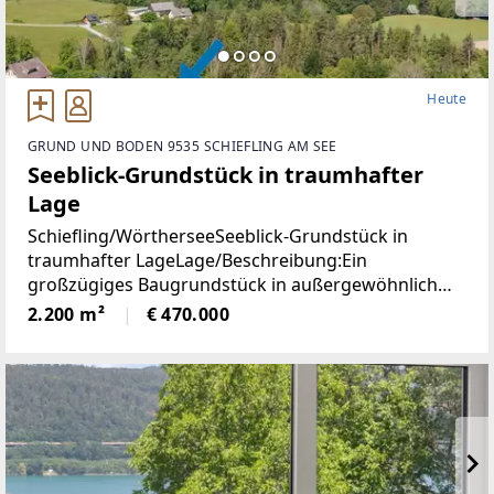
Heute
GRUND UND BODEN 9535 SCHIEFLING AM SEE
Seeblick-Grundstück in traumhafter
Lage
Schiefling/WörtherseeSeeblick-Grundstück in
traumhafter LageLage/Beschreibung:Ein
großzügiges Baugrundstück in außergewöhnlich
ruhiger Aussichtslage mit beeindruckendem
2.200 m²
€ 470.000
Weitblick über den Wörthersee und die umliegende
Naturlandschaft.