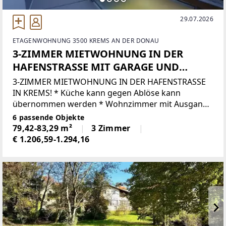
29.07.2026
ETAGENWOHNUNG 3500 KREMS AN DER DONAU
3-ZIMMER MIETWOHNUNG IN DER
HAFENSTRASSE MIT GARAGE UND
LOGGIA!
3-ZIMMER MIETWOHNUNG IN DER HAFENSTRASSE
IN KREMS! * Küche kann gegen Ablöse kann
übernommen werden * Wohnzimmer mit Ausgang
auf die ca. 17 m² große Loggia mit Strom und
6 passende Objekte
Wasseranschluss * zwei Schlafzimmer auch mit
79,42-83,29 m²
3 Zimmer
Ausgang
€ 1.206,59-1.294,16