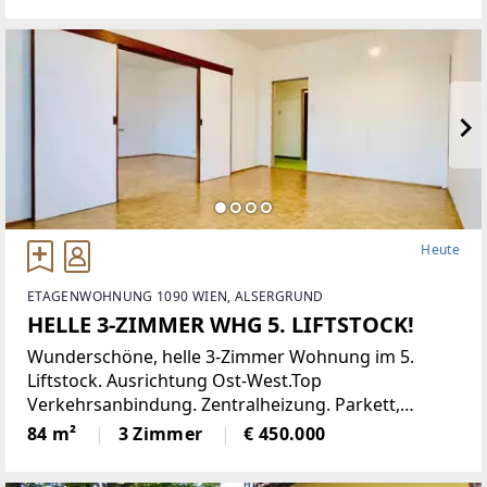
eine moderne Einbauküche,
Heute
ETAGENWOHNUNG 1090 WIEN, ALSERGRUND
HELLE 3-ZIMMER WHG 5. LIFTSTOCK!
Wunderschöne, helle 3-Zimmer Wohnung im 5.
Liftstock. Ausrichtung Ost-West.Top
Verkehrsanbindung. Zentralheizung. Parkett,
Jalousien, Abstellraum. Kellerabteil.Diese
84 m²
3 Zimmer
€ 450.000
lichtdurchflutete Etagenwohnung bietet reichlich
Platz auf einer Wohnfläche von