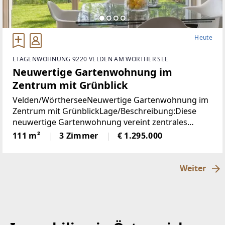
Heute
ETAGENWOHNUNG 9220 VELDEN AM WÖRTHER SEE
Neuwertige Gartenwohnung im
Zentrum mit Grünblick
Velden/WörtherseeNeuwertige Gartenwohnung im
Zentrum mit GrünblickLage/Beschreibung:Diese
neuwertige Gartenwohnung vereint zentrales
Wohnen mit einer außergewöhnlich ruhigen Lage
111 m²
3 Zimmer
€ 1.295.000
im Herzen von Velden am Wörthersee. Sämtliche
infrastrukturellen
Weiter