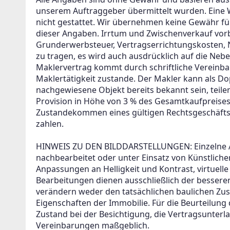
unserem Auftraggeber übermittelt wurden. Eine We
nicht gestattet. Wir übernehmen keine Gewähr für d
dieser Angaben. Irrtum und Zwischenverkauf vorb
Grunderwerbsteuer, Vertragserrichtungskosten, 
zu tragen, es wird auch ausdrücklich auf die Neb
Maklervertrag kommt durch schriftliche Verein
Maklertätigkeit zustande. Der Makler kann als Do
nachgewiesene Objekt bereits bekannt sein, teilen 
Provision in Höhe von 3 % des Gesamtkaufpreises zz
Zustandekommen eines gültigen Rechtsgeschäfts 
zahlen. 

HINWEIS ZU DEN BILDDARSTELLUNGEN: Einzelne Ab
nachbearbeitet oder unter Einsatz von Künstlicher 
Anpassungen an Helligkeit und Kontrast, virtuelle
Bearbeitungen dienen ausschließlich der bessere
verändern weder den tatsächlichen baulichen Zus
Eigenschaften der Immobilie. Für die Beurteilung d
Zustand bei der Besichtigung, die Vertragsunterl