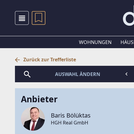
WOHNUNGEN
HÄUS
Zurück zur Trefferliste
AUSWAHL ÄNDERN
Anbieter
Baris Bölüktas
HGH Real GmbH