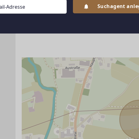
Pfaffstätt lieg..
Suchagent anl
ANBIETER KONTAKTIEREN