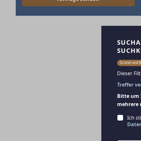
SUCHA
SUCHK
Grund und 
Dieser Fil
Treffer v
Bitte um 
mehrere 
Ich s
Date