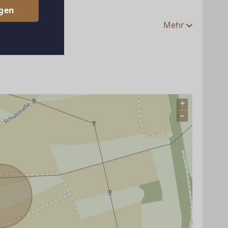
egen
Mehr
+
–