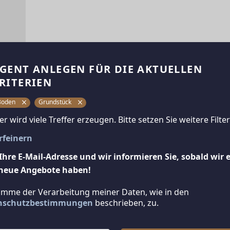
GENT ANLEGEN FÜR DIE AKTUELLEN
Beschreibung
RITERIEN
Baugrundstück ohne Bauzwang – Ideal für Ihr Wo
Boden
Grundstück
ter wird viele Treffer erzeugen. Bitte setzen Sie weitere Filter
Dieses Baugrundstück mit der Widmung Wohngebie
ideal für private Bauherren oder ein Bauträgerpro
erfeinern
Ihre E-Mail-Adresse und wir informieren Sie, sobald wir 
Highlights:
- Keine Bauverpflichtung – Sie entscheiden über
neue Angebote haben!
- Wohngebietswidmung – Perfekt für individuelle
timme der Verarbeitung meiner Daten, wie in den
- Anschlüsse in Planung – Glasfaser und Kanalans
nschutzbestimmungen
beschrieben, zu.
- Flexible Wasserversorgung – Eigene Lösung dur
Lagebeschreibung: