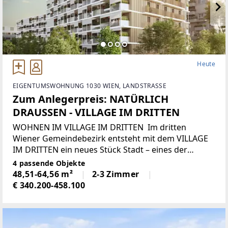
Heute
EIGENTUMSWOHNUNG 1030 WIEN, LANDSTRASSE
Zum Anlegerpreis: NATÜRLICH
DRAUSSEN - VILLAGE IM DRITTEN
WOHNEN IM VILLAGE IM DRITTEN Im dritten
Wiener Gemeindebezirk entsteht mit dem VILLAGE
IM DRITTEN ein neues Stück Stadt – eines der
größten Stadtentwicklungsgebiete Wiens. Auf über
4 passende Objekte
elf Hektar entwickelt die ARE Austrian Real Estate
48,51-64,56 m²
2-3 Zimmer
€ 340.200-458.100