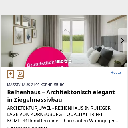
Heute
MASSIVHAUS 2100 KORNEUBURG
Reihenhaus – Architektonisch elegant
in Ziegelmassivbau
ARCHITEKTURJUWEL - REIHENHAUS IN RUHIGER
LAGE VON KORNEUBURG – QUALITÄT TRIFFT
KOMFORTInmitten einer charmanten Wohngegend
in der Leopold-Loibl-Siedlung in Korneuburg