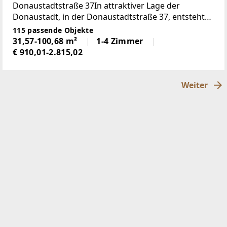
Donaustadtstraße 37In attraktiver Lage der
Donaustadt, in der Donaustadtstraße 37, entsteht
ein modernes Wohnprojekt mit hochwertig
115 passende Objekte
ausgestatteten Mietwohnungen. Die durchdacht
31,57-100,68 m²
1-4 Zimmer
geplanten Wohneinheiten
€ 910,01-2.815,02
Weiter