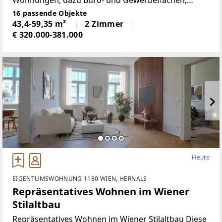
Nahversorgung sowie Kinderbetreuungs- und
16 passende Objekte
Bildunseinrichtungen, welches das moderne
43,4-59,35 m²
2 Zimmer
Wohnen mit viel Grün, Gemeinschaft
€ 320.000-381.000
Heute
EIGENTUMSWOHNUNG 1180 WIEN, HERNALS
Repräsentatives Wohnen im Wiener
Stilaltbau
Repräsentatives Wohnen im Wiener Stilaltbau Diese