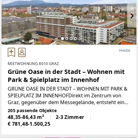
Heute
MIETWOHNUNG 8010 GRAZ
Grüne Oase in der Stadt – Wohnen mit
Park & Spielplatz im Innenhof
GRÜNE OASE IN DER STADT – WOHNEN MIT PARK &
SPIELPLATZ IM INNENHOFDirekt im Zentrum von
Graz, gegenüber dem Messegelände, entsteht ein
außergewöhnliches Stadtquartier, das als größte
205 passende Objekte
zusammenhängende Wohnanlage der Stadt neue
48,35-86,43 m²
2-3 Zimmer
Maßstäbe setzt.
€ 781,48-1.500,25