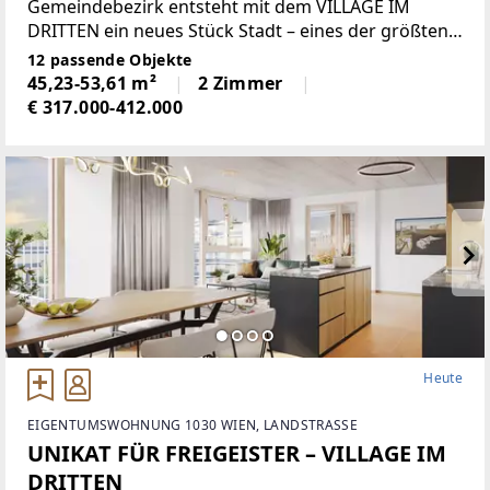
Gemeindebezirk entsteht mit dem VILLAGE IM
DRITTEN ein neues Stück Stadt – eines der größten
Stadtentwicklungsgebiete Wiens. Auf über elf
12 passende Objekte
Hektar entwickelt die ARE Austrian Real
45,23-53,61 m²
2 Zimmer
Estate gemeinsam
€ 317.000-412.000
Heute
EIGENTUMSWOHNUNG 1030 WIEN, LANDSTRASSE
UNIKAT FÜR FREIGEISTER – VILLAGE IM
DRITTEN