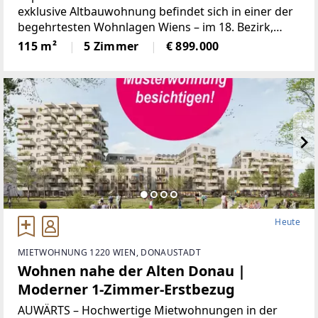
exklusive Altbauwohnung befindet sich in einer der
begehrtesten Wohnlagen Wiens – im 18. Bezirk,
nahe Gersthoferplatzl. Die westseitige Ausrichtung
115 m²
5 Zimmer
€ 899.000
sorgt für viel Sonne und ein angenehmes
Wohngefühl.
Heute
MIETWOHNUNG 1220 WIEN, DONAUSTADT
Wohnen nahe der Alten Donau |
Moderner 1-Zimmer-Erstbezug
AUWÄRTS – Hochwertige Mietwohnungen in der