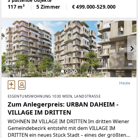
3 passende Objekte
erwartet Sie dieses hochwertig ausgeführte
117 m²
5 Zimmer
€ 499.000-529.000
Eckreihenhaus in Ziegelmassivbauweise.
Heute
EIGENTUMSWOHNUNG 1030 WIEN, LANDSTRASSE
Zum Anlegerpreis: URBAN DAHEIM -
VILLAGE IM DRITTEN
WOHNEN IM VILLAGE IM DRITTEN Im dritten Wiener
Gemeindebezirk entsteht mit dem VILLAGE IM
DRITTEN ein neues Stück Stadt – eines der größten