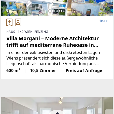
Heute
HAUS 1140 WIEN, PENZING
Villa Morgani – Moderne Architektur
trifft auf mediterrane Ruheoase in
absoluter Privatsphäre
In einer der exklusivsten und diskretesten Lagen
Wiens präsentiert sich diese außergewöhnliche
Liegenschaft als harmonische Verbindung aus
moderner Architektur und mediterranem Stil.
600 m²
10,5 Zimmer
Preis auf Anfrage
Eingebettet in eine ruhige, grüne Hanglage mit
beeindruckendem Panoramablick