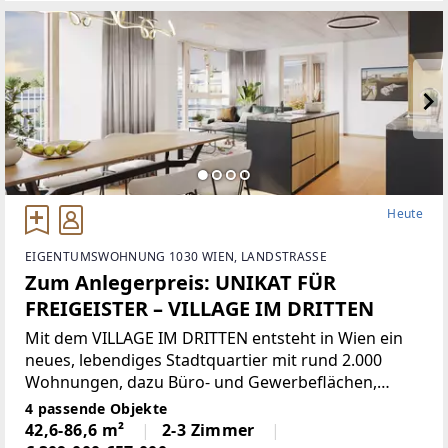
Heute
EIGENTUMSWOHNUNG 1030 WIEN, LANDSTRASSE
Zum Anlegerpreis: UNIKAT FÜR
FREIGEISTER – VILLAGE IM DRITTEN
Mit dem VILLAGE IM DRITTEN entsteht in Wien ein
neues, lebendiges Stadtquartier mit rund 2.000
Wohnungen, dazu Büro- und Gewerbeflächen,
Nahversorgung sowie Kinderbetreuungs- und
4 passende Objekte
Bildunseinrichtungen, welches das moderne
42,6-86,6 m²
2-3 Zimmer
Wohnen mit viel Grün, Gemeinschaft