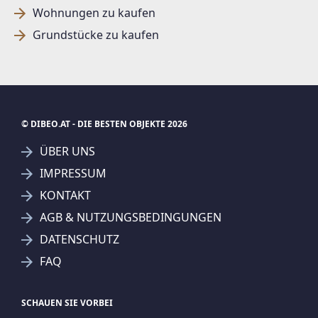
Wohnungen zu kaufen
Grundstücke zu kaufen
SUCHAGENT ANLEGEN FÜR DIE
AKTUELLEN SUCHKRITERIEN
EHL Wohnen GmbH
© DIBEO.AT - DIE BESTEN OBJEKTE 2026
Treffer verfeinern
ÜBER UNS
Ich stimme der Verarbeitung meiner Daten, wie
IMPRESSUM
in den
Datenschutzbestimmungen
beschrieben,
KONTAKT
zu.
AGB & NUTZUNGSBEDINGUNGEN
DATENSCHUTZ
FAQ
Suchagent anlegen
Jetzt Suchagent anlegen
SCHAUEN SIE VORBEI