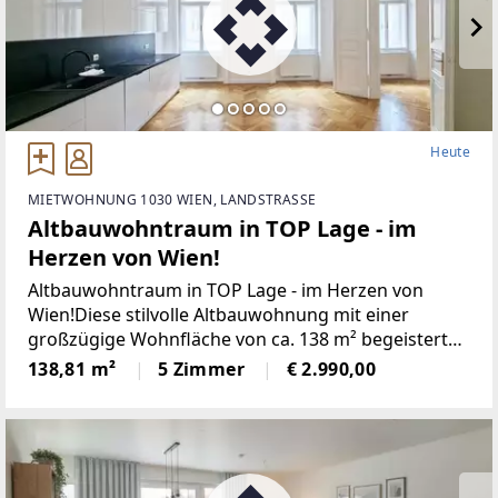
Heute
MIETWOHNUNG 1030 WIEN, LANDSTRASSE
Altbauwohntraum in TOP Lage - im
Herzen von Wien!
Altbauwohntraum in TOP Lage - im Herzen von
Wien!Diese stilvolle Altbauwohnung mit einer
großzügige Wohnfläche von ca. 138 m² begeistert
mit gesamt 5 Wohnräumen, einer modern
138,81 m²
5 Zimmer
€ 2.990,00
ausgestatteten Einbauküche, zwei Badezimmer in
zeitlosem Design sowie