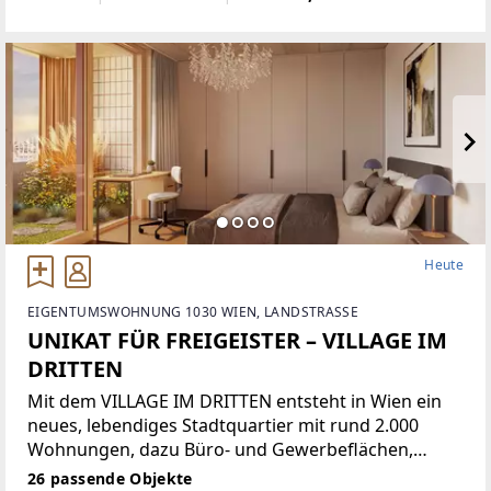
die perfekte Infrastruktur und kurze Wege. Sie
finden hier alles
Heute
EIGENTUMSWOHNUNG 1030 WIEN, LANDSTRASSE
UNIKAT FÜR FREIGEISTER – VILLAGE IM
DRITTEN
Mit dem VILLAGE IM DRITTEN entsteht in Wien ein
neues, lebendiges Stadtquartier mit rund 2.000
Wohnungen, dazu Büro- und Gewerbeflächen,
Nahversorgung sowie Kinderbetreuungs- und
26 passende Objekte