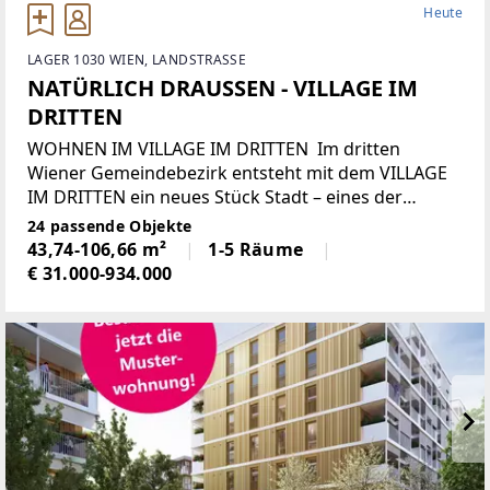
Heute
LAGER 1030 WIEN, LANDSTRASSE
NATÜRLICH DRAUSSEN - VILLAGE IM
DRITTEN
WOHNEN IM VILLAGE IM DRITTEN Im dritten
Wiener Gemeindebezirk entsteht mit dem VILLAGE
IM DRITTEN ein neues Stück Stadt – eines der
größten Stadtentwicklungsgebiete Wiens. Auf über
24 passende Objekte
elf Hektar entwickelt die ARE Austrian Real Estate
43,74-106,66 m²
1-5 Räume
€ 31.000-934.000