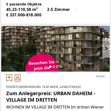
Stadtentwicklungsgebiete Wiens. Auf über elf
5 passende Objekte
Hektar entwickelt die ARE Austrian Real
45,23-110,58 m²
2-5 Zimmer
Estate gemeinsam
€ 337.000-818.000
Heute
EIGENTUMSWOHNUNG 1030 WIEN, LANDSTRASSE
Zum Anlegerpreis: URBAN DAHEIM -
VILLAGE IM DRITTEN
WOHNEN IM VILLAGE IM DRITTEN Im dritten Wiener