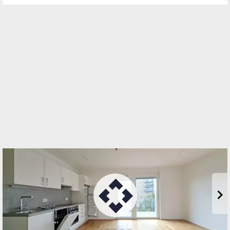
Standort
Prinz-Eugen-Straße 8-10
1040 Wien, Wieden
TELEFON
01 512 76 90
WEBSITE
http://www.ehl.at
EMAIL
office@ehl.at