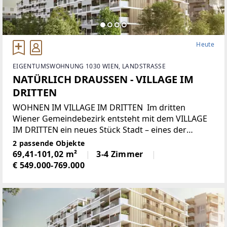
Heute
EIGENTUMSWOHNUNG 1030 WIEN, LANDSTRASSE
NATÜRLICH DRAUSSEN - VILLAGE IM
DRITTEN
WOHNEN IM VILLAGE IM DRITTEN Im dritten
Wiener Gemeindebezirk entsteht mit dem VILLAGE
IM DRITTEN ein neues Stück Stadt – eines der
größten Stadtentwicklungsgebiete Wiens. Auf über
2 passende Objekte
elf Hektar entwickelt die ARE Austrian Real Estate
69,41-101,02 m²
3-4 Zimmer
€ 549.000-769.000