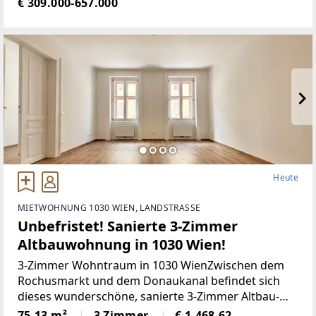
€ 309.000-657.000
Heute
MIETWOHNUNG 1030 WIEN, LANDSTRASSE
Unbefristet! Sanierte 3-Zimmer
Altbauwohnung in 1030 Wien!
3-Zimmer Wohntraum in 1030 WienZwischen dem
Rochusmarkt und dem Donaukanal befindet sich
dieses wunderschöne, sanierte 3-Zimmer Altbau-
Wohnung.Die Wohnung gliedert sich in eine
75,13 m²
3 Zimmer
€ 1.468,62