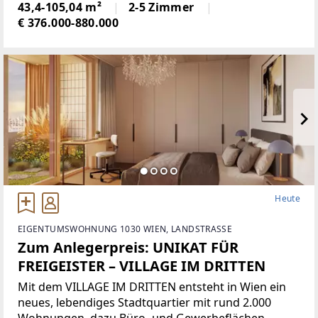
Bildunseinrichtungen, welches das moderne
43,4-105,04 m²
2-5 Zimmer
Wohnen mit viel Grün, Gemeinschaft
€ 376.000-880.000
Heute
EIGENTUMSWOHNUNG 1030 WIEN, LANDSTRASSE
Zum Anlegerpreis: UNIKAT FÜR
FREIGEISTER – VILLAGE IM DRITTEN
Mit dem VILLAGE IM DRITTEN entsteht in Wien ein
neues, lebendiges Stadtquartier mit rund 2.000
Wohnungen, dazu Büro- und Gewerbeflächen,