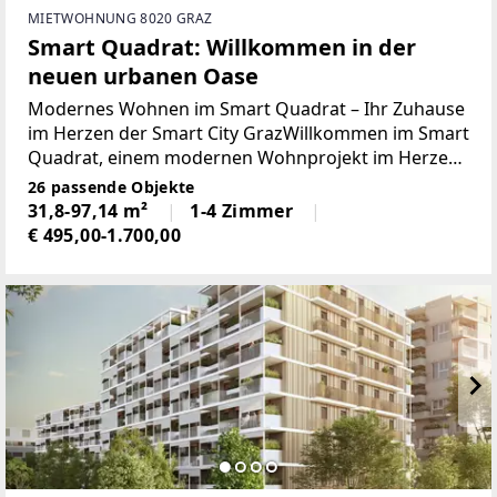
MIETWOHNUNG 8020 GRAZ
Smart Quadrat: Willkommen in der
neuen urbanen Oase
Modernes Wohnen im Smart Quadrat – Ihr Zuhause
im Herzen der Smart City GrazWillkommen im Smart
Quadrat, einem modernen Wohnprojekt im Herzen
der Smart City Graz. Perfekt für Familien,
26 passende Objekte
Studierende, Berufstätige oder Best Ager, die
31,8-97,14 m²
1-4 Zimmer
stadtnah und
€ 495,00-1.700,00