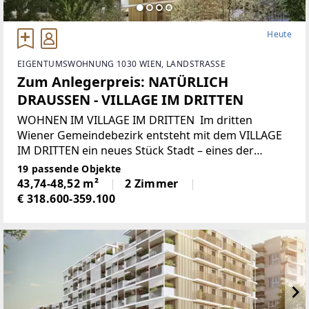
Heute
EIGENTUMSWOHNUNG 1030 WIEN, LANDSTRASSE
Zum Anlegerpreis: NATÜRLICH
DRAUSSEN - VILLAGE IM DRITTEN
WOHNEN IM VILLAGE IM DRITTEN Im dritten
Wiener Gemeindebezirk entsteht mit dem VILLAGE
IM DRITTEN ein neues Stück Stadt – eines der
größten Stadtentwicklungsgebiete Wiens. Auf über
19 passende Objekte
elf Hektar entwickelt die ARE Austrian Real Estate
43,74-48,52 m²
2 Zimmer
€ 318.600-359.100