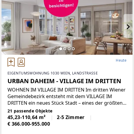
Heute
EIGENTUMSWOHNUNG 1030 WIEN, LANDSTRASSE
URBAN DAHEIM - VILLAGE IM DRITTEN
WOHNEN IM VILLAGE IM DRITTEN Im dritten Wiener
Gemeindebezirk entsteht mit dem VILLAGE IM
DRITTEN ein neues Stück Stadt – eines der größten
Stadtentwicklungsgebiete Wiens. Auf über elf
21 passende Objekte
Hektar entwickelt die ARE Austrian Real
45,23-110,64 m²
2-5 Zimmer
Estate gemeinsam
€ 366.000-955.000