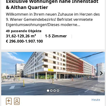
Exklusive Wohnungen nahe Innenstadt
& Althan Quartier
Willkommen in Ihrem neuen Zuhause im Herzen des
9. Wiener Gemeindebezirks! Befristet vermietete
Eigentumswohnungen!Dieses moderne
Wohnprojekt im begehrten Alsergrund vereint
49 passende Objekte
urbanes Lebensgefühl, hochwertige Ausstattung
31,62-129,26 m²
1-5 Zimmer
und außergewöhnlichen Wohnkomfort.
€ 296.000-1.907.100
Heute