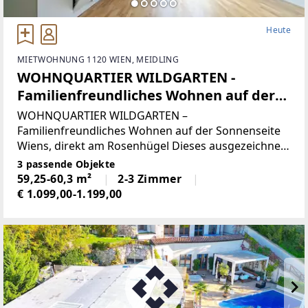
Heute
MIETWOHNUNG 1120 WIEN, MEIDLING
WOHNQUARTIER WILDGARTEN -
Familienfreundliches Wohnen auf der
Sonnenseite Wiens direkt am
WOHNQUARTIER WILDGARTEN –
Rosenhügel
Familienfreundliches Wohnen auf der Sonnenseite
Wiens, direkt am Rosenhügel Dieses ausgezeichnete
Wohnprojekt im 12. Wiener Gemeindebezirk am
3 passende Objekte
Rosenhügel – einem Ausläufer des Wienerwaldes –
59,25-60,3 m²
2-3 Zimmer
verbindet urbanes Leben
€ 1.099,00-1.199,00