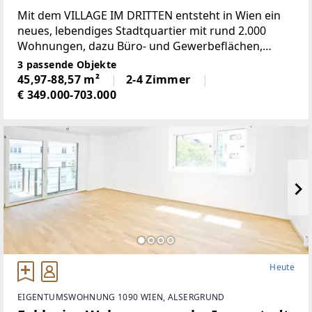
Mit dem VILLAGE IM DRITTEN entsteht in Wien ein
neues, lebendiges Stadtquartier mit rund 2.000
Wohnungen, dazu Büro- und Gewerbeflächen,
Nahversorgung sowie Kinderbetreuungs- und
3 passende Objekte
Bildunseinrichtungen, welches das moderne
45,97-88,57 m²
2-4 Zimmer
Wohnen mit viel Grün, Gemeinschaft
€ 349.000-703.000
Heute
EIGENTUMSWOHNUNG 1090 WIEN, ALSERGRUND