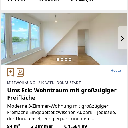
separate Küche, drei Zimmer, ein Badezimmer mit
Duschkabine,
Heute
MIETWOHNUNG 1210 WIEN, DONAUSTADT
Ums Eck: Wohntraum mit großzügiger
Freifläche
Moderne 3-Zimmer-Wohnung mit großzügiger
Freifläche Eingebettet zwischen Aupark – Jedlesee,
der Donauinsel, Denglerpark und dem
Shoppingcenter Nord besticht dieses Projekt durch
84 m²
3 Zimmer
€ 1.564,99