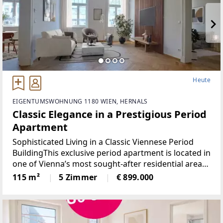
Heute
EIGENTUMSWOHNUNG 1180 WIEN, HERNALS
Classic Elegance in a Prestigious Period
Apartment
Sophisticated Living in a Classic Viennese Period
BuildingThis exclusive period apartment is located in
one of Vienna’s most sought-after residential areas
– the 18th district, close to Gersthofer Platzl. Its
115 m²
5 Zimmer
€ 899.000
west-facing orientation ensures plenty