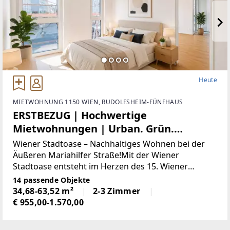
Heute
MIETWOHNUNG 1150 WIEN, RUDOLFSHEIM-FÜNFHAUS
ERSTBEZUG | Hochwertige
Mietwohnungen | Urban. Grün.
Modern.
Wiener Stadtoase – Nachhaltiges Wohnen bei der
Äußeren Mariahilfer Straße!Mit der Wiener
Stadtoase entsteht im Herzen des 15. Wiener
Gemeindebezirks ein modernes Wohnprojekt, das
14 passende Objekte
nachhaltige Bauweise, innovative Energietechnik
34,68-63,52 m²
2-3 Zimmer
und zeitgemäßen
€ 955,00-1.570,00