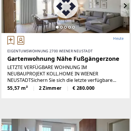
Heute
EIGENTUMSWOHNUNG 2700 WIENER NEUSTADT
Gartenwohnung Nähe Fußgängerzone
LETZTE VERFÜGBARE WOHNUNG IM
NEUBAUPROJEKT KOLL.HOME IN WIENER
NEUSTADTSichern Sie sich die letzte verfügbare
Eigentumswohnung im modernen Wohnbauprojekt
55,57 m²
2 Zimmer
€ 280.000
KOLL.home im beliebten Bahnhofsviertel von
Wiener Neustadt. Das bereits fertiggestellte
Neubauprojekt