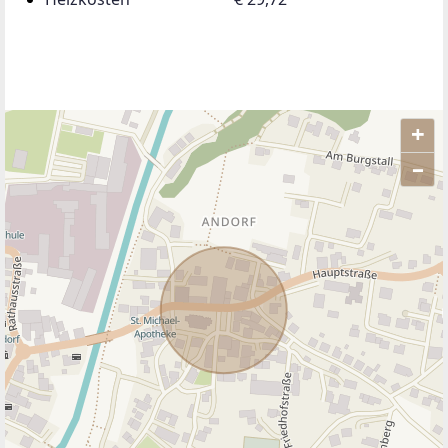
+
–
ANBIETER KONTAKTIEREN