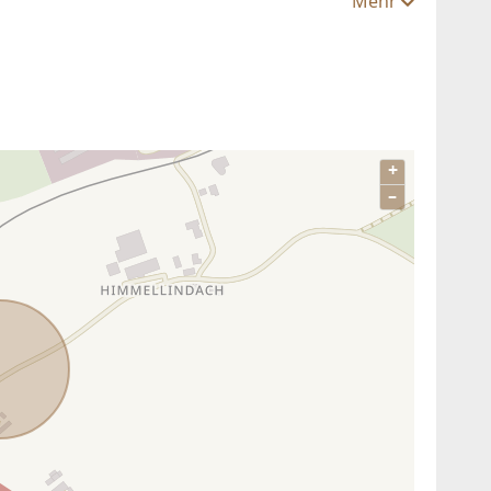
Mehr
+
–