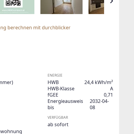
ung berechnen mit durchblicker
ENERGIE
immer)
HWB
24,4 kWh/m²
HWB-Klasse
A
fGEE
0,71
Energieausweis
2032-04-
bis
08
VERFÜGBAR
ab sofort
swohnung