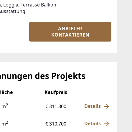
 Loggia, Terrasse Balkon

Ausstattung
ANBIETER
KONTAKTIEREN
nungen des Projekts
läche
Kaufpreis
2
Details
2 m
€ 311.300
2
Details
2 m
€ 310.700