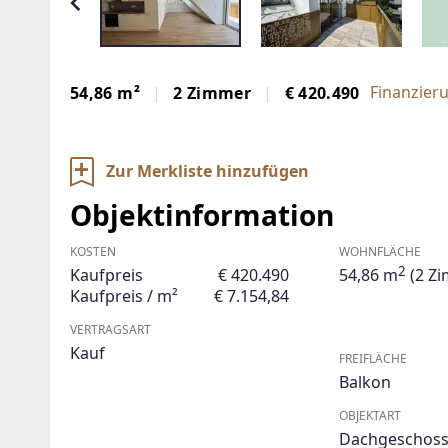
Finanzier
54,86 m²
2 Zimmer
€ 420.490
Zur Merkliste hinzufügen
Objektinformation
KOSTEN
WOHNFLÄCHE
2
Kaufpreis
€ 420.490
54,86 m
(2 Z
Kaufpreis / m²
€ 7.154,84
VERTRAGSART
Kauf
FREIFLÄCHE
Balkon
OBJEKTART
Dachgeschos