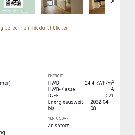
ng berechnen mit durchblicker
ENERGIE
mmer)
HWB
24,4 kWh/m²
HWB-Klasse
A
fGEE
0,71
Energieausweis
2032-04-
bis
08
a
VERFÜGBAR
ab sofort
ng