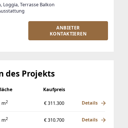
 Loggia, Terrasse Balkon

Ausstattung
ANBIETER
KONTAKTIEREN
 des Projekts
läche
Kaufpreis
2
Details
2 m
€ 311.300
2
Details
2 m
€ 310.700