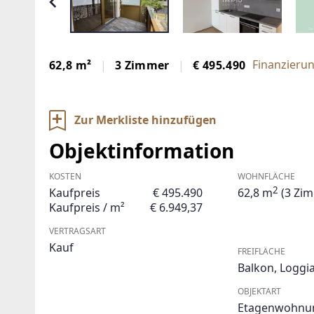
Finanzieru
62,8 m²
3 Zimmer
€ 495.490
Zur Merkliste hinzufügen
Objektinformation
KOSTEN
WOHNFLÄCHE
2
Kaufpreis
€ 495.490
62,8 m
(3 Zi
Kaufpreis / m²
€ 6.949,37
VERTRAGSART
Kauf
FREIFLÄCHE
Balkon
,
Loggi
OBJEKTART
Etagenwohnu