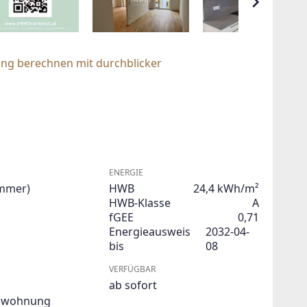
ung berechnen mit durchblicker
ENERGIE
immer)
HWB
24,4 kWh/m²
HWB-Klasse
A
fGEE
0,71
Energieausweis
2032-04-
bis
08
VERFÜGBAR
ab sofort
swohnung