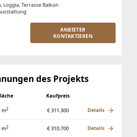
 Loggia, Terrasse Balkon

Ausstattung
ANBIETER
KONTAKTIEREN
nungen des Projekts
läche
Kaufpreis
2
Details
2 m
€ 311.300
2
Details
2 m
€ 310.700