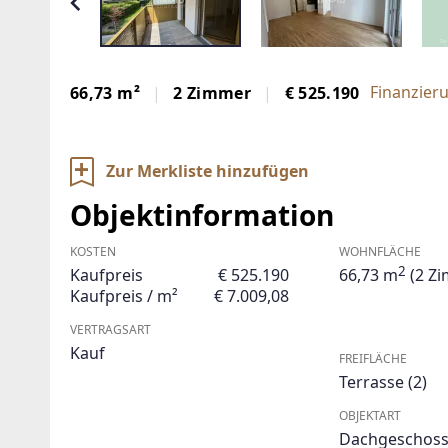
Finanzier
66,73 m²
2 Zimmer
€ 525.190
Zur Merkliste hinzufügen
Objektinformation
KOSTEN
WOHNFLÄCHE
2
Kaufpreis
€ 525.190
66,73 m
(2 Z
Kaufpreis / m²
€ 7.009,08
VERTRAGSART
Kauf
FREIFLÄCHE
Terrasse
(2)
OBJEKTART
Dachgeschos