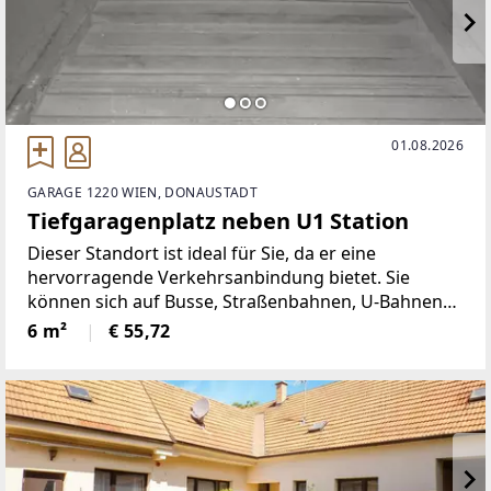
01.08.2026
GARAGE 1220 WIEN, DONAUSTADT
Tiefgaragenplatz neben U1 Station
Dieser Standort ist ideal für Sie, da er eine
hervorragende Verkehrsanbindung bietet. Sie
können sich auf Busse, Straßenbahnen, U-Bahnen
und einen Bahnhof verlassen, um schnell und
6 m²
€ 55,72
einfach an Ihr Ziel zu gelangen. Ihr Fahrzeug ist in
der Zwischenzeit