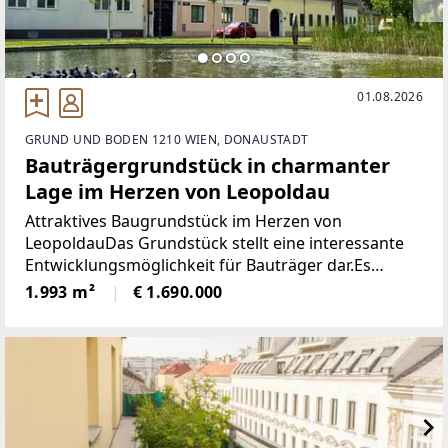
01.08.2026
GRUND UND BODEN 1210 WIEN, DONAUSTADT
Bauträgergrundstück in charmanter
Lage im Herzen von Leopoldau
Attraktives Baugrundstück im Herzen von
LeopoldauDas Grundstück stellt eine interessante
Entwicklungsmöglichkeit für Bauträger dar.Es
umfasst ein Gesamtausmaß von rund 1.993 m² und
1.993 m²
€ 1.690.000
erstreckt sich vom Leopoldauer Platz bis zur
rückwärtigen