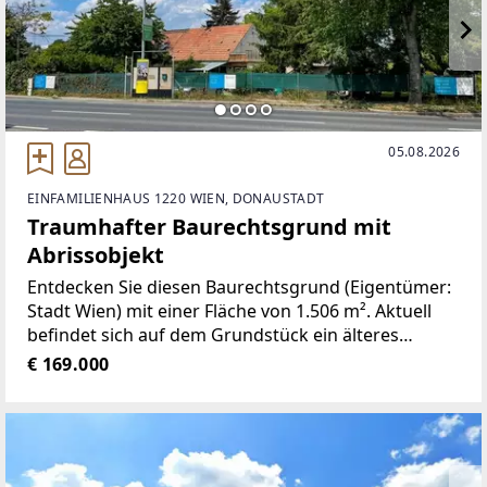
05.08.2026
EINFAMILIENHAUS 1220 WIEN, DONAUSTADT
Traumhafter Baurechtsgrund mit
Abrissobjekt
Entdecken Sie diesen Baurechtsgrund (Eigentümer:
Stadt Wien) mit einer Fläche von 1.506 m². Aktuell
befindet sich auf dem Grundstück ein älteres
Gebäude, das sich nicht mehr zur Sanierung eignet
€ 169.000
und abgetragen werden sollte, um Platz