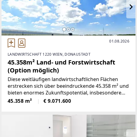
01.08.2026
LANDWIRTSCHAFT 1220 WIEN, DONAUSTADT
45.358m² Land- und Forstwirtschaft
(Option möglich)
Diese weitläufigen landwirtschaftlichen Flächen
erstrecken sich über beeindruckende 45.358 m² und
bieten enormes Zukunftspotential, insbesondere
durch ihre strategische Lage in der Nähe des
45.358 m²
€ 9.071.600
möglicherweise entstehenden
Verkehrsknotenpunkts Richtung Gänserndorf