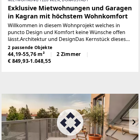
Exklusive Mietwohnungen und Garagen
in Kagran mit höchstem Wohnkomfort
Willkommen in diesem Wohnprojekt welches in
puncto Design und Komfort keine Wünsche offen
lässt.Architektur und DesignDas Kernstück dieses
Projekts liegt in seiner intelligenten Planung. Jede
2 passende Objekte
Wohnung präsentiert sich mit einem durchdachten
44,19-55,76 m²
2 Zimmer
€ 849,93-1.048,55