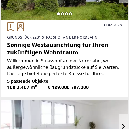
01.08.2026
GRUNDSTÜCK 2231 STRASSHOF AN DER NORDBAHN
Sonnige Westausrichtung für Ihren
zukünftigen Wohntraum
Willkommen in Strasshof an der Nordbahn, wo
außergewöhnliche Baugrundstücke auf Sie warten.
Die Lage bietet die perfekte Kulisse für Ihre
Wohnträume, egal ob Sie eine Familie sind, ein
5 passende Objekte
Investor, ein Bauträger oder auf der Suche nach
100-2.407 m²
€ 189.000-797.000
einem Ort sind, um