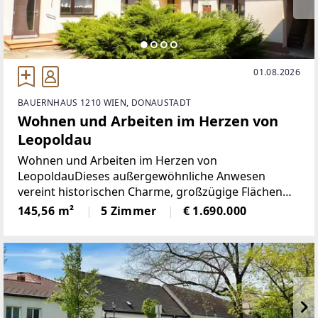
01.08.2026
BAUERNHAUS 1210 WIEN, DONAUSTADT
Wohnen und Arbeiten im Herzen von
Leopoldau
Wohnen und Arbeiten im Herzen von
LeopoldauDieses außergewöhnliche Anwesen
vereint historischen Charme, großzügige Flächen
und vielseitige Nutzungsmöglichkeiten auf
145,56 m²
5 Zimmer
€ 1.690.000
beeindruckende Weise. Auf einem rund 1.993 m²
großen Grundstück erstreckt sich