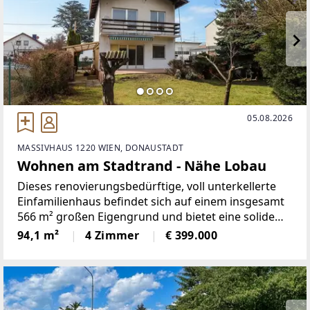
05.08.2026
MASSIVHAUS 1220 WIEN, DONAUSTADT
Wohnen am Stadtrand - Nähe Lobau
Dieses renovierungsbedürftige, voll unterkellerte
Einfamilienhaus befindet sich auf einem insgesamt
566 m² großen Eigengrund und bietet eine solide
Basis für individuelle Wohnideen. Die Liegenschaft
94,1 m²
4 Zimmer
€ 399.000
verfügt über eine Terrasse sowie einen Balkon und
überzeugt