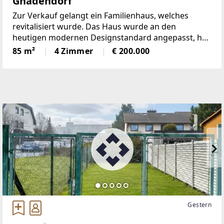
Gnadendorf
Zur Verkauf gelangt ein Familienhaus, welches
revitalisiert wurde. Das Haus wurde an den
heutigen modernen Designstandard angepasst, hat
4 Zimmer und eine Wohnfläche von ca. 85 m², eine
85 m²
4 Zimmer
€ 200.000
ca. 20 m² überdachte Terrasse, eine ca. 71 m² große
Werkstatt/Garage
Gestern