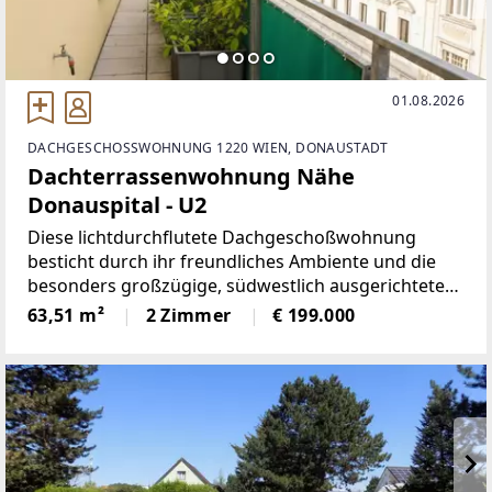
01.08.2026
DACHGESCHOSSWOHNUNG 1220 WIEN, DONAUSTADT
Dachterrassenwohnung Nähe
Donauspital - U2
Diese lichtdurchflutete Dachgeschoßwohnung
besticht durch ihr freundliches Ambiente und die
besonders großzügige, südwestlich ausgerichtete
Terrasse, die einen herrlichen Blick ins Freie und viel
63,51 m²
2 Zimmer
€ 199.000
Sonne bis in die Abendstunden bietet. Die Wohnung
befindet