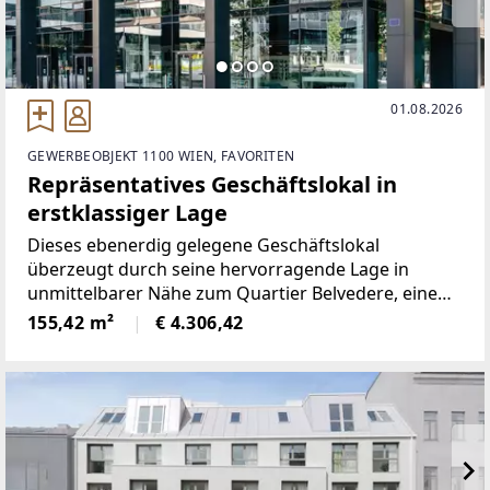
01.08.2026
GEWERBEOBJEKT 1100 WIEN, FAVORITEN
Repräsentatives Geschäftslokal in
erstklassiger Lage
Dieses ebenerdig gelegene Geschäftslokal
überzeugt durch seine hervorragende Lage in
unmittelbarer Nähe zum Quartier Belvedere, einem
lebendigen und stark frequentierten Standort mit
155,42 m²
€ 4.306,42
ausgezeichneter Infrastruktur und hoher
Passantenfrequenz.Der