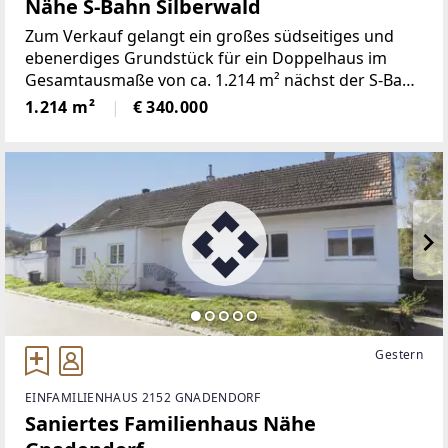
Nähe S-Bahn Silberwald
Zum Verkauf gelangt ein großes südseitiges und
ebenerdiges Grundstück für ein Doppelhaus im
Gesamtausmaße von ca. 1.214 m² nächst der S-Bahn
Station Silberwald.Das Grundstück, welches bis auf
1.214 m²
€ 340.000
die rechte Grundgrenze eingefriedet ist, hat eine
Straßenfrontlänge
Gestern
EINFAMILIENHAUS 2152 GNADENDORF
Saniertes Familienhaus Nähe