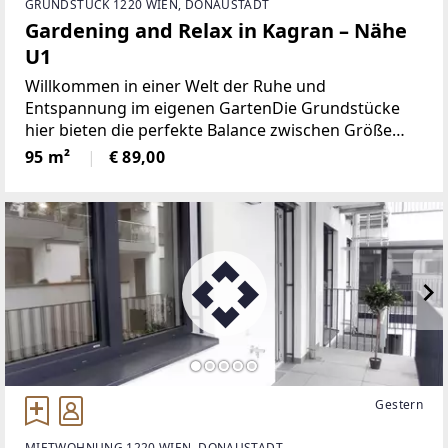
GRUNDSTÜCK 1220 WIEN, DONAUSTADT
Gardening and Relax in Kagran – Nähe
U1
Willkommen in einer Welt der Ruhe und
Entspannung im eigenen GartenDie Grundstücke
hier bieten die perfekte Balance zwischen Größe
und Komfort - nicht zu klein und nicht zu groß,
95 m²
€ 89,00
genau richtig, um die Seele baumeln zu lassen und
Ihre grünen Träume
Gestern
MIETWOHNUNG 1220 WIEN, DONAUSTADT