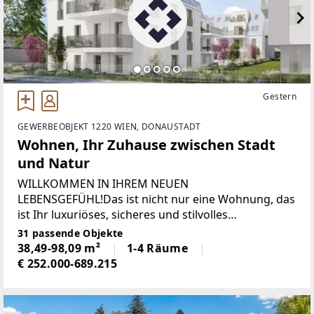
Gestern
GEWERBEOBJEKT 1220 WIEN, DONAUSTADT
Wohnen, Ihr Zuhause zwischen Stadt
und Natur
WILLKOMMEN IN IHREM NEUEN
LEBENSGEFÜHL!Das ist nicht nur eine Wohnung, das
ist Ihr luxuriöses, sicheres und stilvolles
ZuhauseLassen Sie sich begeistern!Das Projekt im
31 passende Objekte
ÜberblickDas Ensemble besteht aus drei modernen
38,49-98,09 m²
1-4 Räume
Baukörpern
€ 252.000-689.215