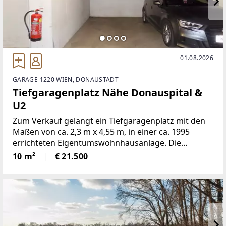
01.08.2026
GARAGE 1220 WIEN, DONAUSTADT
Tiefgaragenplatz Nähe Donauspital &
U2
Zum Verkauf gelangt ein Tiefgaragenplatz mit den
Maßen von ca. 2,3 m x 4,55 m, in einer ca. 1995
errichteten Eigentumswohnhausanlage. Die
Einfahrsthöhe beträgt max. 2,05 m. Die Anlage
10 m²
€ 21.500
befindet sich in ruhiger Wohnlage, nächst U2
Donauspital bzw. Aspernstraße