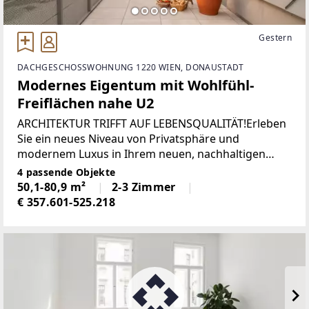
Gestern
DACHGESCHOSSWOHNUNG 1220 WIEN, DONAUSTADT
Modernes Eigentum mit Wohlfühl-
Freiflächen nahe U2
ARCHITEKTUR TRIFFT AUF LEBENSQUALITÄT!Erleben
Sie ein neues Niveau von Privatsphäre und
modernem Luxus in Ihrem neuen, nachhaltigen
Zuhause.Das Projekt im ÜberblickDas exklusive
4 passende Objekte
Wohnbauprojekt Gotthelfgasse 6 entsteht in solider
50,1-80,9 m²
2-3 Zimmer
€ 357.601-525.218