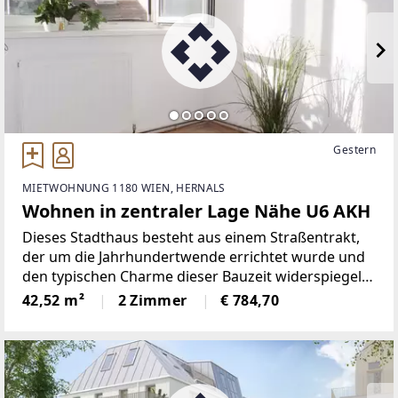
Gestern
MIETWOHNUNG 1180 WIEN, HERNALS
Wohnen in zentraler Lage Nähe U6 AKH
Dieses Stadthaus besteht aus einem Straßentrakt,
der um die Jahrhundertwende errichtet wurde und
den typischen Charme dieser Bauzeit widerspiegelt.
Im Laufe der Jahre wurde das Gebäude durch einen
42,52 m²
2 Zimmer
€ 784,70
Hoftrakt erweitert, der rund 1972 hinzugefügt
wurde.Willkommen