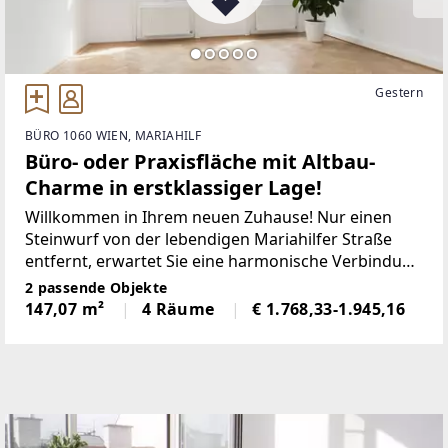
Gestern
BÜRO 1060 WIEN, MARIAHILF
Büro- oder Praxisfläche mit Altbau-
Charme in erstklassiger Lage!
Willkommen in Ihrem neuen Zuhause! Nur einen
Steinwurf von der lebendigen Mariahilfer Straße
entfernt, erwartet Sie eine harmonische Verbindung
aus urbanem Lifestyle und entspannter
2 passende Objekte
Wohnatmosphäre. Großzügige Altbau-
147,07 m²
4 Räume
€ 1.768,33-1.945,16
Büroräumlichkeiten