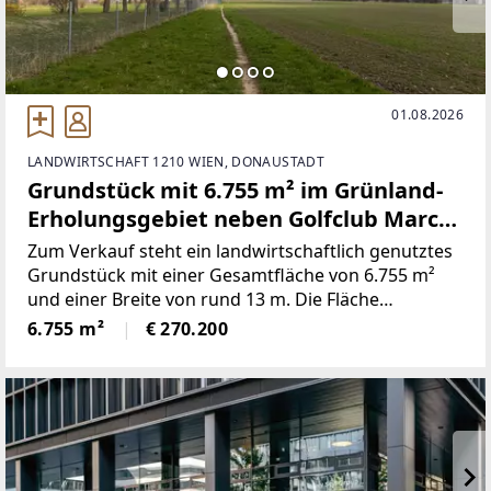
01.08.2026
LANDWIRTSCHAFT 1210 WIEN, DONAUSTADT
Grundstück mit 6.755 m² im Grünland-
Erholungsgebiet neben Golfclub Marco
Polo
Zum Verkauf steht ein landwirtschaftlich genutztes
Grundstück mit einer Gesamtfläche von 6.755 m²
und einer Breite von rund 13 m. Die Fläche
präsentiert sich als zusammenhängendes Feld und
6.755 m²
€ 270.200
bietet aufgrund ihrer Größe sowie Lage
interessante Perspektiven