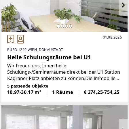
01.08.2026
BÜRO 1220 WIEN, DONAUSTADT
Helle Schulungsräume bei U1
Wir freuen uns, Ihnen helle
Schulungs-/Seminarräume direkt bei der U1 Station
Kagraner Platz anbieten zu können.Die Immobilie
besteht aus insgesamt 10 unterschiedlich großen
5 passende Objekte
Räumen mit einer Fläche von rund 10 bis 30
10,97-30,17 m²
1 Räume
€ 274,25-754,25
Quadratmetern. Jeder Raum