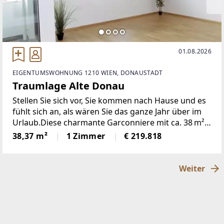
01.08.2026
EIGENTUMSWOHNUNG 1210 WIEN, DONAUSTADT
Traumlage Alte Donau
Stellen Sie sich vor, Sie kommen nach Hause und es
fühlt sich an, als wären Sie das ganze Jahr über im
Urlaub.Diese charmante Garconniere mit ca. 38 m²
Wohnfläche plus nordostseitiger Loggia liegt nur
38,37 m²
1 Zimmer
€ 219.818
wenige Schritte von der Alten Donau entfernt
Weiter