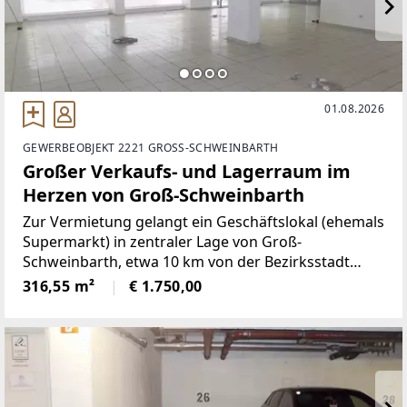
01.08.2026
GEWERBEOBJEKT 2221 GROSS-SCHWEINBARTH
Großer Verkaufs- und Lagerraum im
Herzen von Groß-Schweinbarth
Zur Vermietung gelangt ein Geschäftslokal (ehemals
Supermarkt) in zentraler Lage von Groß-
Schweinbarth, etwa 10 km von der Bezirksstadt
Gänserndorf entfernt.Das Lokal, welches ebenerdig
316,55 m²
€ 1.750,00
angelegt ist, verfügt über ca. 126 m² Lagerfläche,
WC und