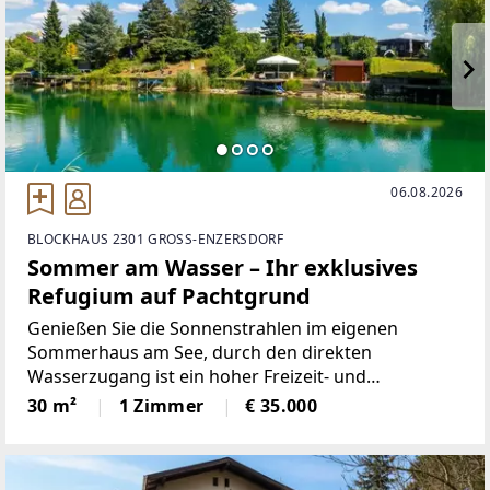
06.08.2026
BLOCKHAUS 2301 GROSS-ENZERSDORF
Sommer am Wasser – Ihr exklusives
Refugium auf Pachtgrund
Genießen Sie die Sonnenstrahlen im eigenen
Sommerhaus am See, durch den direkten
Wasserzugang ist ein hoher Freizeit- und
Erholungswert gegeben.Das Holzhäuschen mit
30 m²
1 Zimmer
€ 35.000
direktem Wasserzugang befindet sich auf einer
angelegten Badeparzelle am Donau-Oder-Kanal.Mit