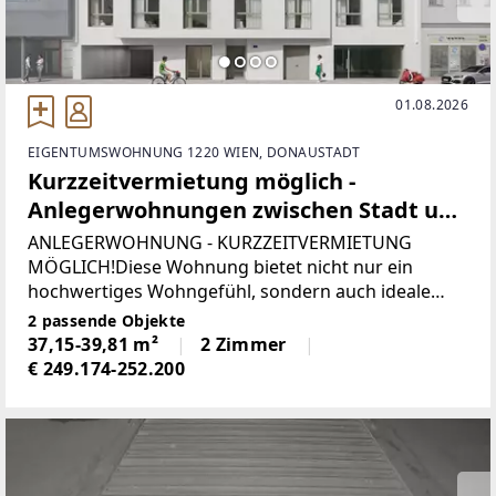
01.08.2026
EIGENTUMSWOHNUNG 1220 WIEN, DONAUSTADT
Kurzzeitvermietung möglich -
Anlegerwohnungen zwischen Stadt und
Natur
ANLEGERWOHNUNG - KURZZEITVERMIETUNG
MÖGLICH!Diese Wohnung bietet nicht nur ein
hochwertiges Wohngefühl, sondern auch ideale
Voraussetzungen für Anleger.Dank der Möglichkeit
2 passende Objekte
zur Kurzzeitvermietung eröffnet sich Ihnen ein
37,15-39,81 m²
2 Zimmer
flexibles und attraktives
€ 249.174-252.200