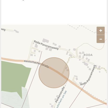
+
–
ANBIETER KONTAKTIEREN