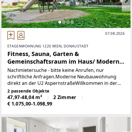
07.08.2026
ETAGENWOHNUNG 1220 WIEN, DONAUSTADT
Fitness, Sauna, Garten &
Gemeinschaftsraum im Haus/ Moderne
2-Zimmer-Wohnung mit Balkon nahe U2
Nachmietersuche - bitte keine Anrufen, nur
Aspernstraße
schriftliche Anfragen.Moderne Neubauwohnung
direkt an der U2 AspernstraßeWillkommen in der
Wohnanlage "5in22" in Wien-Donaustadt, wo Sie
2 passende Objekte
modernes Wohnen mit erstklassiger Infrastruktur
47,97-48,04 m²
2 Zimmer
genießen!
€ 1.075,00-1.098,99