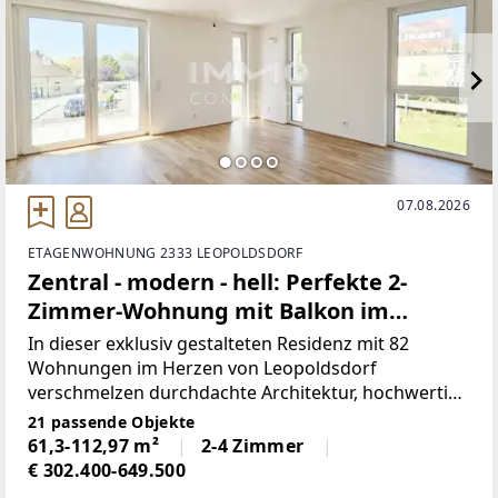
07.08.2026
ETAGENWOHNUNG 2333 LEOPOLDSDORF
Zentral - modern - hell: Perfekte 2-
Zimmer-Wohnung mit Balkon im
Erstbezug in grüner Anlage
In dieser exklusiv gestalteten Residenz mit 82
Wohnungen im Herzen von Leopoldsdorf
verschmelzen durchdachte Architektur, hochwertige
Materialien und großzügige Außenbereiche zu
21 passende Objekte
einem einzigartigen Wohnambiente.Bei der
61,3-112,97 m²
2-4 Zimmer
Konzeptionierung der Einheiten
€ 302.400-649.500