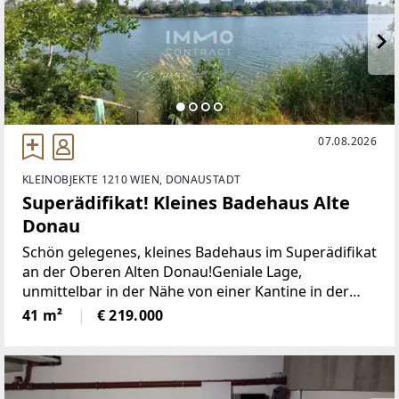
07.08.2026
KLEINOBJEKTE 1210 WIEN, DONAUSTADT
Superädifikat! Kleines Badehaus Alte
Donau
Schön gelegenes, kleines Badehaus im Superädifikat
an der Oberen Alten Donau!Geniale Lage,
unmittelbar in der Nähe von einer Kantine in der
schönes Essen und Getränke in ansprechendem
41 m²
€ 219.000
Ambiente genossen werden können.ca.30m zur
Alten Donau