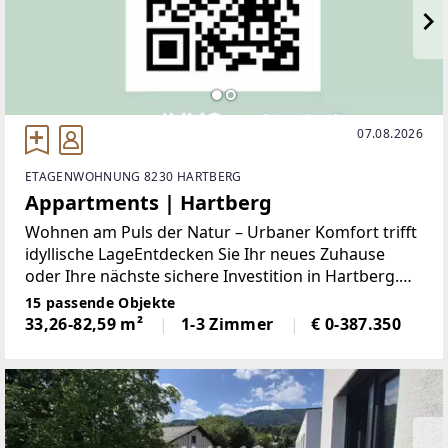
07.08.2026
ETAGENWOHNUNG 8230 HARTBERG
Appartments | Hartberg
Wohnen am Puls der Natur – Urbaner Komfort trifft
idyllische LageEntdecken Sie Ihr neues Zuhause
oder Ihre nächste sichere Investition in Hartberg.
Dieses exklusive Neubauprojekt vereint das Beste
15 passende Objekte
aus zwei Welten: die unmittelbare Nähe zum
33,26-82,59 m²
1-3 Zimmer
€ 0-387.350