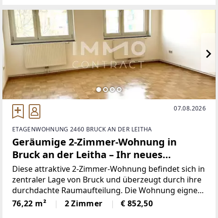
07.08.2026
ETAGENWOHNUNG 2460 BRUCK AN DER LEITHA
Geräumige 2-Zimmer-Wohnung in
Bruck an der Leitha – Ihr neues
Zuhause!
Diese attraktive 2-Zimmer-Wohnung befindet sich in
zentraler Lage von Bruck und überzeugt durch ihre
durchdachte Raumaufteilung. Die Wohnung eignet
sich ideal für Singles oder Paare, die urbanes
76,22 m²
2 Zimmer
€ 852,50
Wohnen mit hoher Lebensqualität verbinden