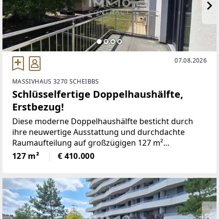
07.08.2026
MASSIVHAUS 3270 SCHEIBBS
Schlüsselfertige Doppelhaushälfte,
Erstbezug!
Diese moderne Doppelhaushälfte besticht durch
ihre neuwertige Ausstattung und durchdachte
Raumaufteilung auf großzügigen 127 m²
Wohnfläche.Das Liegenschaft verfügt über 4 helle
127 m²
€ 410.000
Zimmer, die vielseitig nutzbar sind – perfekt für
Familien, Paare