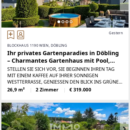
Gestern
BLOCKHAUS 1190 WIEN, DÖBLING
Ihr privates Gartenparadies in Döbling
– Charmantes Gartenhaus mit Pool,
Sonnenterrasse & traumhaftem
STELLEN SIE SICH VOR, SIE BEGINNEN IHREN TAG
Ausblick!
MIT EINEM KAFFEE AUF IHRER SONNIGEN
WESTTERRASSE, GENIESSEN DEN BLICK INS GRÜNE
UND LASSEN DEN ABEND BEI EINEM SPRUNG IN
26,9 m²
2 Zimmer
€ 319.000
DEN EIGENEN POOL AUSKLINGEN. DIESES
AUSSERGEWÖHNLICHE GARTENHAUS VEREINT
RUHE, PRIVATSPHÄRE