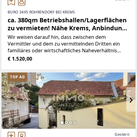
BÜRO 3495 ROHRENDORF BEI KREMS
ca. 380qm Betriebshallen/Lagerflächen
zu vermieten! Nähe Krems, Anbindung
S33, B17, S5
Wir weisen darauf hin, dass zwischen dem
Vermittler und dem zu vermittelnden Dritten ein
familiäres oder wirtschaftliches Naheverhältnis
besteht.Der Vermittler ist als Doppelmakler
€ 1.520,00
tätig.Finden Sie noch mehr attraktive
Liegenschaften auf www.IMMOcontract.at
TOP AD
Gestern