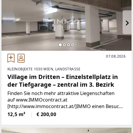
07.08.2026
KLEINOBJEKTE 1030 WIEN, LANDSTRASSE
Village im Dritten – Einzelstellplatz in
der Tiefgarage – zentral im 3. Bezirk
Finden Sie noch mehr attraktive Liegenschaften
auf www.IMMOcontract.at
[http://www.immocontract.at/]IMMO einen Besuch
wert.Infrastruktur / EntfernungenGesundheitArzt
12,5 m²
€ 200,00
<500mApotheke <1.000mKlinik
<1.000mKrankenhaus