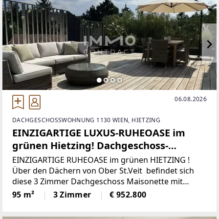
06.08.2026
DACHGESCHOSSWOHNUNG 1130 WIEN, HIETZING
EINZIGARTIGE LUXUS-RUHEOASE im
grünen Hietzing! Dachgeschoss-
Maisonette- Terrasse als ERSTBEZUG !
EINZIGARTIGE RUHEOASE im grünen HIETZING !
Über den Dächern von Ober St.Veit befindet sich
diese 3 Zimmer Dachgeschoss Maisonette mit
herrlicher Aussicht und ruhiger Terrasse. Höchste
95 m²
3 Zimmer
€ 952.800
Lebens- und Wohnqualität empfinden Sie bereits im