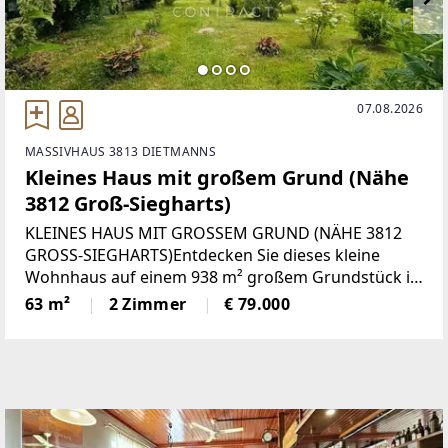
07.08.2026
MASSIVHAUS 3813 DIETMANNS
Kleines Haus mit großem Grund (Nähe
3812 Groß-Siegharts)
KLEINES HAUS MIT GROSSEM GRUND (NÄHE 3812
GROSS-SIEGHARTS)Entdecken Sie dieses kleine
Wohnhaus auf einem 938 m² großem Grundstück in
ruhiger Lage in Dietmanns. Ob als Hauptwohnsitz,
63 m²
2 Zimmer
€ 79.000
Zweitwohnsitz für zwei Personen oder
Vermietungsimmobilie – hier