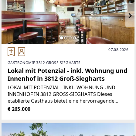
07.08.2026
GASTRONOMIE 3812 GROSS-SIEGHARTS
Lokal mit Potenzial - inkl. Wohnung und
Innenhof in 3812 Groß-Siegharts
LOKAL MIT POTENZIAL - INKL. WOHNUNG UND
INNENHOF IN 3812 GROSS-SIEGHARTS Dieses
etablierte Gasthaus bietet eine hervorragende
Gelegenheit für Gastronomen, Investoren oder
€ 265.000
Unternehmer, die ein bestehendes Lokal
weiterführen oder ein