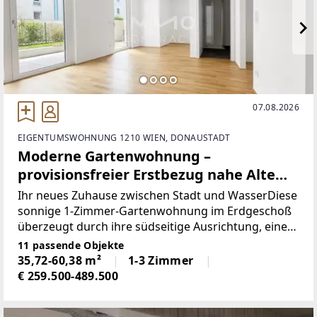
07.08.2026
EIGENTUMSWOHNUNG 1210 WIEN, DONAUSTADT
Moderne Gartenwohnung –
provisionsfreier Erstbezug nahe Alte
Donau & U1
Ihr neues Zuhause zwischen Stadt und WasserDiese
sonnige 1-Zimmer-Gartenwohnung im Erdgeschoß
überzeugt durch ihre südseitige Ausrichtung, eine
durchdachte Raumaufteilung und den privaten
11 passende Objekte
Außenbereich. Bereits der großzügige Vorraum
35,72-60,38 m²
1-3 Zimmer
bietet ein
€ 259.500-489.500