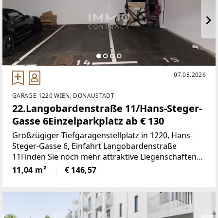
07.08.2026
GARAGE 1220 WIEN, DONAUSTADT
22.Langobardenstraße 11/Hans-Steger-
Gasse 6Einzelparkplatz ab € 130
Großzügiger Tiefgaragenstellplatz in 1220, Hans-
Steger-Gasse 6, Einfahrt Langobardenstraße
11Finden Sie noch mehr attraktive Liegenschaften
auf www.IMMOcontract.at
11,04 m²
€ 146,57
[http://www.immocontract.at/]IMMO einen Besuch
wert.Infrastruktur