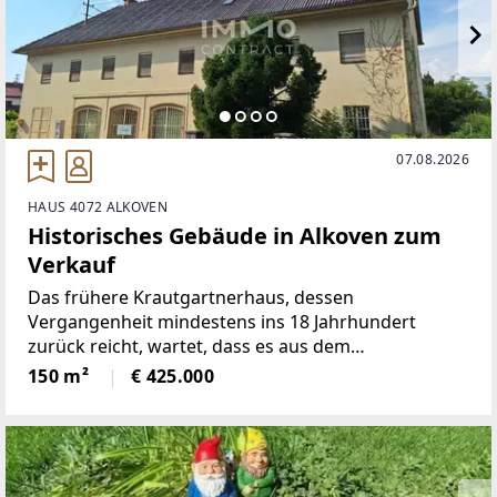
07.08.2026
HAUS 4072 ALKOVEN
Historisches Gebäude in Alkoven zum
Verkauf
Das frühere Krautgartnerhaus, dessen
Vergangenheit mindestens ins 18 Jahrhundert
zurück reicht, wartet, dass es aus dem
Dornröschenschlaf geweckt wird.Bis in die 1970-er
150 m²
€ 425.000
Jahre befand sich ein Gemischtwarengeschäft in
diesem Objekt, das bis 1929