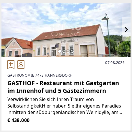
Willkommen
07.08.2026
GASTRONOMIE 7473 HANNERSDORF
GASTHOF - Restaurant mit Gastgarten
im Innenhof und 5 Gästezimmern
Verwirklichen Sie sich Ihren Traum von
SelbständigkeitHier haben Sie Ihr eigenes Paradies
inmitten der südburgenländischen Weinidylle, am
Fuße des Hannerberges.Gasthaus,
€ 438.000
Frühstückspension, Zimmervermietung,
Vermarktung von Selbstangebautem.Das