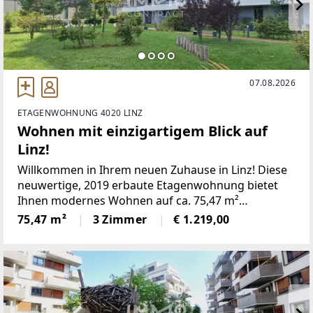
07.08.2026
ETAGENWOHNUNG 4020 LINZ
Wohnen mit einzigartigem Blick auf
Linz!
Willkommen in Ihrem neuen Zuhause in Linz! Diese
neuwertige, 2019 erbaute Etagenwohnung bietet
Ihnen modernes Wohnen auf ca. 75,47 m²
Wohnfläche und insgesamt ca. 89,35 m² Nutzfläche.
75,47 m²
3 Zimmer
€ 1.219,00
Die Immobilie befindet sich im 8. Geschoss der
"LENAUTERRASSEN". Sie