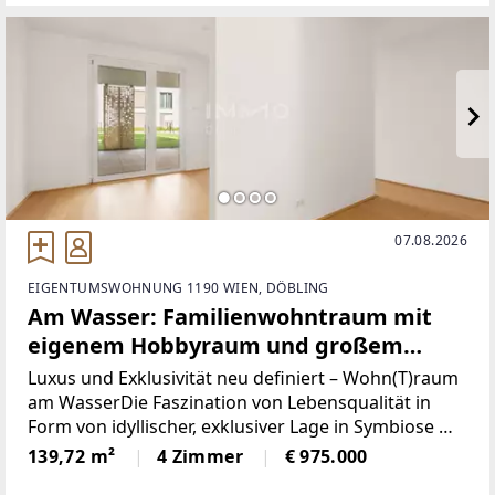
möchten.AusstattungHeller
07.08.2026
EIGENTUMSWOHNUNG 1190 WIEN, DÖBLING
Am Wasser: Familienwohntraum mit
eigenem Hobbyraum und großem
Eigengarten
Luxus und Exklusivität neu definiert – Wohn(T)raum
am WasserDie Faszination von Lebensqualität in
Form von idyllischer, exklusiver Lage in Symbiose mit
Wohntraum, der den höchsten Ansprüchen genügt,
139,72 m²
4 Zimmer
€ 975.000
wird hier perfekt zur Vollendung gebracht.