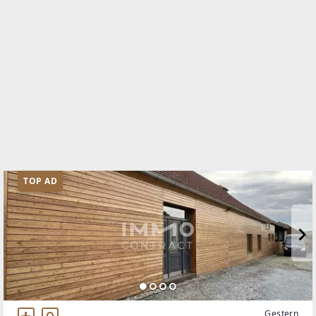
Schnirchgasse 17
1030 Wien, Landstraße
TELEFON
01/8900800
WEBSITE
http://www.IMMOcontract.at
EMAIL
office@IMMOcontract.at
TOP AD
Gestern