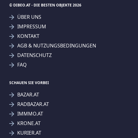
© DIBEO.AT - DIE BESTEN OBJEKTE 2026
ÜBER UNS
IMPRESSUM
KONTAKT
SUCHAGENT ANLEGEN FÜR DIE
AGB & NUTZUNGSBEDINGUNGEN
AKTUELLEN SUCHKRITERIEN
DATENSCHUTZ
IMMOcontract Immobilien Vermittlung GmbH
FAQ
Treffer verfeinern
Ich stimme der Verarbeitung meiner Daten, wie
SCHAUEN SIE VORBEI
in den
Datenschutzbestimmungen
beschrieben,
BAZAR.AT
zu.
RADBAZAR.AT
IMMMO.AT
KRONE.AT
KURIER.AT
Suchagent anlegen