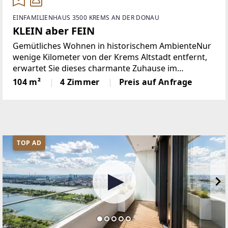
EINFAMILIENHAUS 3500 KREMS AN DER DONAU
KLEIN aber FEIN
Gemütliches Wohnen in historischem AmbienteNur
wenige Kilometer von der Krems Altstadt entfernt,
erwartet Sie dieses charmante Zuhause im
idyllischen Ortsteil Rehberg. In eindrucksvoller Lage
104 m²
4 Zimmer
Preis auf Anfrage
bietet dieses sanierte Winzerhaus auf 104qm
Wohnfläche
TOP AD