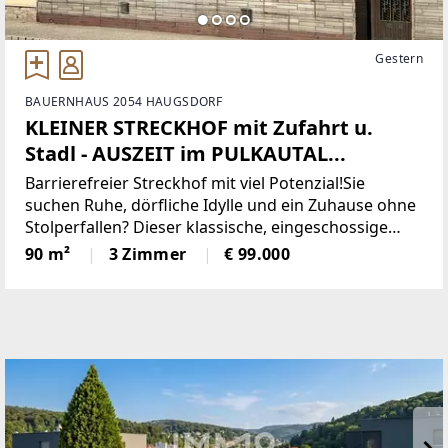
Gestern
BAUERNHAUS 2054 HAUGSDORF
KLEINER STRECKHOF mit Zufahrt u.
Stadl - AUSZEIT im PULKAUTAL...
Barrierefreier Streckhof mit viel Potenzial!Sie
suchen Ruhe, dörfliche Idylle und ein Zuhause ohne
Stolperfallen? Dieser klassische, eingeschossige
Streckhof im nördlichen Weinviertel (Raum
90 m²
3 Zimmer
€ 99.000
Haugsdorf) bietet auf ca. 90 m² Wohnfläche alles,
was