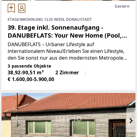
Gestern
ETAGENWOHNUNG 1220 WIEN, DONAUSTADT
39. Etage inkl. Sonnenaufgang -
DANUBEFLATS: Your New Home (Pool,
Fitness and Wellness)
DANUBEFLATS – Urbaner Lifestyle auf
internationalem Niveau!Erleben Sie einen Lifestyle,
den Sie sonst nur aus den modernsten Metropolen
der Welt kennen – die exklusiven Mietwohnungen in
3 passende Objekte
den DANUBEFLATS machen es möglich. In einer der
38,92-90,51 m²
2 Zimmer
begehrtesten
€ 1.600,00-5.900,00