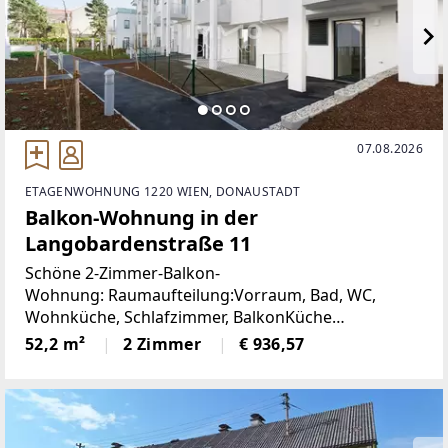
07.08.2026
ETAGENWOHNUNG 1220 WIEN, DONAUSTADT
Balkon-Wohnung in der
Langobardenstraße 11
Schöne 2-Zimmer-Balkon-
Wohnung: Raumaufteilung:Vorraum, Bad, WC,
Wohnküche, Schlafzimmer, BalkonKüche
möbliertKellerabteil Von Vormieterin können auf
52,2 m²
2 Zimmer
€ 936,57
Wunsch Möbel direkt abgelöst
werden! Garagenplatz