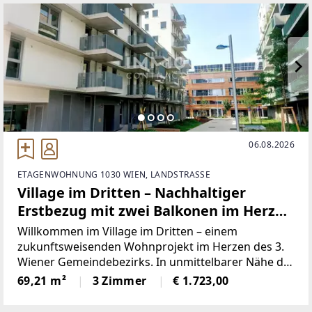
06.08.2026
ETAGENWOHNUNG 1030 WIEN, LANDSTRASSE
Village im Dritten – Nachhaltiger
Erstbezug mit zwei Balkonen im Herzen
der Landstraße
Willkommen im Village im Dritten – einem
zukunftsweisenden Wohnprojekt im Herzen des 3.
Wiener Gemeindebezirks. In unmittelbarer Nähe der
Landstraßer Hauptstraße vereint dieses moderne
69,21 m²
3 Zimmer
€ 1.723,00
Quartier urbanes Wohnen, Nachhaltigkeit und
höchste Lebensqualität.Das