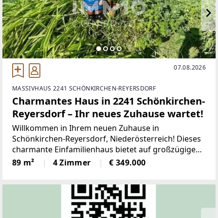
07.08.2026
MASSIVHAUS 2241 SCHÖNKIRCHEN-REYERSDORF
Charmantes Haus in 2241 Schönkirchen-
Reyersdorf – Ihr neues Zuhause wartet!
Willkommen in Ihrem neuen Zuhause in
Schönkirchen-Reyersdorf, Niederösterreich! Dieses
charmante Einfamilienhaus bietet auf großzügigen
89 m² Wohnfläche genügend Platz für die ganze
89 m²
4 Zimmer
€ 349.000
Familie. Hier verbinden sich Wohnkomfort und eine
ideale Lage zu einer