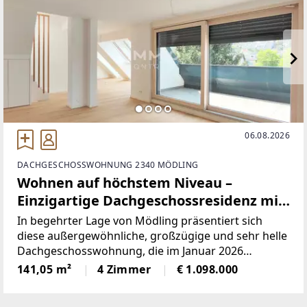
06.08.2026
DACHGESCHOSSWOHNUNG 2340 MÖDLING
Wohnen auf höchstem Niveau –
Einzigartige Dachgeschossresidenz mit
Dachterrasse und Panoramablick
In begehrter Lage von Mödling präsentiert sich
diese außergewöhnliche, großzügige und sehr helle
Dachgeschosswohnung, die im Januar 2026
fertiggestellt wurde. Die Wohnung bietet mit 141 m²
141,05 m²
4 Zimmer
€ 1.098.000
Wohnfläche, Balkon und Terrassen, durchdachter
Raumaufteilung