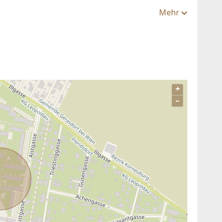
Mehr
+
–