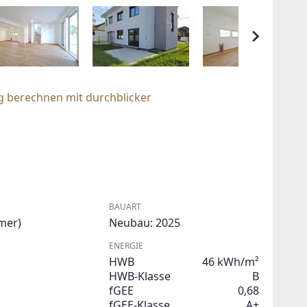
g berechnen mit durchblicker
BAUART
mer)
Neubau: 2025
ENERGIE
HWB
46 kWh/m²
HWB-Klasse
B
fGEE
0,68
fGEE-Klasse
A+