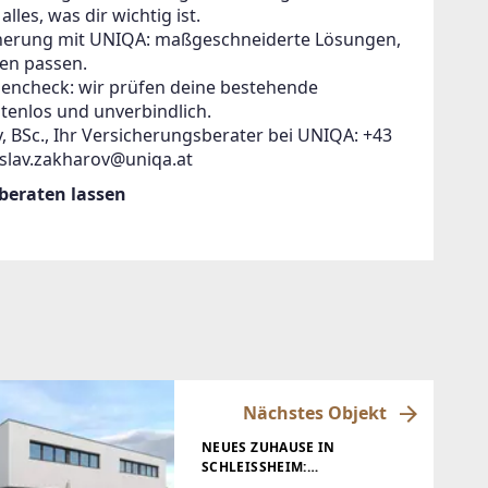
lles, was dir wichtig ist.
icherung mit UNIQA: maßgeschneiderte Lösungen,
en passen.
zencheck: wir prüfen deine bestehende
tenlos und unverbindlich.
, BSc., Ihr Versicherungsberater bei UNIQA: +43
islav.zakharov@uniqa.at
 beraten lassen
Nächstes Objekt
NEUES ZUHAUSE IN
SCHLEISSHEIM: D
OPPELHAUSHÄLFTE MIT G