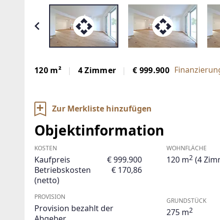
Finanzierun
120 m²
4 Zimmer
€ 999.900
Zur Merkliste hinzufügen
Objektinformation
KOSTEN
WOHNFLÄCHE
2
Kaufpreis
€ 999.900
120 m
(4 Zim
Betriebskosten
€ 170,86
(netto)
PROVISION
GRUNDSTÜCK
Provision bezahlt der
2
275 m
Abgeber.