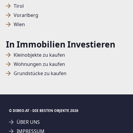
Tirol
Vorarlberg
SUCHAGENT ANLEGEN FÜR DIE
Wien
AKTUELLEN SUCHKRITERIEN
Dieser Filter wird viele Treffer erzeugen. Bitte setzen
In Immobilien Investieren
Sie weitere Filter!
Kleinobjekte zu kaufen
Treffer verfeinern
Wohnungen zu kaufen
Ich stimme der Verarbeitung meiner Daten, wie
Grundstücke zu kaufen
in den
Datenschutzbestimmungen
beschrieben,
zu.
© DIBEO.AT - DIE BESTEN OBJEKTE 2026
Suchagent anlegen
ÜBER UNS
Jetzt Suchagent anlegen
IMPRESSUM