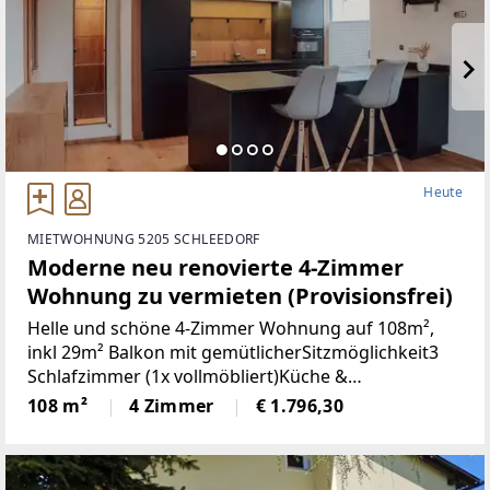
Heute
MIETWOHNUNG 5205 SCHLEEDORF
Moderne neu renovierte 4-Zimmer
Wohnung zu vermieten (Provisionsfrei)
Helle und schöne 4-Zimmer Wohnung auf 108m²,
inkl 29m² Balkon mit gemütlicherSitzmöglichkeit3
Schlafzimmer (1x vollmöbliert)Küche &
Wohnbereich (Küche mit Steinplatte und
108 m²
4 Zimmer
€ 1.796,30
hochwertigen Geräten)Badezimmer (neu)WC (neu)2