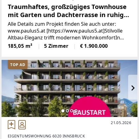
Traumhaftes, großzügiges Townhouse
mit Garten und Dachterrasse in ruhiger
Innenhoflage!
Alle Details zum Projekt finden Sie auch unter:
www.paulus5.at [https://www.paulus5.at]Stilvolle
Altbau-Eleganz trifft modernen WohnkomfortIn
dieser Traumimmobilie vereinen sich der Charme
185,05 m²
5 Zimmer
€ 1.900.000
eines eleganten Altbaus und zeitgemäßer
Wohnkomfort
TOP AD
21.05.2026
EIGENTUMSWOHNUNG 6020 INNSBRUCK