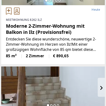
Heute
MIETWOHNUNG 8262 ILZ
Moderne 2-Zimmer-Wohnung mit
Balkon in Ilz (Provisionsfrei)
Entdecken Sie diese wunderschöne, neuwertige 2-
Zimmer-Wohnung im Herzen von Ilz!Mit einer
großzügigen Wohnfläche von 85 qm bietet diese
Wohnung den idealen Raumfür Singles oder Paare.
85 m²
2 Zimmer
€ 890,65
Die lichtdurchfluteten Räume überzeugen durch
einemoderne