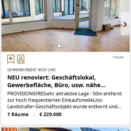
Heute
GEWERBEOBJEKT 4020 LINZ
NEU renoviert: Geschäftslokal,
Gewerbefläche, Büro, usw. nähe
Landstrasse-Linz (Provisionsfrei)
PROVISIONSFREIsehr attraktive Lage - 50m entfernt
zur hoch frequentierten EinkaufsmeileLinz-
Landstraße• Geschäftsobjekt wurde entkernt und
generalsaniert• Klimatisiert (Klimaanlage)• neue
1 Räume
€ 229.000
Böden, neue Heizkörper•