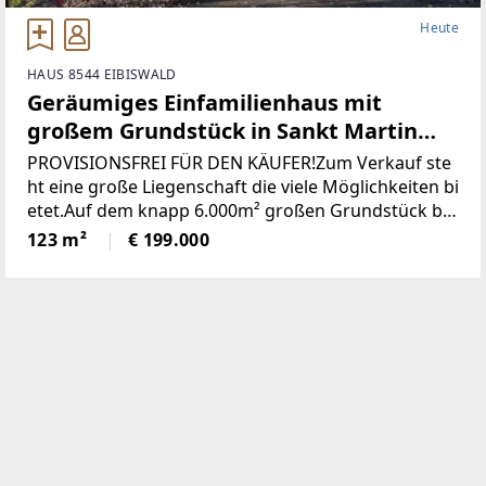
Heute
HAUS 8544 EIBISWALD
Geräumiges Einfamilienhaus mit
großem Grundstück in Sankt Martin
(Provisionsfrei)
PROVISIONSFREI FÜR DEN KÄUFER!Zum Verkauf ste
ht eine große Liegenschaft die viele Möglichkeiten bi
etet.Auf dem knapp 6.000m² großen Grundstück be
findet sich ein Wohngebäude bestehend aus derzeit
123 m²
€ 199.000
zwei getrennten Wohnungen, einem großen zweist
öckigen Wirtschaftsgebäude und einer Holzhütte mi
t angrenzendem Pool / Teich.* Das gesamte Grunds
tück wurde neu vermessen und ist im Grenzkataster
eingetragen.* Sämtliche Gebäude wurden neu Bau
bewilligt* Neuer Hauptstromanschluss sowie ein ne
uer Hauptverteilerkasten* Neuer Hauptwasseransc
hluss (Kanalanschluss auch bereits vorhanden)* Ka
minsanierug (Neue Edelstahlrohre eingezogen)Die Z
ufahrt erfolgt über das eigene Grundstück und ist s