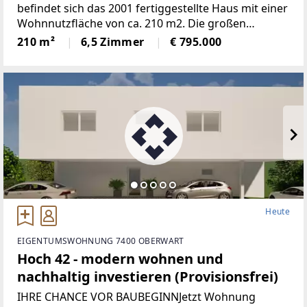
befindet sich das 2001 fertiggestellte Haus mit einer
Wohnnutzfläche von ca. 210 m2. Die großen
Fensterspenden viel Tageslicht und ermöglichen auf
210 m²
6,5 Zimmer
€ 795.000
mehreren Ebenen einenaußergewöhnlichen Blick
Heute
EIGENTUMSWOHNUNG 7400 OBERWART
Hoch 42 - modern wohnen und
nachhaltig investieren (Provisionsfrei)
IHRE CHANCE VOR BAUBEGINNJetzt Wohnung