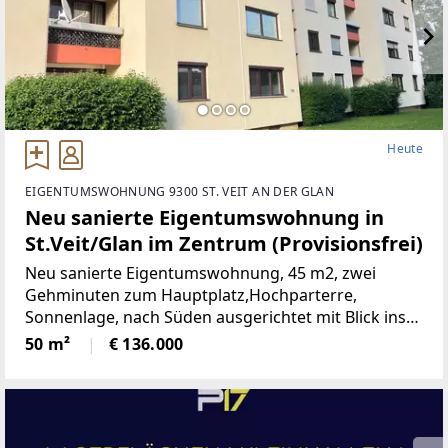
Heute
EIGENTUMSWOHNUNG 9300 ST. VEIT AN DER GLAN
Neu sanierte Eigentumswohnung in
St.Veit/Glan im Zentrum (Provisionsfrei)
Neu sanierte Eigentumswohnung, 45 m2, zwei
Gehminuten zum Hauptplatz,Hochparterre,
Sonnenlage, nach Süden ausgerichtet mit Blick ins
Grüne, mangelangt über nur 4 Stufen in die
50 m²
€ 136.000
Wohnung, Kindergarten, Volksschule,Mittelschule,
Gymnasium,