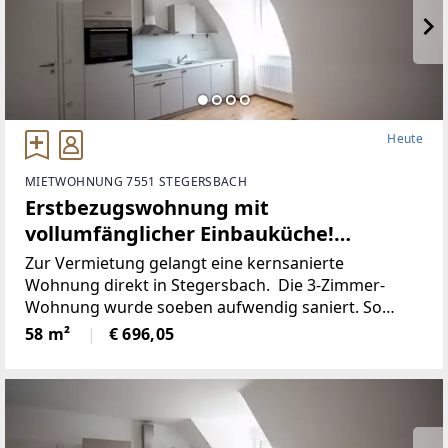
Heute
MIETWOHNUNG 7551 STEGERSBACH
Erstbezugswohnung mit
vollumfänglicher Einbauküche!
(Provisionsfrei)
Zur Vermietung gelangt eine kernsanierte
Wohnung direkt in Stegersbach. Die 3-Zimmer-
Wohnung wurde soeben aufwendig saniert. So
wurde unter anderem dieElektronik gänzlich
58 m²
€ 696,05
erneuert und für einen niedrigen