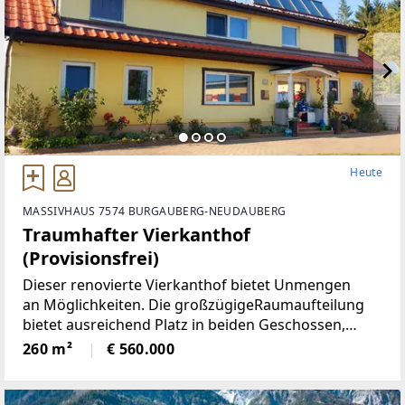
Heute
MASSIVHAUS 7574 BURGAUBERG-NEUDAUBERG
Traumhafter Vierkanthof
(Provisionsfrei)
Dieser renovierte Vierkanthof bietet Unmengen
an Möglichkeiten. Die großzügigeRaumaufteilung
bietet ausreichend Platz in beiden Geschossen,
neben 5Schlafräumen, gibt es ein Wohnzimmer mit
260 m²
€ 560.000
neu renovierten Kachelofen,