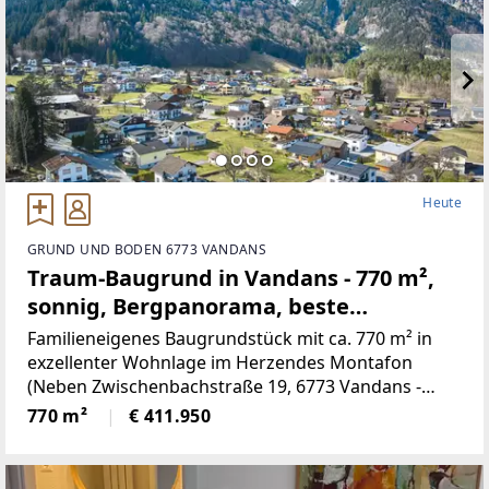
Heute
GRUND UND BODEN 6773 VANDANS
Traum-Baugrund in Vandans - 770 m²,
sonnig, Bergpanorama, beste
Infrastruktur! (Provisionsfrei)
Familieneigenes Baugrundstück mit ca. 770 m² in
exzellenter Wohnlage im Herzendes Montafon
(Neben Zwischenbachstraße 19, 6773 Vandans -
Grundstücksnummer129/2)Das Grundstück liegt in
770 m²
€ 411.950
Zone 5 - Wohngebiet und bietet
attraktiveBebauungsmöglichkeiten.