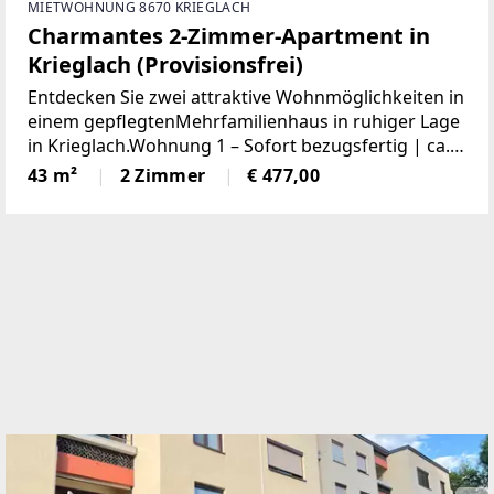
MIETWOHNUNG 8670 KRIEGLACH
Charmantes 2-Zimmer-Apartment in
Krieglach (Provisionsfrei)
Entdecken Sie zwei attraktive Wohnmöglichkeiten in
einem gepflegtenMehrfamilienhaus in ruhiger Lage
in Krieglach.Wohnung 1 – Sofort bezugsfertig | ca.
480 € BruttoFrisch und wie neu: Diese 43 m² große
43 m²
2 Zimmer
€ 477,00
Wohnung wurde komplett saniert. NeueKüche,