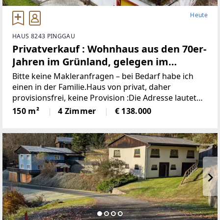
Heute
HAUS 8243 PINGGAU
Privatverkauf : Wohnhaus aus den 70er-
Jahren im Grünland, gelegen im
idyllischen Wechselgebiet
Bitte keine Makleranfragen – bei Bedarf habe ich
(Provisionsfrei)
einen in der Familie.Haus von privat, daher
provisionsfrei, keine Provision :Die Adresse lautet
“8243 Pinggau, Wiesenhöf 43“. Achtung : in
150 m²
4 Zimmer
€ 138.000
manchen Navis(auch