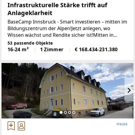
Infrastrukturelle Stärke trifft auf
Anlageklarheit
BaseCamp Innsbruck - Smart investieren – mitten im
Bildungszentrum der Alpen!Jetzt anlegen, wo
Wissen wächst und Rendite sicher ist!Mitten in
Innsbruck – einer der dynamischsten
53 passende Objekte
Universitätsstädte Europas – entsteht das
16-24 m²
1 Zimmer
€ 168.434-231.380
BaseCamp!Ein
Heute