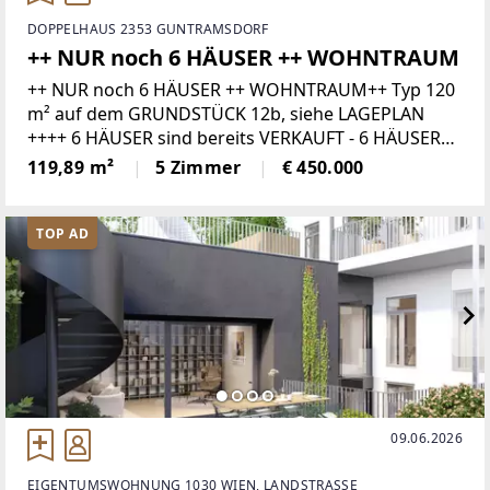
DOPPELHAUS 2353 GUNTRAMSDORF
++ NUR noch 6 HÄUSER ++ WOHNTRAUM
++ NUR noch 6 HÄUSER ++ WOHNTRAUM++ Typ 120
m² auf dem GRUNDSTÜCK 12b, siehe LAGEPLAN
++++ 6 HÄUSER sind bereits VERKAUFT - 6 HÄUSER
noch verfügbar ++++ PREISWERTE DOPPELHÄUSER
119,89 m²
5 Zimmer
€ 450.000
auf Baurechtsgrund ++ ++ PROVISIONSFREI
TOP AD
09.06.2026
EIGENTUMSWOHNUNG 1030 WIEN, LANDSTRASSE