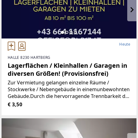
Heute
HALLE 8230 HARTBERG
Lagerflächen / Kleinhallen / Garagen in
diversen Größen! (Provisionsfrei)
Zur Vermietung gelangen einzelne Räume /
Stockwerke / Nebengebäude in einemunbewohnten
Gebäude.Durch die hervorragende Trennbarkeit der
Räumlichkeiten, stehen Ihnen Größen vonca. 10 m²
€ 3,50
bis ca. 100 m² zur Verfügung.Aufgrund der