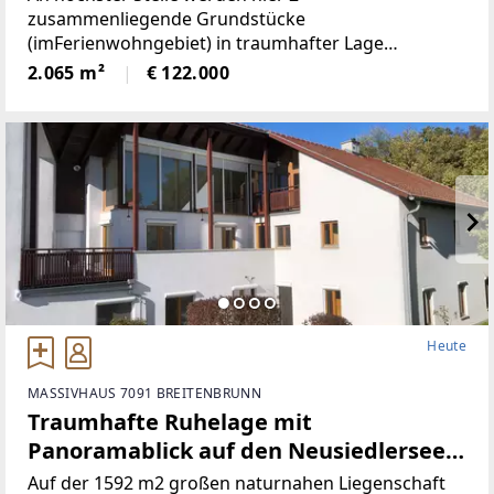
zusammenliegende Grundstücke
(imFerienwohngebiet) in traumhafter Lage
angeboten! Die beiden Grundstücke haben
2.065 m²
€ 122.000
inSumme 2.065m² (€59/ m²), sind süd-westlich
ausgerichtet und bieten perfekteAussicht auf etwa
1100
Heute
MASSIVHAUS 7091 BREITENBRUNN
Traumhafte Ruhelage mit
Panoramablick auf den Neusiedlersee
(Provisionsfrei)
Auf der 1592 m2 großen naturnahen Liegenschaft