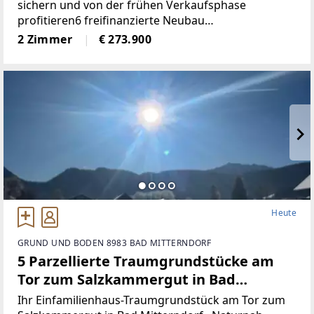
sichern und von der frühen Verkaufsphase
profitieren6 freifinanzierte Neubau
EigentumswohnungenWohnungsgrößen von ca. 50
2 Zimmer
€ 273.900
m² bis 68 m²Alle Wohnungen sind entweder mit
Eigengarten, Terrasse
Heute
GRUND UND BODEN 8983 BAD MITTERNDORF
5 Parzellierte Traumgrundstücke am
Tor zum Salzkammergut in Bad
Mitterndorf - naturnah, zentral und
Ihr Einfamilienhaus-Traumgrundstück am Tor zum