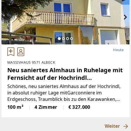
Heute
MASSIVHAUS 9571 ALBECK
Neu saniertes Almhaus in Ruhelage mit
Fernsicht auf der Hochrindl
(Provisionsfrei)
Schönes, neu saniertes Almhaus auf der Hochrindl,
in absolut ruhiger Lage mitGarconniere im
Erdgeschoss, Traumblick bis zu den Karawanken,
Sonnenlage, hierscheint den ganzen Tag die Sonne,
100 m²
4 Zimmer
€ 327.000
über der Nebelgrenze, in 1600m Seehöhegelegen,
schöne
Weiter