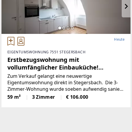
Heute
EIGENTUMSWOHNUNG 7551 STEGERSBACH
Erstbezugswohnung mit
vollumfänglicher Einbauküche!
(Provisionsfrei)
Zum Verkauf gelangt eine neuwertige
Eigentumswohnung direkt in Stegersbach. Die 3-
Zimmer-Wohnung wurde soeben aufwendig saniert.
So wurde unter anderem dieElektronik gänzlich
59 m²
3 Zimmer
€ 106.000
erneuert und für einen niedrigen