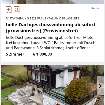
Heute
MIETWOHNUNG 8523 FRAUENTAL AN DER LASSNITZ
helle Dachgeschosswohnung ab sofort
(provisionsfrei) (Provisionsfrei)
helle Dachgeschosswohnung ab sofort zur Miete
frei bestehend aus: 1 WC, 1Badezimmer mit Dusche
und Badewanne, 3 Schlafzimmer, 1 sehr offenes
Wohnzimmermit Balkon und Kachelofen, 1 voll
5 Zimmer
€ 1.000,00
möbelierte Küche, 1 Abstellraum,
2Autostellplätze Miete