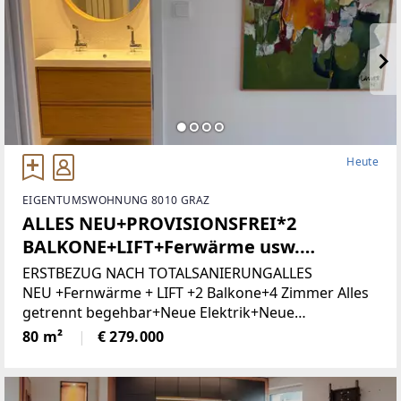
Heute
EIGENTUMSWOHNUNG 8010 GRAZ
ALLES NEU+PROVISIONSFREI*2
BALKONE+LIFT+Ferwärme usw.
(Provisionsfrei)
ERSTBEZUG NACH TOTALSANIERUNGALLES
NEU +Fernwärme + LIFT +2 Balkone+4 Zimmer Alles
getrennt begehbar+Neue Elektrik+Neue
Türen+Neues Bad+Neuer Parkett+Neue
80 m²
€ 279.000