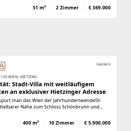
Wohnfläche: 51 m²Grundstücksfläche: 501
51 m²
2 Zimmer
€ 369.000
mmer: 2Schlafmöglichkeiten: Schlafzimmer +
fkoje
Gestern
1130 WIEN, HIETZING
tät: Stadt-Villa mit weitläufigem
ten an exklusiver Hietzinger Adresse
 spürt man das Wien der Jahrhundertwende!In
ttelbarer Nähe zum Schloss Schönbrunn und
n Wohnsitzen bekannter Persönlichkeiten der
rreichischen Geschichte, außerdem nur wenige
400 m²
10 Zimmer
€ 5.900.000
inuten vom Hietzinger Zentrum entfernt,