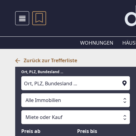
WOHNUNGEN
HÄUS
Zurück zur Trefferliste
Ort, PLZ, Bundesland ...
Alle Immobilien
Alle Immobilien
Miete oder Kauf
Suche läuft
Wohnungen
Miete oder Kauf
Preis ab
Preis bis
Häuser