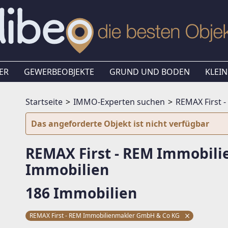
ER
GEWERBEOBJEKTE
GRUND UND BODEN
KLEIN
Startseite
IMMO-Experten suchen
REMAX First 
Das angeforderte Objekt ist nicht verfügbar
REMAX First - REM Immobil
Immobilien
186 Immobilien
REMAX First - REM Immobilienmakler GmbH & Co KG