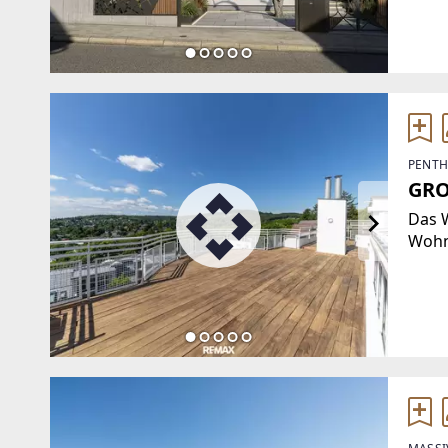
das 
erhal
Wärme
ausge
PENTH
GRO
Das W
Wohnf
Wohn
- gro
3 Bäd