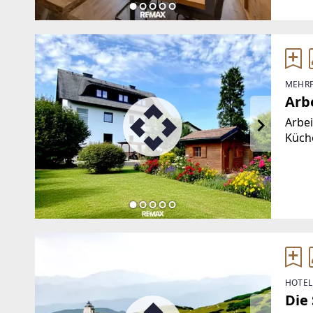
Gemei
MEHRF
Arb
Arbe
Küch
Nahbe
auße
Gart
HOTEL
Die