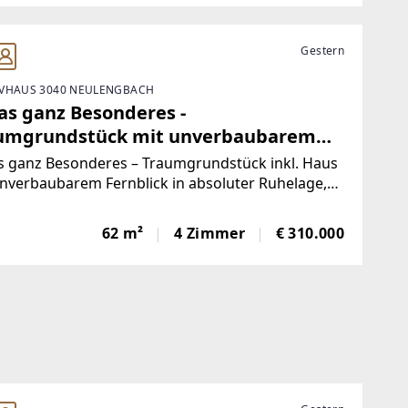
det
Gestern
VHAUS 3040 NEULENGBACH
as ganz Besonderes -
umgrundstück mit unverbaubarem
blick in absoluter Ruhelage,
s ganz Besonderes – Traumgrundstück inkl. Haus
dlertraum!
nverbaubarem Fernblick in absoluter Ruhelage,
lertraum!Das müssen Sie gesehen haben!In
hrter Villenlage von Tausendblum/ Neulenkbach
62 m²
4 Zimmer
€ 310.000
ntiert sich dieses außergewöhnliche