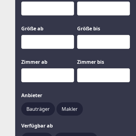
Kauf
Gewerbeobjekte
Miete
Grund und Boden
Mietkauf
Kleinobjekte
Größe ab
Größe bis
Zimmer ab
Zimmer bis
Anbieter
Bauträger
Makler
Verfügbar ab