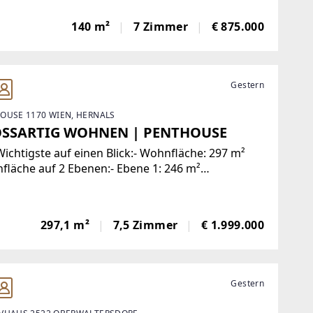
immer wieder durch diverse Sanierungen sehr gut
ten ist und seit 2015 auch mittels eines
140 m²
7 Zimmer
€ 875.000
pumpensystem - im Keller befindlich -
stattet
Gestern
OUSE 1170 WIEN, HERNALS
SSARTIG WOHNEN | PENTHOUSE
ichtigste auf einen Blick:- Wohnfläche: 297 m²
läche auf 2 Ebenen:- Ebene 1: 246 m²
fläche: Wohnsalon mit Kamin und offener Küche
ßzügige Verglasung zur Terrasse, 5 Schlafzimmer,
er, 3 Toiletten, Garderoben, Abstellräume,
297,1 m²
7,5 Zimmer
€ 1.999.000
Gestern