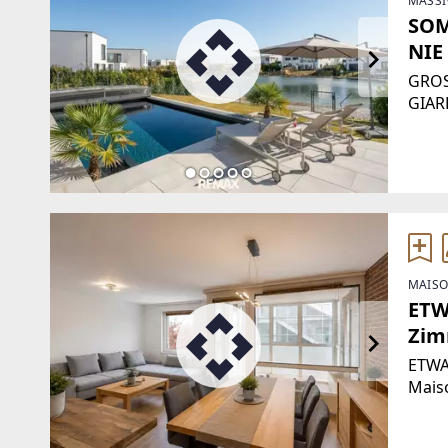
MASSI
SOM
NIE
GROS
GIAR
Sommera
Grund
MAISO
ETW
Zim
Obe
ETWA
Maiso
Hochw
der 