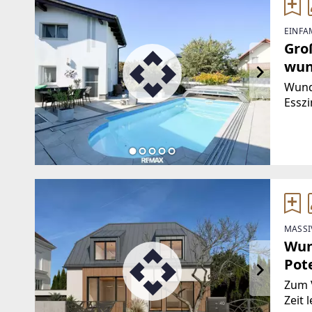
EINFA
Gro
wun
Wund
Esszi
im Ke
(Klei
PACHT
geme
MASSI
Wun
Pot
Zum V
Zeit 