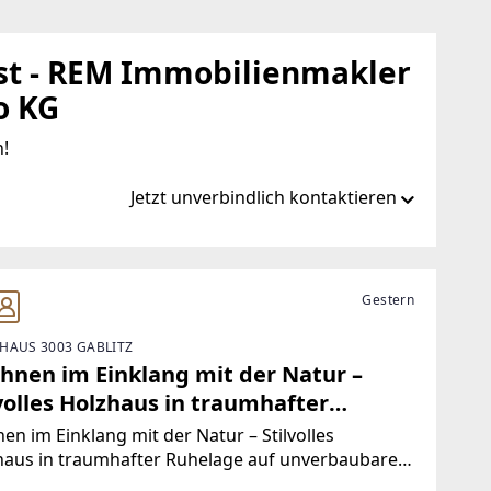
st - REM Immobilienmakler
o KG
!
Jetzt unverbindlich kontaktieren
at/de/ib/remax-first-wien
Gestern
HAUS 3003 GABLITZ
st.at
hnen im Einklang mit der Natur –
volles Holzhaus in traumhafter
elage auf unverbaubarem
n im Einklang mit der Natur – Stilvolles
ndstück“
haus in traumhafter Ruhelage auf unverbaubarem
dstück nur 15 Autominuten nach