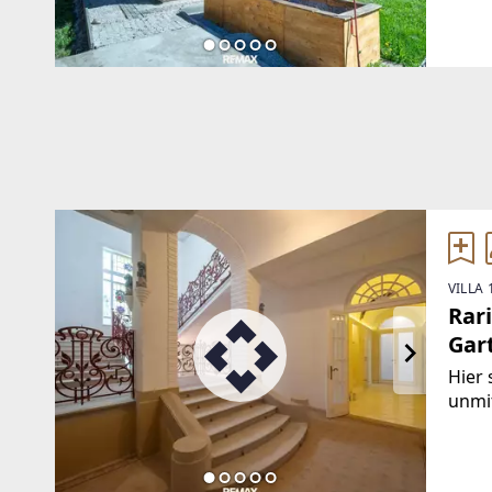
Wien
m²Zi
Schla
VILLA 
Rari
Gar
Hier
unmi
viele
öste
Gehm