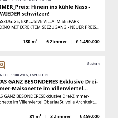
VHAUS 2522 OBERWALTERSDORF
MER_Preis: Hinein ins kühle Nass -
 WIEDER schwitzen!
SZÜGIGE, EXKLUSIVE VILLA IM SEEPARK
DINO MIT DIREKTEM SEEZUGANG - NEUER PREIS -
ngebot! Highlights: * Durchdachter
riss, der offenes Wohnen mit Privatsphäre
180 m²
6 Zimmer
€ 1.490.000
gekonnt verbindet * Großzügiger Wohn-
Gestern
NETTE 1100 WIEN, FAVORITEN
AS GANZ BESONDERES Exklusive Drei-
mer-Maisonette im Villenviertel
rlaa
S GANZ BESONDERESExklusive Drei-Zimmer-
nette im Villenviertel OberlaaStilvolle Architektur.
ertige Ausstattung. Absolute Ruhelage.In einer
begehrtesten Wohnlagen des 10. Wiener
81 m²
3 Zimmer
€ 459.000