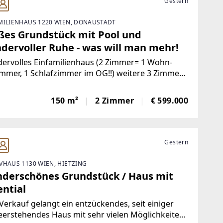
Gestern
MILIENHAUS 1220 WIEN, DONAUSTADT
ßes Grundstück mit Pool und
dervoller Ruhe - was will man mehr!
ervolles Einfamilienhaus (2 Zimmer= 1 Wohn-
mmer, 1 Schlafzimmer im OG!!) weitere 3 Zimmer
llergeschoss, Pool, großen eigenen Garten
ngartenwidmung (Bauklasse) - allerdings keine
150 m²
2 Zimmer
€ 599.000
 und kein VEREIN!!!) und noch zusätzlicher
inschaftlicher
Gestern
VHAUS 1130 WIEN, HIETZING
derschönes Grundstück / Haus mit
ential
erkauf gelangt ein entzückendes, seit einiger
leerstehendes Haus mit sehr vielen Möglichkeiten,