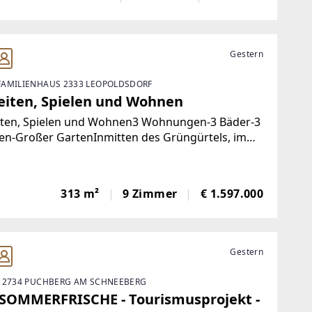
ndebezirks, eingebettet in das
Gestern
AMILIENHAUS 2333 LEOPOLDSDORF
eiten, Spielen und Wohnen
iten, Spielen und Wohnen3 Wohnungen-3 Bäder-3
en-Großer GartenInmitten des Grüngürtels, im
reich der U1-Oberlaa, befindet sich dieses
rgewöhnliche Objekt mit herrlichem Garten samt
enhaus. Das Gebäude wurde in massiver
313 m²
9 Zimmer
€ 1.597.000
Gestern
 2734 PUCHBERG AM SCHNEEBERG
 SOMMERFRISCHE - Tourismusprojekt -