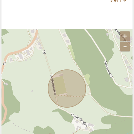
+
–
ANBIETER KONTAKTIEREN