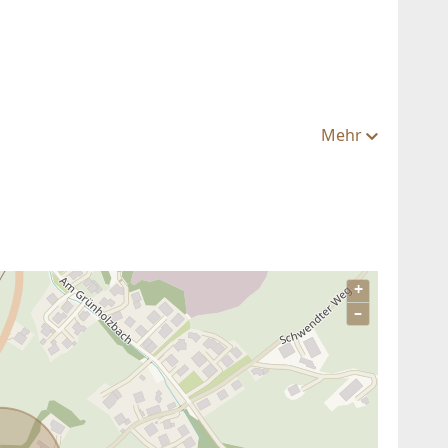
Mehr
+
–