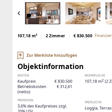
Finanzie
107,18 m²
2 Zimmer
€ 830.500
Zur Merkliste hinzufügen
Objektinformation
KOSTEN
WOHNFLÄCHE
2
Kaufpreis
€ 830.500
107,18 m
(2 
Betriebskosten
€ 312,61
(netto)
PROVISION
FREIFLÄCHE
3,6% des Kaufpreises zzgl.
Loggia
,
Terras
20% USt.