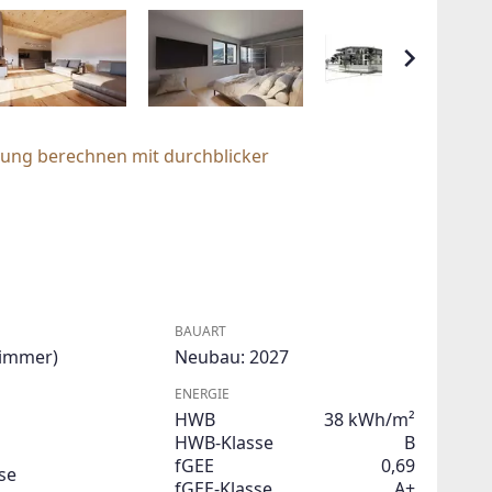
rung berechnen mit durchblicker
BAUART
Zimmer)
Neubau: 2027
ENERGIE
HWB
38 kWh/m²
HWB-Klasse
B
fGEE
0,69
se
fGEE-Klasse
A+